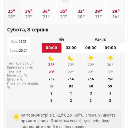
35°
34°
34°
35°
33°
29°
29°
22°
21°
21°
21°
20°
17°
14°
Субота, 8 серпня
Ніч
Ранок
Схід:
05:35
00:00
03:00
06:00
09:00
1
Захід:
20:04
Температура С°
23°
22°
22°
30°
Відчувається як
Тиск, мм
23°
22°
22°
33°
Вологість, %
757
756
756
756
Вітер, м/с
Ймовірність опадів,
87
92
68
59
%
2
1
3
3
2
2
2
2
На термометрі від +22°C до +35°C, спека, уникайте
прямого сонця. Протягом усього дня небо буде
чистим, вітер до 6 м/с, без опадів.