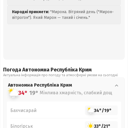
Народні прикмети:
"Мирона. Вітряний день ("Мирон-
вітрогон"). Який Мирон — такий і січень."
Погода Автономна Республіка Крим
Актуальна інформація про погоду та атмосферні умови на сьогодні
Автономна Республіка Крим
34°
19°
Мінлива хмарність, слабкий дощ
Бахчисарай
34°
/
19°
Білогірськ
33°
/
21°