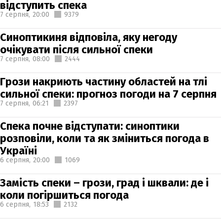
відступить спека
7 серпня,
20:00
9379
Синоптикиня відповіла, яку негоду
очікувати після сильної спеки
7 серпня,
08:00
2444
Грози накриють частину областей на тлі
сильної спеки: прогноз погоди на 7 серпня
7 серпня,
06:21
2397
Спека почне відступати: синоптики
розповіли, коли та як зміниться погода в
Україні
6 серпня,
20:00
1069
Замість спеки – грози, град і шквали: де і
коли погіршиться погода
6 серпня,
18:53
2132