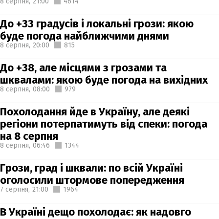
8 серпня,
21:00
4614
До +33 градусів і локальні грози: якою
буде погода найближчими днями
8 серпня,
20:00
815
До +38, але місцями з грозами та
шквалами: якою буде погода на вихідних
8 серпня,
08:00
979
Похолодання йде в Україну, але деякі
регіони потерпатимуть від спеки: погода
на 8 серпня
8 серпня,
06:46
1344
Грози, град і шквали: по всій Україні
оголосили штормове попередження
7 серпня,
21:00
1964
В Україні дещо похолодає: як надовго