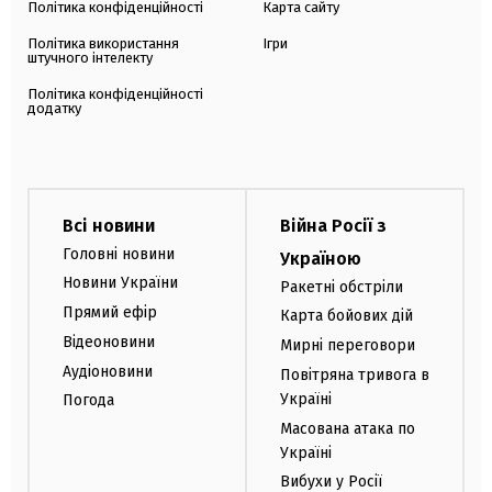
Політика конфіденційності
Карта сайту
Політика використання
Ігри
штучного інтелекту
Політика конфіденційності
додатку
Всі новини
Війна Росії з
Головні новини
Україною
Новини України
Ракетні обстріли
Прямий ефір
Карта бойових дій
Відеоновини
Мирні переговори
Аудіоновини
Повітряна тривога в
Україні
Погода
Масована атака по
Україні
Вибухи у Росії