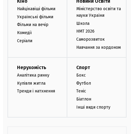
Кіно
Новини Освіти
Найцікавіші фільми
Міністерство освіти та
науки України
Українські фільми
Школа
Фільми на вечір
НМТ 2026
Комедії
Саморозвиток
Серіали
Навчання за кордоном
Нерухомість
Спорт
Аналітика ринку
Бокс
Купівля житла
Футбол
Тренди і натхнення
Теніс
Біатлон
Інші види спорту