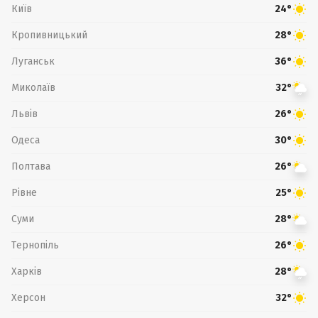
Київ
24°
Кропивницький
28°
Луганськ
36°
Миколаїв
32°
Львів
26°
Одеса
30°
Полтава
26°
Рівне
25°
Суми
28°
Тернопіль
26°
Харків
28°
Херсон
32°