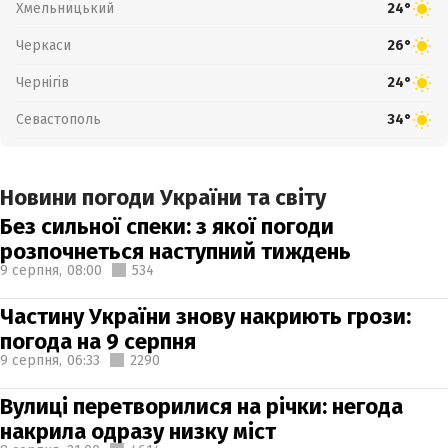
Хмельницький
24°
Черкаси
26°
Чернігів
24°
Севастополь
34°
Новини погоди України та світу
Без сильної спеки: з якої погоди
розпочнеться наступний тиждень
9 серпня,
08:00
534
Частину України знову накриють грози:
погода на 9 серпня
9 серпня,
06:33
2290
Вулиці перетворилися на річки: негода
накрила одразу низку міст