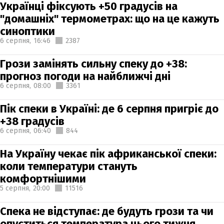
Українці фіксують +50 градусів на
"домашніх" термометрах: що на це кажуть
синоптики
6 серпня,
16:46
2387
Грози замінять сильну спеку до +38:
прогноз погоди на найближчі дні
6 серпня,
08:00
3361
Пік спеки в Україні: де 6 серпня пригріє до
+38 градусів
6 серпня,
06:40
844
На Україну чекає пік африканської спеки:
коли температури стануть
комфортнішими
5 серпня,
20:00
11516
Спека не відступає: де будуть грози та чи
опуститься температура цього тижня