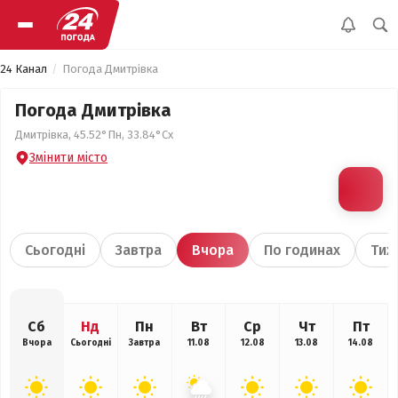
24 Канал
Погода Дмитрівка
Погода Дмитрівка
Дмитрівка, 45.52°Пн, 33.84°Сх
Змінити місто
Сьогодні
Завтра
Вчора
По годинах
Тиж
Сб
Нд
Пн
Вт
Ср
Чт
Пт
Вчора
Сьогодні
Завтра
11.08
12.08
13.08
14.08