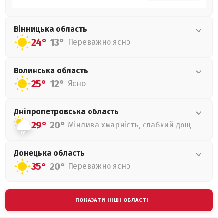
Вінницька
область
24°
13°
Переважно ясно
Волинська
область
25°
12°
Ясно
Дніпропетровська
область
29°
20°
Мінлива хмарність, слабкий дощ
Донецька
область
35°
20°
Переважно ясно
ПОКАЗАТИ ІНШІ ОБЛАСТІ