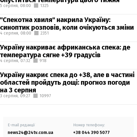
5 серпня,
08:00
1325
"Спекотна хвиля" накрила Україну:
синоптик розповів, коли очікуються зміни
4 серпня,
08:00
2351
Україну накриває африканська спека: де
температура сягне +39 градусів
4 серпня,
07:32
918
Україну накриє спека до +38, але в частині
областей пройдуть дощі: прогноз погоди
на 3 серпня
3 серпня,
09:27
10997
E-mail редакції
Номер телефону:
news24@24tv.com.ua
+38 044 390 5077