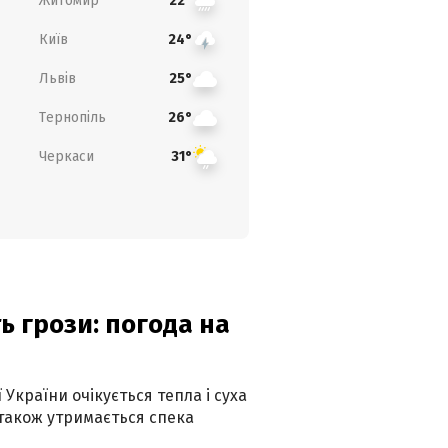
Житомир
22°
Київ
24°
Львів
25°
Тернопіль
26°
Черкаси
31°
ь грози: погода на
 України очікується тепла і суха
 також утримається спека