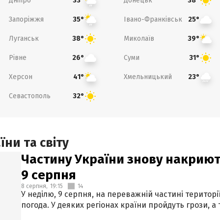
Дніпро
Донецьк
33°
38°
Запоріжжя
Івано-Франківськ
35°
25°
Луганськ
Миколаїв
38°
39°
Рівне
Суми
26°
31°
Херсон
Хмельницький
41°
23°
Севастополь
32°
ни та світу
Частину України знову накриют
9 серпня
8 серпня,
19:15
14
У неділю, 9 серпня, на переважній частині території
погода. У деяких регіонах країни пройдуть грози, а