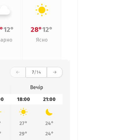
°
12°
28°
12°
арно
Ясно
7
/14
Вечір
00
18:00
21:00
°
27°
24°
°
29°
24°