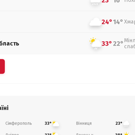
23°
16°
Пох
24°
14°
Хма
Мін
33°
22°
бласть
сла
їні
Сімферополь
Вінниця
33°
23°