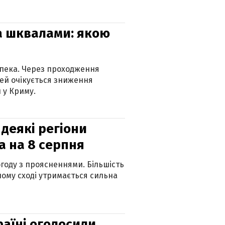
та шквалами: якою
спека. Через проходження
ей очікується зниження
 у Криму.
 деякі регіони
а на 8 серпня
огоду з проясненнями. Більшість
ному сході утримається сильна
країні оголосили