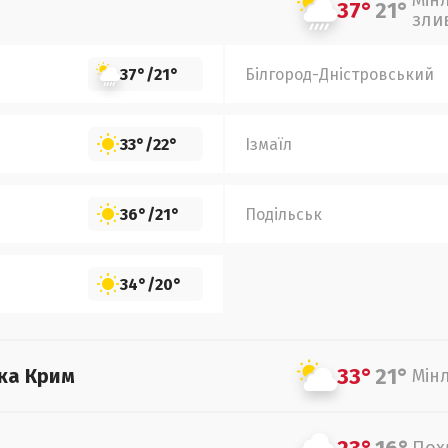
Мін
37°
21°
зли
37°
/
21°
Білгород-Дністровський
33°
/
22°
Ізмаїл
36°
/
21°
Подільськ
34°
/
20°
33°
21°
ка Крим
Мін