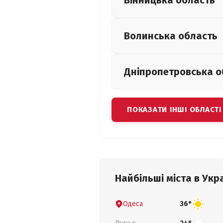
Вінницька
область
Волинська
область
Дніпропетровська
о
ПОКАЗАТИ ІНШІ ОБЛАСТІ
Найбільші міста в Укра
Одеса
36°