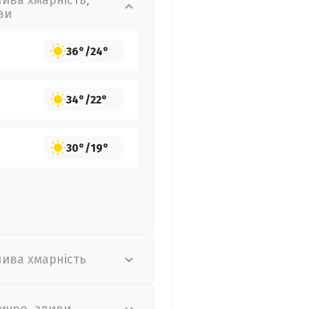
лива хмарність,
ви
36°
/
24°
34°
/
22°
30°
/
19°
лива хмарність