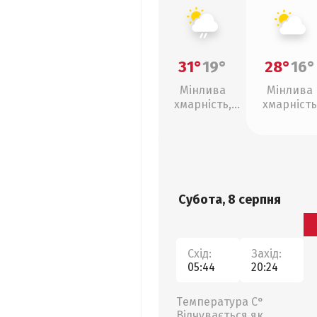
31°
19°
28°
16°
Мінлива
Мінлива
хмарність,
хмарність
слабкий дощ
Субота, 8 серпня
Схід:
Захід:
05:44
20:24
Температура С°
Відчувається як