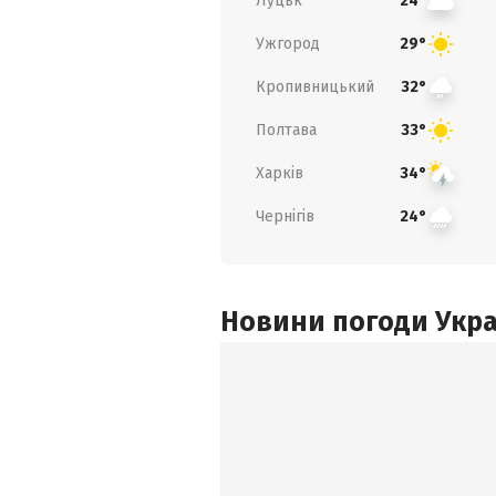
Луцьк
24°
Ужгород
29°
Кропивницький
32°
Полтава
33°
Харків
34°
Чернігів
24°
Новини погоди Украї