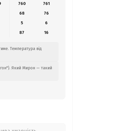
9
760
761
68
76
5
6
4
87
16
тиме. Температура від
гон"). Який Мирон — такий