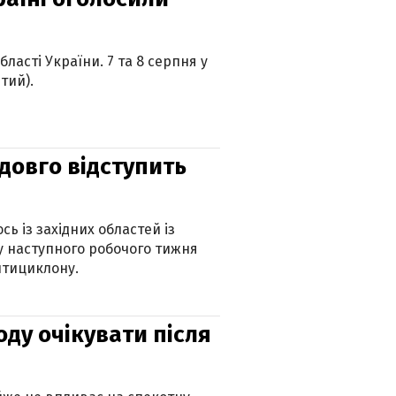
ласті України. 7 та 8 серпня у
тий).
адовго відступить
ь із західних областей із
 наступного робочого тижня
нтициклону.
оду очікувати після