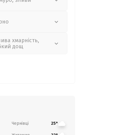
муро, зливи
рно
лива хмарність,
бкий дощ
Чернівці
25°