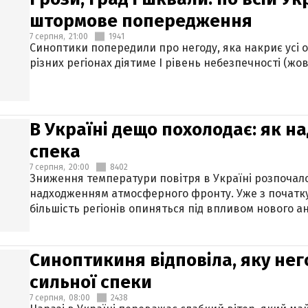
штормове попередження
7 серпня,
21:00
1941
Синоптики попередили про негоду, яка накриє усі об
різних регіонах діятиме І рівень небезпечності (жов
В Україні дещо похолодає: як н
спека
7 серпня,
20:00
8402
Зниження температури повітря в Україні розпочалос
надходженням атмосферного фронту. Уже з початку
більшість регіонів опиняться під впливом нового а
Синоптикиня відповіла, яку нег
сильної спеки
7 серпня,
08:00
2438