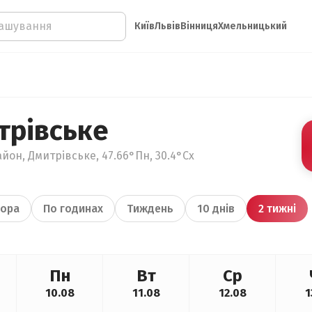
Київ
Львів
Вінниця
Хмельницький
трівське
йон, Дмитрівське, 47.66°Пн, 30.4°Сх
ора
По годинах
Тиждень
10 днів
2 тижні
Пн
Вт
Ср
10.08
11.08
12.08
1