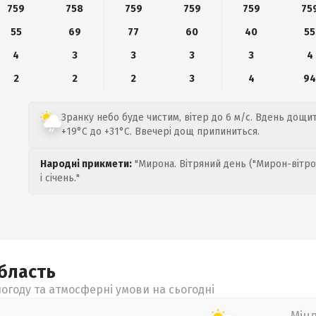
759
758
759
759
759
75
55
69
77
60
40
55
4
3
3
3
3
4
2
2
2
3
4
9
Зранку небо буде чистим, вітер до 6 м/с. Вдень дощи
+19°C до +31°C. Ввечері дощ припиниться.
Народні прикмети:
"Мирона. Вітряний день ("Мирон-вітро
і січень."
бласть
огоду та атмосферні умови на сьогодні