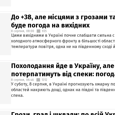
До +38, але місцями з грозами 
буде погода на вихідних
8 серпня,
08:00
935
Цими вихідними в Україні почне слабшати сильна 
холодного атмосферного фронту в більшості област
температури повітря, одна не на південному сході й
Похолодання йде в Україну, але
потерпатимуть від спеки: погод
8 серпня,
06:46
1312
У суботу, 8 серпня, в Україні прогнозують хмарну п
областей накриють дощі, однак на півдні та півден
спека.
Грози, град і шквали: по всій У