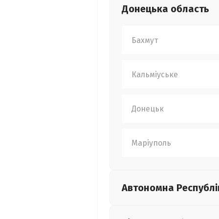
Донецька
область
Бахмут
Кальміуське
Донецьк
Маріуполь
Автономна Республі