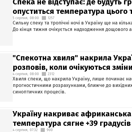
Спека не відступає: де будуть г
опуститься температура цього
5 серпня,
08:00
1257
Сильну спеку та тропічні ночі в Україну ще на кіль
До кінця тижня очікується надходження дощового 
"Спекотна хвиля" накрила Укра
розповів, коли очікуються змін
4 серпня,
08:00
2312
Хвиля спеки, що накрила Україну, лише починає на
прогностичними розрахунками, ближче до вихідни
синоптичних процесів.
Україну накриває африканська 
температура сягне +39 градусів
4 серпня,
07:32
900