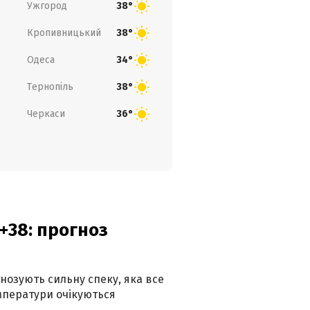
Ужгород
38°
Кропивницький
38°
Одеса
34°
Тернопіль
38°
Черкаси
36°
+38: прогноз
гнозують сильну спеку, яка все
мператури очікуються