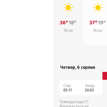
36°
18°
37°
19°
Ясно
Ясно
Четвер, 6 серпня
Схід:
Захід:
05:11
20:03
Температура С°
Відчувається як