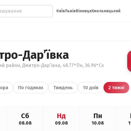
Київ
Львів
Вінниця
Хмельницький
тро-Дар’ївка
й район, Дмитро-Дар’ївка, 48.77°Пн, 36.96°Сх
ора
По годинах
Тиждень
10 днів
2 тижні
Сб
Нд
Пн
08.08
09.08
10.08
1