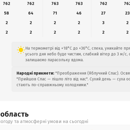
762
762
763
763
762
76
58
64
71
46
27
23
2
2
2
2
3
2
2
2
2
2
2
2
На термометрі від +18°C до +36°C, спека, уникайте п
усього дня небо буде чистим, слабкий вітер до 3 м/с,
залишаємо парасольку вдома.
Народні прикмети:
"Преображення (Яблучний Спас). Освяч
"Прийшов Спас — пішло літо від нас". Сухий день — суха о
стають по-справжньому холодними."
а
область
огоду та атмосферні умови на сьогодні