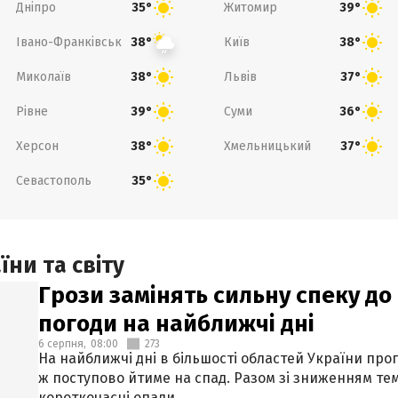
Дніпро
Житомир
35°
39°
Івано-Франківськ
Київ
38°
38°
Миколаїв
Львів
38°
37°
Рівне
Суми
39°
36°
Херсон
Хмельницький
38°
37°
Севастополь
35°
ни та світу
Грози замінять сильну спеку до 
погоди на найближчі дні
6 серпня,
08:00
273
На найближчі дні в більшості областей України про
ж поступово йтиме на спад. Разом зі зниженням те
короткочасні опади.