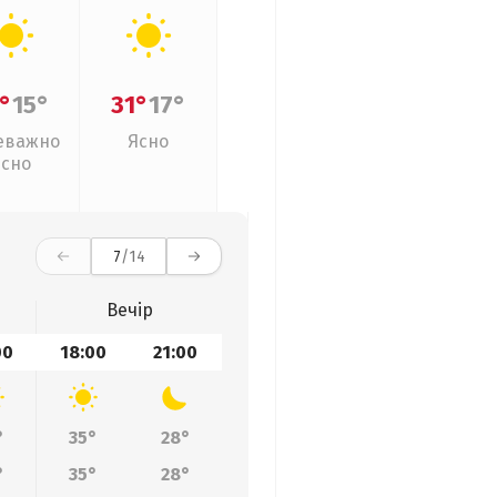
°
15°
31°
17°
еважно
Ясно
ясно
7
/14
Вечір
00
18:00
21:00
°
35°
28°
°
35°
28°