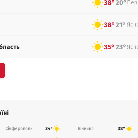
38°
20°
Пер
38°
21°
Ясн
35°
23°
бласть
Ясн
їні
Сімферополь
Вінниця
34°
38°