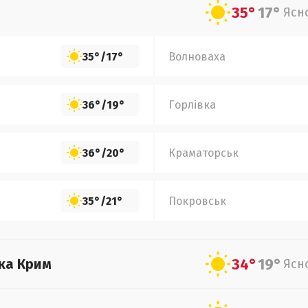
35°
17°
Ясн
35°
/
17°
Волноваха
36°
/
19°
Горлівка
36°
/
20°
Краматорськ
35°
/
21°
Покровськ
34°
19°
ка Крим
Ясн