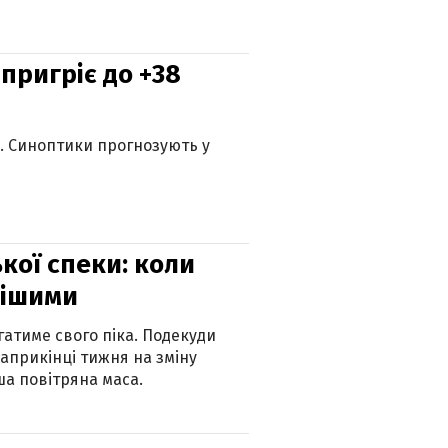
 пригріє до +38
ю. Синоптики прогнозують у
кої спеки: коли
нішими
атиме свого піка. Подекуди
наприкінці тижня на зміну
а повітряна маса.