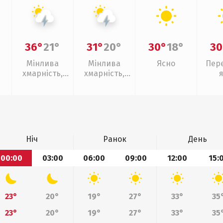
36°
21°
31°
20°
30°
18°
30
Мінлива
Мінлива
Ясно
Пер
хмарність,
хмарність,
грози
грози
Ніч
Ранок
День
00:00
03:00
06:00
09:00
12:00
15:
23°
20°
19°
27°
33°
35
23°
20°
19°
27°
33°
35