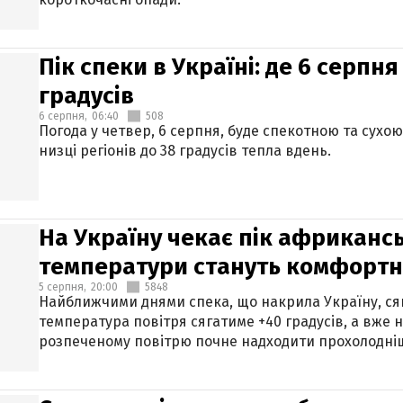
Пік спеки в Україні: де 6 серпня
градусів
6 серпня,
06:40
508
Погода у четвер, 6 серпня, буде спекотною та сухо
низці регіонів до 38 градусів тепла вдень.
На Україну чекає пік африкансь
температури стануть комфорт
5 серпня,
20:00
5848
Найближчими днями спека, що накрила Україну, сяг
температура повітря сягатиме +40 градусів, а вже 
розпеченому повітрю почне надходити прохолодніш