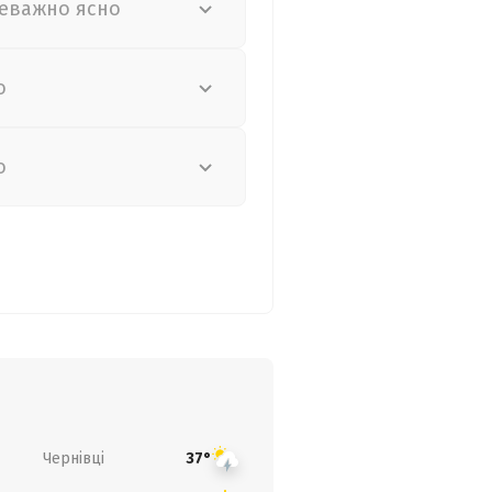
еважно ясно
о
о
Чернівці
37°