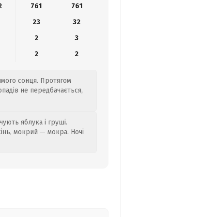
2
761
761
23
32
2
3
2
2
рямого сонця. Протягом
 опадів не передбачається,
ують яблука і груші.
сінь, мокрий — мокра. Ночі