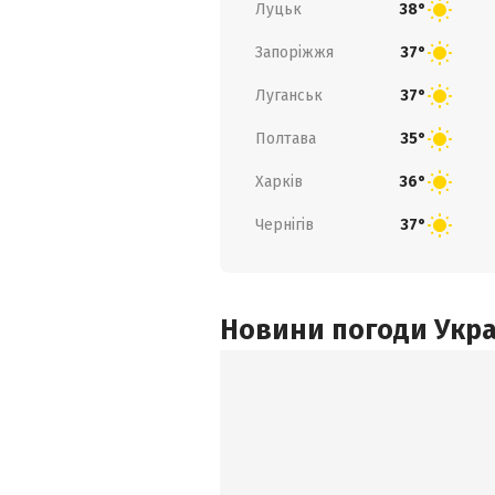
Луцьк
38°
Запоріжжя
37°
Луганськ
37°
Полтава
35°
Харків
36°
Чернігів
37°
Новини погоди Украї