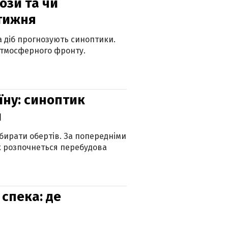
рози та чи
 тижня
ка діб прогнозують синоптики.
атмосферного фронту.
їну: синоптик
и
бирати обертів. За попередніми
х розпочнеться перебудова
спека: де