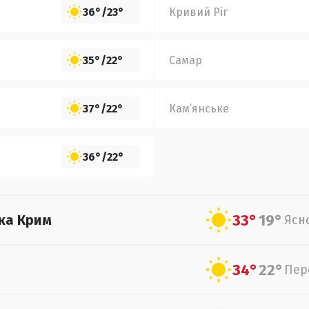
36°
/
23°
Кривий Ріг
35°
/
22°
Самар
37°
/
22°
Кам’янське
36°
/
22°
33°
19°
ка Крим
Ясн
34°
22°
Пер