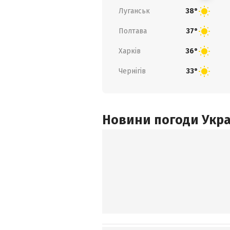
Луганськ
38°
Полтава
37°
Харків
36°
Чернігів
33°
Новини погоди Украї