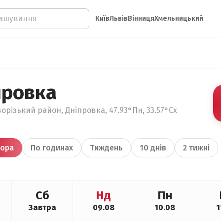
Київ
Львів
Вінниця
Хмельницький
провка
орізький район, Дніпровка, 47.93°Пн, 33.57°Сх
ора
По годинах
Тиждень
10 днів
2 тижні
Сб
Нд
Пн
Завтра
09.08
10.08
1