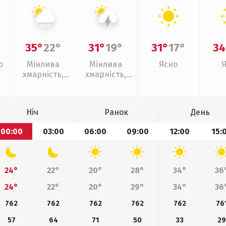
35°
22°
31°
19°
31°
17°
34
о
Мінлива
Мінлива
Ясно
хмарність,
хмарність,
зливи
грози
Ніч
Ранок
День
00:00
03:00
06:00
09:00
12:00
15:
24°
22°
20°
28°
34°
36
24°
22°
20°
29°
34°
36
762
762
762
762
762
76
57
64
71
50
33
29