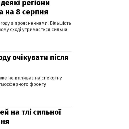
 деякі регіони
а на 8 серпня
огоду з проясненнями. Більшість
ному сході утримається сильна
оду очікувати після
айже не впливає на спекотну
атмосферного фронту
й на тлі сильної
пня