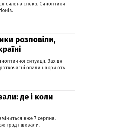
ься сильна спека. Синоптики
іонів.
ики розповіли,
країні
оптичної ситуації. Західні
ороткочасні опади накриють
вали: де і коли
 зміниться вже 7 серпня.
ж град і шквали.