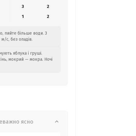
3
2
1
2
о, пийте більше води. З
м/с, без опадів.
ують яблука і груші.
сінь, мокрий — мокра. Ночі
еважно ясно