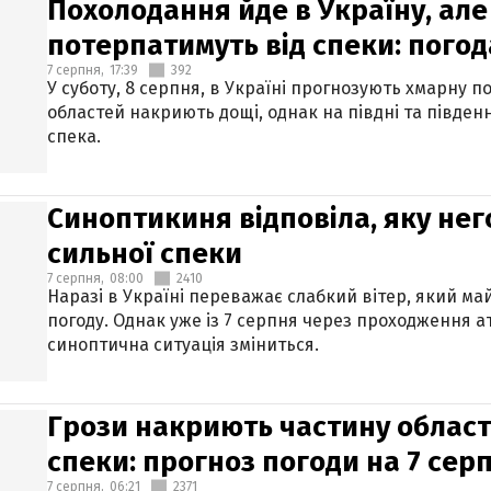
Похолодання йде в Україну, але
потерпатимуть від спеки: погод
7 серпня,
17:39
392
У суботу, 8 серпня, в Україні прогнозують хмарну п
областей накриють дощі, однак на півдні та півден
спека.
Синоптикиня відповіла, яку нег
сильної спеки
7 серпня,
08:00
2410
Наразі в Україні переважає слабкий вітер, який м
погоду. Однак уже із 7 серпня через проходження 
синоптична ситуація зміниться.
Грози накриють частину областе
спеки: прогноз погоди на 7 сер
7 серпня,
06:21
2371