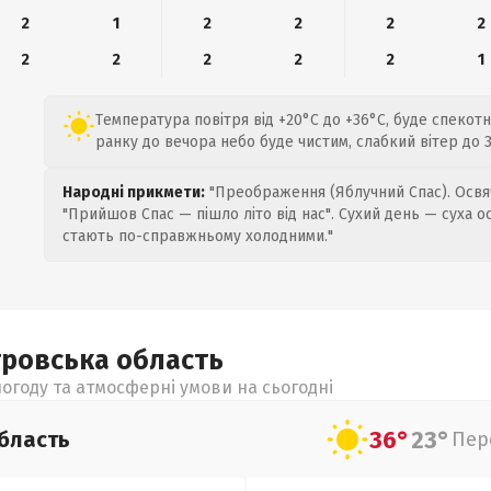
2
1
2
2
2
2
2
2
2
2
2
1
Температура повітря від +20°C до +36°C, буде спекотн
ранку до вечора небо буде чистим, слабкий вітер до 3 
Народні прикмети:
"Преображення (Яблучний Спас). Освяч
"Прийшов Спас — пішло літо від нас". Сухий день — суха о
стають по-справжньому холодними."
тровська
область
огоду та атмосферні умови на сьогодні
36°
23°
бласть
Пер