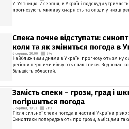
У п'ятницю, 7 серпня, в Україні подекуди утримаєт
прогнозують мінливу хмарність та опади у низці рег
Спека почне відступати: синопт
коли та як зміниться погода в У
6 серпня,
20:00
974
Найближчими днями в Україні прогнозують зміну син
регіони першими відчують спад спеки. Водночас к
більшість областей.
Замість спеки – грози, град і шк
погіршиться погода
6 серпня,
18:53
2113
Після сильної спеки погода в частині України різко
Синоптики попереджають про грози, а місцями тако