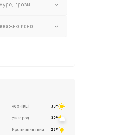
муро, грози
еважно ясно
Чернівці
33°
Ужгород
32°
Кропивницький
37°