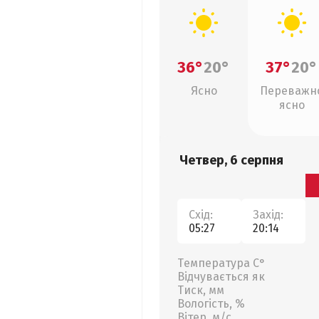
36°
20°
37°
20°
Ясно
Переважн
ясно
Четвер, 6 серпня
Схід:
Захід:
05:27
20:14
Температура С°
Відчувається як
Тиск, мм
Вологість, %
Вітер, м/с