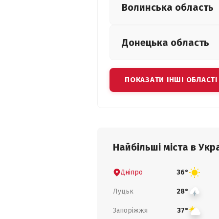
Волинська
область
Донецька
область
ПОКАЗАТИ ІНШІ ОБЛАСТІ
Найбільші міста в Укра
Дніпро
36°
Луцьк
28°
Запоріжжя
37°