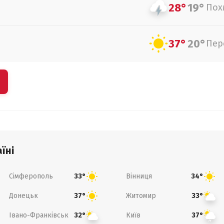
28°
19°
Пох
37°
20°
Пер
їні
Сімферополь
Вінниця
33°
34°
Донецьк
Житомир
37°
33°
Івано-Франківськ
Київ
32°
37°