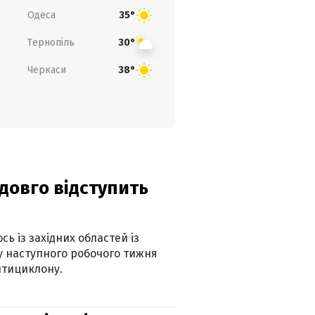
Одеса
35°
Тернопіль
30°
Черкаси
38°
адовго відступить
ь із західних областей із
 наступного робочого тижня
нтициклону.