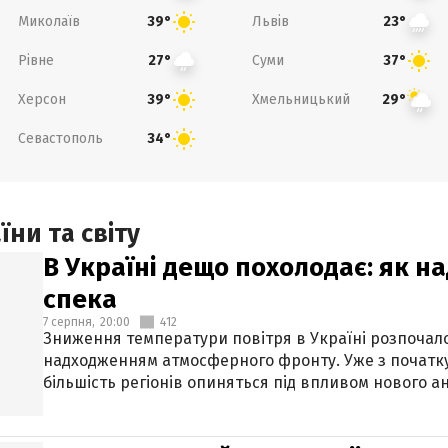
Миколаїв
Львів
39°
23°
Рівне
Суми
27°
37°
Херсон
Хмельницький
39°
29°
Севастополь
34°
ни та світу
В Україні дещо похолодає: як н
спека
7 серпня,
20:00
412
Зниження температури повітря в Україні розпочалос
надходженням атмосферного фронту. Уже з початку
більшість регіонів опиняться під впливом нового а