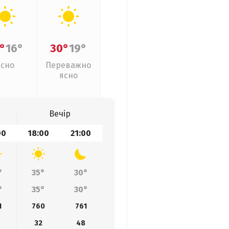
°
16°
30°
19°
Ясно
Переважно
ясно
Вечір
00
18:00
21:00
°
35°
30°
°
35°
30°
1
760
761
32
48