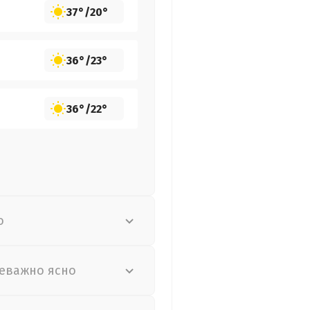
37°
/
20°
36°
/
23°
36°
/
22°
о
еважно ясно