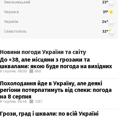
Хмельницький
23°
Черкаси
31°
Чернігів
24°
Севастополь
32°
Новини погоди України та світу
До +38, але місцями з грозами та
шквалами: якою буде погода на вихідних
8 серпня,
08:00
860
Похолодання йде в Україну, але деякі
регіони потерпатимуть від спеки: погода
на 8 серпня
8 серпня,
06:46
1287
Грози, град і шквали: по всій Україні