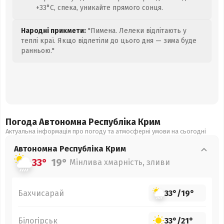
+33°C, спека, уникайте прямого сонця.
Народні прикмети:
"Пимена. Лелеки відлітають у
теплі краї. Якщо відлетіли до цього дня — зима буде
ранньою."
Погода Автономна Республіка Крим
Актуальна інформація про погоду та атмосферні умови на сьогодні
Автономна Республіка Крим
33°
19°
Мінлива хмарність, зливи
Бахчисарай
33°
/
19°
Білогірськ
33°
/
21°