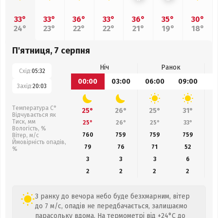
33°
33°
36°
33°
36°
35°
30°
24°
23°
22°
22°
21°
19°
18°
П'ятниця, 7 серпня
Ніч
Ранок
Схід:
05:32
00:00
03:00
06:00
09:00
1
Захід:
20:03
Температура С°
25°
26°
25°
31°
Відчувається як
Тиск, мм
25°
26°
25°
33°
Вологість, %
760
759
759
759
Вітер, м/с
Ймовірність опадів,
79
76
71
52
%
3
3
3
6
2
2
2
2
З ранку до вечора небо буде безхмарним, вітер
до 7 м/с, опадів не передбачається, залишаємо
парасольку вдома. На термометрі від +24°C до