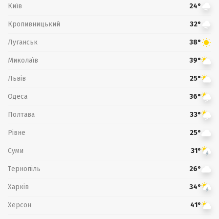
Київ
24°
Кропивницький
32°
Луганськ
38°
Миколаїв
39°
Львів
25°
Одеса
36°
Полтава
33°
Рівне
25°
Суми
31°
Тернопіль
26°
Харків
34°
Херсон
41°