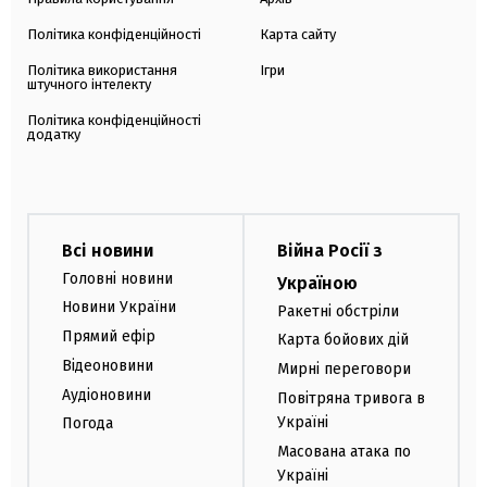
Політика конфіденційності
Карта сайту
Політика використання
Ігри
штучного інтелекту
Політика конфіденційності
додатку
Всі новини
Війна Росії з
Головні новини
Україною
Новини України
Ракетні обстріли
Прямий ефір
Карта бойових дій
Відеоновини
Мирні переговори
Аудіоновини
Повітряна тривога в
Україні
Погода
Масована атака по
Україні