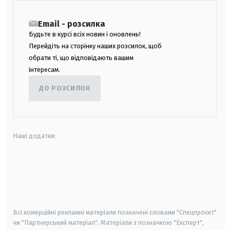
Email - розсилка
Будьте в курсі всіх новин і оновлень!
Перейдіть на сторінку наших розсилок, щоб
обрати ті, що відповідають вашим
інтересам.
ДО РОЗСИЛОК
Наші додатки:
android
apple
smart tv
samsung smart tv
Всі комерційні рекламні матеріали позначені словами "Спецпроєкт"
чи "Партнерський матеріал". Матеріали з позначкою "Експерт",