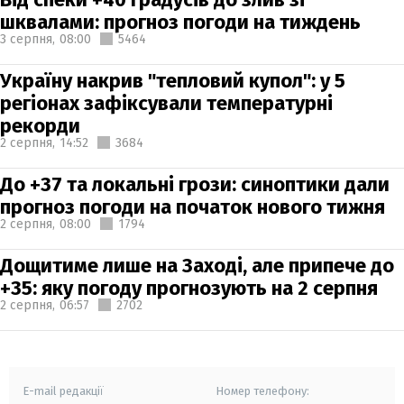
шквалами: прогноз погоди на тиждень
3 серпня,
08:00
5464
Україну накрив "тепловий купол": у 5
регіонах зафіксували температурні
рекорди
2 серпня,
14:52
3684
До +37 та локальні грози: синоптики дали
прогноз погоди на початок нового тижня
2 серпня,
08:00
1794
Дощитиме лише на Заході, але припече до
+35: яку погоду прогнозують на 2 серпня
2 серпня,
06:57
2702
E-mail редакції
Номер телефону: