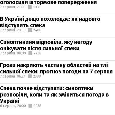
оголосили штормове попередження
7 серпня,
21:00
1931
В Україні дещо похолодає: як надовго
відступить спека
7 серпня,
20:00
7408
Синоптикиня відповіла, яку негоду
очікувати після сильної спеки
7 серпня,
08:00
2438
Грози накриють частину областей на тлі
сильної спеки: прогноз погоди на 7 серпня
7 серпня,
06:21
2388
Спека почне відступати: синоптики
розповіли, коли та як зміниться погода в
Україні
6 серпня,
20:00
1038