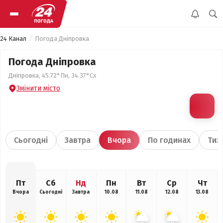
24 Канал
Погода Дніпровка
Погода Дніпровка
Дніпровка, 45.72°Пн, 34.37°Сх
Змінити місто
Сьогодні
Завтра
Вчора
По годинах
Тиж
Пт
Сб
Нд
Пн
Вт
Ср
Чт
Вчора
Сьогодні
Завтра
10.08
11.08
12.08
13.08