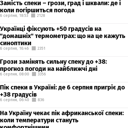
Замість спеки – грози, град і шквали: де і
коли погіршиться погода
6 серпня,
18:53
2128
Українці фіксують +50 градусів на
"домашніх" термометрах: що на це кажуть
синоптики
6 серпня,
16:46
2351
Грози замінять сильну спеку до +38:
прогноз погоди на найближчі дні
6 серпня,
08:00
3356
Пік спеки в Україні: де 6 серпня пригріє до
+38 градусів
6 серпня,
06:40
836
На Україну чекає пік африканської спеки:
коли температури стануть
комфортнішими