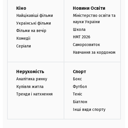
Кіно
Новини Освіти
Найцікавіші фільми
Міністерство освіти та
науки України
Українські фільми
Школа
Фільми на вечір
НМТ 2026
Комедії
Саморозвиток
Серіали
Навчання за кордоном
Нерухомість
Спорт
Аналітика ринку
Бокс
Купівля житла
Футбол
Тренди і натхнення
Теніс
Біатлон
Інші види спорту