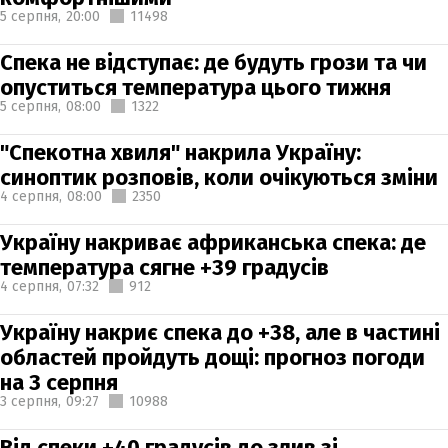
5 серпня,
20:00
11498
Спека не відступає: де будуть грози та чи
опуститься температура цього тижня
5 серпня,
08:00
1322
"Спекотна хвиля" накрила Україну:
синоптик розповів, коли очікуються зміни
4 серпня,
08:00
2350
Україну накриває африканська спека: де
температура сягне +39 градусів
4 серпня,
07:32
912
Україну накриє спека до +38, але в частині
областей пройдуть дощі: прогноз погоди
на 3 серпня
3 серпня,
09:27
10988
Від спеки +40 градусів до злив зі