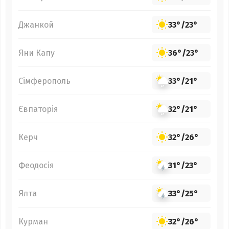
Джанкой
33°
/
23°
Яни Капу
36°
/
23°
Сімферополь
33°
/
21°
Євпаторія
32°
/
21°
Керч
32°
/
26°
Феодосія
31°
/
23°
Ялта
33°
/
25°
Курман
32°
/
26°