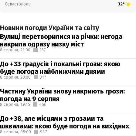
Севастополь
32°
Новини погоди України та світу
Вулиці перетворилися на річки: негода
накрила одразу низку міст
8 серпня,
21:00
137
До +33 градусів і локальні грози: якою
буде погода найближчими днями
8 серпня,
20:00
317
Частину України знову накриють грози:
погода на 9 серпня
8 серпня,
19:15
466
До +38, але місцями з грозами та
шквалами: якою буде погода на вихідних
8 серпня,
08:00
947