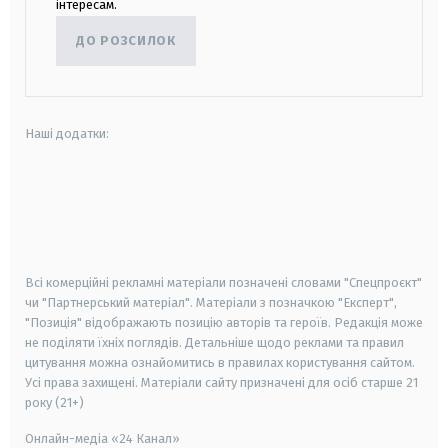
інтересам.
ДО РОЗСИЛОК
Наші додатки:
android
apple
smart tv
samsung smart tv
Всі комерційні рекламні матеріали позначені словами "Спецпроєкт"
чи "Партнерський матеріал". Матеріали з позначкою "Експерт",
"Позиція" відображають позицію авторів та героїв. Редакція може
не поділяти їхніх поглядів. Детальніше щодо реклами та правил
цитування можна ознайомитись в правилах користування сайтом.
Усі права захищені.
Матеріали сайту призначені для осіб старше
21
року (21+)
Онлайн-медіа «24 Канал»