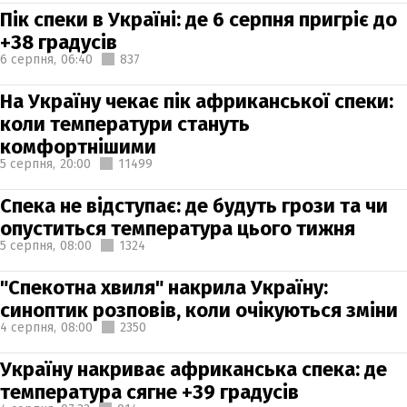
Пік спеки в Україні: де 6 серпня пригріє до
+38 градусів
6 серпня,
06:40
837
На Україну чекає пік африканської спеки:
коли температури стануть
комфортнішими
5 серпня,
20:00
11499
Спека не відступає: де будуть грози та чи
опуститься температура цього тижня
5 серпня,
08:00
1324
"Спекотна хвиля" накрила Україну:
синоптик розповів, коли очікуються зміни
4 серпня,
08:00
2350
Україну накриває африканська спека: де
температура сягне +39 градусів