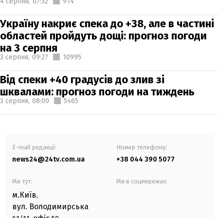
4 серпня,
07:32
914
Україну накриє спека до +38, але в частині
областей пройдуть дощі: прогноз погоди
на 3 серпня
3 серпня,
09:27
10995
Від спеки +40 градусів до злив зі
шквалами: прогноз погоди на тиждень
3 серпня,
08:00
5465
E-mail редакції
Номер телефону:
news24@24tv.com.ua
+38 044 390 5077
Ми тут:
Ми в соцмережах:
м.Київ
,
вул. Володимирська