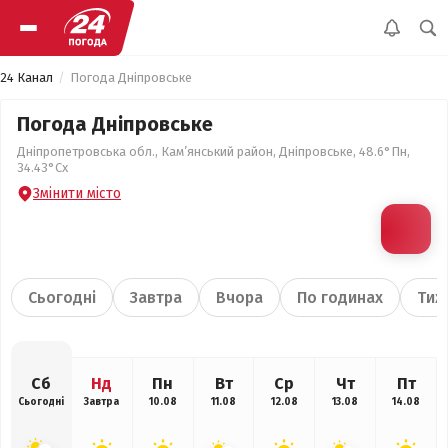
24 Канал
Погода Дніпровське
Погода Дніпровське
Дніпропетровська обл., Кам’янський район, Дніпровське, 48.6°Пн,
34.43°Сх
Змінити місто
Сьогодні
Завтра
Вчора
По годинах
Тиж
Сб
Нд
Пн
Вт
Ср
Чт
Пт
Сьогодні
Завтра
10.08
11.08
12.08
13.08
14.08