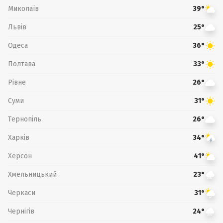
Миколаїв
39°
Львів
25°
Одеса
36°
Полтава
33°
Рівне
26°
Суми
31°
Тернопіль
26°
Харків
34°
Херсон
41°
Хмельницький
23°
Черкаси
31°
Чернігів
24°