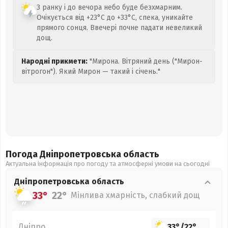
З ранку і до вечора небо буде безхмарним.
Очікується від +23°C до +33°C, спека, уникайте
прямого сонця. Ввечері почне падати невеликий
дощ.
Народні прикмети:
"Мирона. Вітряний день ("Мирон-
вітрогон"). Який Мирон — такий і січень."
Погода Дніпропетровська
область
Актуальна інформація про погоду та атмосферні умови на сьогодні
Дніпропетровська
область
33°
22°
Мінлива хмарність, слабкий дощ
Дніпро
33°
/
22°