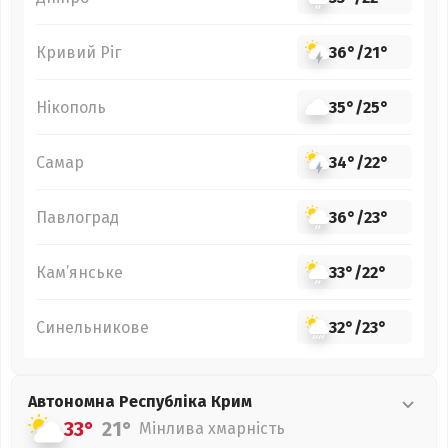
Кривий Ріг
36°
/
21°
Нікополь
35°
/
25°
Самар
34°
/
22°
Павлоград
36°
/
23°
Кам’янське
33°
/
22°
Синельникове
32°
/
23°
Автономна Республіка Крим
33°
21°
Мінлива хмарність