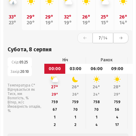
33°
29°
29°
32°
26°
25°
26°
23°
20°
19°
19°
19°
15°
14°
7
/14
Субота, 8 серпня
Ніч
Ранок
Схід:
05:25
00:00
03:00
06:00
09:00
1
Захід:
20:10
Температура С°
27°
26°
24°
28°
Відчувається як
Тиск, мм
29°
26°
24°
29°
Вологість, %
759
759
758
759
Вітер, м/с
Ймовірність опадів,
67
70
70
56
%
1
1
1
4
2
2
4
17