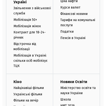
Ціна нафти
Україні
Курси валют
Звільнення з військової
служби
Фінансові новини
Мобілізація 50+
Тарифи на комунальні
послуги
Мобілізація жінок
Податки
Контракт для 18-24-
річних
Пенсія в Україні
Відстрочка від
мобілізації
Мобілізація в Україні:
скільки осіб мобілізує
ТЦК
Кіно
Новини Освіти
Найцікавіші фільми
Міністерство освіти та
науки України
Українські фільми
Школа
Фільми на вечір
НМТ 2026