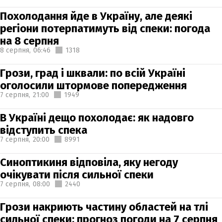
Похолодання йде в Україну, але деякі
регіони потерпатимуть від спеки: погода
на 8 серпня
8 серпня,
06:46
1318
Грози, град і шквали: по всій Україні
оголосили штормове попередження
7 серпня,
21:00
1949
В Україні дещо похолодає: як надовго
відступить спека
7 серпня,
20:00
8991
Синоптикиня відповіла, яку негоду
очікувати після сильної спеки
7 серпня,
08:00
2440
Грози накриють частину областей на тлі
сильної спеки: прогноз погоди на 7 серпня