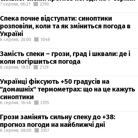
7 серпня,
06:21
2390
Спека почне відступати: синоптики
розповіли, коли та як зміниться погода в
Україні
6 серпня,
20:00
1048
Замість спеки – грози, град і шквали: де і
коли погіршиться погода
6 серпня,
18:53
2129
Українці фіксують +50 градусів на
"домашніх" термометрах: що на це кажуть
синоптики
6 серпня,
16:46
2355
Грози замінять сильну спеку до +38:
прогноз погоди на найближчі дні
6 серпня,
08:00
3357