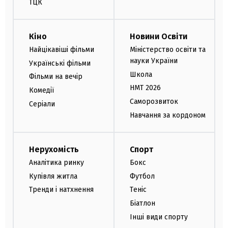
ТЦК
Кіно
Новини Освіти
Найцікавіші фільми
Міністерство освіти та
науки України
Українські фільми
Школа
Фільми на вечір
НМТ 2026
Комедії
Саморозвиток
Серіали
Навчання за кордоном
Нерухомість
Спорт
Аналітика ринку
Бокс
Купівля житла
Футбол
Тренди і натхнення
Теніс
Біатлон
Інші види спорту