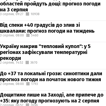
областей пройдуть дощі: прогноз погоди
на 3 серпня
3 серпня,
09:27
10938
Від спеки +40 градусів до злив зі
шквалами: прогноз погоди на тиждень
3 серпня,
08:00
5460
Україну накрив "тепловий купол": у 5
регіонах зафіксували температурні
рекорди
2 серпня,
14:52
3670
До +37 та локальні грози: синоптики дали
прогноз погоди на початок нового тижня
2 серпня,
08:00
1793
Дощитиме лише на Заході, але припече до
+35: яку погоду прогнозують на 2 серпня
2 серпня,
06:57
2696