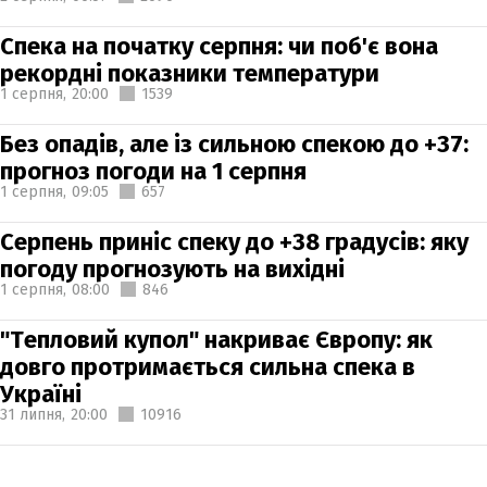
Спека на початку серпня: чи поб'є вона
рекордні показники температури
1 серпня,
20:00
1539
Без опадів, але із сильною спекою до +37:
прогноз погоди на 1 серпня
1 серпня,
09:05
657
Серпень приніс спеку до +38 градусів: яку
погоду прогнозують на вихідні
1 серпня,
08:00
846
"Тепловий купол" накриває Європу: як
довго протримається сильна спека в
Україні
31 липня,
20:00
10916