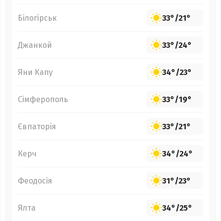
Білогірськ
33°
/
21°
Джанкой
33°
/
24°
Яни Капу
34°
/
23°
Сімферополь
33°
/
19°
Євпаторія
33°
/
21°
Керч
34°
/
24°
Феодосія
31°
/
23°
Ялта
34°
/
25°