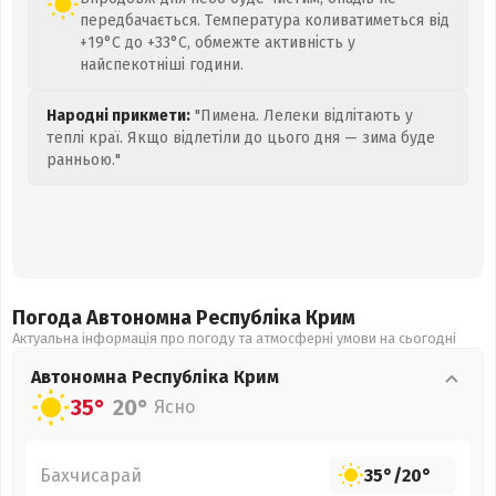
передбачається. Температура коливатиметься від
+19°C до +33°C, обмежте активність у
найспекотніші години.
Народні прикмети:
"Пимена. Лелеки відлітають у
теплі краї. Якщо відлетіли до цього дня — зима буде
ранньою."
Погода Автономна Республіка Крим
Актуальна інформація про погоду та атмосферні умови на сьогодні
Автономна Республіка Крим
35°
20°
Ясно
Бахчисарай
35°
/
20°