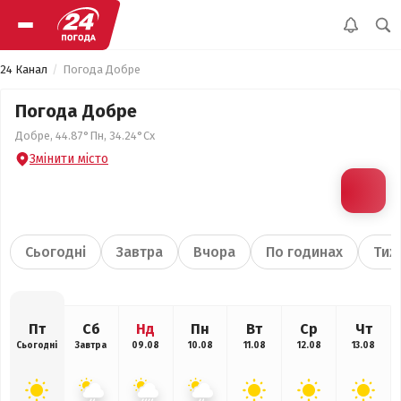
24 Канал
Погода Добре
Погода Добре
Добре, 44.87°Пн, 34.24°Сх
Змінити місто
Сьогодні
Завтра
Вчора
По годинах
Тиж
Пт
Сб
Нд
Пн
Вт
Ср
Чт
Сьогодні
Завтра
09.08
10.08
11.08
12.08
13.08