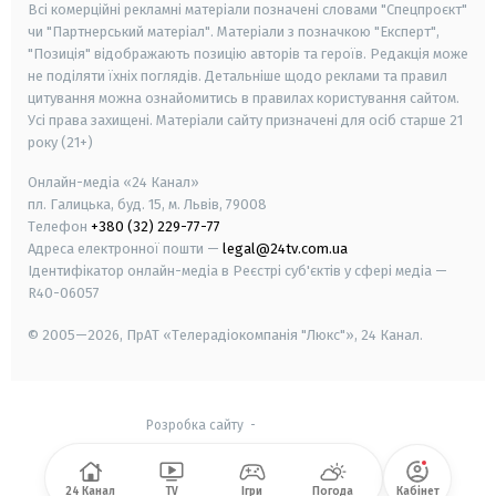
Всі комерційні рекламні матеріали позначені словами "Спецпроєкт"
чи "Партнерський матеріал". Матеріали з позначкою "Експерт",
"Позиція" відображають позицію авторів та героїв. Редакція може
не поділяти їхніх поглядів. Детальніше щодо реклами та правил
цитування можна ознайомитись в правилах користування сайтом.
Усі права захищені.
Матеріали сайту призначені для осіб старше
21
року (21+)
Онлайн-медіа «24 Канал»
пл. Галицька, буд. 15, м. Львів, 79008
Телефон
+380 (32) 229-77-77
Адреса електронної пошти —
legal@24tv.com.ua
Ідентифікатор онлайн-медіа в Реєстрі суб'єктів у сфері медіа —
R40-06057
© 2005—2026,
ПрАТ «Телерадіокомпанія "Люкс"», 24 Канал.
Розробка сайту
-
24 Канал
TV
Ігри
Погода
Кабінет