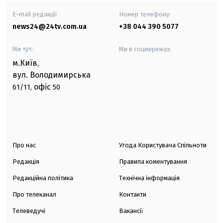
E-mail редакції
Номер телефону:
news24@24tv.com.ua
+38 044 390 5077
Ми тут:
Ми в соцмережах:
м.Київ
,
вул. Володимирська
офіс
61/11,
50
Про нас
Угода Користувача Спільноти
Редакція
Правила коментування
Редакційна політика
Технічна інформація
Про телеканал
Контакти
Телеведучі
Вакансії