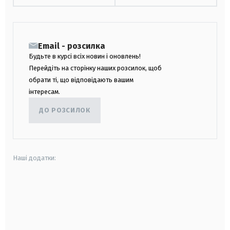
Email - розсилка
Будьте в курсі всіх новин і оновлень!
Перейдіть на сторінку наших розсилок, щоб
обрати ті, що відповідають вашим
інтересам.
ДО РОЗСИЛОК
Наші додатки:
android
apple
smart tv
samsung smart tv