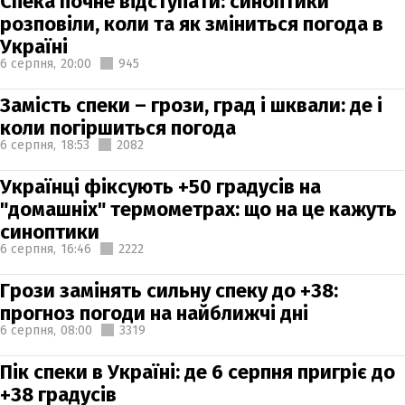
Спека почне відступати: синоптики
розповіли, коли та як зміниться погода в
Україні
6 серпня,
20:00
945
Замість спеки – грози, град і шквали: де і
коли погіршиться погода
6 серпня,
18:53
2082
Українці фіксують +50 градусів на
"домашніх" термометрах: що на це кажуть
синоптики
6 серпня,
16:46
2222
Грози замінять сильну спеку до +38:
прогноз погоди на найближчі дні
6 серпня,
08:00
3319
Пік спеки в Україні: де 6 серпня пригріє до
+38 градусів