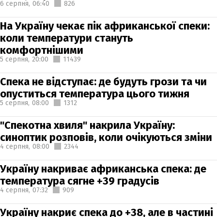
6 серпня,
06:40
826
На Україну чекає пік африканської спеки:
коли температури стануть
комфортнішими
5 серпня,
20:00
11439
Спека не відступає: де будуть грози та чи
опуститься температура цього тижня
5 серпня,
08:00
1312
"Спекотна хвиля" накрила Україну:
синоптик розповів, коли очікуються зміни
4 серпня,
08:00
2344
Україну накриває африканська спека: де
температура сягне +39 градусів
4 серпня,
07:32
909
Україну накриє спека до +38, але в частині