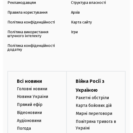
Рекламодавцям
Структура власності
Правила користування
Архів
Політика конфіденційності
Карта сайту
Політика використання
Ігри
штучного інтелекту
Політика конфіденційності
додатку
Всі новини
Війна Росії з
Головні новини
Україною
Новини України
Ракетні обстріли
Прямий ефір
Карта бойових дій
Відеоновини
Мирні переговори
Аудіоновини
Повітряна тривога в
Україні
Погода