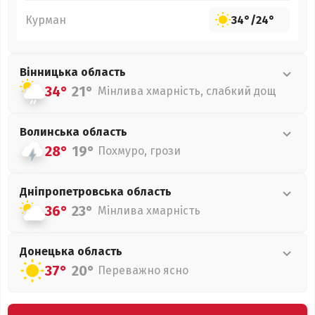
Курман
34°
/
24°
Вінницька
область
34°
21°
Мінлива хмарність, слабкий дощ
Волинська
область
28°
19°
Похмуро, грози
Дніпропетровська
область
36°
23°
Мінлива хмарність
Донецька
область
37°
20°
Переважно ясно