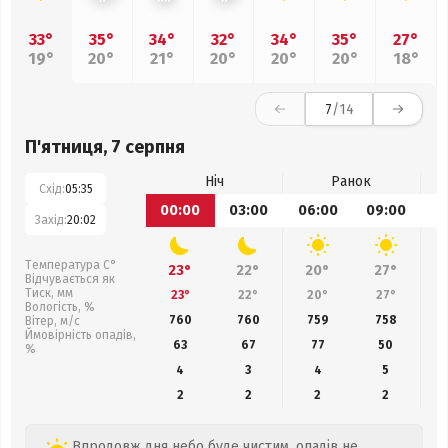
33°
35°
34°
32°
34°
35°
27°
19°
20°
21°
20°
20°
20°
18°
7
/14
П'ятниця, 7 серпня
Ніч
Ранок
Схід:
05:35
00:00
03:00
06:00
09:00
1
Захід:
20:02
Температура С°
23°
22°
20°
27°
Відчувається як
Тиск, мм
23°
22°
20°
27°
Вологість, %
760
760
759
758
Вітер, м/с
Ймовірність опадів,
63
67
77
50
%
4
3
4
5
2
2
2
2
Впродовж дня небо буде чистим, опадів не