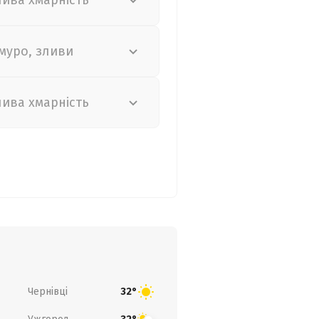
лива хмарність
муро, зливи
лива хмарність
Чернівці
32°