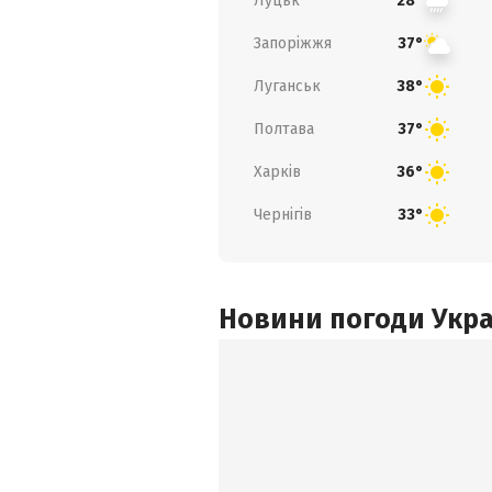
Луцьк
28°
Запоріжжя
37°
Луганськ
38°
Полтава
37°
Харків
36°
Чернігів
33°
Новини погоди Украї