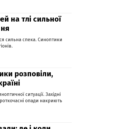
й на тлі сильної
пня
ься сильна спека. Синоптики
іонів.
ики розповіли,
країні
оптичної ситуації. Західні
ороткочасні опади накриють
вали: де і коли