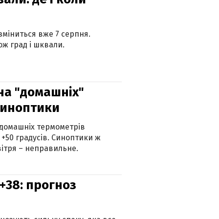
 зміниться вже 7 серпня.
ж град і шквали.
 на "домашніх"
синоптики
 домашніх термометрів
 +50 градусів. Синоптики ж
ітря – неправильне.
+38: прогноз