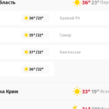
36°
23°
бласть
Пер
36°
/
23°
Кривий Ріг
35°
/
22°
Самар
37°
/
22°
Кам’янське
36°
/
22°
33°
19°
ка Крим
Ясн