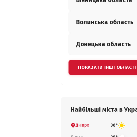
Вінницька
область
Волинська
область
Донецька
область
ПОКАЗАТИ ІНШІ ОБЛАСТІ
Найбільші міста в Укра
Дніпро
36°