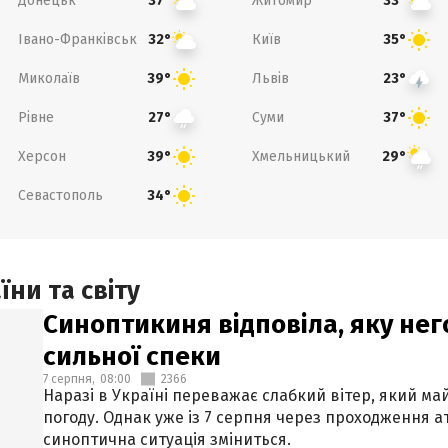
Донецьк
Житомир
37°
33°
Івано-Франківськ
Київ
32°
35°
Миколаїв
Львів
39°
23°
Рівне
Суми
27°
37°
Херсон
Хмельницький
39°
29°
Севастополь
34°
ни та світу
Синоптикиня відповіла, яку нег
сильної спеки
7 серпня,
08:00
2366
Наразі в Україні переважає слабкий вітер, який м
погоду. Однак уже із 7 серпня через проходження 
синоптична ситуація зміниться.