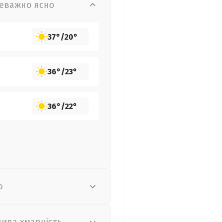
еважно ясно
37°
/
20°
36°
/
23°
36°
/
22°
о