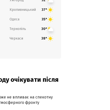
Ужгород
32°
Кропивницький
37°
Одеса
35°
Тернопіль
30°
Черкаси
38°
оду очікувати після
айже не впливає на спекотну
атмосферного фронту