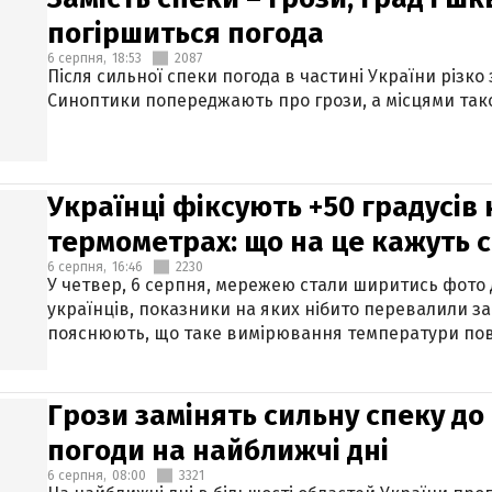
погіршиться погода
6 серпня,
18:53
2087
Після сильної спеки погода в частині України різко
Синоптики попереджають про грози, а місцями тако
Українці фіксують +50 градусів
термометрах: що на це кажуть 
6 серпня,
16:46
2230
У четвер, 6 серпня, мережею стали ширитись фото
українців, показники на яких нібито перевалили за
пояснюють, що таке вимірювання температури пов
Грози замінять сильну спеку до 
погоди на найближчі дні
6 серпня,
08:00
3321