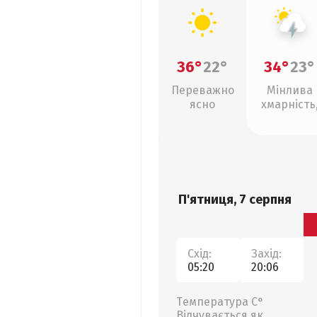
36°
22°
34°
23°
Переважно
Мінлива
ясно
хмарність
грози
П'ятниця, 7 серпня
Схід:
Захід:
05:20
20:06
Температура С°
Відчувається як