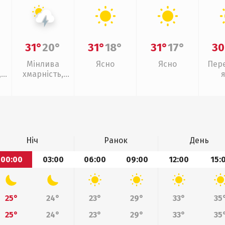
31°
20°
31°
18°
31°
17°
30
Мінлива
Ясно
Ясно
Пер
,
хмарність,
грози
Ніч
Ранок
День
00:00
03:00
06:00
09:00
12:00
15:
25°
24°
23°
29°
33°
35
25°
24°
23°
29°
33°
35