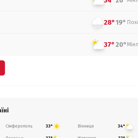
34°
20°
Мін
28°
19°
Пох
37°
20°
Мін
їні
Сімферополь
Вінниця
33°
34°