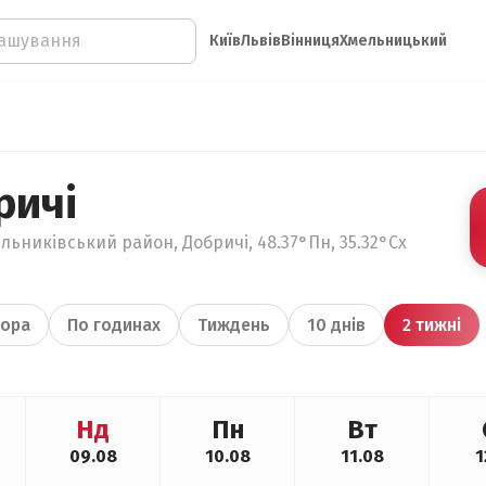
Київ
Львів
Вінниця
Хмельницький
ричі
льниківський район, Добричі, 48.37°Пн, 35.32°Сх
ора
По годинах
Тиждень
10 днів
2 тижні
Нд
Пн
Вт
09.08
10.08
11.08
1