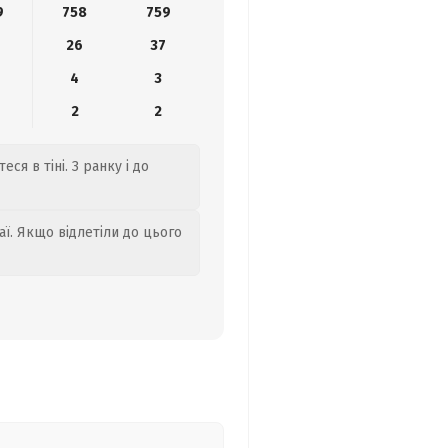
9
758
759
26
37
4
3
2
2
ся в тіні. З ранку і до
аї. Якщо відлетіли до цього