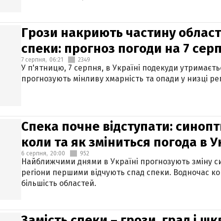
Грози накриють частину областе
спеки: прогноз погоди на 7 сер
7 серпня,
06:21
2349
У п'ятницю, 7 серпня, в Україні подекуди утримаєт
прогнозують мінливу хмарність та опади у низці рег
Спека почне відступати: синопт
коли та як зміниться погода в У
6 серпня,
20:00
952
Найближчими днями в Україні прогнозують зміну син
регіони першими відчують спад спеки. Водночас к
більшість областей.
Замість спеки – грози, град і шк