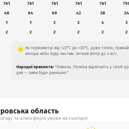
761
761
761
761
761
75
48
64
69
42
28
24
1
1
2
2
4
3
2
2
2
2
2
2
На термометрі від +22°C до +36°C, дуже тепло, тримайте
вечора небо буде чистим, легкий вітер до 4 м/с.
Народні прикмети:
"Пимена. Лелеки відлітають у теплі кр
дня — зима буде ранньою."
тровська
область
огоду та атмосферні умови на сьогодні