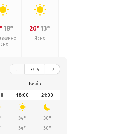
°
18°
26°
13°
еважно
Ясно
ясно
7
/14
Вечір
00
18:00
21:00
°
34°
30°
°
34°
30°