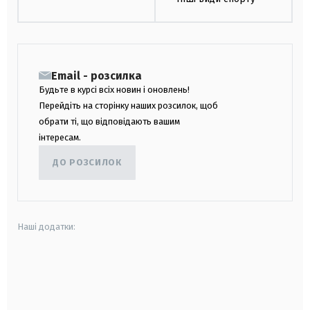
Email - розсилка
Будьте в курсі всіх новин і оновлень!
Перейдіть на сторінку наших розсилок, щоб
обрати ті, що відповідають вашим
інтересам.
ДО РОЗСИЛОК
Наші додатки:
android
apple
smart tv
samsung smart tv