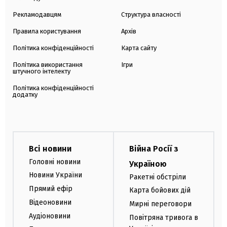
Рекламодавцям
Структура власності
Правила користування
Архів
Політика конфіденційності
Карта сайту
Політика використання
Ігри
штучного інтелекту
Політика конфіденційності
додатку
Всі новини
Війна Росії з
Головні новини
Україною
Новини України
Ракетні обстріли
Прямий ефір
Карта бойових дій
Відеоновини
Мирні переговори
Аудіоновини
Повітряна тривога в