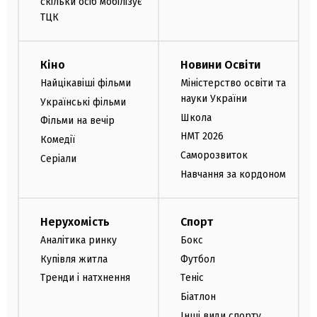
скільки осіб мобілізує
ТЦК
Кіно
Новини Освіти
Найцікавіші фільми
Міністерство освіти та
науки України
Українські фільми
Школа
Фільми на вечір
НМТ 2026
Комедії
Саморозвиток
Серіали
Навчання за кордоном
Нерухомість
Спорт
Аналітика ринку
Бокс
Купівля житла
Футбол
Тренди і натхнення
Теніс
Біатлон
Інші види спорту