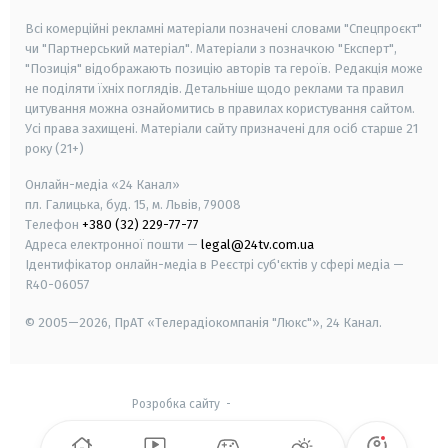
Всі комерційні рекламні матеріали позначені словами "Спецпроєкт"
чи "Партнерський матеріал". Матеріали з позначкою "Експерт",
"Позиція" відображають позицію авторів та героїв. Редакція може
не поділяти їхніх поглядів. Детальніше щодо реклами та правил
цитування можна ознайомитись в правилах користування сайтом.
Усі права захищені.
Матеріали сайту призначені для осіб старше
21
року (21+)
Онлайн-медіа «24 Канал»
пл. Галицька, буд. 15, м. Львів, 79008
Телефон
+380 (32) 229-77-77
Адреса електронної пошти —
legal@24tv.com.ua
Ідентифікатор онлайн-медіа в Реєстрі суб'єктів у сфері медіа —
R40-06057
© 2005—2026,
ПрАТ «Телерадіокомпанія "Люкс"», 24 Канал.
Розробка сайту
-