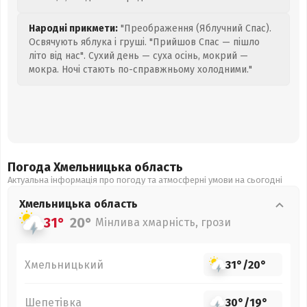
Народні прикмети:
"Преображення (Яблучний Спас).
Освячують яблука і груші. "Прийшов Спас — пішло
літо від нас". Сухий день — суха осінь, мокрий —
мокра. Ночі стають по-справжньому холодними."
Погода Хмельницька
область
Актуальна інформація про погоду та атмосферні умови на сьогодні
Хмельницька
область
31°
20°
Мінлива хмарність, грози
Хмельницький
31°
/
20°
Шепетівка
30°
/
19°