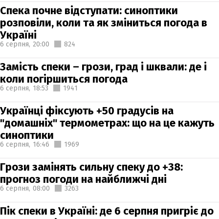
Спека почне відступати: синоптики
розповіли, коли та як зміниться погода в
Україні
6 серпня,
20:00
824
Замість спеки – грози, град і шквали: де і
коли погіршиться погода
6 серпня,
18:53
1941
Українці фіксують +50 градусів на
"домашніх" термометрах: що на це кажуть
синоптики
6 серпня,
16:46
1969
Грози замінять сильну спеку до +38:
прогноз погоди на найближчі дні
6 серпня,
08:00
3263
Пік спеки в Україні: де 6 серпня пригріє до