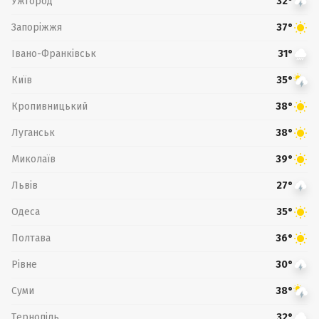
Ужгород
32°
Запоріжжя
37°
Івано-Франківськ
31°
Київ
35°
Кропивницький
38°
Луганськ
38°
Миколаїв
39°
Львів
27°
Одеса
35°
Полтава
36°
Рівне
30°
Суми
38°
Тернопіль
32°