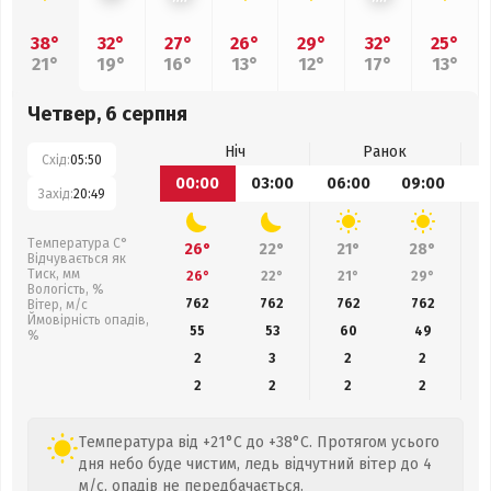
38°
32°
27°
26°
29°
32°
25°
21°
19°
16°
13°
12°
17°
13°
Четвер, 6 серпня
Ніч
Ранок
Схід:
05:50
00:00
03:00
06:00
09:00
1
Захід:
20:49
Температура С°
26°
22°
21°
28°
Відчувається як
Тиск, мм
26°
22°
21°
29°
Вологість, %
762
762
762
762
Вітер, м/с
Ймовірність опадів,
55
53
60
49
%
2
3
2
2
2
2
2
2
Температура від +21°C до +38°C. Протягом усього
дня небо буде чистим, ледь відчутний вітер до 4
м/с, опадів не передбачається.