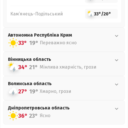
Кам’янець-Подільський
33°
/
20°
Автономна Республіка Крим
33°
19°
Переважно ясно
Вінницька
область
34°
21°
Мінлива хмарність, грози
Волинська
область
27°
19°
Хмарно, грози
Дніпропетровська
область
36°
23°
Ясно