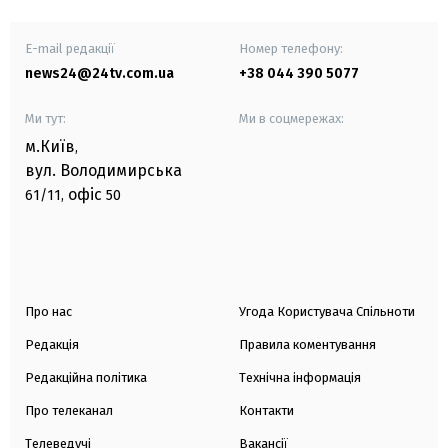
E-mail редакції
Номер телефону:
news24@24tv.com.ua
+38 044 390 5077
Ми тут:
Ми в соцмережах:
м.Київ
,
вул. Володимирська
офіс
61/11,
50
Про нас
Угода Користувача Спільноти
Редакція
Правила коментування
Редакційна політика
Технічна інформація
Про телеканал
Контакти
Телеведучі
Вакансії