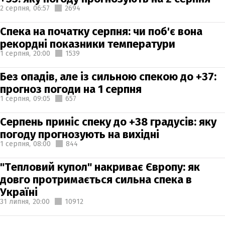
2 серпня,
06:57
2694
Спека на початку серпня: чи поб'є вона
рекордні показники температури
1 серпня,
20:00
1539
Без опадів, але із сильною спекою до +37:
прогноз погоди на 1 серпня
1 серпня,
09:05
657
Серпень приніс спеку до +38 градусів: яку
погоду прогнозують на вихідні
1 серпня,
08:00
844
"Тепловий купол" накриває Європу: як
довго протримається сильна спека в
Україні
31 липня,
20:00
10912