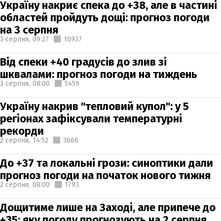
Україну накриє спека до +38, але в частині
областей пройдуть дощі: прогноз погоди
на 3 серпня
3 серпня,
09:27
10937
Від спеки +40 градусів до злив зі
шквалами: прогноз погоди на тиждень
3 серпня,
08:00
5459
Україну накрив "тепловий купол": у 5
регіонах зафіксували температурні
рекорди
2 серпня,
14:52
3666
До +37 та локальні грози: синоптики дали
прогноз погоди на початок нового тижня
2 серпня,
08:00
1793
Дощитиме лише на Заході, але припече до
+35: яку погоду прогнозують на 2 серпня