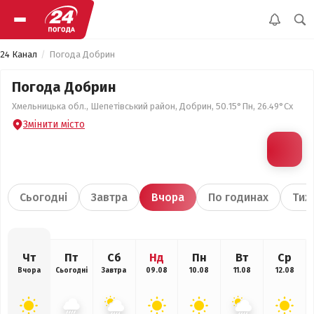
24 Канал
Погода Добрин
Погода Добрин
Хмельницька обл., Шепетівський район, Добрин, 50.15°Пн, 26.49°Сх
Змінити місто
Сьогодні
Завтра
Вчора
По годинах
Тиж
Чт
Пт
Сб
Нд
Пн
Вт
Ср
Вчора
Сьогодні
Завтра
09.08
10.08
11.08
12.08