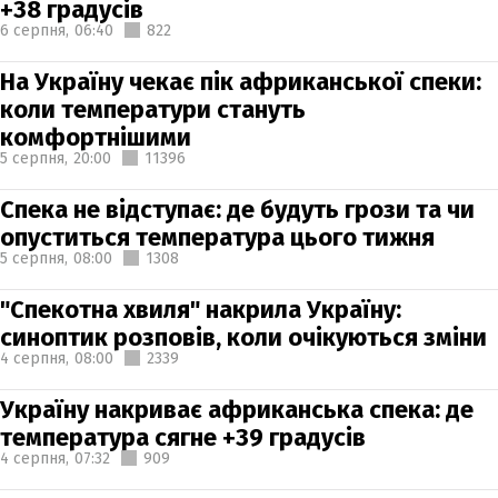
+38 градусів
6 серпня,
06:40
822
На Україну чекає пік африканської спеки:
коли температури стануть
комфортнішими
5 серпня,
20:00
11396
Спека не відступає: де будуть грози та чи
опуститься температура цього тижня
5 серпня,
08:00
1308
"Спекотна хвиля" накрила Україну:
синоптик розповів, коли очікуються зміни
4 серпня,
08:00
2339
Україну накриває африканська спека: де
температура сягне +39 градусів
4 серпня,
07:32
909