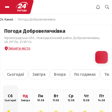
24 Канал
Погода Добровеличківка
Погода Добровеличківка
Кіровоградська обл., Новоукраїнський район, Добровеличківка,
48.39°Пн, 31.18°Сх
Змінити місто
Сьогодні
Завтра
Вчора
По годинах
Тиж
Сб
Нд
Пн
Вт
Ср
Чт
Пт
Сьогодні
Завтра
10.08
11.08
12.08
13.08
14.08