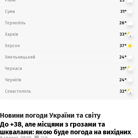
Рівне
25°
Суми
31°
Тернопіль
26°
Харків
33°
Херсон
37°
Хмельницький
24°
Черкаси
31°
Чернігів
24°
Севастополь
32°
Новини погоди України та світу
До +38, але місцями з грозами та
шквалами: якою буде погода на вихідних
8 серпня,
08:00
746