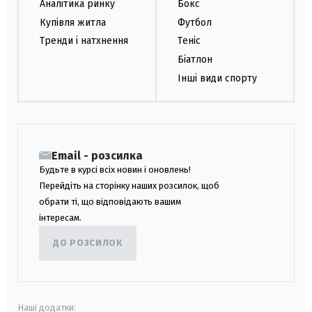
Аналітика ринку
Бокс
Купівля житла
Футбол
Тренди і натхнення
Теніс
Біатлон
Інші види спорту
Email - розсилка
Будьте в курсі всіх новин і оновлень!
Перейдіть на сторінку наших розсилок, щоб
обрати ті, що відповідають вашим
інтересам.
ДО РОЗСИЛОК
Наші додатки: