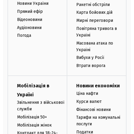
Новини України
Ракетні обстріли
Прямий ефір
Карта бойових дій
Відеоновини
Мирні переговори
Аудіоновини
Повітряна тривога в
Україні
Погода
Масована атака по
Україні
Вибухи у Росії
Втрати ворога
Мобілізація в
Новини економіки
Ціна нафти
Україні
Курси валют
Звільнення з військової
служби
Фінансові новини
Мобілізація 50+
Тарифи на комунальні
послуги
Мобілізація жінок
Податки
Контракт для 18-24-