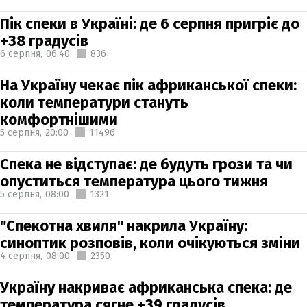
Пік спеки в Україні: де 6 серпня пригріє до
+38 градусів
6 серпня,
06:40
836
На Україну чекає пік африканської спеки:
коли температури стануть
комфортнішими
5 серпня,
20:00
11496
Спека не відступає: де будуть грози та чи
опуститься температура цього тижня
5 серпня,
08:00
1321
"Спекотна хвиля" накрила Україну:
синоптик розповів, коли очікуються зміни
4 серпня,
08:00
2350
Україну накриває африканська спека: де
температура сягне +39 градусів