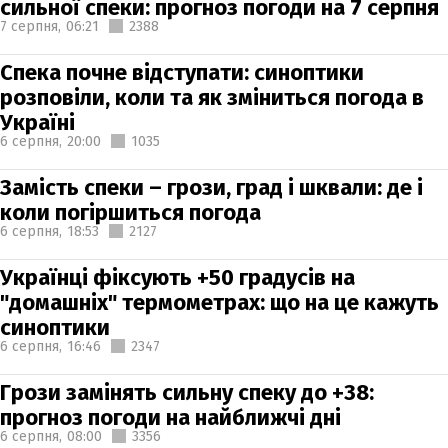
сильної спеки: прогноз погоди на 7 серпня
7 серпня,
06:21
2388
Спека почне відступати: синоптики
розповіли, коли та як зміниться погода в
Україні
6 серпня,
20:00
1035
Замість спеки – грози, град і шквали: де і
коли погіршиться погода
6 серпня,
18:53
2127
Українці фіксують +50 градусів на
"домашніх" термометрах: що на це кажуть
синоптики
6 серпня,
16:46
2347
Грози замінять сильну спеку до +38:
прогноз погоди на найближчі дні
6 серпня,
08:00
3356