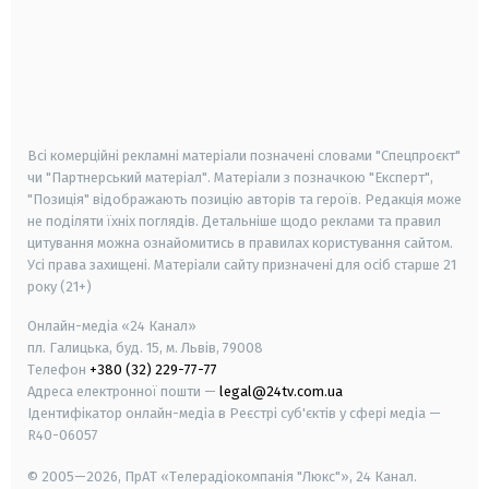
android
apple
smart tv
samsung smart tv
Всі комерційні рекламні матеріали позначені словами "Спецпроєкт"
чи "Партнерський матеріал". Матеріали з позначкою "Експерт",
"Позиція" відображають позицію авторів та героїв. Редакція може
не поділяти їхніх поглядів. Детальніше щодо реклами та правил
цитування можна ознайомитись в правилах користування сайтом.
Усі права захищені.
Матеріали сайту призначені для осіб старше
21
року (21+)
Онлайн-медіа «24 Канал»
пл. Галицька, буд. 15, м. Львів, 79008
Телефон
+380 (32) 229-77-77
Адреса електронної пошти —
legal@24tv.com.ua
Ідентифікатор онлайн-медіа в Реєстрі суб'єктів у сфері медіа —
R40-06057
© 2005—2026,
ПрАТ «Телерадіокомпанія "Люкс"», 24 Канал.