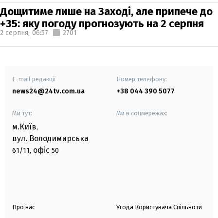
Дощитиме лише на Заході, але припече до
+35: яку погоду прогнозують на 2 серпня
2 серпня,
06:57
2701
E-mail редакції
Номер телефону:
news24@24tv.com.ua
+38 044 390 5077
Ми тут:
Ми в соцмережах:
м.Київ
,
вул. Володимирська
офіс
61/11,
50
Про нас
Угода Користувача Спільноти