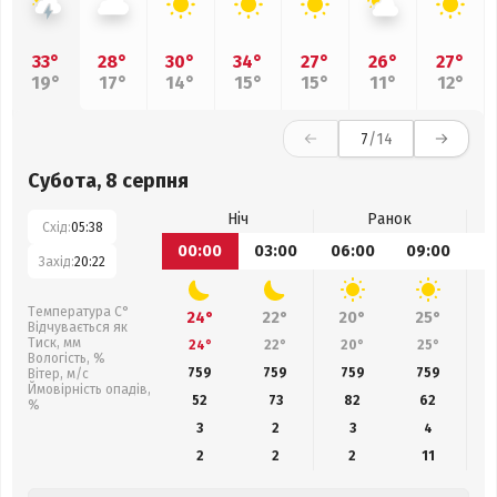
33°
28°
30°
34°
27°
26°
27°
19°
17°
14°
15°
15°
11°
12°
7
/14
Субота, 8 серпня
Ніч
Ранок
Схід:
05:38
00:00
03:00
06:00
09:00
1
Захід:
20:22
Температура С°
24°
22°
20°
25°
Відчувається як
Тиск, мм
24°
22°
20°
25°
Вологість, %
759
759
759
759
Вітер, м/с
Ймовірність опадів,
52
73
82
62
%
3
2
3
4
2
2
2
11