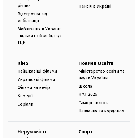
річних
Пенсія в Україні
Відстрочка від
мобілізації
Мобілізація в Україні:
скільки осіб мобілізує
ТЦК
Кіно
Новини Освіти
Найцікавіші фільми
Міністерство освіти та
науки України
Українські фільми
Школа
Фільми на вечір
НМТ 2026
Комедії
Саморозвиток
Серіали
Навчання за кордоном
Нерухомість
Спорт