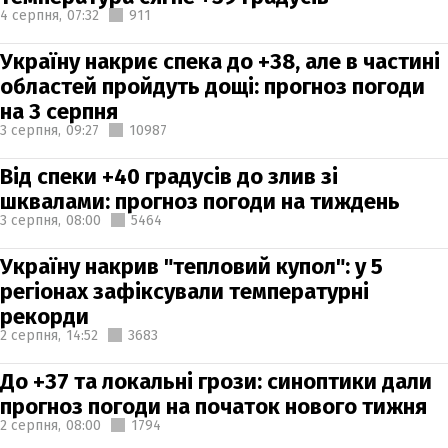
4 серпня,
07:32
911
Україну накриє спека до +38, але в частині
областей пройдуть дощі: прогноз погоди
на 3 серпня
3 серпня,
09:27
10987
Від спеки +40 градусів до злив зі
шквалами: прогноз погоди на тиждень
3 серпня,
08:00
5464
Україну накрив "тепловий купол": у 5
регіонах зафіксували температурні
рекорди
2 серпня,
14:52
3683
До +37 та локальні грози: синоптики дали
прогноз погоди на початок нового тижня
2 серпня,
08:00
1794