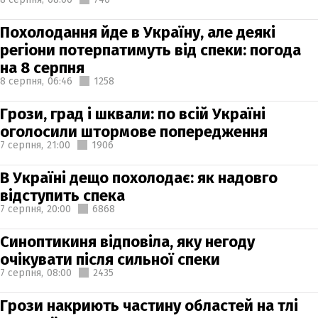
Похолодання йде в Україну, але деякі
регіони потерпатимуть від спеки: погода
на 8 серпня
8 серпня,
06:46
1258
Грози, град і шквали: по всій Україні
оголосили штормове попередження
7 серпня,
21:00
1906
В Україні дещо похолодає: як надовго
відступить спека
7 серпня,
20:00
6868
Синоптикиня відповіла, яку негоду
очікувати після сильної спеки
7 серпня,
08:00
2435
Грози накриють частину областей на тлі