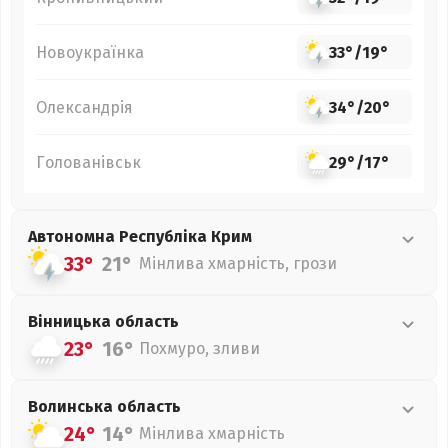
Новоукраїнка
33°
/
19°
Олександрія
34°
/
20°
Голованівськ
29°
/
17°
Автономна Республіка Крим
33°
21°
Мінлива хмарність, грози
Вінницька
область
23°
16°
Похмуро, зливи
Волинська
область
24°
14°
Мінлива хмарність