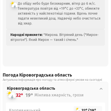
До обіду небо буде безхмарним, вітер до 6 м/с.
Температура повітря від +19°C до +33°C, обмежте
активність у найспекотніші години. Вдень почне
падати невеликий дощ. Надвечір небо очистеться
від хмар.
Народні прикмети:
"Мирона. Вітряний день ("Мирон-
вітрогон"). Який Мирон — такий і січень."
Погода Кіровоградська
область
Актуальна інформація про погоду та атмосферні умови на сьогодні
Кіровоградська
область
32°
19°
Мінлива хмарність, грози
Кропивницький
32°
/
19°