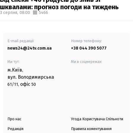
шквалами: прогноз погоди на тиждень
3 серпня,
08:00
5466
E-mail редакції
Номер телефону:
news24@24tv.com.ua
+38 044 390 5077
Ми тут:
Ми в соцмережах:
м.Київ
,
вул. Володимирська
офіс
61/11,
50
Про нас
Угода Користувача Спільноти
Редакція
Правила коментування