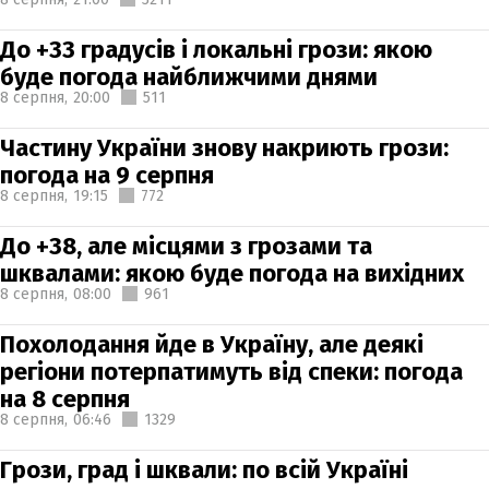
До +33 градусів і локальні грози: якою
буде погода найближчими днями
8 серпня,
20:00
511
Частину України знову накриють грози:
погода на 9 серпня
8 серпня,
19:15
772
До +38, але місцями з грозами та
шквалами: якою буде погода на вихідних
8 серпня,
08:00
961
Похолодання йде в Україну, але деякі
регіони потерпатимуть від спеки: погода
на 8 серпня
8 серпня,
06:46
1329
Грози, град і шквали: по всій Україні