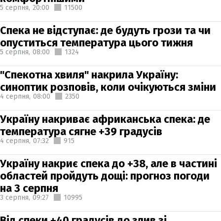
5 серпня,
20:00
11500
Спека не відступає: де будуть грози та чи
опуститься температура цього тижня
5 серпня,
08:00
1324
"Спекотна хвиля" накрила Україну:
синоптик розповів, коли очікуються зміни
4 серпня,
08:00
2350
Україну накриває африканська спека: де
температура сягне +39 градусів
4 серпня,
07:32
915
Україну накриє спека до +38, але в частині
областей пройдуть дощі: прогноз погоди
на 3 серпня
3 серпня,
09:27
10995
Від спеки +40 градусів до злив зі