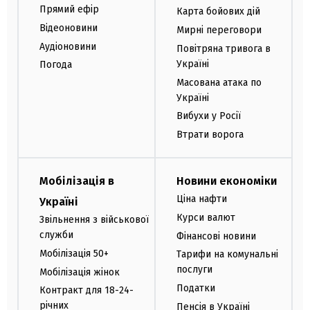
Прямий ефір
Карта бойових дій
Відеоновини
Мирні переговори
Аудіоновини
Повітряна тривога в
Україні
Погода
Масована атака по
Україні
Вибухи у Росії
Втрати ворога
Мобілізація в
Новини економіки
Ціна нафти
Україні
Курси валют
Звільнення з військової
служби
Фінансові новини
Мобілізація 50+
Тарифи на комунальні
послуги
Мобілізація жінок
Податки
Контракт для 18-24-
річних
Пенсія в Україні