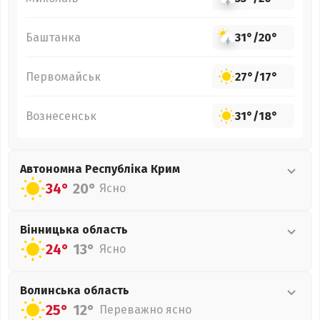
Баштанка
31°
/
20°
Первомайськ
27°
/
17°
Вознесенськ
31°
/
18°
Автономна Республіка Крим
34°
20°
Ясно
Вінницька
область
24°
13°
Ясно
Волинська
область
25°
12°
Переважно ясно