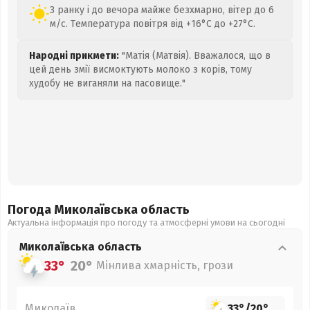
З ранку і до вечора майже безхмарно, вітер до 6
м/с. Температура повітря від +16°C до +27°C.
Народні прикмети:
"Матія (Матвія). Вважалося, що в
цей день змії висмоктують молоко з корів, тому
худобу не виганяли на пасовище."
Погода Миколаївська
область
Актуальна інформація про погоду та атмосферні умови на сьогодні
Миколаївська
область
33°
20°
Мінлива хмарність, грози
Миколаїв
33°
/
20°