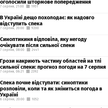
оголосили штормове попередження
7 серпня,
21:00
1951
В Україні дещо похолодає: як надовго
відступить спека
7 серпня,
20:00
9200
Синоптикиня відповіла, яку негоду
очікувати після сильної спеки
7 серпня,
08:00
2441
Грози накриють частину областей на тлі
сильної спеки: прогноз погоди на 7 серпня
7 серпня,
06:21
2392
Спека почне відступати: синоптики
розповіли, коли та як зміниться погода в
Україні
6 серпня,
20:00
1052