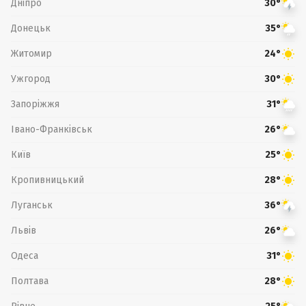
Дніпро
30°
Донецьк
35°
Житомир
24°
Ужгород
30°
Запоріжжя
31°
Івано-Франківськ
26°
Київ
25°
Кропивницький
28°
Луганськ
36°
Львів
26°
Одеса
31°
Полтава
28°