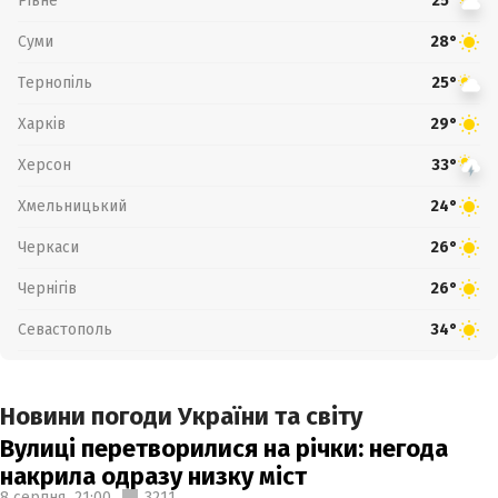
Рівне
25°
Суми
28°
Тернопіль
25°
Харків
29°
Херсон
33°
Хмельницький
24°
Черкаси
26°
Чернігів
26°
Севастополь
34°
Новини погоди України та світу
Вулиці перетворилися на річки: негода
накрила одразу низку міст
8 серпня,
21:00
3211