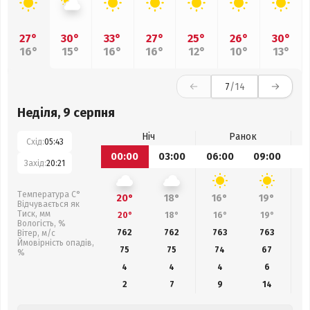
27°
30°
33°
27°
25°
26°
30°
16°
15°
16°
16°
12°
10°
13°
7
/14
Неділя, 9 серпня
Ніч
Ранок
Схід:
05:43
00:00
03:00
06:00
09:00
1
Захід:
20:21
Температура С°
20°
18°
16°
19°
Відчувається як
Тиск, мм
20°
18°
16°
19°
Вологість, %
762
762
763
763
Вітер, м/с
Ймовірність опадів,
75
75
74
67
%
4
4
4
6
2
7
9
14