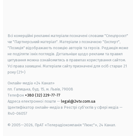
android
apple
smart tv
samsung smart tv
Всі комерційні рекламні матеріали позначені словами "Спецпроєкт"
чи "Партнерський матеріал". Матеріали з позначкою "Експерт",
"Позиція" відображають позицію авторів та героїв. Редакція може
не поділяти їхніх поглядів. Детальніше щодо реклами та правил
цитування можна ознайомитись в правилах користування сайтом.
Усі права захищені.
Матеріали сайту призначені для осіб старше
21
року (21+)
Онлайн-медіа «24 Канал»
пл. Галицька, буд. 15, м. Львів, 79008
Телефон
+380 (32) 229-77-77
Адреса електронної пошти —
legal@24tv.com.ua
Ідентифікатор онлайн-медіа в Реєстрі суб'єктів у сфері медіа —
R40-06057
© 2005—2026,
ПрАТ «Телерадіокомпанія "Люкс"», 24 Канал.