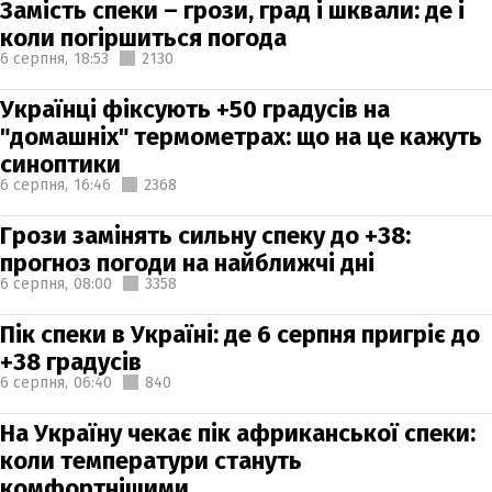
Замість спеки – грози, град і шквали: де і
коли погіршиться погода
6 серпня,
18:53
2130
Українці фіксують +50 градусів на
"домашніх" термометрах: що на це кажуть
синоптики
6 серпня,
16:46
2368
Грози замінять сильну спеку до +38:
прогноз погоди на найближчі дні
6 серпня,
08:00
3358
Пік спеки в Україні: де 6 серпня пригріє до
+38 градусів
6 серпня,
06:40
840
На Україну чекає пік африканської спеки:
коли температури стануть
комфортнішими