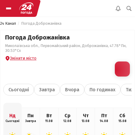
24 Канал
Погода Доброжанівка
Погода Доброжанівка
Миколаївська обл., Первомайський район, Доброжанівка, 47.78°Пн,
30.53°Сх
Змінити місто
Сьогодні
Завтра
Вчора
По годинах
Тиж
Нд
Пн
Вт
Ср
Чт
Пт
Сб
Сьогодні
Завтра
11.08
12.08
13.08
14.08
15.08