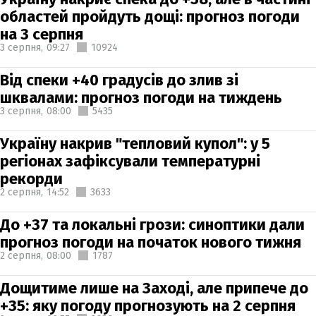
областей пройдуть дощі: прогноз погоди
на 3 серпня
3 серпня,
09:27
10924
Від спеки +40 градусів до злив зі
шквалами: прогноз погоди на тиждень
3 серпня,
08:00
5435
Україну накрив "тепловий купол": у 5
регіонах зафіксували температурні
рекорди
2 серпня,
14:52
3633
До +37 та локальні грози: синоптики дали
прогноз погоди на початок нового тижня
2 серпня,
08:00
1787
Дощитиме лише на Заході, але припече до
+35: яку погоду прогнозують на 2 серпня