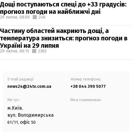
Дощі поступаються спеці до +33 градусів:
прогноз погоди на найближчі дні
29 липня,
08:00
248
Частину областей накриють дощі, а
температура знизиться: прогноз погоди в
Україні на 29 липня
29 липня,
06:15
2383
E-mail редакції
Номер телефону:
news24@24tv.com.ua
+38 044 390 5077
Ми тут:
Ми в соцмережах:
м.Київ
,
вул. Володимирська
офіс
61/11,
50