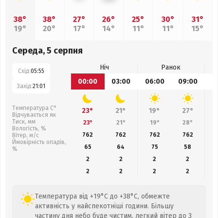
38°
38°
27°
26°
25°
30°
31°
19°
20°
17°
14°
11°
11°
15°
Середа, 5 серпня
Ніч
Ранок
Схід:
05:55
00:00
03:00
06:00
09:00
1
Захід:
21:01
Температура С°
23°
21°
19°
27°
Відчувається як
Тиск, мм
23°
21°
19°
28°
Вологість, %
762
762
762
762
Вітер, м/с
Ймовірність опадів,
65
64
75
58
%
2
2
2
2
2
2
2
2
Температура від +19°C до +38°C, обмежте
активність у найспекотніші години. Більшу
частину дня небо буде чистим, легкий вітер до 3