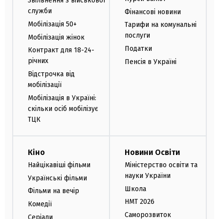
Звільнення з військової
служби
Фінансові новини
Мобілізація 50+
Тарифи на комунальні
послуги
Мобілізація жінок
Податки
Контракт для 18-24-
річних
Пенсія в Україні
Відстрочка від
мобілізації
Мобілізація в Україні:
скільки осіб мобілізує
ТЦК
Кіно
Новини Освіти
Найцікавіші фільми
Міністерство освіти та
науки України
Українські фільми
Школа
Фільми на вечір
НМТ 2026
Комедії
Саморозвиток
Серіали