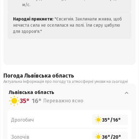
м/с.
Народні прикмети:
"Євсигнія. Заклинали жнива, щоб
нечиста сила не оселилася на полі. Їли сиру цибулю
для здоров'я."
Погода Львівська
область
Актуальна інформація про погоду та атмосферні умови на сьогодні
Львівська
область
35°
16°
Переважно ясно
Дрогобич
35°
/
16°
Золочів
36°
/
20°