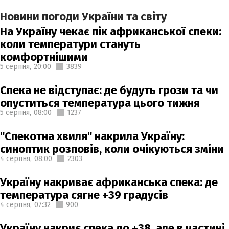
Новини погоди України та світу
На Україну чекає пік африканської спеки:
коли температури стануть
комфортнішими
5 серпня,
20:00
3839
Спека не відступає: де будуть грози та чи
опуститься температура цього тижня
5 серпня,
08:00
1237
"Спекотна хвиля" накрила Україну:
синоптик розповів, коли очікуються зміни
4 серпня,
08:00
2303
Україну накриває африканська спека: де
температура сягне +39 градусів
4 серпня,
07:32
900
Україну накриє спека до +38, але в частині