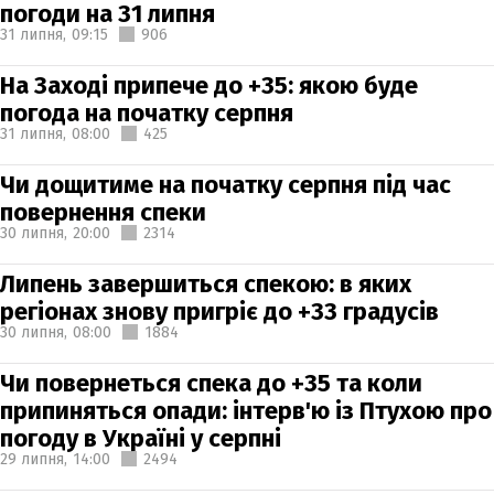
погоди на 31 липня
31 липня,
09:15
906
На Заході припече до +35: якою буде
погода на початку серпня
31 липня,
08:00
425
Чи дощитиме на початку серпня під час
повернення спеки
30 липня,
20:00
2314
Липень завершиться спекою: в яких
регіонах знову пригріє до +33 градусів
30 липня,
08:00
1884
Чи повернеться спека до +35 та коли
припиняться опади: інтерв'ю із Птухою про
погоду в Україні у серпні
29 липня,
14:00
2494