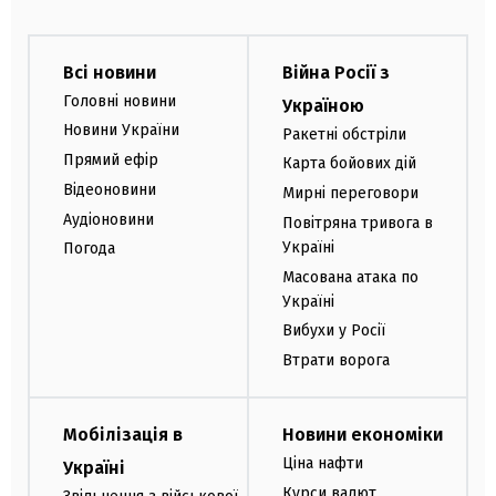
Всі новини
Війна Росії з
Головні новини
Україною
Новини України
Ракетні обстріли
Прямий ефір
Карта бойових дій
Відеоновини
Мирні переговори
Аудіоновини
Повітряна тривога в
Україні
Погода
Масована атака по
Україні
Вибухи у Росії
Втрати ворога
Мобілізація в
Новини економіки
Ціна нафти
Україні
Курси валют