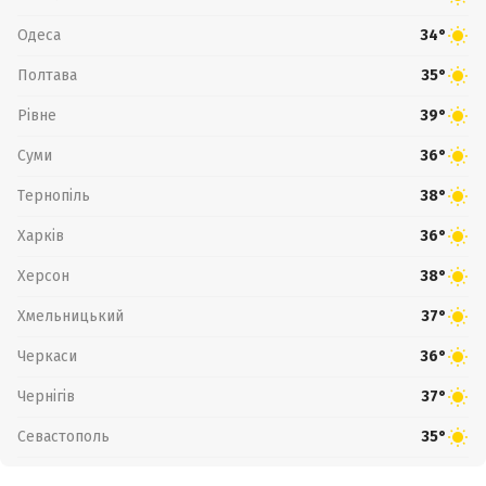
Одеса
34°
Полтава
35°
Рівне
39°
Суми
36°
Тернопіль
38°
Харків
36°
Херсон
38°
Хмельницький
37°
Черкаси
36°
Чернігів
37°
Севастополь
35°