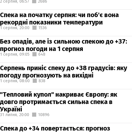
2 серпня,
06:57
2686
Спека на початку серпня: чи поб'є вона
рекордні показники температури
1 серпня,
20:00
1536
Без опадів, але із сильною спекою до +37:
прогноз погоди на 1 серпня
1 серпня,
09:05
648
Серпень приніс спеку до +38 градусів: яку
погоду прогнозують на вихідні
1 серпня,
08:00
838
"Тепловий купол" накриває Європу: як
довго протримається сильна спека в
Україні
31 липня,
20:00
10896
Спека до +34 повертається: прогноз