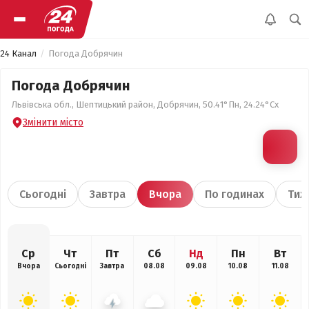
24 Канал
Погода Добрячин
Погода Добрячин
Львівська обл., Шептицький район, Добрячин, 50.41°Пн, 24.24°Сх
Змінити місто
Сьогодні
Завтра
Вчора
По годинах
Тиж
Ср
Чт
Пт
Сб
Нд
Пн
Вт
Вчора
Сьогодні
Завтра
08.08
09.08
10.08
11.08