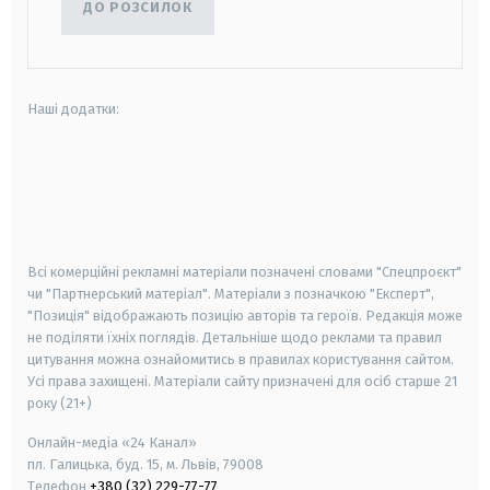
ДО РОЗСИЛОК
Наші додатки:
android
apple
smart tv
samsung smart tv
Всі комерційні рекламні матеріали позначені словами "Спецпроєкт"
чи "Партнерський матеріал". Матеріали з позначкою "Експерт",
"Позиція" відображають позицію авторів та героїв. Редакція може
не поділяти їхніх поглядів. Детальніше щодо реклами та правил
цитування можна ознайомитись в правилах користування сайтом.
Усі права захищені.
Матеріали сайту призначені для осіб старше
21
року (21+)
Онлайн-медіа «24 Канал»
пл. Галицька, буд. 15, м. Львів, 79008
Телефон
+380 (32) 229-77-77