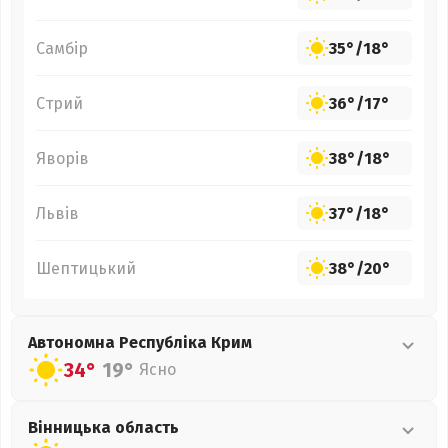
Самбір
35°
/
18°
Стрий
36°
/
17°
Яворів
38°
/
18°
Львів
37°
/
18°
Шептицький
38°
/
20°
Автономна Республіка Крим
34°
19°
Ясно
Вінницька
область