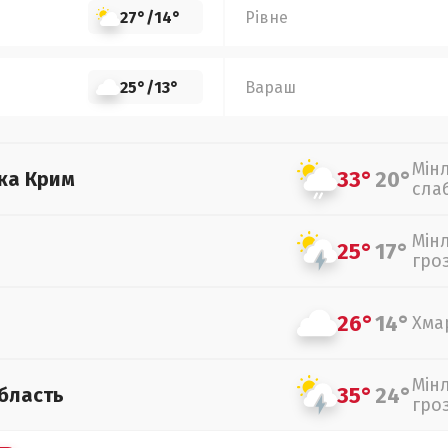
27°
/
14°
Рівне
25°
/
13°
Вараш
Мін
33°
20°
ка Крим
сла
Мін
25°
17°
гро
26°
14°
Хма
Мін
35°
24°
бласть
гро