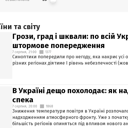
ни та світу
Грози, град і шквали: по всій У
штормове попередження
7 серпня,
21:00
1377
Синоптики попередили про негоду, яка накриє усі об
різних регіонах діятиме І рівень небезпечності (жов
В Україні дещо похолодає: як н
спека
7 серпня,
20:00
1868
Зниження температури повітря в Україні розпочалос
надходженням атмосферного фронту. Уже з початку
більшість регіонів опиняться під впливом нового а