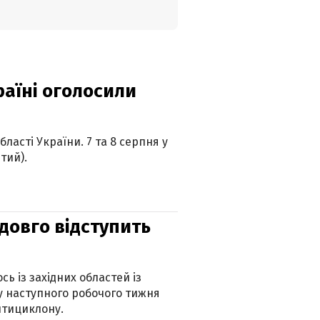
країні оголосили
ласті України. 7 та 8 серпня у
тий).
адовго відступить
ь із західних областей із
 наступного робочого тижня
нтициклону.