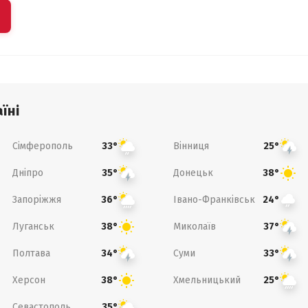
їні
Сімферополь
Вінниця
33°
25°
Дніпро
Донецьк
35°
38°
Запоріжжя
Івано-Франківськ
36°
24°
Луганськ
Миколаїв
38°
37°
Полтава
Суми
34°
33°
Херсон
Хмельницький
38°
25°
Севастополь
35°