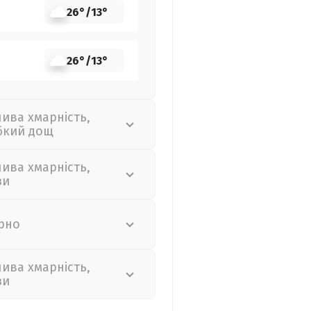
26°
/
13°
26°
/
13°
лива хмарність,
бкий дощ
лива хмарність,
зи
рно
лива хмарність,
зи