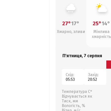
27°
17°
25°
14°
Хмарно, зливи
Мінлива
хмарність
П'ятниця, 7 серпня
Схід:
Захід:
05:53
20:52
Температура С°
Відчувається як
Тиск, мм
Вологість, %
Вітер, м/с