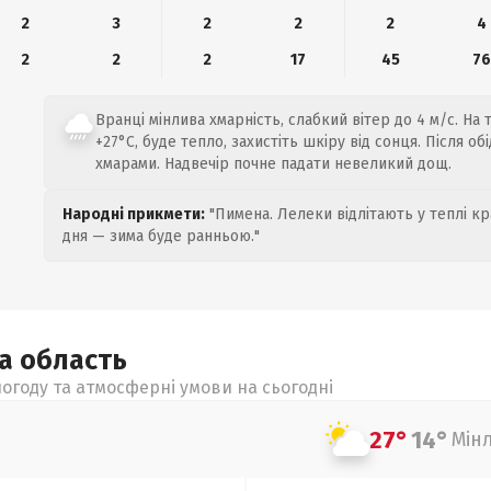
2
3
2
2
2
4
2
2
2
17
45
76
Вранці мінлива хмарність, слабкий вітер до 4 м/с. На 
+27°C, буде тепло, захистіть шкіру від сонця. Після об
хмарами. Надвечір почне падати невеликий дощ.
Народні прикмети:
"Пимена. Лелеки відлітають у теплі кр
дня — зима буде ранньою."
ка
область
огоду та атмосферні умови на сьогодні
27°
14°
Мін