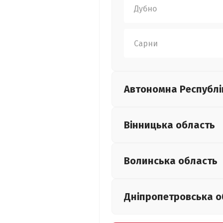
Дубно
Сарни
Автономна Республі
Вінницька
область
Волинська
область
Дніпропетровська
о