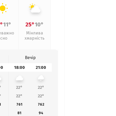
°
11°
25°
10°
еважно
Мінлива
ясно
хмарність
Вечір
00
18:00
21:00
°
22°
22°
°
22°
22°
1
761
762
81
94