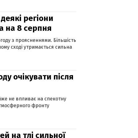
 деякі регіони
а на 8 серпня
огоду з проясненнями. Більшість
ному сході утримається сильна
оду очікувати після
айже не впливає на спекотну
атмосферного фронту
й на тлі сильної