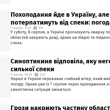
Похолодання йде в Україну, але
потерпатимуть від спеки: погод
7 серпня,
17:39
605
У суботу, 8 серпня, в Україні прогнозують хмарну п
областей накриють дощі, однак на півдні та півден
спека.
Синоптикиня відповіла, яку нег
сильної спеки
7 серпня,
08:00
2423
Наразі в Україні переважає слабкий вітер, який м
погоду. Однак уже із 7 серпня через проходження 
синоптична ситуація зміниться.
Грози накриють частину областе