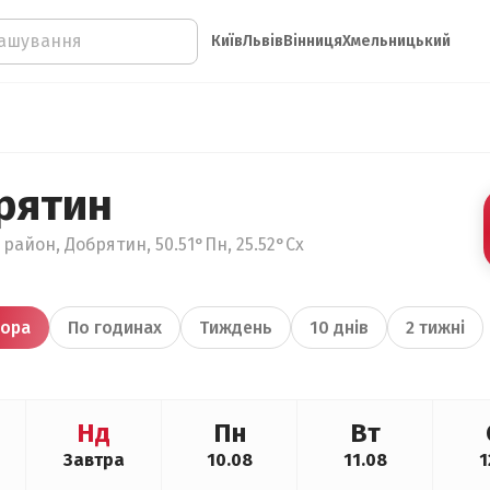
Київ
Львів
Вінниця
Хмельницький
рятин
район, Добрятин, 50.51°Пн, 25.52°Сх
ора
По годинах
Тиждень
10 днів
2 тижні
Нд
Пн
Вт
Завтра
10.08
11.08
1