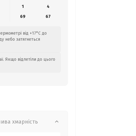
1
4
69
67
термометрі від +17°C до
іду небо затягнеться
аї. Якщо відлетіли до цього
лива хмарність