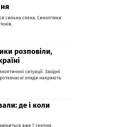
пня
ься сильна спека. Синоптики
іонів.
ики розповіли,
країні
оптичної ситуації. Західні
ороткочасні опади накриють
вали: де і коли
 зміниться вже 7 серпня.