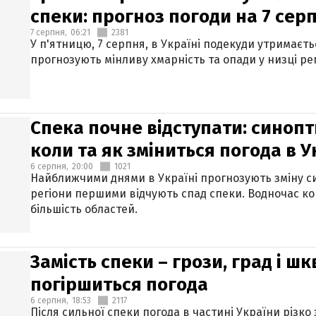
спеки: прогноз погоди на 7 сер
7 серпня,
06:21
2381
У п'ятницю, 7 серпня, в Україні подекуди утримаєт
прогнозують мінливу хмарність та опади у низці рег
Спека почне відступати: синопт
коли та як зміниться погода в У
6 серпня,
20:00
1021
Найближчими днями в Україні прогнозують зміну син
регіони першими відчують спад спеки. Водночас к
більшість областей.
Замість спеки – грози, град і шк
погіршиться погода
6 серпня,
18:53
2117
Після сильної спеки погода в частині України різко