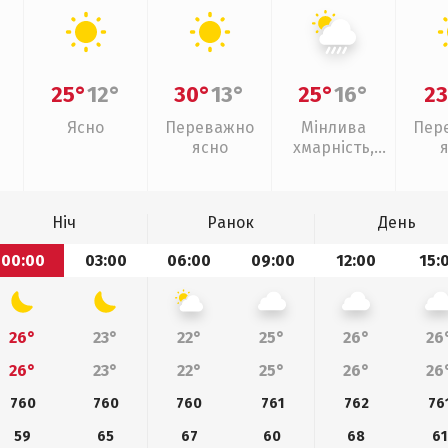
25°
12°
30°
13°
25°
16°
23
Ясно
Переважно
Мінлива
Пер
ясно
хмарність,
зливи
Ніч
Ранок
День
00:00
03:00
06:00
09:00
12:00
15:
26°
23°
22°
25°
26°
26
26°
23°
22°
25°
26°
26
760
760
760
761
762
76
59
65
67
60
68
61