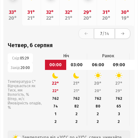
33°
31°
32°
32°
29°
31°
30°
20°
21°
22°
21°
20°
20°
19°
7
/14
Четвер, 6 серпня
Ніч
Ранок
Схід:
05:29
00:00
03:00
06:00
09:00
1
Захід:
20:00
Температура С°
22°
21°
20°
27°
Відчувається як
Тиск, мм
22°
21°
20°
29°
Вологість, %
762
762
762
762
Вітер, м/с
Ймовірність опадів,
74
82
80
65
%
1
2
2
3
2
2
2
2
Температура від +20°C до +33°C, спека, уникайте