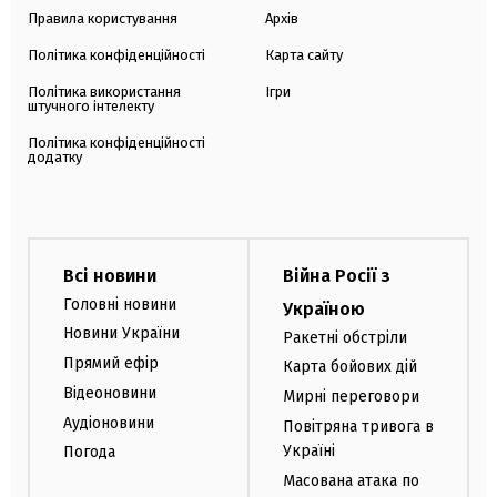
Правила користування
Архів
Політика конфіденційності
Карта сайту
Політика використання
Ігри
штучного інтелекту
Політика конфіденційності
додатку
Всі новини
Війна Росії з
Головні новини
Україною
Новини України
Ракетні обстріли
Прямий ефір
Карта бойових дій
Відеоновини
Мирні переговори
Аудіоновини
Повітряна тривога в
Україні
Погода
Масована атака по