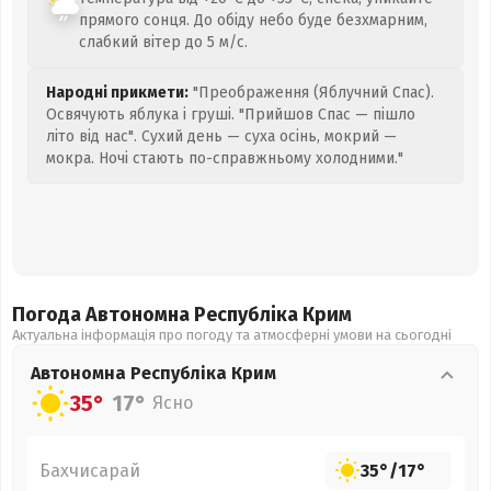
прямого сонця. До обіду небо буде безхмарним,
слабкий вітер до 5 м/с.
Народні прикмети:
"Преображення (Яблучний Спас).
Освячують яблука і груші. "Прийшов Спас — пішло
літо від нас". Сухий день — суха осінь, мокрий —
мокра. Ночі стають по-справжньому холодними."
Погода Автономна Республіка Крим
Актуальна інформація про погоду та атмосферні умови на сьогодні
Автономна Республіка Крим
35°
17°
Ясно
Бахчисарай
35°
/
17°