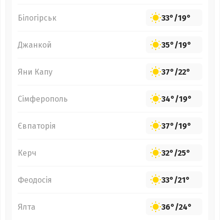
Білогірськ
33°
/
19°
Джанкой
35°
/
19°
Яни Капу
37°
/
22°
Сімферополь
34°
/
19°
Євпаторія
37°
/
19°
Керч
32°
/
25°
Феодосія
33°
/
21°
Ялта
36°
/
24°