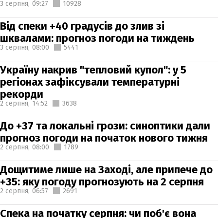
3 серпня,
09:27
10928
Від спеки +40 градусів до злив зі
шквалами: прогноз погоди на тиждень
3 серпня,
08:00
5441
Україну накрив "тепловий купол": у 5
регіонах зафіксували температурні
рекорди
2 серпня,
14:52
3638
До +37 та локальні грози: синоптики дали
прогноз погоди на початок нового тижня
2 серпня,
08:00
1789
Дощитиме лише на Заході, але припече до
+35: яку погоду прогнозують на 2 серпня
2 серпня,
06:57
2691
Спека на початку серпня: чи поб'є вона