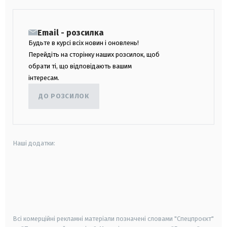
Email - розсилка
Будьте в курсі всіх новин і оновлень!
Перейдіть на сторінку наших розсилок, щоб
обрати ті, що відповідають вашим
інтересам.
ДО РОЗСИЛОК
Наші додатки:
android
apple
smart tv
samsung smart tv
Всі комерційні рекламні матеріали позначені словами "Спецпроєкт"