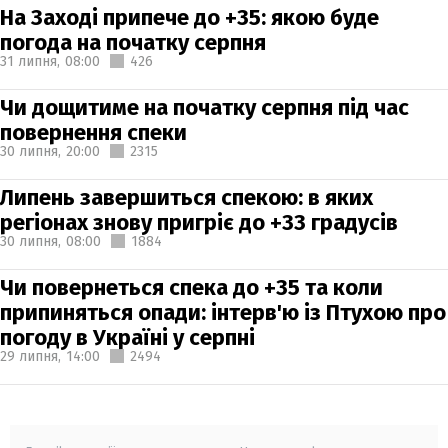
На Заході припече до +35: якою буде
погода на початку серпня
31 липня,
08:00
426
Чи дощитиме на початку серпня під час
повернення спеки
30 липня,
20:00
2315
Липень завершиться спекою: в яких
регіонах знову пригріє до +33 градусів
30 липня,
08:00
1884
Чи повернеться спека до +35 та коли
припиняться опади: інтерв'ю із Птухою про
погоду в Україні у серпні
29 липня,
14:00
2494