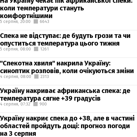
На Україну чекає пік африканської спеки:
коли температури стануть
комфортнішими
5 серпня,
20:00
6643
Спека не відступає: де будуть грози та чи
опуститься температура цього тижня
5 серпня,
08:00
1261
"Спекотна хвиля" накрила Україну:
синоптик розповів, коли очікуються зміни
4 серпня,
08:00
2313
Україну накриває африканська спека: де
температура сягне +39 градусів
4 серпня,
07:32
900
Україну накриє спека до +38, але в частині
областей пройдуть дощі: прогноз погоди
на 3 серпня