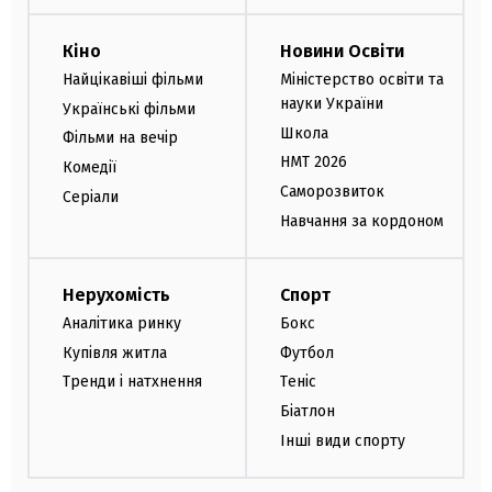
Кіно
Новини Освіти
Найцікавіші фільми
Міністерство освіти та
науки України
Українські фільми
Школа
Фільми на вечір
НМТ 2026
Комедії
Саморозвиток
Серіали
Навчання за кордоном
Нерухомість
Спорт
Аналітика ринку
Бокс
Купівля житла
Футбол
Тренди і натхнення
Теніс
Біатлон
Інші види спорту