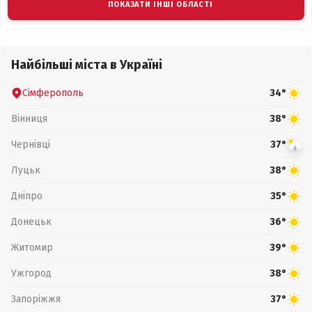
ПОКАЗАТИ ІНШІ ОБЛАСТІ
Найбільші міста в Україні
Сімферополь
34°
Вінниця
38°
Чернівці
37°
Луцьк
38°
Дніпро
35°
Донецьк
36°
Житомир
39°
Ужгород
38°
Запоріжжя
37°