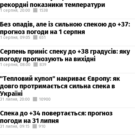
рекордні показники температури
1 серпня,
20:00
1538
Без опадів, але із сильною спекою до +37:
прогноз погоди на 1 серпня
1 серпня,
09:05
651
Серпень приніс спеку до +38 градусів: яку
погоду прогнозують на вихідні
1 серпня,
08:00
839
"Тепловий купол" накриває Європу: як
довго протримається сильна спека в
Україні
31 липня,
20:00
10900
Спека до +34 повертається: прогноз
погоди на 31 липня
31 липня,
09:15
910