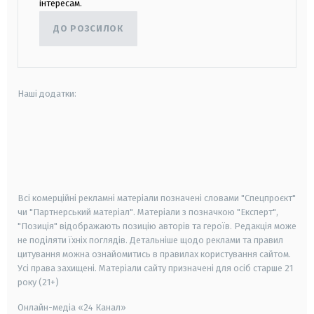
інтересам.
ДО РОЗСИЛОК
Наші додатки:
android
apple
smart tv
samsung smart tv
Всі комерційні рекламні матеріали позначені словами "Спецпроєкт"
чи "Партнерський матеріал". Матеріали з позначкою "Експерт",
"Позиція" відображають позицію авторів та героїв. Редакція може
не поділяти їхніх поглядів. Детальніше щодо реклами та правил
цитування можна ознайомитись в правилах користування сайтом.
Усі права захищені.
Матеріали сайту призначені для осіб старше
21
року (21+)
Онлайн-медіа «24 Канал»