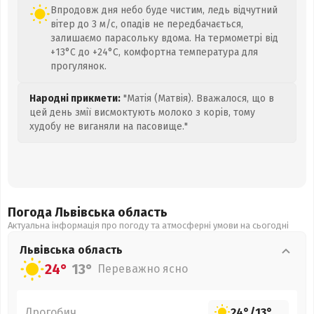
Впродовж дня небо буде чистим, ледь відчутний
вітер до 3 м/с, опадів не передбачається,
залишаємо парасольку вдома. На термометрі від
+13°C до +24°C, комфортна температура для
прогулянок.
Народні прикмети:
"Матія (Матвія). Вважалося, що в
цей день змії висмоктують молоко з корів, тому
худобу не виганяли на пасовище."
Погода Львівська
область
Актуальна інформація про погоду та атмосферні умови на сьогодні
Львівська
область
24°
13°
Переважно ясно
Дрогобич
24°
/
13°