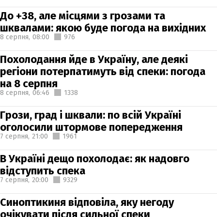
До +38, але місцями з грозами та
шквалами: якою буде погода на вихідних
8 серпня,
08:00
976
Похолодання йде в Україну, але деякі
регіони потерпатимуть від спеки: погода
на 8 серпня
8 серпня,
06:46
1338
Грози, град і шквали: по всій Україні
оголосили штормове попередження
7 серпня,
21:00
1961
В Україні дещо похолодає: як надовго
відступить спека
7 серпня,
20:00
9329
Синоптикиня відповіла, яку негоду
очікувати після сильної спеки