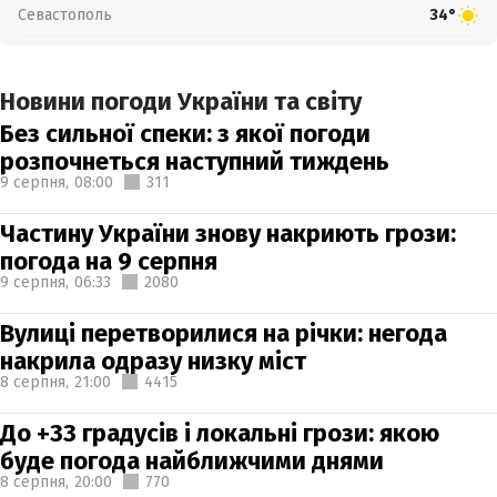
Севастополь
34°
Новини погоди України та світу
Без сильної спеки: з якої погоди
розпочнеться наступний тиждень
9 серпня,
08:00
311
Частину України знову накриють грози:
погода на 9 серпня
9 серпня,
06:33
2080
Вулиці перетворилися на річки: негода
накрила одразу низку міст
8 серпня,
21:00
4415
До +33 градусів і локальні грози: якою
буде погода найближчими днями
8 серпня,
20:00
770