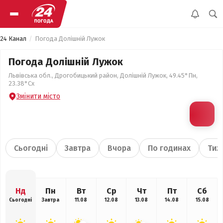
24 Канал
Погода Долішній Лужок
Погода Долішній Лужок
Львівська обл., Дрогобицький район, Долішній Лужок, 49.45°Пн,
23.38°Сх
Змінити місто
Сьогодні
Завтра
Вчора
По годинах
Тиж
Нд
Пн
Вт
Ср
Чт
Пт
Сб
Сьогодні
Завтра
11.08
12.08
13.08
14.08
15.08