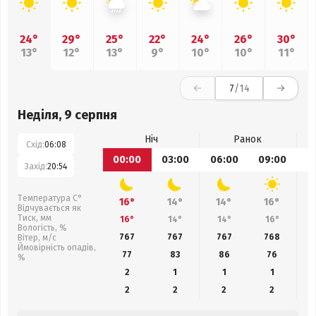
24°
29°
25°
22°
24°
26°
30°
13°
12°
13°
9°
10°
10°
11°
7
/14
Неділя, 9 серпня
Ніч
Ранок
Схід:
06:08
00:00
03:00
06:00
09:00
1
Захід:
20:54
Температура С°
16°
14°
14°
16°
Відчувається як
Тиск, мм
16°
14°
14°
16°
Вологість, %
767
767
767
768
Вітер, м/с
Ймовірність опадів,
77
83
86
76
%
2
1
1
1
2
2
2
2