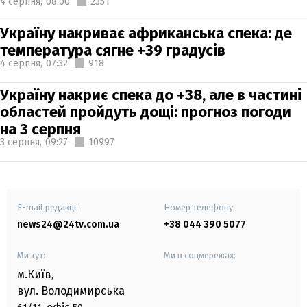
4 серпня,
08:00
2351
Україну накриває африканська спека: де
температура сягне +39 градусів
4 серпня,
07:32
918
Україну накриє спека до +38, але в частині
областей пройдуть дощі: прогноз погоди
на 3 серпня
3 серпня,
09:27
10997
E-mail редакції
Номер телефону:
news24@24tv.com.ua
+38 044 390 5077
Ми тут:
Ми в соцмережах:
м.Київ
,
вул. Володимирська