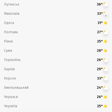
Луганськ
36°
Миколаїв
33°
Одеса
31°
Полтава
27°
Рівне
25°
Суми
28°
Тернопіль
26°
Харків
29°
Херсон
33°
Хмельницький
24°
Черкаси
26°
Чернігів
25°