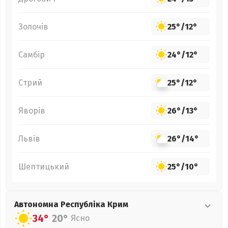
Золочів
25°
/
12°
Самбір
24°
/
12°
Стрий
25°
/
12°
Яворів
26°
/
13°
Львів
26°
/
14°
Шептицький
25°
/
10°
Автономна Республіка Крим
34°
20°
Ясно