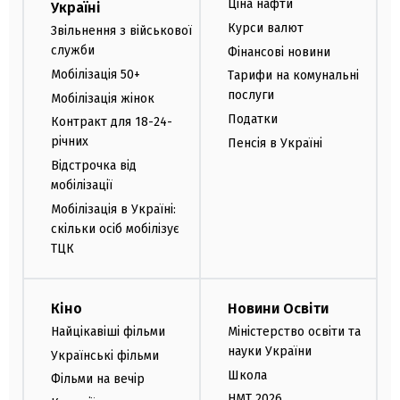
Ціна нафти
Україні
Курси валют
Звільнення з військової
служби
Фінансові новини
Мобілізація 50+
Тарифи на комунальні
послуги
Мобілізація жінок
Податки
Контракт для 18-24-
річних
Пенсія в Україні
Відстрочка від
мобілізації
Мобілізація в Україні:
скільки осіб мобілізує
ТЦК
Кіно
Новини Освіти
Найцікавіші фільми
Міністерство освіти та
науки України
Українські фільми
Школа
Фільми на вечір
НМТ 2026