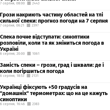
7 серпня,
08:00
2443
Грози накриють частину областей на тлі
сильної спеки: прогноз погоди на 7 серпня
7 серпня,
06:21
2397
Спека почне відступати: синоптики
розповіли, коли та як зміниться погода в
Україні
6 серпня,
20:00
1061
Замість спеки – грози, град і шквали: де і
коли погіршиться погода
6 серпня,
18:53
2131
Українці фіксують +50 градусів на
"домашніх" термометрах: що на це кажуть
синоптики
6 серпня,
16:46
2383