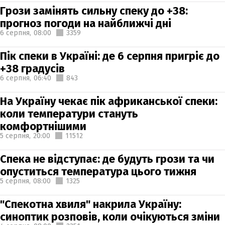
Грози замінять сильну спеку до +38:
прогноз погоди на найближчі дні
6 серпня,
08:00
3359
Пік спеки в Україні: де 6 серпня пригріє до
+38 градусів
6 серпня,
06:40
843
На Україну чекає пік африканської спеки:
коли температури стануть
комфортнішими
5 серпня,
20:00
11512
Спека не відступає: де будуть грози та чи
опуститься температура цього тижня
5 серпня,
08:00
1325
"Спекотна хвиля" накрила Україну:
синоптик розповів, коли очікуються зміни