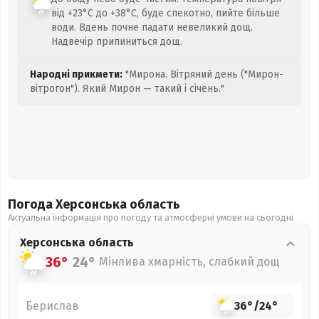
від +23°C до +38°C, буде спекотно, пийте більше
води. Вдень почне падати невеликий дощ.
Надвечір припиниться дощ.
Народні прикмети:
"Мирона. Вітряний день ("Мирон-
вітрогон"). Який Мирон — такий і січень."
Погода Херсонська
область
Актуальна інформація про погоду та атмосферні умови на сьогодні
Херсонська
область
36°
24°
Мінлива хмарність, слабкий дощ
Берислав
36°
/
24°