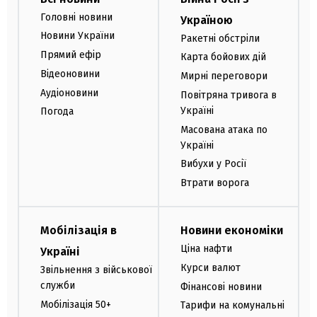
Головні новини
Україною
Новини України
Ракетні обстріли
Прямий ефір
Карта бойових дій
Відеоновини
Мирні переговори
Аудіоновини
Повітряна тривога в
Україні
Погода
Масована атака по
Україні
Вибухи у Росії
Втрати ворога
Мобілізація в
Новини економіки
Ціна нафти
Україні
Курси валют
Звільнення з військової
служби
Фінансові новини
Мобілізація 50+
Тарифи на комунальні