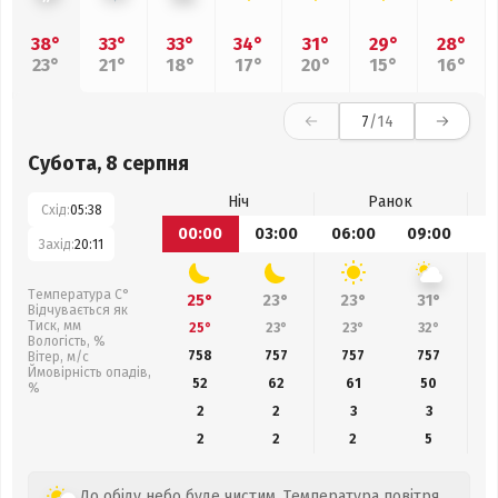
38°
33°
33°
34°
31°
29°
28°
23°
21°
18°
17°
20°
15°
16°
7
/14
Субота, 8 серпня
Ніч
Ранок
Схід:
05:38
00:00
03:00
06:00
09:00
1
Захід:
20:11
Температура С°
25°
23°
23°
31°
Відчувається як
Тиск, мм
25°
23°
23°
32°
Вологість, %
758
757
757
757
Вітер, м/с
Ймовірність опадів,
52
62
61
50
%
2
2
3
3
2
2
2
5
До обіду небо буде чистим. Температура повітря