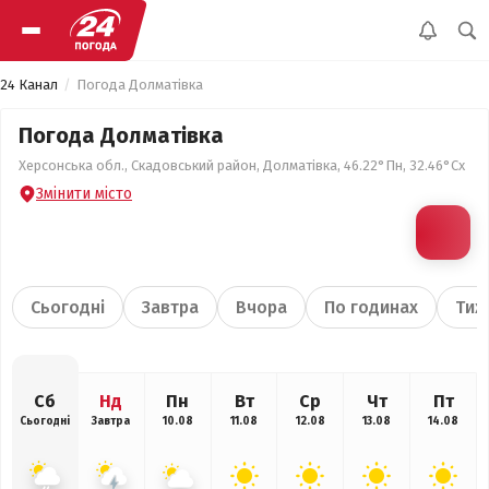
24 Канал
Погода Долматівка
Погода Долматівка
Херсонська обл., Скадовський район, Долматівка, 46.22°Пн, 32.46°Сх
Змінити місто
Сьогодні
Завтра
Вчора
По годинах
Тиж
Сб
Нд
Пн
Вт
Ср
Чт
Пт
Сьогодні
Завтра
10.08
11.08
12.08
13.08
14.08