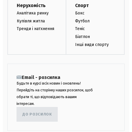
Нерухомість
Спорт
Аналітика ринку
Бокс
Купівля житла
Футбол
Тренди і натхнення
Теніс
Біатлон
Інші види спорту
Email - розсилка
Будьте в курсі всіх новин і оновлень!
Перейдіть на сторінку наших розсилок, щоб
обрати ті, що відповідають вашим
інтересам.
ДО РОЗСИЛОК