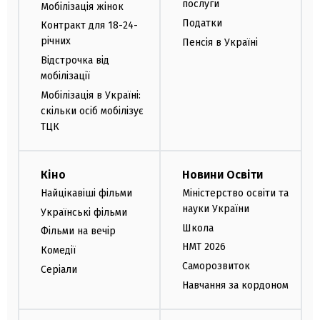
послуги
Мобілізація жінок
Податки
Контракт для 18-24-
річних
Пенсія в Україні
Відстрочка від
мобілізації
Мобілізація в Україні:
скільки осіб мобілізує
ТЦК
Кіно
Новини Освіти
Найцікавіші фільми
Міністерство освіти та
науки України
Українські фільми
Школа
Фільми на вечір
НМТ 2026
Комедії
Саморозвиток
Серіали
Навчання за кордоном