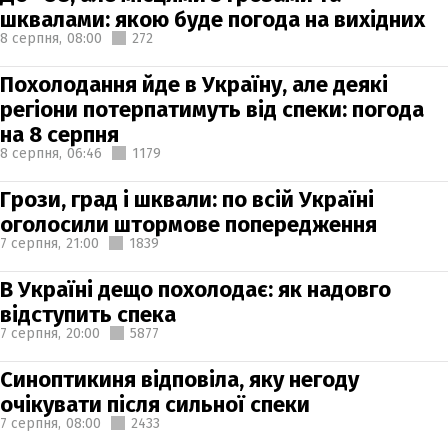
шквалами: якою буде погода на вихідних
8 серпня,
08:00
272
Похолодання йде в Україну, але деякі
регіони потерпатимуть від спеки: погода
на 8 серпня
8 серпня,
06:46
1179
Грози, град і шквали: по всій Україні
оголосили штормове попередження
7 серпня,
21:00
1839
В Україні дещо похолодає: як надовго
відступить спека
7 серпня,
20:00
5877
Синоптикиня відповіла, яку негоду
очікувати після сильної спеки
7 серпня,
08:00
2433