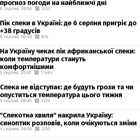
прогноз погоди на найближчі дні
6 серпня,
08:00
3353
Пік спеки в Україні: де 6 серпня пригріє до
+38 градусів
6 серпня,
06:40
834
На Україну чекає пік африканської спеки:
коли температури стануть
комфортнішими
5 серпня,
20:00
11484
Спека не відступає: де будуть грози та чи
опуститься температура цього тижня
5 серпня,
08:00
1320
"Спекотна хвиля" накрила Україну:
синоптик розповів, коли очікуються зміни
4 серпня,
08:00
2350