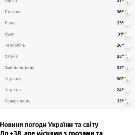
Одеса
37°
Полтава
36°
Рівне
25°
Суми
31°
Тернопіль
26°
Харків
35°
Хмельницький
25°
Черкаси
30°
Чернігів
24°
Севастополь
35°
Новини погоди України та світу
До +38, але місцями з грозами та