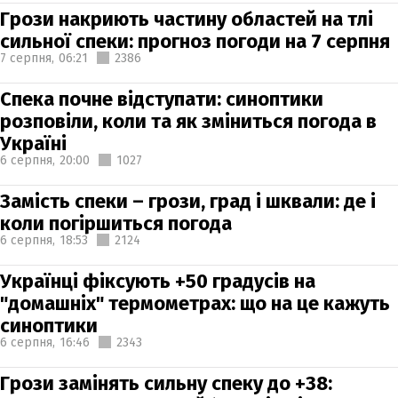
Грози накриють частину областей на тлі
сильної спеки: прогноз погоди на 7 серпня
7 серпня,
06:21
2386
Спека почне відступати: синоптики
розповіли, коли та як зміниться погода в
Україні
6 серпня,
20:00
1027
Замість спеки – грози, град і шквали: де і
коли погіршиться погода
6 серпня,
18:53
2124
Українці фіксують +50 градусів на
"домашніх" термометрах: що на це кажуть
синоптики
6 серпня,
16:46
2343
Грози замінять сильну спеку до +38: