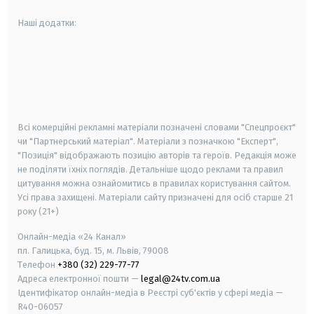
Наші додатки:
android
apple
smart tv
samsung smart tv
Всі комерційні рекламні матеріали позначені словами "Спецпроєкт"
чи "Партнерський матеріал". Матеріали з позначкою "Експерт",
"Позиція" відображають позицію авторів та героїв. Редакція може
не поділяти їхніх поглядів. Детальніше щодо реклами та правил
цитування можна ознайомитись в правилах користування сайтом.
Усі права захищені.
Матеріали сайту призначені для осіб старше
21
року (21+)
Онлайн-медіа «24 Канал»
пл. Галицька, буд. 15, м. Львів, 79008
Телефон
+380 (32) 229-77-77
Адреса електронної пошти —
legal@24tv.com.ua
Ідентифікатор онлайн-медіа в Реєстрі суб'єктів у сфері медіа —
R40-06057