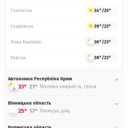
Генічеськ
34°
/
25°
Скадовськ
39°
/
23°
Нова Каховка
36°
/
23°
Херсон
38°
/
23°
Автономна Республіка Крим
33°
21°
Мінлива хмарність, грози
Вінницька
область
25°
17°
Похмуро, дощ
Волинська
область