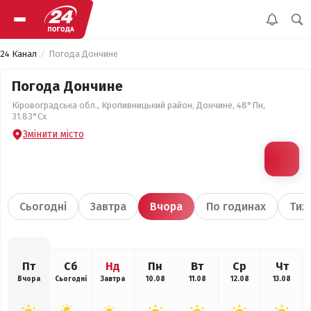
24 Канал
Погода Дончине
Погода Дончине
Кіровоградська обл., Кропивницький район, Дончине, 48°Пн,
31.83°Сх
Змінити місто
Сьогодні
Завтра
Вчора
По годинах
Тиж
Пт
Сб
Нд
Пн
Вт
Ср
Чт
Вчора
Сьогодні
Завтра
10.08
11.08
12.08
13.08