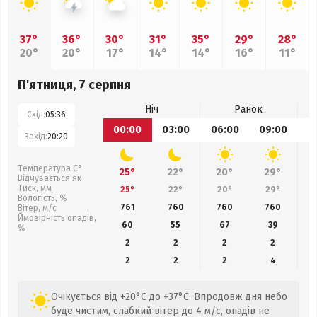
37°
36°
30°
31°
35°
29°
28°
20°
20°
17°
14°
14°
16°
11°
П'ятниця, 7 серпня
Ніч
Ранок
Схід:
05:36
00:00
03:00
06:00
09:00
1
Захід:
20:20
Температура С°
25°
22°
20°
29°
Відчувається як
Тиск, мм
25°
22°
20°
29°
Вологість, %
761
760
760
760
Вітер, м/с
Ймовірність опадів,
60
55
67
39
%
2
2
2
2
2
2
2
4
Очікується від +20°C до +37°C. Впродовж дня небо
буде чистим, слабкий вітер до 4 м/с, опадів не