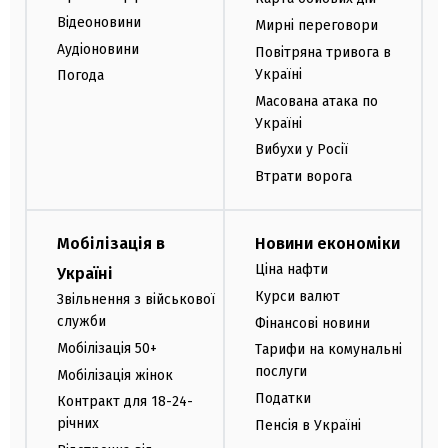
Відеоновини
Мирні переговори
Аудіоновини
Повітряна тривога в
Україні
Погода
Масована атака по
Україні
Вибухи у Росії
Втрати ворога
Мобілізація в
Новини економіки
Ціна нафти
Україні
Курси валют
Звільнення з військової
служби
Фінансові новини
Мобілізація 50+
Тарифи на комунальні
послуги
Мобілізація жінок
Податки
Контракт для 18-24-
річних
Пенсія в Україні