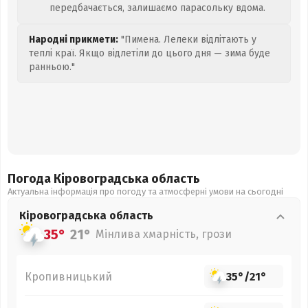
передбачається, залишаємо парасольку вдома.
Народні прикмети:
"Пимена. Лелеки відлітають у
теплі краї. Якщо відлетіли до цього дня — зима буде
ранньою."
Погода Кіровоградська
область
Актуальна інформація про погоду та атмосферні умови на сьогодні
Кіровоградська
область
35°
21°
Мінлива хмарність, грози
Кропивницький
35°
/
21°