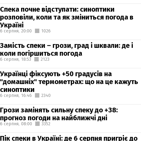
Спека почне відступати: синоптики
розповіли, коли та як зміниться погода в
Україні
6 серпня,
20:00
1026
Замість спеки – грози, град і шквали: де і
коли погіршиться погода
6 серпня,
18:53
2123
Українці фіксують +50 градусів на
"домашніх" термометрах: що на це кажуть
синоптики
6 серпня,
16:46
2340
Грози замінять сильну спеку до +38:
прогноз погоди на найближчі дні
6 серпня,
08:00
3352
Пік спеки в Україні: де 6 серпня пригріє до