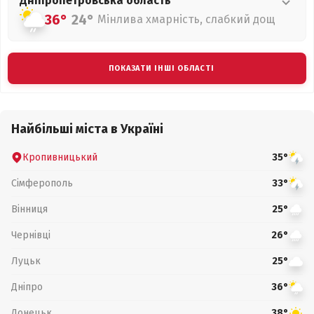
Дніпропетровська
область
36°
24°
Мінлива хмарність, слабкий дощ
ПОКАЗАТИ ІНШІ ОБЛАСТІ
Найбільші міста в Україні
Кропивницький
35°
Сімферополь
33°
Вінниця
25°
Чернівці
26°
Луцьк
25°
Дніпро
36°
Донецьк
38°