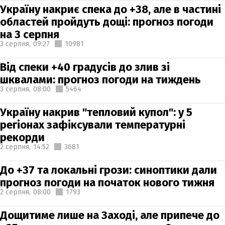
Україну накриє спека до +38, але в частині
областей пройдуть дощі: прогноз погоди
на 3 серпня
3 серпня,
09:27
10981
Від спеки +40 градусів до злив зі
шквалами: прогноз погоди на тиждень
3 серпня,
08:00
5464
Україну накрив "тепловий купол": у 5
регіонах зафіксували температурні
рекорди
2 серпня,
14:52
3681
До +37 та локальні грози: синоптики дали
прогноз погоди на початок нового тижня
2 серпня,
08:00
1793
Дощитиме лише на Заході, але припече до