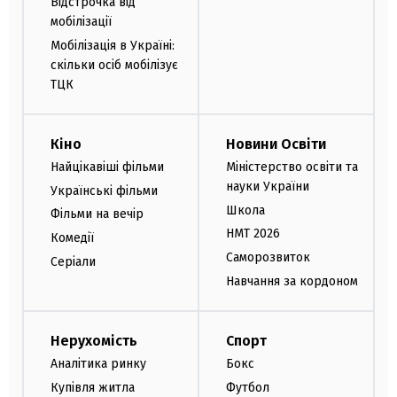
Відстрочка від
мобілізації
Мобілізація в Україні:
скільки осіб мобілізує
ТЦК
Кіно
Новини Освіти
Найцікавіші фільми
Міністерство освіти та
науки України
Українські фільми
Школа
Фільми на вечір
НМТ 2026
Комедії
Саморозвиток
Серіали
Навчання за кордоном
Нерухомість
Спорт
Аналітика ринку
Бокс
Купівля житла
Футбол