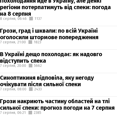
Похолодання йде в Україну, але деякі
регіони потерпатимуть від спеки: погода
на 8 серпня
8 серпня,
06:46
1137
Грози, град і шквали: по всій Україні
оголосили штормове попередження
7 серпня,
21:00
1823
В Україні дещо похолодає: як надовго
відступить спека
7 серпня,
20:00
5662
Синоптикиня відповіла, яку негоду
очікувати після сильної спеки
7 серпня,
08:00
2433
Грози накриють частину областей на тлі
сильної спеки: прогноз погоди на 7 серпня
7 серпня,
06:21
2385