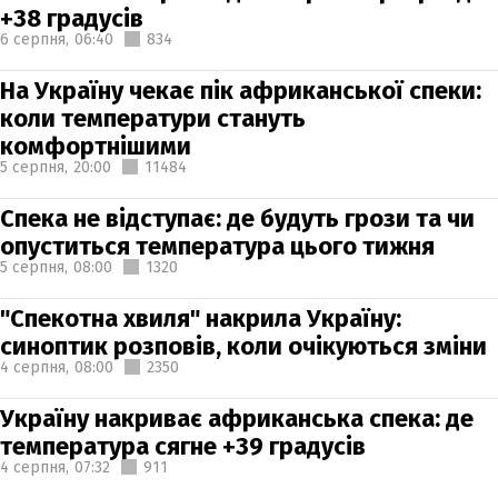
+38 градусів
6 серпня,
06:40
834
На Україну чекає пік африканської спеки:
коли температури стануть
комфортнішими
5 серпня,
20:00
11484
Спека не відступає: де будуть грози та чи
опуститься температура цього тижня
5 серпня,
08:00
1320
"Спекотна хвиля" накрила Україну:
синоптик розповів, коли очікуються зміни
4 серпня,
08:00
2350
Україну накриває африканська спека: де
температура сягне +39 градусів
4 серпня,
07:32
911