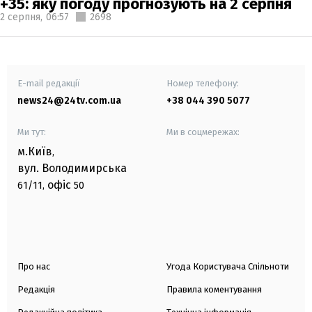
+35: яку погоду прогнозують на 2 серпня
2 серпня,
06:57
2698
E-mail редакції
Номер телефону:
news24@24tv.com.ua
+38 044 390 5077
Ми тут:
Ми в соцмережах:
м.Київ
,
вул. Володимирська
офіс
61/11,
50
Про нас
Угода Користувача Спільноти
Редакція
Правила коментування