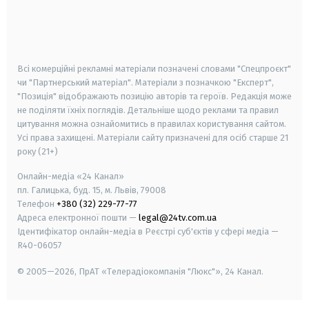
android
apple
smart tv
samsung smart tv
Всі комерційні рекламні матеріали позначені словами "Спецпроєкт"
чи "Партнерський матеріал". Матеріали з позначкою "Експерт",
"Позиція" відображають позицію авторів та героїв. Редакція може
не поділяти їхніх поглядів. Детальніше щодо реклами та правил
цитування можна ознайомитись в правилах користування сайтом.
Усі права захищені.
Матеріали сайту призначені для осіб старше
21
року (21+)
Онлайн-медіа «24 Канал»
пл. Галицька, буд. 15, м. Львів, 79008
Телефон
+380 (32) 229-77-77
Адреса електронної пошти —
legal@24tv.com.ua
Ідентифікатор онлайн-медіа в Реєстрі суб'єктів у сфері медіа —
R40-06057
© 2005—2026,
ПрАТ «Телерадіокомпанія "Люкс"», 24 Канал.