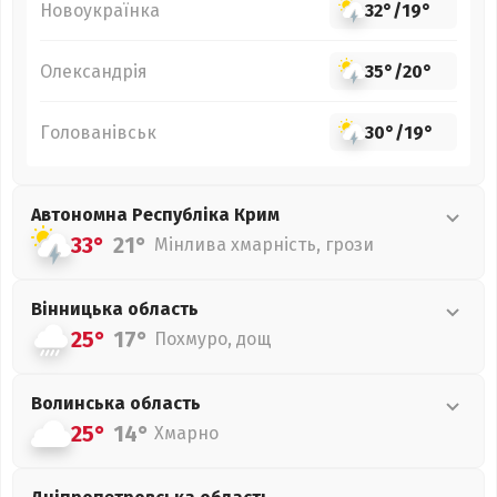
Новоукраїнка
32°
/
19°
Олександрія
35°
/
20°
Голованівськ
30°
/
19°
Автономна Республіка Крим
33°
21°
Мінлива хмарність, грози
Вінницька
область
25°
17°
Похмуро, дощ
Волинська
область
25°
14°
Хмарно