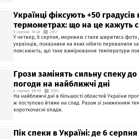
Українці фіксують +50 градусів
термометрах: що на це кажуть 
6 серпня,
16:46
2057
У четвер, 6 серпня, мережею стали ширитись фото
українців, показники на яких нібито перевалили за
пояснюють, що таке вимірювання температури пов
Грози замінять сильну спеку до 
погоди на найближчі дні
6 серпня,
08:00
3290
На найближчі дні в більшості областей України про
ж поступово йтиме на спад. Разом зі зниженням те
короткочасні опади.
Пік спеки в Україні: де 6 серпня