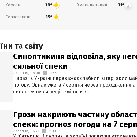
Херсон
Хмельницький
38°
31°
Севастополь
35°
ни та світу
Синоптикиня відповіла, яку нег
сильної спеки
7 серпня,
08:00
1166
Наразі в Україні переважає слабкий вітер, який м
погоду. Однак уже із 7 серпня через проходження 
синоптична ситуація зміниться.
Грози накриють частину областе
спеки: прогноз погоди на 7 сер
7 серпня,
06:21
2188
У п'ятницю, 7 серпня, в Україні подекуди утримаєт