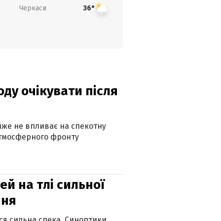
Черкаси
36°
оду очікувати після
айже не впливає на спекотну
атмосферного фронту
й на тлі сильної
пня
ься сильна спека. Синоптики