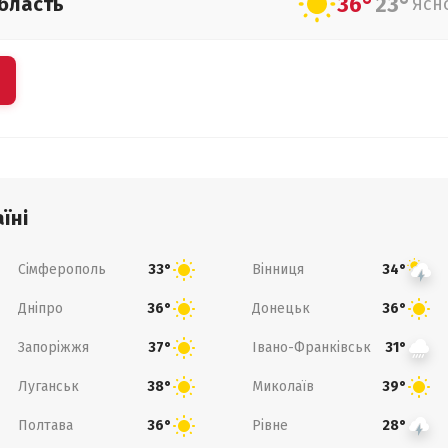
36°
23°
бласть
Ясн
їні
Сімферополь
Вінниця
33°
34°
Дніпро
Донецьк
36°
36°
Запоріжжя
Івано-Франківськ
37°
31°
Луганськ
Миколаїв
38°
39°
Полтава
Рівне
36°
28°