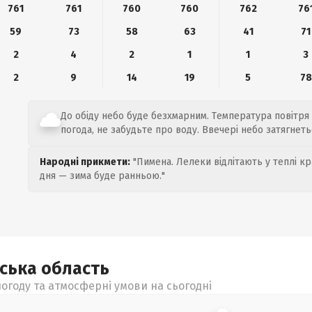
761
761
760
760
762
76
59
73
58
63
41
71
2
4
2
1
1
3
2
9
14
19
5
78
До обіду небо буде безхмарним. Температура повітря в
погода, не забудьте про воду. Ввечері небо затягнеть
Народні прикмети:
"Пимена. Лелеки відлітають у теплі кр
дня — зима буде ранньою."
ьська
область
огоду та атмосферні умови на сьогодні