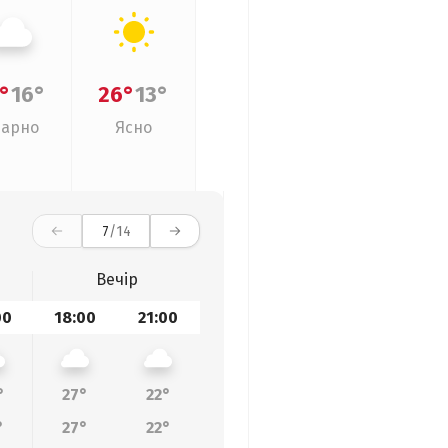
°
16°
26°
13°
арно
Ясно
7
/14
Вечір
00
18:00
21:00
°
27°
22°
°
27°
22°