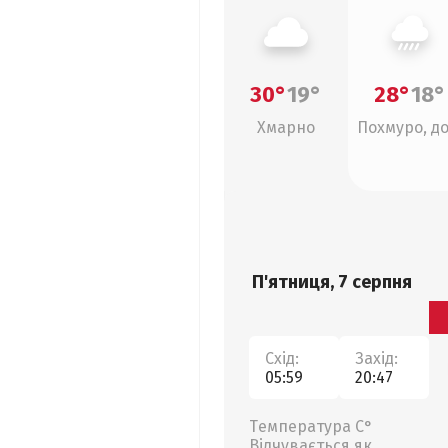
30°
19°
28°
18°
Хмарно
Похмуро, д
П'ятниця, 7 серпня
Схід:
Захід:
05:59
20:47
Температура С°
Відчувається як