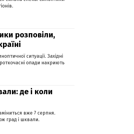
іонів.
ики розповіли,
країні
оптичної ситуації. Західні
ороткочасні опади накриють
вали: де і коли
 зміниться вже 7 серпня.
ж град і шквали.