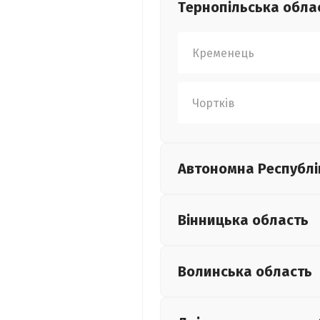
Тернопільська
обла
Кременець
Чортків
Автономна Республі
Вінницька
область
Волинська
область