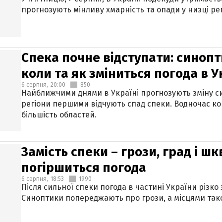
прогнозують мінливу хмарність та опади у низці рег
Спека почне відступати: синопт
коли та як зміниться погода в У
6 серпня,
20:00
850
Найближчими днями в Україні прогнозують зміну син
регіони першими відчують спад спеки. Водночас к
більшість областей.
Замість спеки – грози, град і шк
погіршиться погода
6 серпня,
18:53
1990
Після сильної спеки погода в частині України різко
Синоптики попереджають про грози, а місцями тако