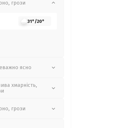
рно, грози
31°
/
20°
еважно ясно
лива хмарність,
зи
рно, грози