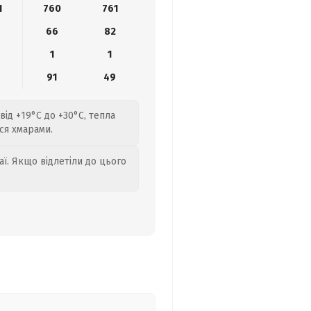
1
760
761
66
82
1
1
91
49
ід +19°C до +30°C, тепла
ся хмарами.
аї. Якщо відлетіли до цього