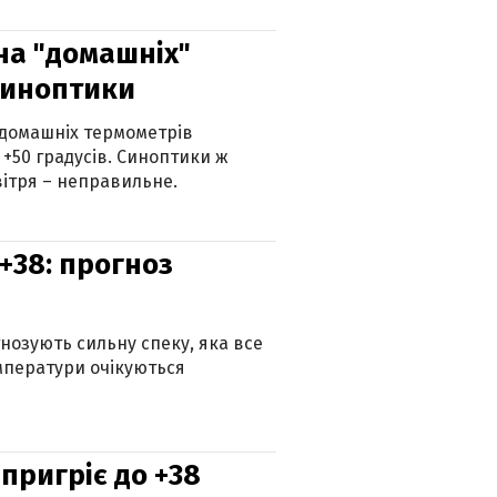
 на "домашніх"
синоптики
 домашніх термометрів
 +50 градусів. Синоптики ж
ітря – неправильне.
+38: прогноз
гнозують сильну спеку, яка все
мператури очікуються
 пригріє до +38