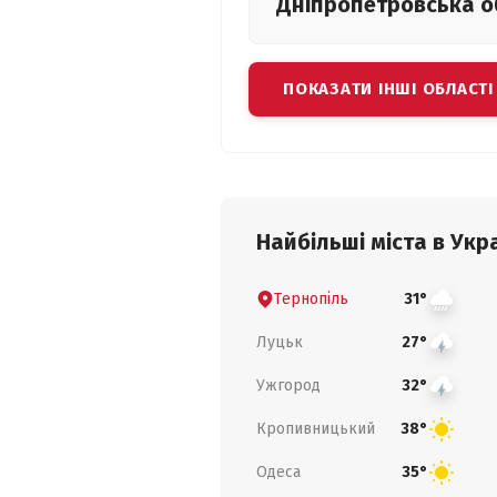
Дніпропетровська
о
ПОКАЗАТИ ІНШІ ОБЛАСТІ
Найбільші міста в Укра
Тернопіль
31°
Луцьк
27°
Ужгород
32°
Кропивницький
38°
Одеса
35°