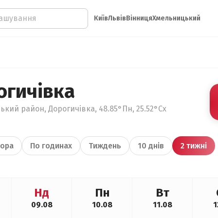
Київ
Львів
Вінниця
Хмельницький
огичівка
ький район, Дорогичівка, 48.85°Пн, 25.52°Сх
ора
По годинах
Тиждень
10 днів
2 тижні
Нд
Пн
Вт
09.08
10.08
11.08
1