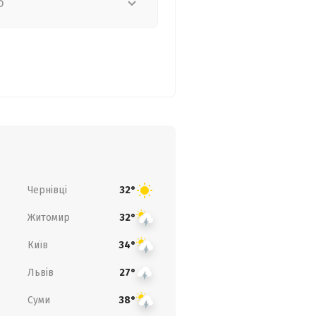
о
Чернівці
32°
Житомир
32°
Київ
34°
Львів
27°
Суми
38°