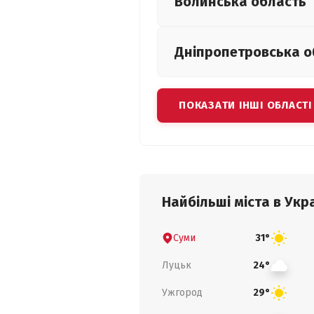
Волинська
область
Дніпропетровська
о
ПОКАЗАТИ ІНШІ ОБЛАСТІ
Найбільші міста в Укра
Суми
31°
Луцьк
24°
Ужгород
29°