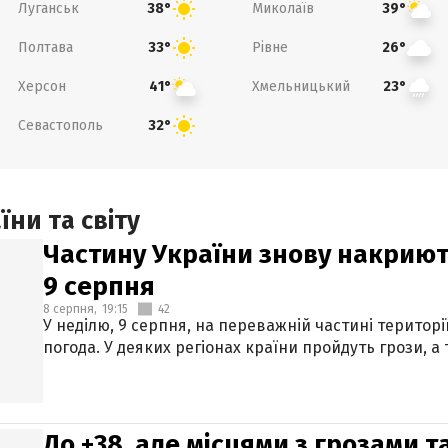
Луганськ
Миколаїв
38°
39°
Полтава
Рівне
33°
26°
Херсон
Хмельницький
41°
23°
Севастополь
32°
ни та світу
Частину України знову накриют
9 серпня
8 серпня,
19:15
42
У неділю, 9 серпня, на переважній частині території
погода. У деяких регіонах країни пройдуть грози, а
До +38, але місцями з грозами 