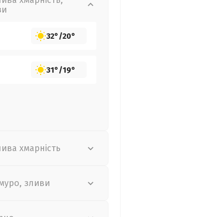
лива хмарність,
зи
32°
/
20°
31°
/
19°
лива хмарність
муро, зливи