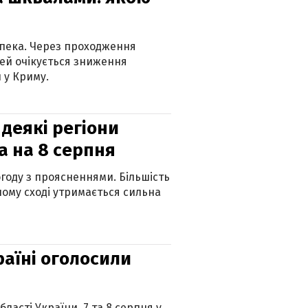
спека. Через проходження
ей очікується зниження
 у Криму.
 деякі регіони
а на 8 серпня
огоду з проясненнями. Більшість
ному сході утримається сильна
країні оголосили
ласті України. 7 та 8 серпня у