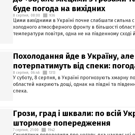
буде погода на вихідних
8 серпня,
08:00
936
Цими вихідними в Україні почне слабшати сильна 
холодного атмосферного фронту в більшості област
температури повітря, одна не на південному сході й
Похолодання йде в Україну, але
потерпатимуть від спеки: погод
8 серпня,
06:46
1313
У суботу, 8 серпня, в Україні прогнозують хмарну п
областей накриють дощі, однак на півдні та півден
спека.
Грози, град і шквали: по всій У
штормове попередження
7 серпня,
21:00
1942
Синоптики попередили про негоду, яка накриє усі об