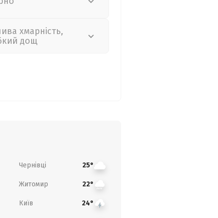
рно
лива хмарність,
бкий дощ
Чернівці
25°
Житомир
22°
Київ
24°