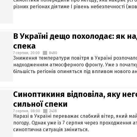
різних регіонах діятиме І рівень небезпечності (жов
В Україні дещо похолодає: як н
спека
7 серпня,
20:00
8480
Зниження температури повітря в Україні розпочалос
надходженням атмосферного фронту. Уже з початку
більшість регіонів опиняться під впливом нового а
Синоптикиня відповіла, яку нег
сильної спеки
7 серпня,
08:00
2438
Наразі в Україні переважає слабкий вітер, який м
погоду. Однак уже із 7 серпня через проходження 
синоптична ситуація зміниться.