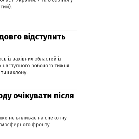
тий).
адовго відступить
ь із західних областей із
 наступного робочого тижня
нтициклону.
оду очікувати після
айже не впливає на спекотну
атмосферного фронту