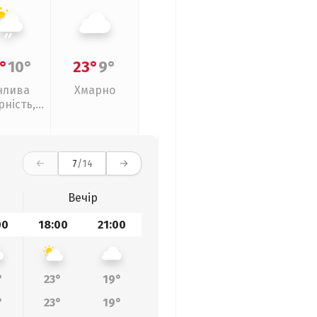
°
10°
23°
9°
нлива
Хмарно
рність,
кий дощ
7
/14
Вечір
00
18:00
21:00
°
23°
19°
°
23°
19°