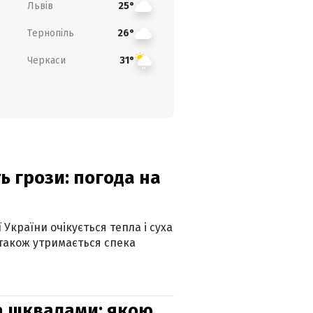
Львів
25°
Тернопіль
26°
Черкаси
31°
ь грози: погода на
 України очікується тепла і суха
 також утримається спека
та шквалами: якою