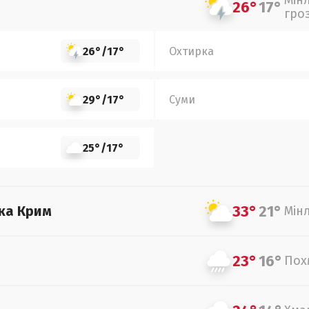
Мін
26°
17°
гро
26°
/
17°
Охтирка
29°
/
17°
Суми
25°
/
17°
33°
21°
ка Крим
Мін
23°
16°
Пох