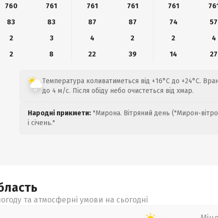
760
761
761
761
761
76
83
83
87
87
74
57
2
3
4
2
2
4
2
8
22
39
14
27
Температура коливатиметься від +16°C до +24°C. Вран
до 4 м/с. Після обіду небо очистеться від хмар.
Народні прикмети:
"Мирона. Вітряний день ("Мирон-вітро
і січень."
бласть
огоду та атмосферні умови на сьогодні