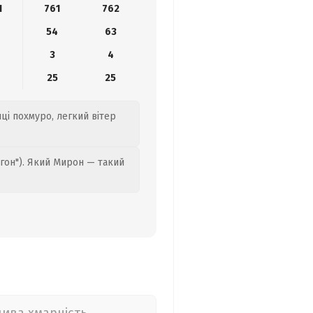
1
761
762
54
63
3
4
25
25
ці похмуро, легкий вітер
гон"). Який Мирон — такий