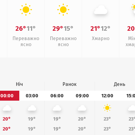
26°
11°
29°
15°
21°
12°
20
Переважно
Переважно
Хмарно
Мі
ясно
ясно
хма
слаб
Ніч
Ранок
День
00:00
03:00
06:00
09:00
12:00
15:
20°
19°
19°
20°
23°
23
20°
19°
19°
20°
23°
23