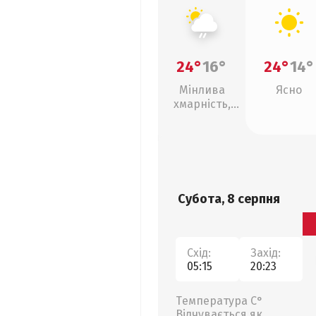
24°
16°
24°
14°
Мінлива
Ясно
хмарність,
слабкий дощ
Субота, 8 серпня
Схід:
Захід:
05:15
20:23
Температура С°
Відчувається як