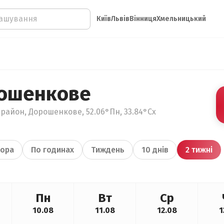
Київ
Львів
Вінниця
Хмельницький
рошенкове
район, Дорошенкове, 52.06°Пн, 33.84°Сх
ора
По годинах
Тиждень
10 днів
2 тижні
Пн
Вт
Ср
10.08
11.08
12.08
1