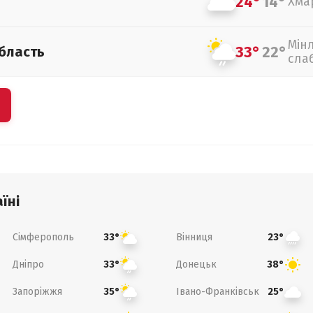
24°
14°
Хма
Мін
33°
22°
бласть
сла
їні
Сімферополь
Вінниця
33°
23°
Дніпро
Донецьк
33°
38°
Запоріжжя
Івано-Франківськ
35°
25°