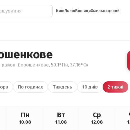
Київ
Львів
Вінниця
Хмельницький
рошенкове
 район, Дорошенкове, 50.1°Пн, 37.16°Сх
ора
По годинах
Тиждень
10 днів
2 тижні
Пн
Вт
Ср
10.08
11.08
12.08
1