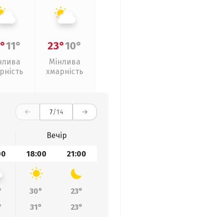
°
11°
23°
10°
нлива
Мінлива
рність
хмарність
7
/14
Вечір
00
18:00
21:00
°
30°
23°
°
31°
23°