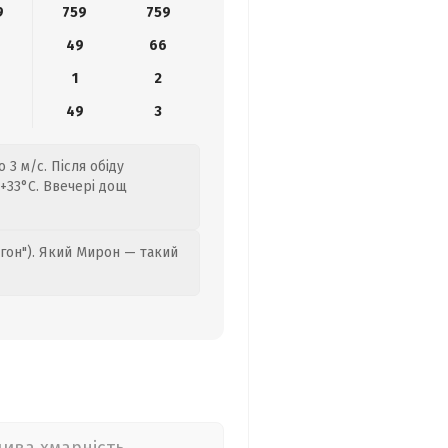
9
759
759
49
66
1
2
0
49
3
 3 м/с. Після обіду
+33°C. Ввечері дощ
гон"). Який Мирон — такий