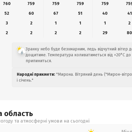
760
759
759
759
759
75
52
60
67
51
40
41
3
2
1
1
1
2
2
2
2
2
29
8
Зранку небо буде безхмарним, ледь відчутний вітер до
дощитиме. Температура коливатиметься від +20°C до 
припиниться.
Народні прикмети:
"Мирона. Вітряний день ("Мирон-вітро
і січень."
ка
область
огоду та атмосферні умови на сьогодні