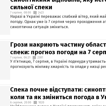
сильної спеки
7 серпня,
08:00
2423
Наразі в Україні переважає слабкий вітер, який м
погоду. Однак уже із 7 серпня через проходження 
синоптична ситуація зміниться.
Грози накриють частину областе
спеки: прогноз погоди на 7 сер
7 серпня,
06:21
2381
У п'ятницю, 7 серпня, в Україні подекуди утримаєт
прогнозують мінливу хмарність та опади у низці рег
Спека почне відступати: синопт
коли та як зміниться погода в У
6 серпня,
20:00
1020