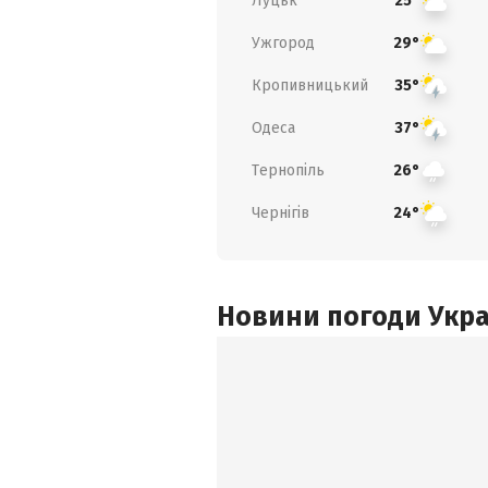
Луцьк
25°
Ужгород
29°
Кропивницький
35°
Одеса
37°
Тернопіль
26°
Чернігів
24°
Новини погоди Украї