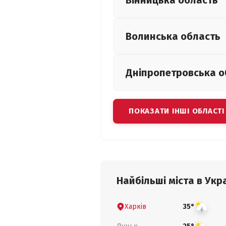
Вінницька
область
Волинська
область
Дніпропетровська
о
ПОКАЗАТИ ІНШІ ОБЛАСТІ
Найбільші міста в Укра
Харків
35°