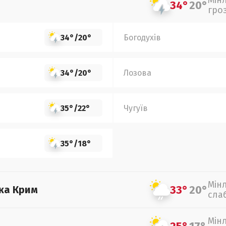
Мін
34°
20°
гро
34°
/
20°
Богодухів
34°
/
20°
Лозова
35°
/
22°
Чугуїв
35°
/
18°
Мін
33°
20°
ка Крим
сла
Мін