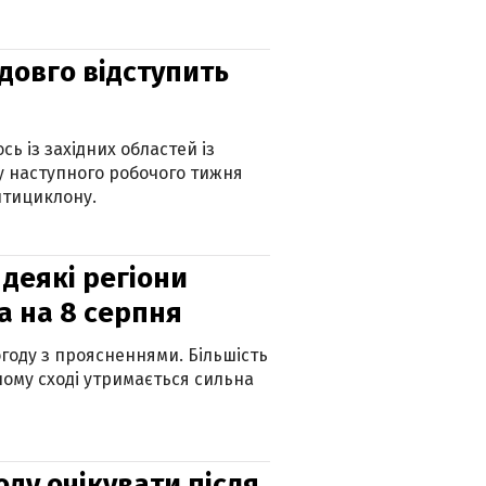
адовго відступить
ь із західних областей із
 наступного робочого тижня
нтициклону.
 деякі регіони
а на 8 серпня
огоду з проясненнями. Більшість
ному сході утримається сильна
оду очікувати після