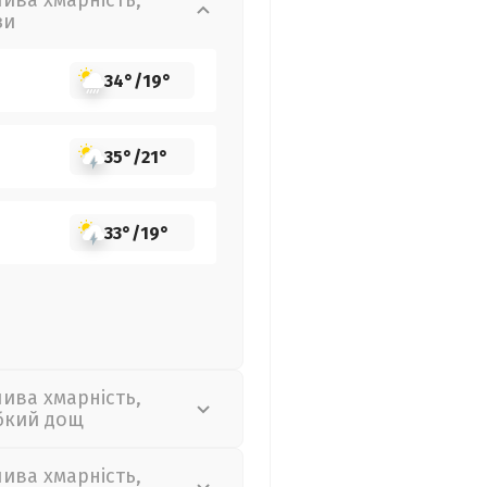
лива хмарність,
зи
34°
/
19°
35°
/
21°
33°
/
19°
лива хмарність,
бкий дощ
лива хмарність,