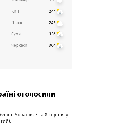
Житомир
25°
Київ
24°
Львів
24°
Суми
33°
Черкаси
30°
країні оголосили
ласті України. 7 та 8 серпня у
тий).