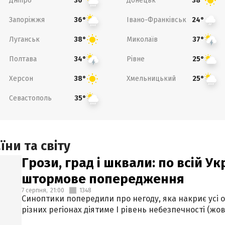
Дніпро
Донецьк
36°
38°
Запоріжжя
Івано-Франківськ
36°
24°
Луганськ
Миколаїв
38°
37°
Полтава
Рівне
34°
25°
Херсон
Хмельницький
38°
25°
Севастополь
35°
ни та світу
Грози, град і шквали: по всій У
штормове попередження
7 серпня,
21:00
1348
Синоптики попередили про негоду, яка накриє усі об
різних регіонах діятиме І рівень небезпечності (жов