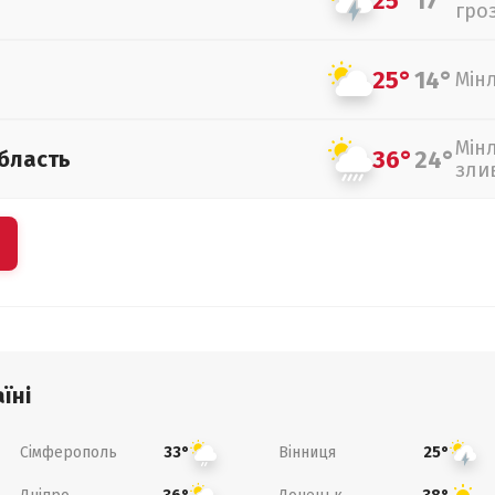
25°
17°
гро
25°
14°
Мін
Мін
36°
24°
бласть
зли
їні
Сімферополь
Вінниця
33°
25°