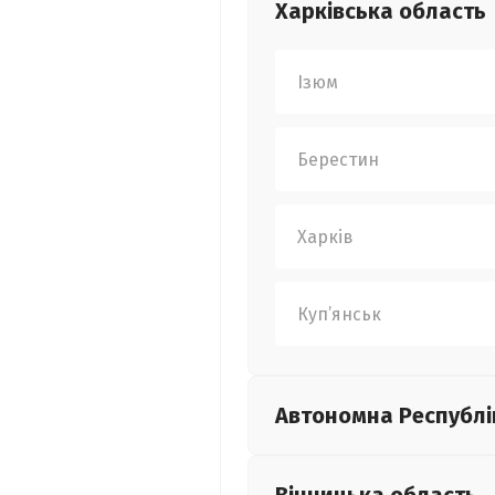
Харківська
область
Ізюм
Берестин
Харків
Куп’янськ
Автономна Республі