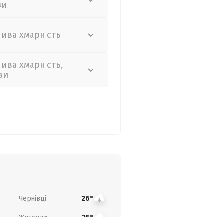
зи
лива хмарність
лива хмарність,
ви
Чернівці
26°