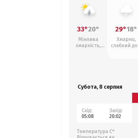
33°
20°
29°
18°
Мінлива
Хмарно,
хмарність,
слабкий д
грози
Субота, 8 серпня
Схід:
Захід:
05:08
20:02
Температура С°
Відчувається як