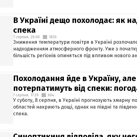
В Україні дещо похолодає: як н
спека
7 серпня,
20:00
1820
Зниження температури повітря в Україні розпочалос
надходженням атмосферного фронту. Уже з початку
більшість регіонів опиняться під впливом нового а
Похолодання йде в Україну, але
потерпатимуть від спеки: погод
7 серпня,
17:39
604
У суботу, 8 серпня, в Україні прогнозують хмарну п
областей накриють дощі, однак на півдні та півден
спека.
Синоптикиня відповіла, яку нег