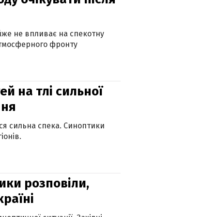
айже не впливає на спекотну
атмосферного фронту
й на тлі сильної
пня
ься сильна спека. Синоптики
іонів.
ики розповіли,
країні