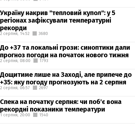
Україну накрив "тепловий купол": у 5
регіонах зафіксували температурні
рекорди
2 серпня,
14:52
3680
До +37 та локальні грози: синоптики дали
прогноз погоди на початок нового тижня
2 серпня,
08:00
1793
Дощитиме лише на Заході, але припече до
+35: яку погоду прогнозують на 2 серпня
2 серпня,
06:57
2697
Спека на початку серпня: чи поб'є вона
рекордні показники температури
1 серпня,
20:00
1540