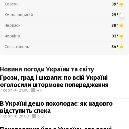
Херсон
39°
Хмельницький
29°
Черкаси
38°
Чернігів
33°
Севастополь
34°
Новини погоди України та світу
Грози, град і шквали: по всій Україні
оголосили штормове попередження
7 серпня,
21:00
49
В Україні дещо похолодає: як надовго
відступить спека
7 серпня,
20:00
613