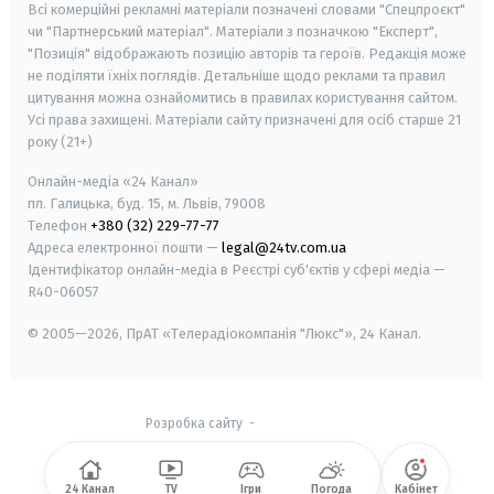
Всі комерційні рекламні матеріали позначені словами "Спецпроєкт"
чи "Партнерський матеріал". Матеріали з позначкою "Експерт",
"Позиція" відображають позицію авторів та героїв. Редакція може
не поділяти їхніх поглядів. Детальніше щодо реклами та правил
цитування можна ознайомитись в правилах користування сайтом.
Усі права захищені.
Матеріали сайту призначені для осіб старше
21
року (21+)
Онлайн-медіа «24 Канал»
пл. Галицька, буд. 15, м. Львів, 79008
Телефон
+380 (32) 229-77-77
Адреса електронної пошти —
legal@24tv.com.ua
Ідентифікатор онлайн-медіа в Реєстрі суб'єктів у сфері медіа —
R40-06057
© 2005—2026,
ПрАТ «Телерадіокомпанія "Люкс"», 24 Канал.
Розробка сайту
-
24 Канал
TV
Ігри
Погода
Кабінет