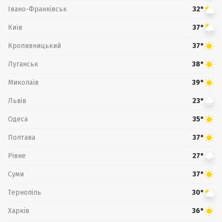
Івано-Франківськ
32°
Київ
37°
Кропивницький
37°
Луганськ
38°
Миколаїв
39°
Львів
23°
Одеса
35°
Полтава
37°
Рівне
27°
Суми
37°
Тернопіль
30°
Харків
36°