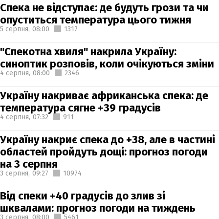
Спека не відступає: де будуть грози та чи
опуститься температура цього тижня
5 серпня,
08:00
1317
"Спекотна хвиля" накрила Україну:
синоптик розповів, коли очікуються зміни
4 серпня,
08:00
2346
Україну накриває африканська спека: де
температура сягне +39 градусів
4 серпня,
07:32
911
Україну накриє спека до +38, але в частині
областей пройдуть дощі: прогноз погоди
на 3 серпня
3 серпня,
09:27
10974
Від спеки +40 градусів до злив зі
шквалами: прогноз погоди на тиждень
3 серпня,
08:00
5461