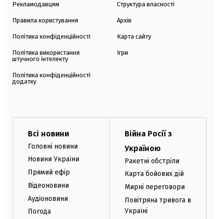
Рекламодавцям
Структура власності
Правила користування
Архів
Політика конфіденційності
Карта сайту
Політика використання
Ігри
штучного інтелекту
Політика конфіденційності
додатку
Всі новини
Війна Росії з
Головні новини
Україною
Новини України
Ракетні обстріли
Прямий ефір
Карта бойових дій
Відеоновини
Мирні переговори
Аудіоновини
Повітряна тривога в
Україні
Погода