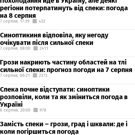
Похолодання йде в Україну, але деякі
регіони потерпатимуть від спеки: погода
на 8 серпня
7 серпня,
17:39
432
Синоптикиня відповіла, яку негоду
очікувати після сильної спеки
7 серпня,
08:00
2411
Грози накриють частину областей на тлі
сильної спеки: прогноз погоди на 7 серпня
7 серпня,
06:21
2373
Спека почне відступати: синоптики
розповіли, коли та як зміниться погода в
Україні
6 серпня,
20:00
976
Замість спеки – грози, град і шквали: де і
коли погіршиться погода