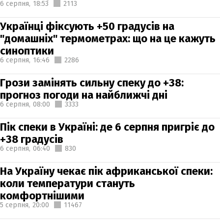
6 серпня,
18:53
2113
Українці фіксують +50 градусів на
"домашніх" термометрах: що на це кажуть
синоптики
6 серпня,
16:46
2286
Грози замінять сильну спеку до +38:
прогноз погоди на найближчі дні
6 серпня,
08:00
3333
Пік спеки в Україні: де 6 серпня пригріє до
+38 градусів
6 серпня,
06:40
830
На Україну чекає пік африканської спеки:
коли температури стануть
комфортнішими
5 серпня,
20:00
11467