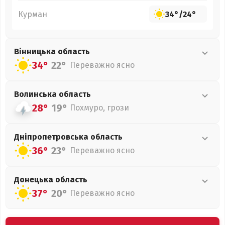
Курман
34°
/
24°
Вінницька
область
34°
22°
Переважно ясно
Волинська
область
28°
19°
Похмуро, грози
Дніпропетровська
область
36°
23°
Переважно ясно
Донецька
область
37°
20°
Переважно ясно