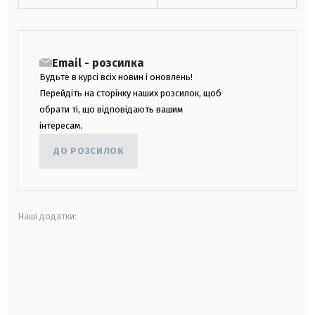
Email - розсилка
Будьте в курсі всіх новин і оновлень!
Перейдіть на сторінку наших розсилок, щоб
обрати ті, що відповідають вашим
інтересам.
ДО РОЗСИЛОК
Наші додатки:
android
apple
smart tv
samsung smart tv