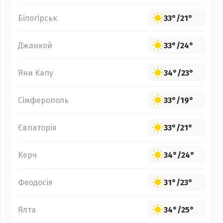
Білогірськ
33°
/
21°
Джанкой
33°
/
24°
Яни Капу
34°
/
23°
Сімферополь
33°
/
19°
Євпаторія
33°
/
21°
Керч
34°
/
24°
Феодосія
31°
/
23°
Ялта
34°
/
25°