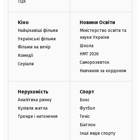
ТЦК
Кіно
Новини Освіти
Найцікавіші фільми
Міністерство освіти та
науки України
Українські фільми
Школа
Фільми на вечір
НМТ 2026
Комедії
Саморозвиток
Серіали
Навчання за кордоном
Нерухомість
Спорт
Аналітика ринку
Бокс
Купівля житла
Футбол
Тренди і натхнення
Теніс
Біатлон
Інші види спорту