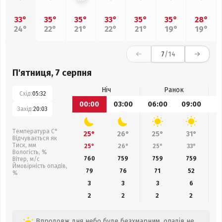
33°
35°
35°
33°
35°
35°
28°
24°
22°
21°
22°
21°
19°
19°
7
/14
П'ятниця, 7 серпня
Ніч
Ранок
Схід:
05:32
00:00
03:00
06:00
09:00
1
Захід:
20:03
Температура С°
25°
26°
25°
31°
Відчувається як
Тиск, мм
25°
26°
25°
33°
Вологість, %
760
759
759
759
Вітер, м/с
Ймовірність опадів,
79
76
71
52
%
3
3
3
6
2
2
2
2
Впродовж дня небо буде безхмарним, опадів не