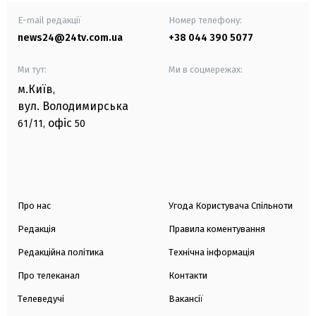
E-mail редакції
Номер телефону:
news24@24tv.com.ua
+38 044 390 5077
Ми тут:
Ми в соцмережах:
м.Київ
,
вул. Володимирська
офіс
61/11,
50
Про нас
Угода Користувача Спільноти
Редакція
Правила коментування
Редакційна політика
Технічна інформація
Про телеканал
Контакти
Телеведучі
Вакансії