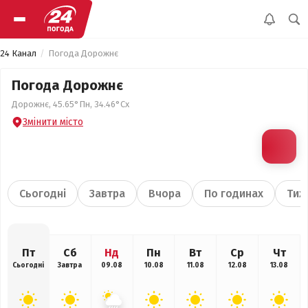
24 Канал
Погода Дорожнє
Погода Дорожнє
Дорожнє, 45.65°Пн, 34.46°Сх
Змінити місто
Сьогодні
Завтра
Вчора
По годинах
Тиж
Пт
Сб
Нд
Пн
Вт
Ср
Чт
Сьогодні
Завтра
09.08
10.08
11.08
12.08
13.08