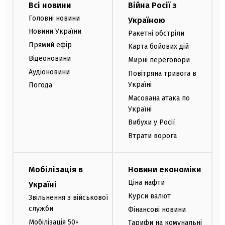
Всі новини
Війна Росії з
Головні новини
Україною
Новини України
Ракетні обстріли
Прямий ефір
Карта бойових дій
Відеоновини
Мирні переговори
Аудіоновини
Повітряна тривога в
Україні
Погода
Масована атака по
Україні
Вибухи у Росії
Втрати ворога
Мобілізація в
Новини економіки
Ціна нафти
Україні
Курси валют
Звільнення з військової
служби
Фінансові новини
Мобілізація 50+
Тарифи на комунальні