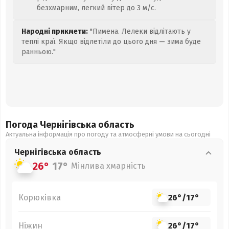
безхмарним, легкий вітер до 3 м/с.
Народні прикмети:
"Пимена. Лелеки відлітають у
теплі краї. Якщо відлетіли до цього дня — зима буде
ранньою."
Погода Чернігівська
область
Актуальна інформація про погоду та атмосферні умови на сьогодні
Чернігівська
область
26°
17°
Мінлива хмарність
Корюківка
26°
/
17°
Ніжин
26°
/
17°