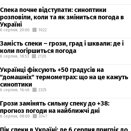
Спека почне відступати: синоптики
розповіли, коли та як зміниться погода в
Україні
6 серпня,
20:00
1022
Замість спеки – грози, град і шквали: де і
коли погіршиться погода
6 серпня,
18:53
2120
Українці фіксують +50 градусів на
"домашніх" термометрах: що на це кажуть
синоптики
6 серпня,
16:46
2325
Грози замінять сильну спеку до +38:
прогноз погоди на найближчі дні
6 серпня,
08:00
3347
Пік спеки в Україні: де 6 серпня пригріє до