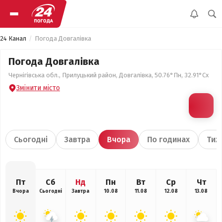
24 Канал
Погода Довгалівка
Погода Довгалівка
Чернігівська обл., Прилуцький район, Довгалівка, 50.76°Пн, 32.91°Сх
Змінити місто
Сьогодні
Завтра
Вчора
По годинах
Тиж
Пт
Сб
Нд
Пн
Вт
Ср
Чт
Вчора
Сьогодні
Завтра
10.08
11.08
12.08
13.08