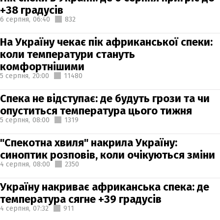
+38 градусів
6 серпня,
06:40
832
На Україну чекає пік африканської спеки:
коли температури стануть
комфортнішими
5 серпня,
20:00
11480
Спека не відступає: де будуть грози та чи
опуститься температура цього тижня
5 серпня,
08:00
1319
"Спекотна хвиля" накрила Україну:
синоптик розповів, коли очікуються зміни
4 серпня,
08:00
2350
Україну накриває африканська спека: де
температура сягне +39 градусів
4 серпня,
07:32
911