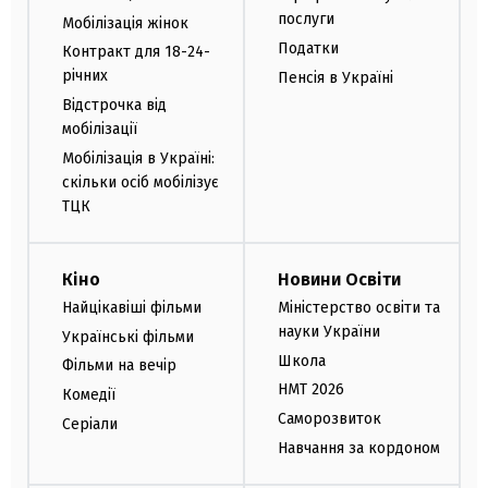
послуги
Мобілізація жінок
Податки
Контракт для 18-24-
річних
Пенсія в Україні
Відстрочка від
мобілізації
Мобілізація в Україні:
скільки осіб мобілізує
ТЦК
Кіно
Новини Освіти
Найцікавіші фільми
Міністерство освіти та
науки України
Українські фільми
Школа
Фільми на вечір
НМТ 2026
Комедії
Саморозвиток
Серіали
Навчання за кордоном