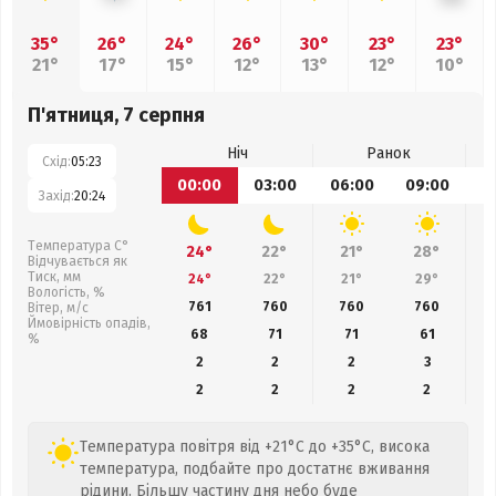
35°
26°
24°
26°
30°
23°
23°
21°
17°
15°
12°
13°
12°
10°
П'ятниця, 7 серпня
Ніч
Ранок
Схід:
05:23
00:00
03:00
06:00
09:00
1
Захід:
20:24
Температура С°
24°
22°
21°
28°
Відчувається як
Тиск, мм
24°
22°
21°
29°
Вологість, %
761
760
760
760
Вітер, м/с
Ймовірність опадів,
68
71
71
61
%
2
2
2
3
2
2
2
2
Температура повітря від +21°C до +35°C, висока
температура, подбайте про достатнє вживання
рідини. Більшу частину дня небо буде