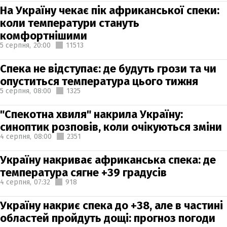
На Україну чекає пік африканської спеки:
коли температури стануть
комфортнішими
5 серпня,
20:00
11513
Спека не відступає: де будуть грози та чи
опуститься температура цього тижня
5 серпня,
08:00
1325
"Спекотна хвиля" накрила Україну:
синоптик розповів, коли очікуються зміни
4 серпня,
08:00
2351
Україну накриває африканська спека: де
температура сягне +39 градусів
4 серпня,
07:32
918
Україну накриє спека до +38, але в частині
областей пройдуть дощі: прогноз погоди