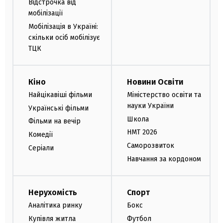
Відстрочка від
мобілізації
Мобілізація в Україні:
скільки осіб мобілізує
ТЦК
Кіно
Новини Освіти
Найцікавіші фільми
Міністерство освіти та
науки України
Українські фільми
Школа
Фільми на вечір
НМТ 2026
Комедії
Саморозвиток
Серіали
Навчання за кордоном
Нерухомість
Спорт
Аналітика ринку
Бокс
Купівля житла
Футбол