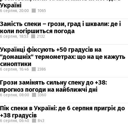
Україні
6 серпня,
20:00
1065
Замість спеки – грози, град і шквали: де і
коли погіршиться погода
6 серпня,
18:53
2132
Українці фіксують +50 градусів на
"домашніх" термометрах: що на це кажуть
синоптики
6 серпня,
16:46
2386
Грози замінять сильну спеку до +38:
прогноз погоди на найближчі дні
6 серпня,
08:00
3360
Пік спеки в Україні: де 6 серпня пригріє до
+38 градусів
6 серпня,
06:40
843