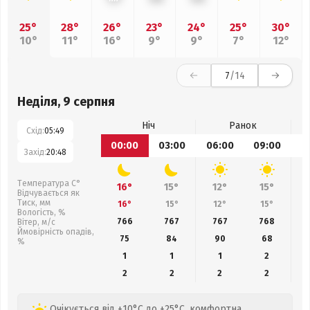
25°
28°
26°
23°
24°
25°
30°
10°
11°
16°
9°
9°
7°
12°
7
/14
Неділя, 9 серпня
Ніч
Ранок
Схід:
05:49
00:00
03:00
06:00
09:00
1
Захід:
20:48
Температура С°
16°
15°
12°
15°
Відчувається як
Тиск, мм
16°
15°
12°
15°
Вологість, %
766
767
767
768
Вітер, м/с
Ймовірність опадів,
75
84
90
68
%
1
1
1
2
2
2
2
2
Очікується від +10°C до +25°C, комфортна