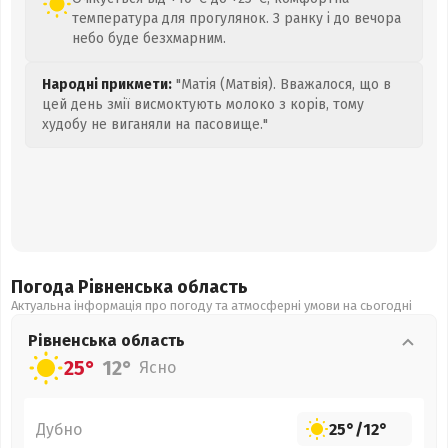
температура для прогулянок. З ранку і до вечора
небо буде безхмарним.
Народні прикмети:
"Матія (Матвія). Вважалося, що в
цей день змії висмоктують молоко з корів, тому
худобу не виганяли на пасовище."
Погода Рівненська
область
Актуальна інформація про погоду та атмосферні умови на сьогодні
Рівненська
область
25°
12°
Ясно
Дубно
25°
/
12°