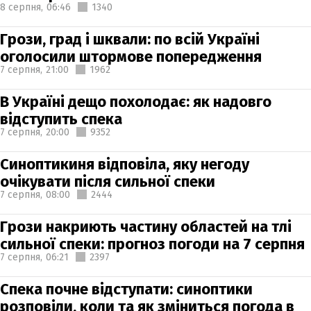
8 серпня,
06:46
1340
Грози, град і шквали: по всій Україні
оголосили штормове попередження
7 серпня,
21:00
1962
В Україні дещо похолодає: як надовго
відступить спека
7 серпня,
20:00
9352
Синоптикиня відповіла, яку негоду
очікувати після сильної спеки
7 серпня,
08:00
2444
Грози накриють частину областей на тлі
сильної спеки: прогноз погоди на 7 серпня
7 серпня,
06:21
2397
Спека почне відступати: синоптики
розповіли, коли та як зміниться погода в