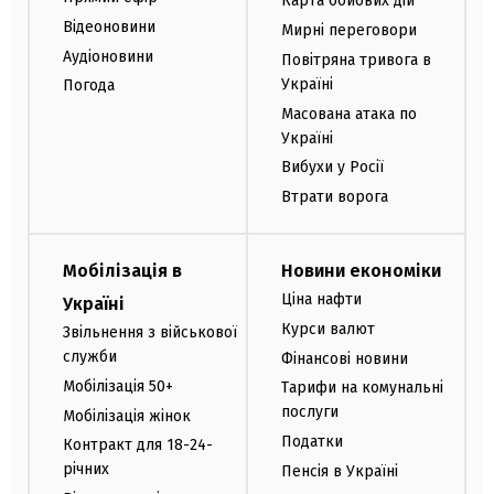
Карта бойових дій
Відеоновини
Мирні переговори
Аудіоновини
Повітряна тривога в
Україні
Погода
Масована атака по
Україні
Вибухи у Росії
Втрати ворога
Мобілізація в
Новини економіки
Ціна нафти
Україні
Курси валют
Звільнення з військової
служби
Фінансові новини
Мобілізація 50+
Тарифи на комунальні
послуги
Мобілізація жінок
Податки
Контракт для 18-24-
річних
Пенсія в Україні