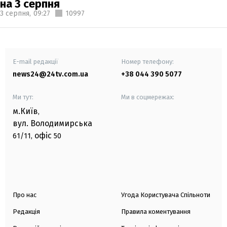
на 3 серпня
3 серпня,
09:27
10997
E-mail редакції
Номер телефону:
news24@24tv.com.ua
+38 044 390 5077
Ми тут:
Ми в соцмережах:
м.Київ
,
вул. Володимирська
офіс
61/11,
50
Про нас
Угода Користувача Спільноти
Редакція
Правила коментування