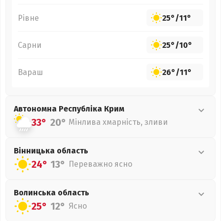
Рівне
25°
/
11°
Сарни
25°
/
10°
Вараш
26°
/
11°
Автономна Республіка Крим
33°
20°
Мінлива хмарність, зливи
Вінницька
область
24°
13°
Переважно ясно
Волинська
область
25°
12°
Ясно