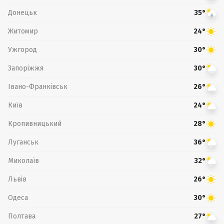
Донецьк
35°
Житомир
24°
Ужгород
30°
Запоріжжя
30°
Івано-Франківськ
26°
Київ
24°
Кропивницький
28°
Луганськ
36°
Миколаїв
32°
Львів
26°
Одеса
30°
Полтава
27°