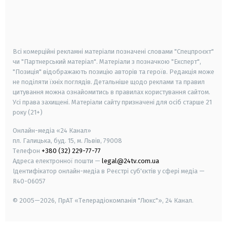
android
apple
smart tv
samsung smart tv
Всі комерційні рекламні матеріали позначені словами "Спецпроєкт"
чи "Партнерський матеріал". Матеріали з позначкою "Експерт",
"Позиція" відображають позицію авторів та героїв. Редакція може
не поділяти їхніх поглядів. Детальніше щодо реклами та правил
цитування можна ознайомитись в правилах користування сайтом.
Усі права захищені.
Матеріали сайту призначені для осіб старше
21
року (21+)
Онлайн-медіа «24 Канал»
пл. Галицька, буд. 15, м. Львів, 79008
Телефон
+380 (32) 229-77-77
Адреса електронної пошти —
legal@24tv.com.ua
Ідентифікатор онлайн-медіа в Реєстрі суб'єктів у сфері медіа —
R40-06057
© 2005—2026,
ПрАТ «Телерадіокомпанія "Люкс"», 24 Канал.