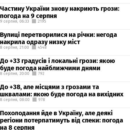
Частину України знову накриють грози:
погода на 9 серпня
9 серпня,
06:33
2195
Вулиці перетворилися на річки: негода
накрила одразу низку міст
8 серпня,
21:00
4548
До +33 градусів і локальні грози: якою
буде погода найближчими днями
8 серпня,
20:00
792
До +38, але місцями з грозами та
шквалами: якою буде погода на вихідних
8 серпня,
08:00
978
Похолодання йде в Україну, але деякі
регіони потерпатимуть від спеки: погода
на 8 серпня