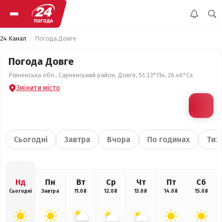
24 Канал
Погода Довге
Погода Довге
Рівненська обл., Сарненський район, Довге, 51.33°Пн, 26.46°Сх
Змінити місто
Сьогодні
Завтра
Вчора
По годинах
Тиж
Нд
Пн
Вт
Ср
Чт
Пт
Сб
Сьогодні
Завтра
11.08
12.08
13.08
14.08
15.08