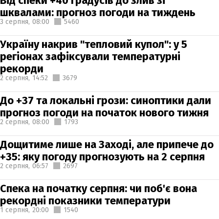
Від спеки +40 градусів до злив зі
шквалами: прогноз погоди на тиждень
3 серпня,
08:00
5460
Україну накрив "тепловий купол": у 5
регіонах зафіксували температурні
рекорди
2 серпня,
14:52
3679
До +37 та локальні грози: синоптики дали
прогноз погоди на початок нового тижня
2 серпня,
08:00
1793
Дощитиме лише на Заході, але припече до
+35: яку погоду прогнозують на 2 серпня
2 серпня,
06:57
2697
Спека на початку серпня: чи поб'є вона
рекордні показники температури
1 серпня,
20:00
1540