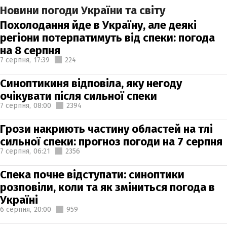
Новини погоди України та світу
Похолодання йде в Україну, але деякі
регіони потерпатимуть від спеки: погода
на 8 серпня
7 серпня,
17:39
224
Синоптикиня відповіла, яку негоду
очікувати після сильної спеки
7 серпня,
08:00
2394
Грози накриють частину областей на тлі
сильної спеки: прогноз погоди на 7 серпня
7 серпня,
06:21
2356
Спека почне відступати: синоптики
розповіли, коли та як зміниться погода в
Україні
6 серпня,
20:00
959