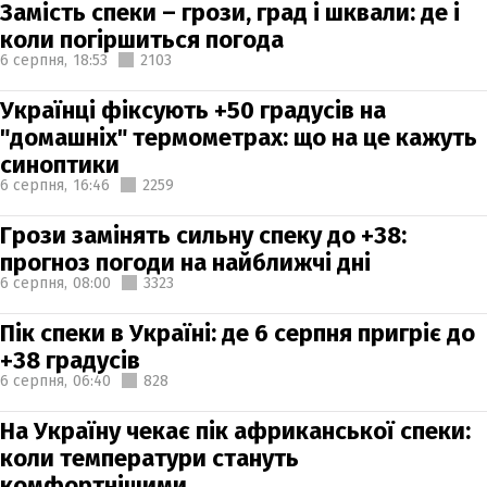
Замість спеки – грози, град і шквали: де і
коли погіршиться погода
6 серпня,
18:53
2103
Українці фіксують +50 градусів на
"домашніх" термометрах: що на це кажуть
синоптики
6 серпня,
16:46
2259
Грози замінять сильну спеку до +38:
прогноз погоди на найближчі дні
6 серпня,
08:00
3323
Пік спеки в Україні: де 6 серпня пригріє до
+38 градусів
6 серпня,
06:40
828
На Україну чекає пік африканської спеки:
коли температури стануть
комфортнішими