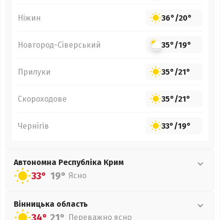
Ніжин
36°
/
20°
Новгород-Сіверський
35°
/
19°
Прилуки
35°
/
21°
Скороходове
35°
/
21°
Чернігів
33°
/
19°
Автономна Республіка Крим
33°
19°
Ясно
Вінницька
область
34°
21°
Переважно ясно