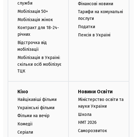
служби
Фінансові новини
Мобілізація 50+
Тарифи на комунальні
послуги
Мобілізація жінок
Податки
Контракт для 18-24-
річних
Пенсія в Україні
Відстрочка від
мобілізації
Мобілізація в Україні:
скільки осіб мобілізує
ТЦК
Кіно
Новини Освіти
Найцікавіші фільми
Міністерство освіти та
науки України
Українські фільми
Школа
Фільми на вечір
НМТ 2026
Комедії
Саморозвиток
Серіали