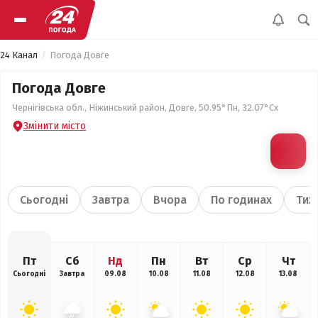
24 Канал
Погода Довге
Погода Довге
Чернігівська обл., Ніжинський район, Довге, 50.95°Пн, 32.07°Сх
Змінити місто
Сьогодні
Завтра
Вчора
По годинах
Тиж
Пт
Сб
Нд
Пн
Вт
Ср
Чт
Сьогодні
Завтра
09.08
10.08
11.08
12.08
13.08