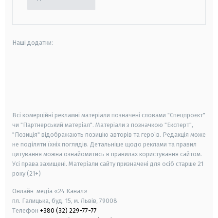
Наші додатки:
android
apple
smart tv
samsung smart tv
Всі комерційні рекламні матеріали позначені словами "Спецпроєкт"
чи "Партнерський матеріал". Матеріали з позначкою "Експерт",
"Позиція" відображають позицію авторів та героїв. Редакція може
не поділяти їхніх поглядів. Детальніше щодо реклами та правил
цитування можна ознайомитись в правилах користування сайтом.
Усі права захищені.
Матеріали сайту призначені для осіб старше
21
року (21+)
Онлайн-медіа «24 Канал»
пл. Галицька, буд. 15, м. Львів, 79008
Телефон
+380 (32) 229-77-77