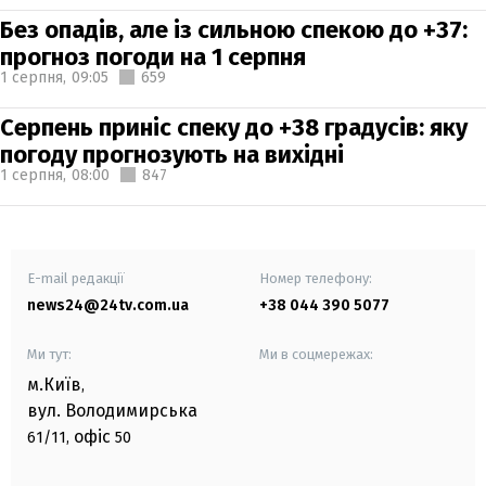
Без опадів, але із сильною спекою до +37:
прогноз погоди на 1 серпня
1 серпня,
09:05
659
Серпень приніс спеку до +38 градусів: яку
погоду прогнозують на вихідні
1 серпня,
08:00
847
E-mail редакції
Номер телефону:
news24@24tv.com.ua
+38 044 390 5077
Ми тут:
Ми в соцмережах:
м.Київ
,
вул. Володимирська
офіс
61/11,
50