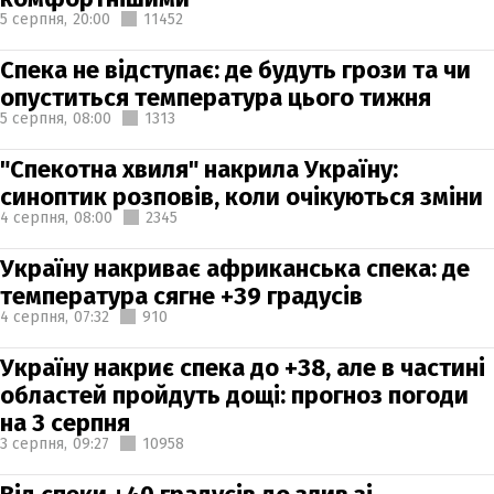
5 серпня,
20:00
11452
Спека не відступає: де будуть грози та чи
опуститься температура цього тижня
5 серпня,
08:00
1313
"Спекотна хвиля" накрила Україну:
синоптик розповів, коли очікуються зміни
4 серпня,
08:00
2345
Україну накриває африканська спека: де
температура сягне +39 градусів
4 серпня,
07:32
910
Україну накриє спека до +38, але в частині
областей пройдуть дощі: прогноз погоди
на 3 серпня
3 серпня,
09:27
10958