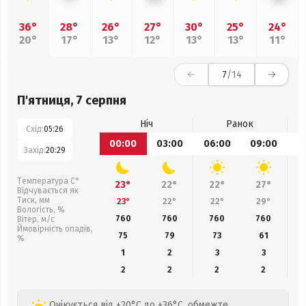
36°
28°
26°
27°
30°
25°
24°
20°
17°
13°
12°
13°
13°
11°
7
/14
П'ятниця, 7 серпня
Ніч
Ранок
Схід:
05:26
00:00
03:00
06:00
09:00
1
Захід:
20:29
Температура С°
23°
22°
22°
27°
Відчувається як
Тиск, мм
23°
22°
22°
29°
Вологість, %
760
760
760
760
Вітер, м/с
Ймовірність опадів,
75
79
73
61
%
1
2
3
3
2
2
2
2
Очікується від +20°C до +36°C, обмежте