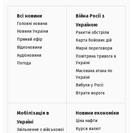
Всі новини
Війна Росії з
Головні новини
Україною
Новини України
Ракетні обстріли
Прямий ефір
Карта бойових дій
Відеоновини
Мирні переговори
Аудіоновини
Повітряна тривога в
Україні
Погода
Масована атака по
Україні
Вибухи у Росії
Втрати ворога
Мобілізація в
Новини економіки
Ціна нафти
Україні
Курси валют
Звільнення з військової