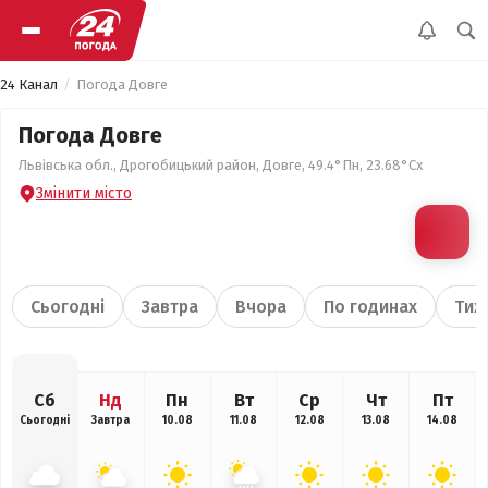
24 Канал
Погода Довге
Погода Довге
Львівська обл., Дрогобицький район, Довге, 49.4°Пн, 23.68°Сх
Змінити місто
Сьогодні
Завтра
Вчора
По годинах
Тиж
Сб
Нд
Пн
Вт
Ср
Чт
Пт
Сьогодні
Завтра
10.08
11.08
12.08
13.08
14.08