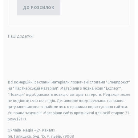
ДО РОЗСИЛОК
Наші додатки:
android
apple
smart tv
samsung smart tv
Всі комерційні рекламні матеріали позначені словами "Спецпроєкт"
чи "Партнерський матеріал". Матеріали з позначкою "Експерт",
"Позиція" відображають позицію авторів та героїв. Редакція може
не поділяти їхніх поглядів. Детальніше щодо реклами та правил
цитування можна ознайомитись в правилах користування сайтом.
Усі права захищені.
Матеріали сайту призначені для осіб старше
21
року (21+)
Онлайн-медіа «24 Канал»
пл. Галицька, буд. 15, м. Львів, 79008