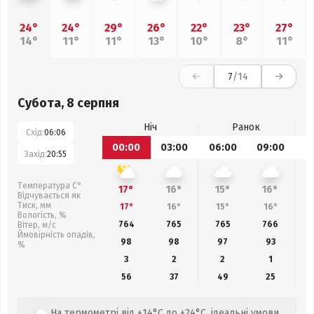
24°
24°
29°
26°
22°
23°
27°
14°
11°
11°
13°
10°
8°
11°
7
/14
Субота, 8 серпня
Ніч
Ранок
Схід:
06:06
00:00
03:00
06:00
09:00
1
Захід:
20:55
Температура С°
17°
16°
15°
16°
Відчувається як
Тиск, мм
17°
16°
15°
16°
Вологість, %
764
765
765
766
Вітер, м/с
Ймовірність опадів,
98
98
97
93
%
3
2
2
1
56
37
49
25
На термометрі від +14°C до +24°C, ідеальні умови