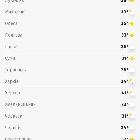
Луганськ
38°
Миколаїв
39°
Одеса
36°
Полтава
33°
Рівне
26°
Суми
31°
Тернопіль
26°
Харків
34°
Херсон
41°
Хмельницький
23°
Черкаси
31°
Чернігів
24°
Севастополь
32°