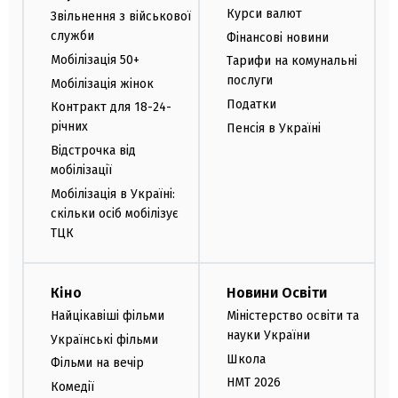
Курси валют
Звільнення з військової
служби
Фінансові новини
Мобілізація 50+
Тарифи на комунальні
послуги
Мобілізація жінок
Податки
Контракт для 18-24-
річних
Пенсія в Україні
Відстрочка від
мобілізації
Мобілізація в Україні:
скільки осіб мобілізує
ТЦК
Кіно
Новини Освіти
Найцікавіші фільми
Міністерство освіти та
науки України
Українські фільми
Школа
Фільми на вечір
НМТ 2026
Комедії