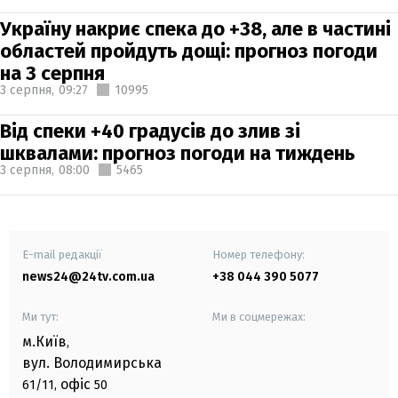
Україну накриє спека до +38, але в частині
областей пройдуть дощі: прогноз погоди
на 3 серпня
3 серпня,
09:27
10995
Від спеки +40 градусів до злив зі
шквалами: прогноз погоди на тиждень
3 серпня,
08:00
5465
E-mail редакції
Номер телефону:
news24@24tv.com.ua
+38 044 390 5077
Ми тут:
Ми в соцмережах:
м.Київ
,
вул. Володимирська
офіс
61/11,
50