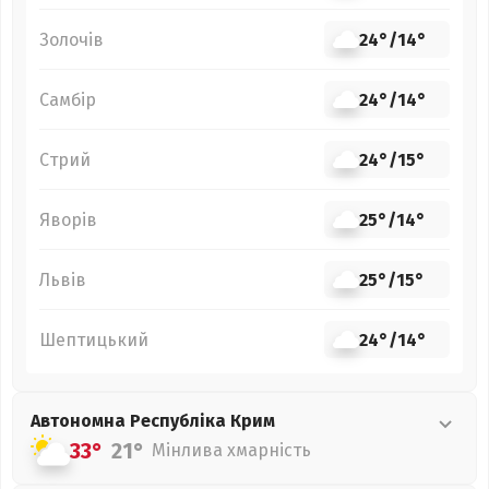
Золочів
24°
/
14°
Самбір
24°
/
14°
Стрий
24°
/
15°
Яворів
25°
/
14°
Львів
25°
/
15°
Шептицький
24°
/
14°
Автономна Республіка Крим
33°
21°
Мінлива хмарність