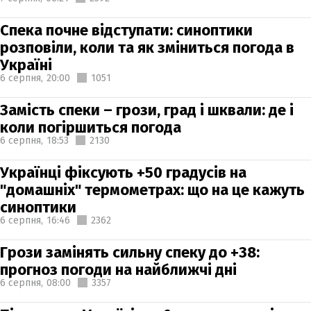
Спека почне відступати: синоптики
розповіли, коли та як зміниться погода в
Україні
6 серпня,
20:00
1051
Замість спеки – грози, град і шквали: де і
коли погіршиться погода
6 серпня,
18:53
2130
Українці фіксують +50 градусів на
"домашніх" термометрах: що на це кажуть
синоптики
6 серпня,
16:46
2362
Грози замінять сильну спеку до +38:
прогноз погоди на найближчі дні
6 серпня,
08:00
3357