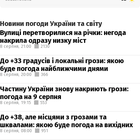
Новини погоди України та світу
Вулиці перетворилися на річки: негода
накрила одразу низку міст
8 серпня,
21:00
2130
До +33 градусів і локальні грози: якою
буде погода найближчими днями
8 серпня,
20:00
366
Частину України знову накриють грози:
погода на 9 серпня
8 серпня,
19:15
553
До +38, але місцями з грозами та
шквалами: якою буде погода на вихідних
8 серпня,
08:00
951