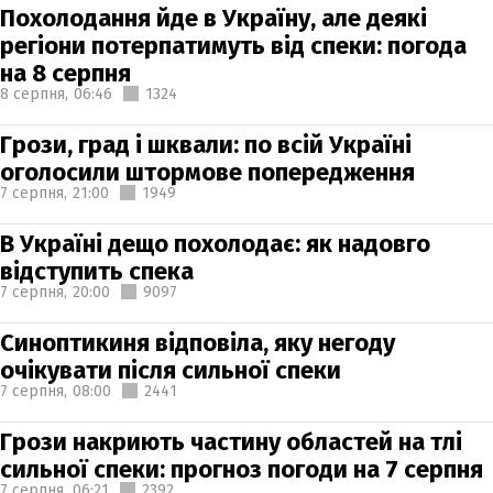
Похолодання йде в Україну, але деякі
регіони потерпатимуть від спеки: погода
на 8 серпня
8 серпня,
06:46
1324
Грози, град і шквали: по всій Україні
оголосили штормове попередження
7 серпня,
21:00
1949
В Україні дещо похолодає: як надовго
відступить спека
7 серпня,
20:00
9097
Синоптикиня відповіла, яку негоду
очікувати після сильної спеки
7 серпня,
08:00
2441
Грози накриють частину областей на тлі
сильної спеки: прогноз погоди на 7 серпня
7 серпня,
06:21
2392