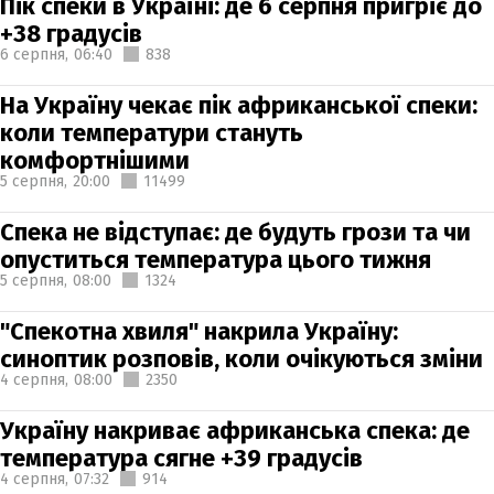
Пік спеки в Україні: де 6 серпня пригріє до
+38 градусів
6 серпня,
06:40
838
На Україну чекає пік африканської спеки:
коли температури стануть
комфортнішими
5 серпня,
20:00
11499
Спека не відступає: де будуть грози та чи
опуститься температура цього тижня
5 серпня,
08:00
1324
"Спекотна хвиля" накрила Україну:
синоптик розповів, коли очікуються зміни
4 серпня,
08:00
2350
Україну накриває африканська спека: де
температура сягне +39 градусів
4 серпня,
07:32
914