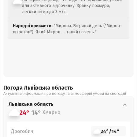
для активного відпочинку. Зранку похмуро,
легкий вітер до 3 м/с.
Народні прикмети:
"Мирона. Вітряний день ("Мирон-
вітрогон"). Який Мирон — такий і січень."
Погода Львівська
область
Актуальна інформація про погоду та атмосферні умови на сьогодні
Львівська
область
24°
14°
Хмарно
Дрогобич
24°
/
14°