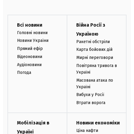
Всі новини
Війна Росії з
Головні новини
Україною
Новини України
Ракетні обстріли
Прямий ефір
Карта бойових дій
Відеоновини
Мирні переговори
Аудіоновини
Повітряна тривога в
Україні
Погода
Масована атака по
Україні
Вибухи у Росії
Втрати ворога
Мобілізація в
Новини економіки
Ціна нафти
Україні