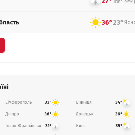
27°
19°
Хма
36°
23°
бласть
Ясн
їні
Сімферополь
Вінниця
33°
34°
Дніпро
Донецьк
36°
36°
Івано-Франківськ
Київ
31°
35°