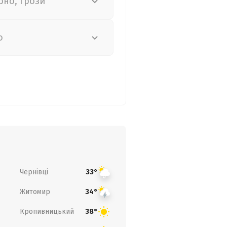
рно, грози
о
Чернівці
33°
Житомир
34°
Кропивницький
38°