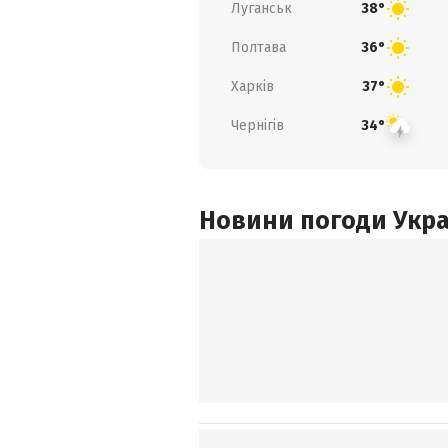
Луганськ
38°
Полтава
36°
Харків
37°
Чернігів
34°
Новини погоди Украї