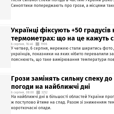
Синоптики попереджають про грози, а місцями тако
Українці фіксують +50 градусів
термометрах: що на це кажуть 
6 серпня,
16:46
1906
У четвер, 6 серпня, мережею стали ширитись фото
українців, показники на яких нібито перевалили за
пояснюють, що таке вимірювання температури пов
Грози замінять сильну спеку до 
погоди на найближчі дні
6 серпня,
08:00
3252
На найближчі дні в більшості областей України про
ж поступово йтиме на спад. Разом зі зниженням те
короткочасні опади.