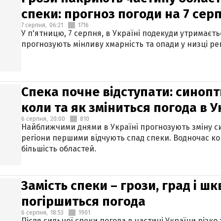
спеки: прогноз погоди на 7 сер
7 серпня,
06:21
1716
У п'ятницю, 7 серпня, в Україні подекуди утримаєт
прогнозують мінливу хмарність та опади у низці рег
Спека почне відступати: синопт
коли та як зміниться погода в У
6 серпня,
20:00
810
Найближчими днями в Україні прогнозують зміну син
регіони першими відчують спад спеки. Водночас к
більшість областей.
Замість спеки – грози, град і шк
погіршиться погода
6 серпня,
18:53
1901
Після сильної спеки погода в частині України різко