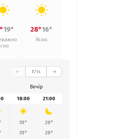
°
19°
28°
16°
еважно
Ясно
ясно
7
/14
Вечір
00
18:00
21:00
°
35°
29°
°
35°
29°