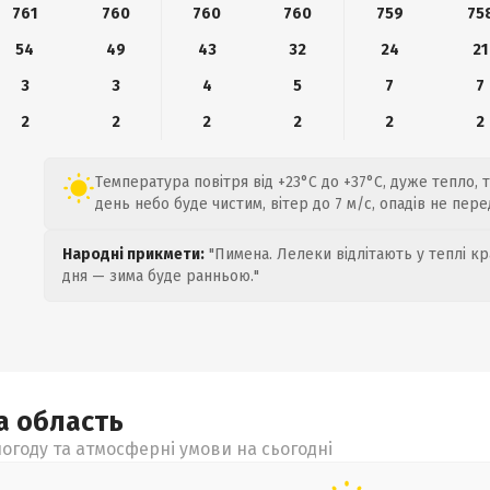
761
760
760
760
759
75
54
49
43
32
24
21
3
3
4
5
7
7
2
2
2
2
2
2
Температура повітря від +23°C до +37°C, дуже тепло, т
день небо буде чистим, вітер до 7 м/с, опадів не пере
Народні прикмети:
"Пимена. Лелеки відлітають у теплі кр
дня — зима буде ранньою."
ка
область
огоду та атмосферні умови на сьогодні