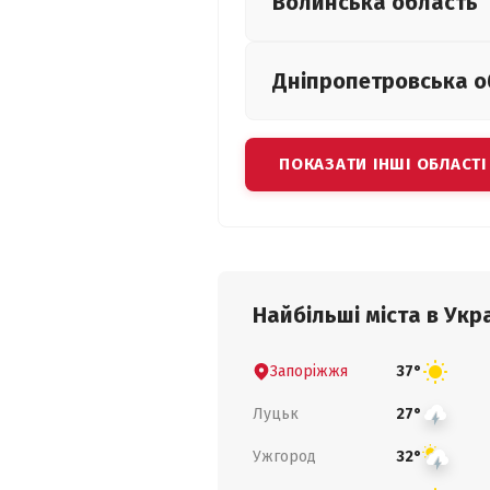
Волинська
область
Дніпропетровська
о
ПОКАЗАТИ ІНШІ ОБЛАСТІ
Найбільші міста в Укра
Запоріжжя
37°
Луцьк
27°
Ужгород
32°