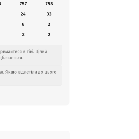
8
757
758
24
33
6
2
2
2
римайтеся в тіні. Цілий
дбачається.
аї. Якщо відлетіли до цього