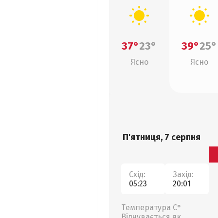
37°
23°
39°
25°
Ясно
Ясно
П'ятниця, 7 серпня
Схід:
Захід:
05:23
20:01
Температура С°
Відчувається як