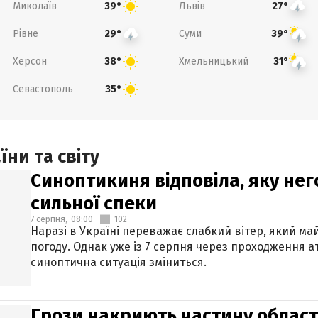
Миколаїв
Львів
39°
27°
Рівне
Суми
29°
39°
Херсон
Хмельницький
38°
31°
Севастополь
35°
ни та світу
Синоптикиня відповіла, яку нег
сильної спеки
7 серпня,
08:00
102
Наразі в Україні переважає слабкий вітер, який м
погоду. Однак уже із 7 серпня через проходження 
синоптична ситуація зміниться.
Грози накриють частину областе