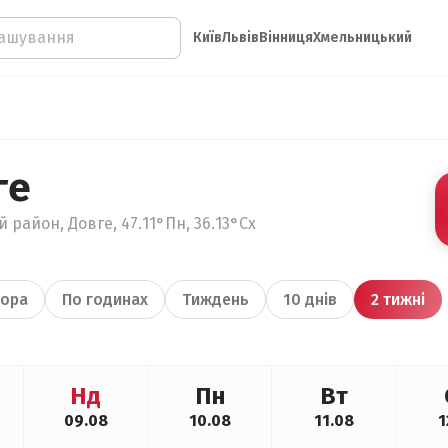
Київ
Львів
Вінниця
Хмельницький
ге
 район, Довге, 47.11°Пн, 36.13°Сх
ора
По годинах
Тиждень
10 днів
2 тижні
Нд
Пн
Вт
09.08
10.08
11.08
1