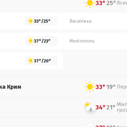
33°
25°
Ясн
33°
/
25°
Василівка
37°
/
23°
Мелітополь
37°
/
20°
33°
19°
ка Крим
Пер
Мін
34°
21°
гро