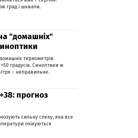
ж град і шквали.
 на "домашніх"
синоптики
 домашніх термометрів
 +50 градусів. Синоптики ж
ітря – неправильне.
+38: прогноз
гнозують сильну спеку, яка все
мператури очікуються