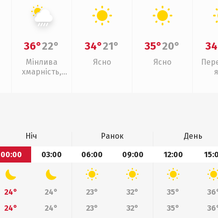
36°
22°
34°
21°
35°
20°
34
Мінлива
Ясно
Ясно
Пер
хмарність,
зливи
Ніч
Ранок
День
00:00
03:00
06:00
09:00
12:00
15:
24°
24°
23°
32°
35°
36
24°
24°
23°
32°
35°
36