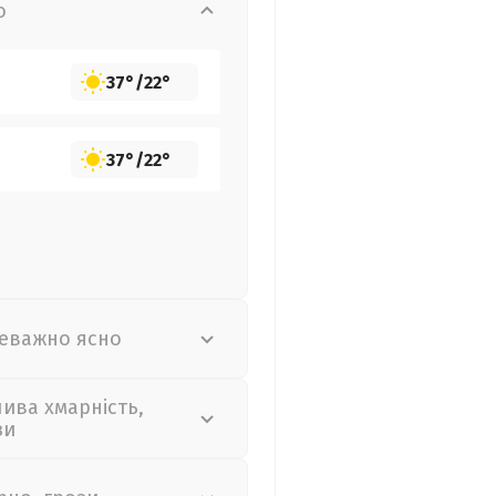
о
37°
/
22°
37°
/
22°
еважно ясно
лива хмарність,
зи