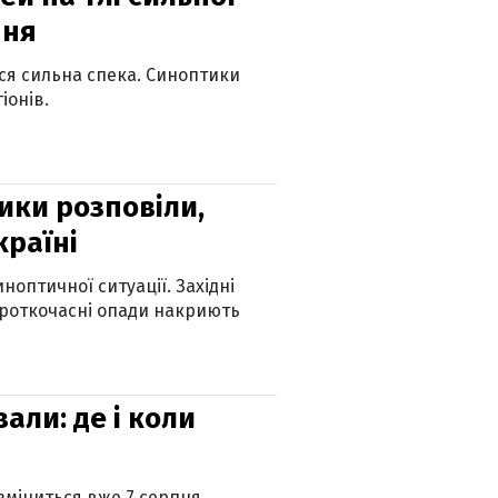
пня
ься сильна спека. Синоптики
іонів.
ики розповіли,
країні
оптичної ситуації. Західні
ороткочасні опади накриють
вали: де і коли
 зміниться вже 7 серпня.