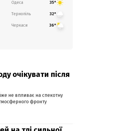
Одеса
35°
Тернопіль
32°
Черкаси
36°
оду очікувати після
айже не впливає на спекотну
атмосферного фронту
й на тлі сильної