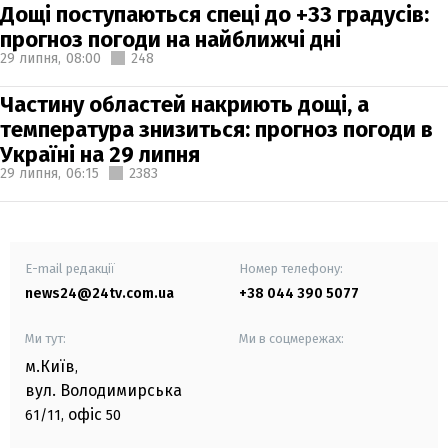
Дощі поступаються спеці до +33 градусів:
прогноз погоди на найближчі дні
29 липня,
08:00
248
Частину областей накриють дощі, а
температура знизиться: прогноз погоди в
Україні на 29 липня
29 липня,
06:15
2383
E-mail редакції
Номер телефону:
news24@24tv.com.ua
+38 044 390 5077
Ми тут:
Ми в соцмережах:
м.Київ
,
вул. Володимирська
офіс
61/11,
50