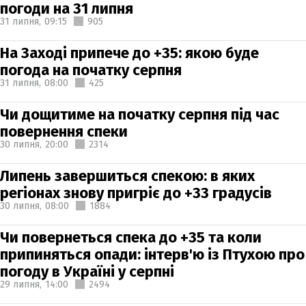
погоди на 31 липня
31 липня,
09:15
905
На Заході припече до +35: якою буде
погода на початку серпня
31 липня,
08:00
425
Чи дощитиме на початку серпня під час
повернення спеки
30 липня,
20:00
2314
Липень завершиться спекою: в яких
регіонах знову пригріє до +33 градусів
30 липня,
08:00
1884
Чи повернеться спека до +35 та коли
припиняться опади: інтерв'ю із Птухою про
погоду в Україні у серпні
29 липня,
14:00
2494