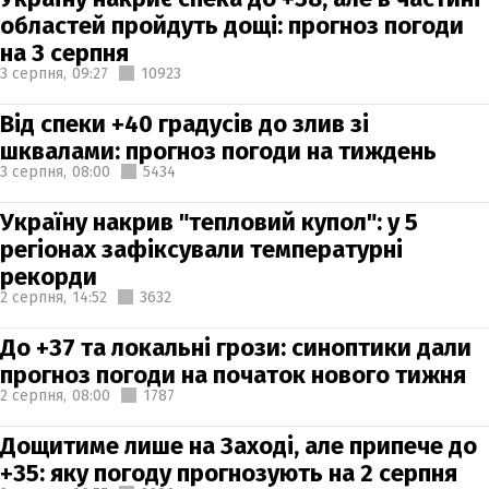
областей пройдуть дощі: прогноз погоди
на 3 серпня
3 серпня,
09:27
10923
Від спеки +40 градусів до злив зі
шквалами: прогноз погоди на тиждень
3 серпня,
08:00
5434
Україну накрив "тепловий купол": у 5
регіонах зафіксували температурні
рекорди
2 серпня,
14:52
3632
До +37 та локальні грози: синоптики дали
прогноз погоди на початок нового тижня
2 серпня,
08:00
1787
Дощитиме лише на Заході, але припече до
+35: яку погоду прогнозують на 2 серпня