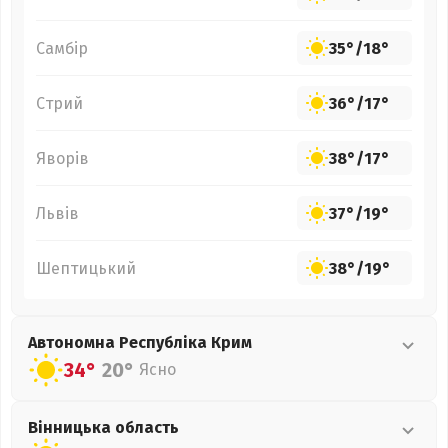
Самбір
35°
/
18°
Стрий
36°
/
17°
Яворів
38°
/
17°
Львів
37°
/
19°
Шептицький
38°
/
19°
Автономна Республіка Крим
34°
20°
Ясно
Вінницька
область