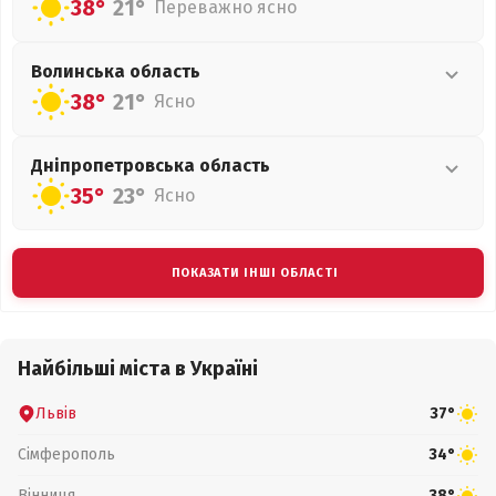
38°
21°
Переважно ясно
Волинська
область
38°
21°
Ясно
Дніпропетровська
область
35°
23°
Ясно
ПОКАЗАТИ ІНШІ ОБЛАСТІ
Найбільші міста в Україні
Львів
37°
Сімферополь
34°
Вінниця
38°