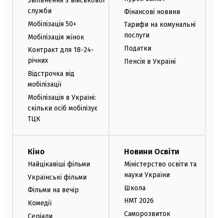
Звільнення з військової
служби
Фінансові новини
Мобілізація 50+
Тарифи на комунальні
послуги
Мобілізація жінок
Податки
Контракт для 18-24-
річних
Пенсія в Україні
Відстрочка від
мобілізації
Мобілізація в Україні:
скільки осіб мобілізує
ТЦК
Кіно
Новини Освіти
Найцікавіші фільми
Міністерство освіти та
науки України
Українські фільми
Школа
Фільми на вечір
НМТ 2026
Комедії
Саморозвиток
Серіали