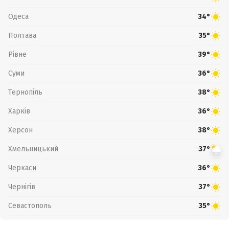
Одеса
34°
Полтава
35°
Рівне
39°
Суми
36°
Тернопіль
38°
Харків
36°
Херсон
38°
Хмельницький
37°
Черкаси
36°
Чернігів
37°
Севастополь
35°