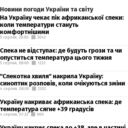
Новини погоди України та світу
На Україну чекає пік африканської спеки:
коли температури стануть
комфортнішими
5 серпня,
20:00
3043
Спека не відступає: де будуть грози та чи
опуститься температура цього тижня
5 серпня,
08:00
1233
"Спекотна хвиля" накрила Україну:
синоптик розповів, коли очікуються зміни
4 серпня,
08:00
2302
Україну накриває африканська спека: де
температура сягне +39 градусів
4 серпня,
07:32
900
Україну накриє спека до +38, але в частині