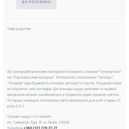
ДО РОЗСИЛОК
Наші додатки:
android
apple
smart tv
samsung smart tv
Всі комерційні рекламні матеріали позначені словами "Спецпроєкт"
чи "Партнерський матеріал". Матеріали з позначкою "Експерт",
"Позиція" відображають позицію авторів та героїв. Редакція може
не поділяти їхніх поглядів. Детальніше щодо реклами та правил
цитування можна ознайомитись в правилах користування сайтом.
Усі права захищені.
Матеріали сайту призначені для осіб старше
21
року (21+)
Онлайн-медіа «24 Канал»
пл. Галицька, буд. 15, м. Львів, 79008
Телефон
+380 (32) 229-77-77