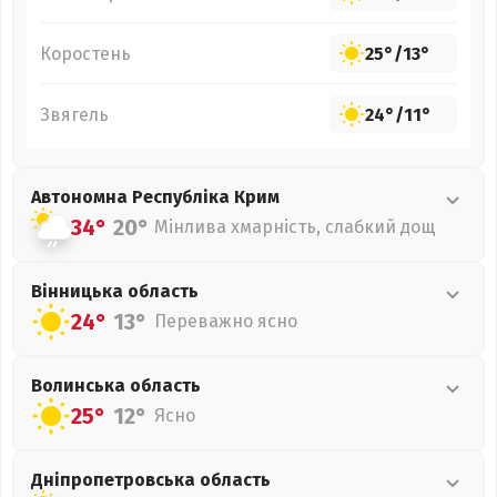
Коростень
25°
/
13°
Звягель
24°
/
11°
Автономна Республіка Крим
34°
20°
Мінлива хмарність, слабкий дощ
Вінницька
область
24°
13°
Переважно ясно
Волинська
область
25°
12°
Ясно
Дніпропетровська
область