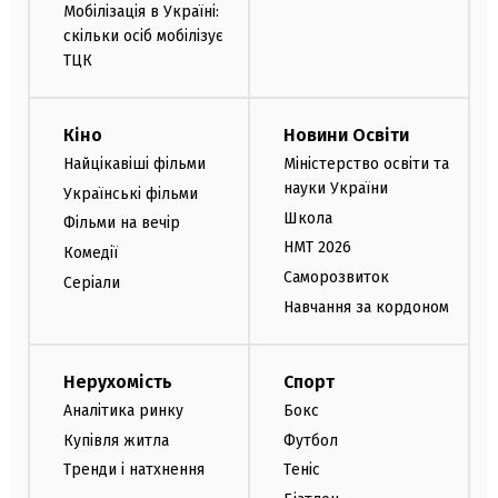
Мобілізація в Україні:
скільки осіб мобілізує
ТЦК
Кіно
Новини Освіти
Найцікавіші фільми
Міністерство освіти та
науки України
Українські фільми
Школа
Фільми на вечір
НМТ 2026
Комедії
Саморозвиток
Серіали
Навчання за кордоном
Нерухомість
Спорт
Аналітика ринку
Бокс
Купівля житла
Футбол
Тренди і натхнення
Теніс