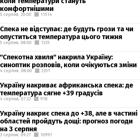
коли температури стануть
комфортнішими
5 серпня,
20:00
11514
Спека не відступає: де будуть грози та чи
опуститься температура цього тижня
5 серпня,
08:00
1325
"Спекотна хвиля" накрила Україну:
синоптик розповів, коли очікуються зміни
4 серпня,
08:00
2351
Україну накриває африканська спека: де
температура сягне +39 градусів
4 серпня,
07:32
918
Україну накриє спека до +38, але в частині
областей пройдуть дощі: прогноз погоди
на 3 серпня
3 серпня,
09:27
10997