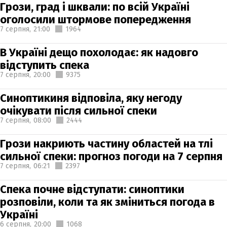
Грози, град і шквали: по всій Україні
оголосили штормове попередження
7 серпня,
21:00
1964
В Україні дещо похолодає: як надовго
відступить спека
7 серпня,
20:00
9375
Синоптикиня відповіла, яку негоду
очікувати після сильної спеки
7 серпня,
08:00
2444
Грози накриють частину областей на тлі
сильної спеки: прогноз погоди на 7 серпня
7 серпня,
06:21
2397
Спека почне відступати: синоптики
розповіли, коли та як зміниться погода в
Україні
6 серпня,
20:00
1068