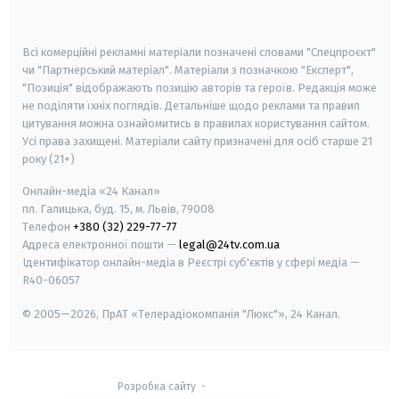
smart tv
samsung smart tv
Всі комерційні рекламні матеріали позначені словами "Спецпроєкт"
чи "Партнерський матеріал". Матеріали з позначкою "Експерт",
"Позиція" відображають позицію авторів та героїв. Редакція може
не поділяти їхніх поглядів. Детальніше щодо реклами та правил
цитування можна ознайомитись в правилах користування сайтом.
Усі права захищені.
Матеріали сайту призначені для осіб старше
21
року (21+)
Онлайн-медіа «24 Канал»
пл. Галицька, буд. 15, м. Львів, 79008
Телефон
+380 (32) 229-77-77
Адреса електронної пошти —
legal@24tv.com.ua
Ідентифікатор онлайн-медіа в Реєстрі суб'єктів у сфері медіа —
R40-06057
© 2005—2026,
ПрАТ «Телерадіокомпанія "Люкс"», 24 Канал.
Розробка сайту
-