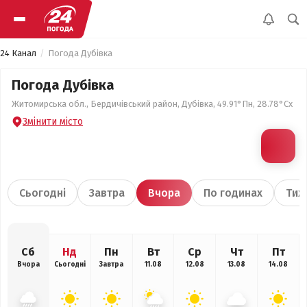
24 Канал
Погода Дубівка
Погода Дубівка
Житомирська обл., Бердичівський район, Дубівка, 49.91°Пн, 28.78°Сх
Змінити місто
Сьогодні
Завтра
Вчора
По годинах
Тиж
Сб
Нд
Пн
Вт
Ср
Чт
Пт
Вчора
Сьогодні
Завтра
11.08
12.08
13.08
14.08