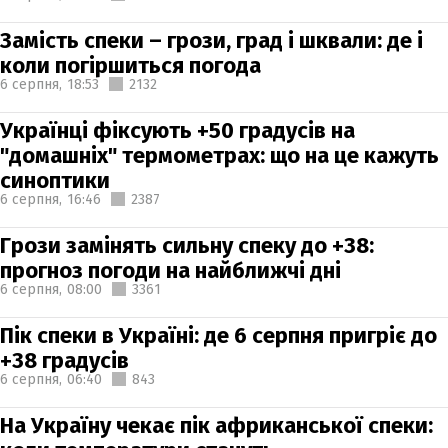
Замість спеки – грози, град і шквали: де і
коли погіршиться погода
6 серпня,
18:53
2132
Українці фіксують +50 градусів на
"домашніх" термометрах: що на це кажуть
синоптики
6 серпня,
16:46
2387
Грози замінять сильну спеку до +38:
прогноз погоди на найближчі дні
6 серпня,
08:00
3361
Пік спеки в Україні: де 6 серпня пригріє до
+38 градусів
6 серпня,
06:40
843
На Україну чекає пік африканської спеки: