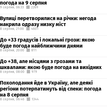
погода на 9 серпня
9 серпня,
06:33
2269
Вулиці перетворилися на річки: негода
накрила одразу низку міст
8 серпня,
21:00
4601
До +33 градусів і локальні грози: якою
буде погода найближчими днями
8 серпня,
20:00
811
До +38, але місцями з грозами та
шквалами: якою буде погода на вихідних
8 серпня,
08:00
979
Похолодання йде в Україну, але деякі
регіони потерпатимуть від спеки: погода
на 8 серпня
8 серпня,
06:46
1344