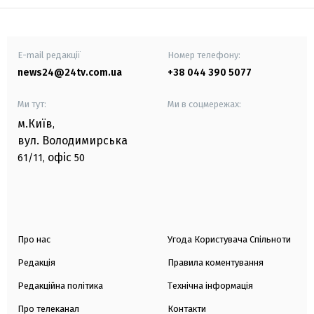
E-mail редакції
Номер телефону:
news24@24tv.com.ua
+38 044 390 5077
Ми тут:
Ми в соцмережах:
м.Київ
,
вул. Володимирська
офіс
61/11,
50
Про нас
Угода Користувача Спільноти
Редакція
Правила коментування
Редакційна політика
Технічна інформація
Про телеканал
Контакти