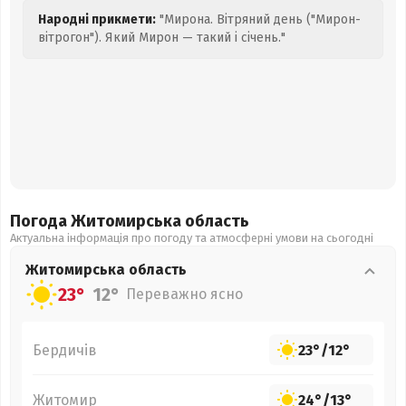
Народні прикмети:
"Мирона. Вітряний день ("Мирон-
вітрогон"). Який Мирон — такий і січень."
Погода Житомирська
область
Актуальна інформація про погоду та атмосферні умови на сьогодні
Житомирська
область
23°
12°
Переважно ясно
Бердичів
23°
/
12°
Житомир
24°
/
13°