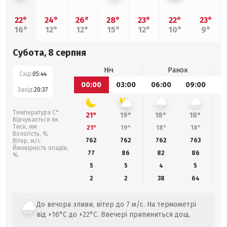
22°
24°
26°
28°
23°
22°
23°
16°
12°
12°
15°
12°
10°
9°
Субота, 8 серпня
Ніч
Ранок
Схід:
05:44
00:00
03:00
06:00
09:00
1
Захід:
20:37
Температура С°
21°
19°
18°
18°
Відчувається як
Тиск, мм
21°
19°
18°
18°
Вологість, %
762
762
762
763
Вітер, м/с
Ймовірність опадів,
77
86
82
86
%
5
5
4
5
2
2
38
64
До вечора зливи, вітер до 7 м/с. На термометрі
від +16°C до +22°C. Ввечері припиниться дощ.