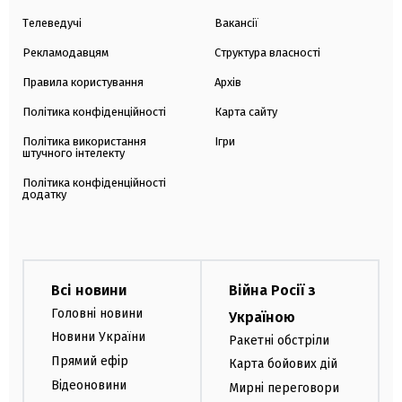
Телеведучі
Вакансії
Рекламодавцям
Структура власності
Правила користування
Архів
Політика конфіденційності
Карта сайту
Політика використання
Ігри
штучного інтелекту
Політика конфіденційності
додатку
Всі новини
Війна Росії з
Головні новини
Україною
Новини України
Ракетні обстріли
Прямий ефір
Карта бойових дій
Відеоновини
Мирні переговори