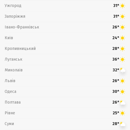
Ужгород
31°
Запоріжжя
31°
Івано-Франківськ
26°
Київ
24°
Кропивницький
28°
Луганськ
36°
Миколаїв
32°
Львів
26°
Одеса
30°
Полтава
26°
Рівне
25°
Суми
28°