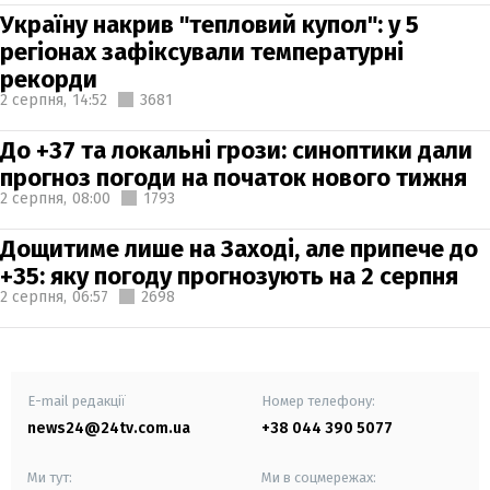
Україну накрив "тепловий купол": у 5
регіонах зафіксували температурні
рекорди
2 серпня,
14:52
3681
До +37 та локальні грози: синоптики дали
прогноз погоди на початок нового тижня
2 серпня,
08:00
1793
Дощитиме лише на Заході, але припече до
+35: яку погоду прогнозують на 2 серпня
2 серпня,
06:57
2698
E-mail редакції
Номер телефону:
news24@24tv.com.ua
+38 044 390 5077
Ми тут:
Ми в соцмережах: