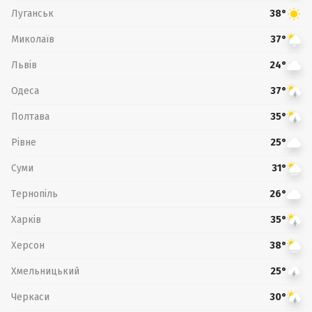
Луганськ
38°
Миколаїв
37°
Львів
24°
Одеса
37°
Полтава
35°
Рівне
25°
Суми
31°
Тернопіль
26°
Харків
35°
Херсон
38°
Хмельницький
25°
Черкаси
30°