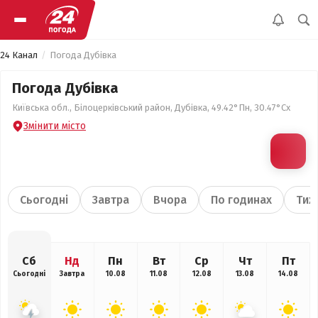
24 Канал
Погода Дубівка
Погода Дубівка
Київська обл., Білоцерківський район, Дубівка, 49.42°Пн, 30.47°Сх
Змінити місто
Сьогодні
Завтра
Вчора
По годинах
Тиж
Сб
Нд
Пн
Вт
Ср
Чт
Пт
Сьогодні
Завтра
10.08
11.08
12.08
13.08
14.08