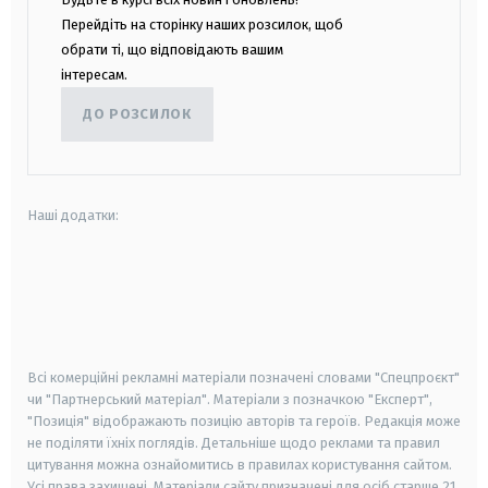
Перейдіть на сторінку наших розсилок, щоб
обрати ті, що відповідають вашим
інтересам.
ДО РОЗСИЛОК
Наші додатки:
android
apple
smart tv
samsung smart tv
Всі комерційні рекламні матеріали позначені словами "Спецпроєкт"
чи "Партнерський матеріал". Матеріали з позначкою "Експерт",
"Позиція" відображають позицію авторів та героїв. Редакція може
не поділяти їхніх поглядів. Детальніше щодо реклами та правил
цитування можна ознайомитись в правилах користування сайтом.
Усі права захищені.
Матеріали сайту призначені для осіб старше
21