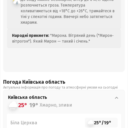
розпочнеться гроза. Температура
коливатиметься від +18°C до +26°C, тримайтеся в
тіні у спекотні години. Ввечері небо затягнеться
хмарами.
Народні прикмети:
"Мирона. Вітряний день ("Мирон-
вітрогон"). Який Мирон — такий і січень."
Погода Київська
область
Актуальна інформація про погоду та атмосферні умови на сьогодні
Київська
область
25°
19°
Хмарно, зливи
Біла Церква
25°
/
19°