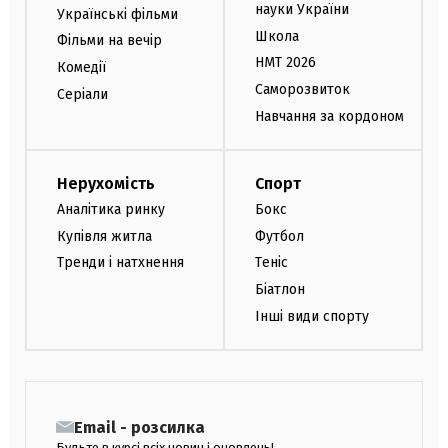
науки України
Українські фільми
Школа
Фільми на вечір
НМТ 2026
Комедії
Саморозвиток
Серіали
Навчання за кордоном
Нерухомість
Спорт
Аналітика ринку
Бокс
Купівля житла
Футбол
Тренди і натхнення
Теніс
Біатлон
Інші види спорту
Email - розсилка
Будьте в курсі всіх новин і оновлень!