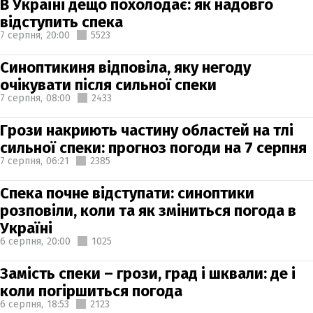
В Україні дещо похолодає: як надовго
відступить спека
7 серпня,
20:00
5523
Синоптикиня відповіла, яку негоду
очікувати після сильної спеки
7 серпня,
08:00
2433
Грози накриють частину областей на тлі
сильної спеки: прогноз погоди на 7 серпня
7 серпня,
06:21
2385
Спека почне відступати: синоптики
розповіли, коли та як зміниться погода в
Україні
6 серпня,
20:00
1025
Замість спеки – грози, град і шквали: де і
коли погіршиться погода
6 серпня,
18:53
2123