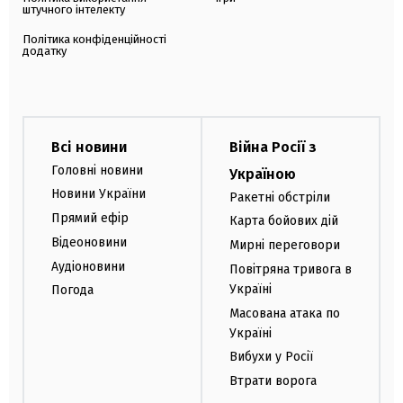
штучного інтелекту
Політика конфіденційності
додатку
Всі новини
Війна Росії з
Головні новини
Україною
Новини України
Ракетні обстріли
Прямий ефір
Карта бойових дій
Відеоновини
Мирні переговори
Аудіоновини
Повітряна тривога в
Україні
Погода
Масована атака по
Україні
Вибухи у Росії
Втрати ворога