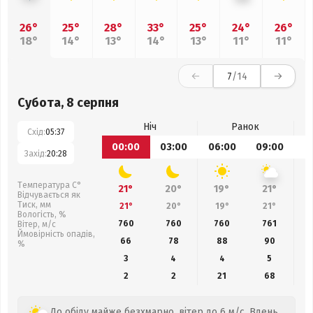
26°
25°
28°
33°
25°
24°
26°
18°
14°
13°
14°
13°
11°
11°
7
/14
Субота, 8 серпня
Ніч
Ранок
Схід:
05:37
00:00
03:00
06:00
09:00
1
Захід:
20:28
Температура С°
21°
20°
19°
21°
Відчувається як
Тиск, мм
21°
20°
19°
21°
Вологість, %
760
760
760
761
Вітер, м/с
Ймовірність опадів,
66
78
88
90
%
3
4
4
5
2
2
21
68
До обіду майже безхмарно, вітер до 6 м/с. Вдень