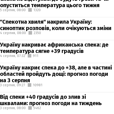
опуститься температура цього тижня
5 серпня,
08:00
1320
"Спекотна хвиля" накрила Україну:
синоптик розповів, коли очікуються зміни
4 серпня,
08:00
2350
Україну накриває африканська спека: де
температура сягне +39 градусів
4 серпня,
07:32
911
Україну накриє спека до +38, але в частині
областей пройдуть дощі: прогноз погоди
на 3 серпня
3 серпня,
09:27
10981
Від спеки +40 градусів до злив зі
шквалами: прогноз погоди на тиждень
3 серпня,
08:00
5462