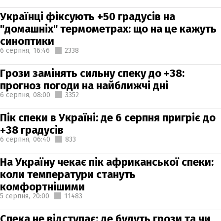
Українці фіксують +50 градусів на
"домашніх" термометрах: що на це кажуть
синоптики
6 серпня,
16:46
2338
Грози замінять сильну спеку до +38:
прогноз погоди на найближчі дні
6 серпня,
08:00
3352
Пік спеки в Україні: де 6 серпня пригріє до
+38 градусів
6 серпня,
06:40
833
На Україну чекає пік африканської спеки:
коли температури стануть
комфортнішими
5 серпня,
20:00
11483
Спека не відступає: де будуть грози та чи