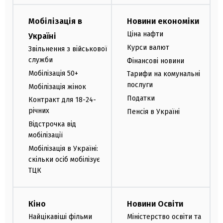
Мобілізація в
Новини економіки
Ціна нафти
Україні
Курси валют
Звільнення з військової
служби
Фінансові новини
Мобілізація 50+
Тарифи на комунальні
послуги
Мобілізація жінок
Податки
Контракт для 18-24-
річних
Пенсія в Україні
Відстрочка від
мобілізації
Мобілізація в Україні:
скільки осіб мобілізує
ТЦК
Кіно
Новини Освіти
Найцікавіші фільми
Міністерство освіти та