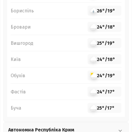
Бориспіль
26°
/
19°
Бровари
24°
/
18°
Вишгород
25°
/
19°
Київ
24°
/
18°
Обухів
24°
/
19°
Фастів
24°
/
17°
Буча
25°
/
17°
Автономна Республіка Крим