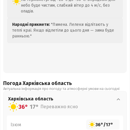
небо буде чистим, слабкий вітер до 4 м/с, без
опадів.
Народні прикмети:
"Пимена. Лелеки відлітають у
теплі краї. Якщо відлетіли до цього дня — зима буде
ранньою."
Погода Харківська
область
Актуальна інформація про погоду та атмосферні умови на сьогодні
Харківська
область
36°
17°
Переважно ясно
Ізюм
36°
/
17°