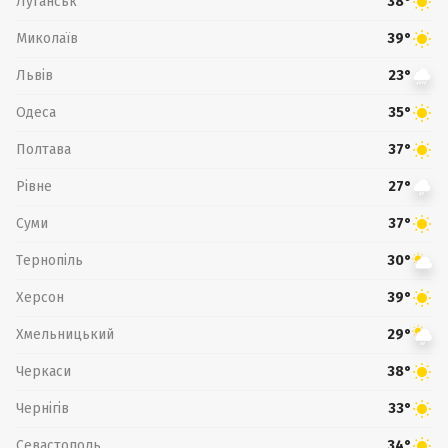
Луганськ
38°
Миколаїв
39°
Львів
23°
Одеса
35°
Полтава
37°
Рівне
27°
Суми
37°
Тернопіль
30°
Херсон
39°
Хмельницький
29°
Черкаси
38°
Чернігів
33°
Севастополь
34°