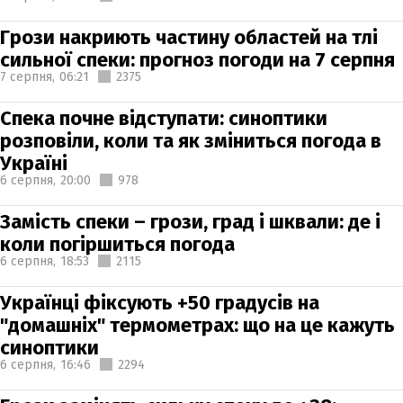
Грози накриють частину областей на тлі
сильної спеки: прогноз погоди на 7 серпня
7 серпня,
06:21
2375
Спека почне відступати: синоптики
розповіли, коли та як зміниться погода в
Україні
6 серпня,
20:00
978
Замість спеки – грози, град і шквали: де і
коли погіршиться погода
6 серпня,
18:53
2115
Українці фіксують +50 градусів на
"домашніх" термометрах: що на це кажуть
синоптики
6 серпня,
16:46
2294