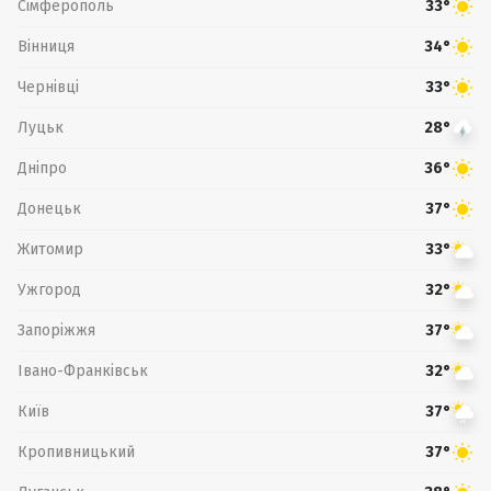
Сімферополь
33°
Вінниця
34°
Чернівці
33°
Луцьк
28°
Дніпро
36°
Донецьк
37°
Житомир
33°
Ужгород
32°
Запоріжжя
37°
Івано-Франківськ
32°
Київ
37°
Кропивницький
37°