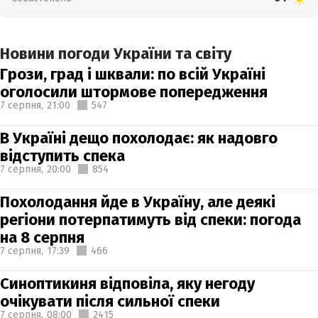
Новини погоди України та світу
Грози, град і шквали: по всій Україні
оголосили штормове попередження
7 серпня,
21:00
547
В Україні дещо похолодає: як надовго
відступить спека
7 серпня,
20:00
854
Похолодання йде в Україну, але деякі
регіони потерпатимуть від спеки: погода
на 8 серпня
7 серпня,
17:39
466
Синоптикиня відповіла, яку негоду
очікувати після сильної спеки
7 серпня,
08:00
2415