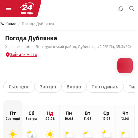
24 Канал
Погода Дублянка
Погода Дублянка
Харківська обл., Богодухівський район, Дублянка, 49.95°Пн, 35.34°Сх
Змінити місто
Сьогодні
Завтра
Вчора
По годинах
Тиж
Пт
Сб
Нд
Пн
Вт
Ср
Чт
Сьогодні
Завтра
09.08
10.08
11.08
12.08
13.08