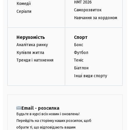
НМТ 2026
Комедії
Саморозвиток
Серіали
Навчання за кордоном
Нерухомість
Спорт
Аналітика ринку
Бокс
Купівля житла
Футбол
Тренди і натхнення
Теніс
Біатлон
Інші види спорту
Email - розсилка
Будьте в курсі всіх новин і оновлень!
Перейдіть на сторінку наших розсилок, щоб
обрати ті, що відповідають вашим