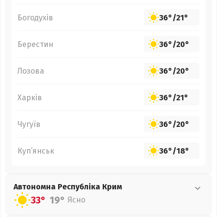
Богодухів
36°
/
21°
Берестин
36°
/
20°
Лозова
36°
/
20°
Харків
36°
/
21°
Чугуїв
36°
/
20°
Куп’янськ
36°
/
18°
Автономна Республіка Крим
33°
19°
Ясно