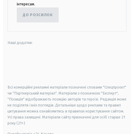
інтересам.
ДО РОЗСИЛОК
Наші додатки:
android
apple
smart tv
samsung smart tv
Всі комерційні рекламні матеріали позначені словами "Спецпроєкт"
чи "Партнерський матеріал". Матеріали з позначкою "Експерт",
"Позиція" відображають позицію авторів та героїв. Редакція може
не поділяти їхніх поглядів. Детальніше щодо реклами та правил
цитування можна ознайомитись в правилах користування сайтом.
Усі права захищені.
Матеріали сайту призначені для осіб старше
21
року (21+)
Онлайн-медіа «24 Канал»