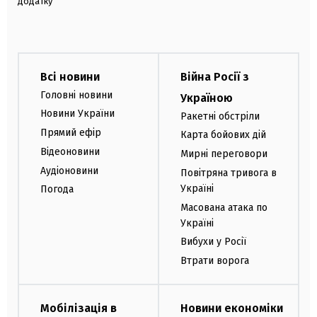
додатку
Всі новини
Війна Росії з
Головні новини
Україною
Новини України
Ракетні обстріли
Прямий ефір
Карта бойових дій
Відеоновини
Мирні переговори
Аудіоновини
Повітряна тривога в
Україні
Погода
Масована атака по
Україні
Вибухи у Росії
Втрати ворога
Мобілізація в
Новини економіки