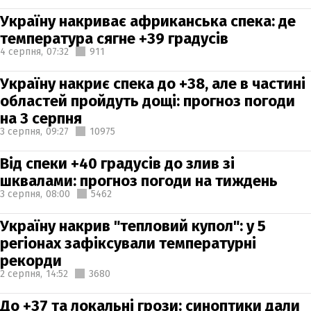
Україну накриває африканська спека: де
температура сягне +39 градусів
4 серпня,
07:32
911
Україну накриє спека до +38, але в частині
областей пройдуть дощі: прогноз погоди
на 3 серпня
3 серпня,
09:27
10975
Від спеки +40 градусів до злив зі
шквалами: прогноз погоди на тиждень
3 серпня,
08:00
5462
Україну накрив "тепловий купол": у 5
регіонах зафіксували температурні
рекорди
2 серпня,
14:52
3680
До +37 та локальні грози: синоптики дали