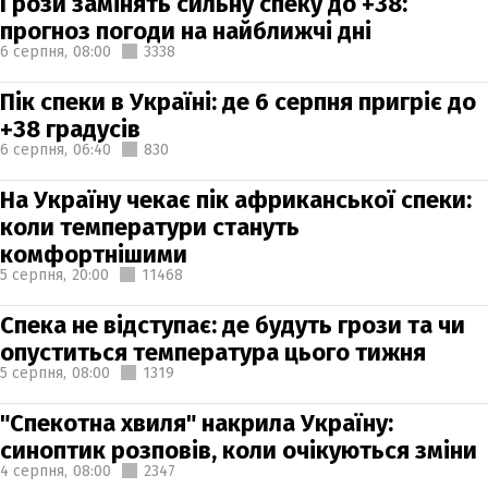
Грози замінять сильну спеку до +38:
прогноз погоди на найближчі дні
6 серпня,
08:00
3338
Пік спеки в Україні: де 6 серпня пригріє до
+38 градусів
6 серпня,
06:40
830
На Україну чекає пік африканської спеки:
коли температури стануть
комфортнішими
5 серпня,
20:00
11468
Спека не відступає: де будуть грози та чи
опуститься температура цього тижня
5 серпня,
08:00
1319
"Спекотна хвиля" накрила Україну:
синоптик розповів, коли очікуються зміни
4 серпня,
08:00
2347