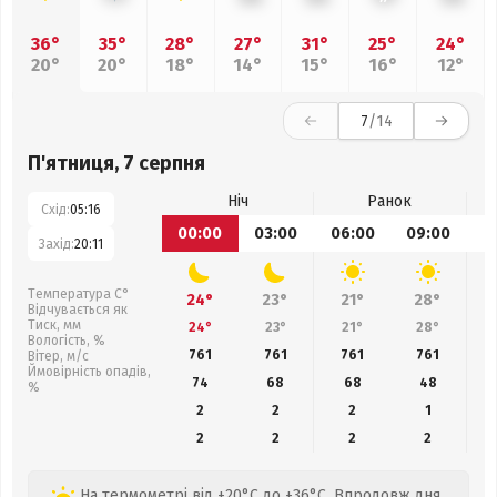
36°
35°
28°
27°
31°
25°
24°
20°
20°
18°
14°
15°
16°
12°
7
/14
П'ятниця, 7 серпня
Ніч
Ранок
Схід:
05:16
00:00
03:00
06:00
09:00
1
Захід:
20:11
Температура С°
24°
23°
21°
28°
Відчувається як
Тиск, мм
24°
23°
21°
28°
Вологість, %
761
761
761
761
Вітер, м/с
Ймовірність опадів,
74
68
68
48
%
2
2
2
1
2
2
2
2
На термометрі від +20°C до +36°C. Впродовж дня