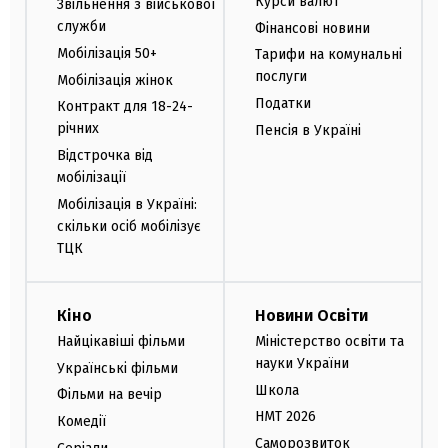
Курси валют
Звільнення з військової
служби
Фінансові новини
Мобілізація 50+
Тарифи на комунальні
послуги
Мобілізація жінок
Податки
Контракт для 18-24-
річних
Пенсія в Україні
Відстрочка від
мобілізації
Мобілізація в Україні:
скільки осіб мобілізує
ТЦК
Кіно
Новини Освіти
Найцікавіші фільми
Міністерство освіти та
науки України
Українські фільми
Школа
Фільми на вечір
НМТ 2026
Комедії
Саморозвиток