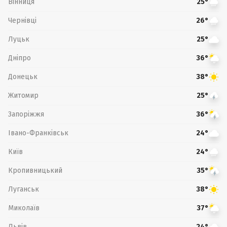
Вінниця
25°
Чернівці
26°
Луцьк
25°
Дніпро
36°
Донецьк
38°
Житомир
25°
Запоріжжя
36°
Івано-Франківськ
24°
Київ
24°
Кропивницький
35°
Луганськ
38°
Миколаїв
37°
Львів
24°