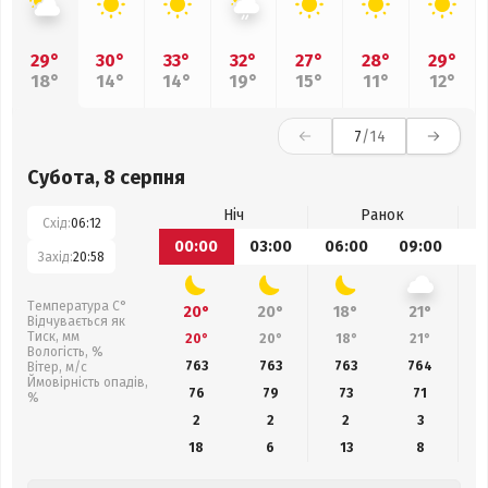
29°
30°
33°
32°
27°
28°
29°
18°
14°
14°
19°
15°
11°
12°
7
/14
Субота, 8 серпня
Ніч
Ранок
Схід:
06:12
00:00
03:00
06:00
09:00
1
Захід:
20:58
Температура С°
20°
20°
18°
21°
Відчувається як
Тиск, мм
20°
20°
18°
21°
Вологість, %
763
763
763
764
Вітер, м/с
Ймовірність опадів,
76
79
73
71
%
2
2
2
3
18
6
13
8