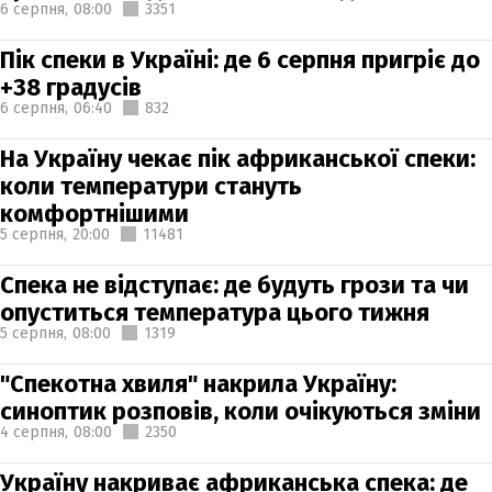
6 серпня,
08:00
3351
Пік спеки в Україні: де 6 серпня пригріє до
+38 градусів
6 серпня,
06:40
832
На Україну чекає пік африканської спеки:
коли температури стануть
комфортнішими
5 серпня,
20:00
11481
Спека не відступає: де будуть грози та чи
опуститься температура цього тижня
5 серпня,
08:00
1319
"Спекотна хвиля" накрила Україну:
синоптик розповів, коли очікуються зміни
4 серпня,
08:00
2350
Україну накриває африканська спека: де