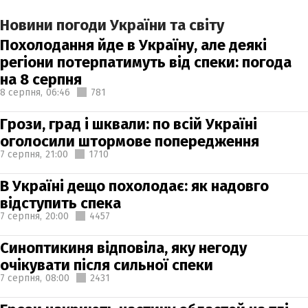
Новини погоди України та світу
Похолодання йде в Україну, але деякі
регіони потерпатимуть від спеки: погода
на 8 серпня
8 серпня,
06:46
781
Грози, град і шквали: по всій Україні
оголосили штормове попередження
7 серпня,
21:00
1710
В Україні дещо похолодає: як надовго
відступить спека
7 серпня,
20:00
4457
Синоптикиня відповіла, яку негоду
очікувати після сильної спеки
7 серпня,
08:00
2431