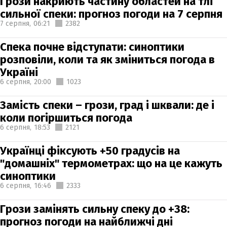
Грози накриють частину областей на тлі
сильної спеки: прогноз погоди на 7 серпня
7 серпня,
06:21
2382
Спека почне відступати: синоптики
розповіли, коли та як зміниться погода в
Україні
6 серпня,
20:00
1023
Замість спеки – грози, град і шквали: де і
коли погіршиться погода
6 серпня,
18:53
2121
Українці фіксують +50 градусів на
"домашніх" термометрах: що на це кажуть
синоптики
6 серпня,
16:46
2333
Грози замінять сильну спеку до +38:
прогноз погоди на найближчі дні