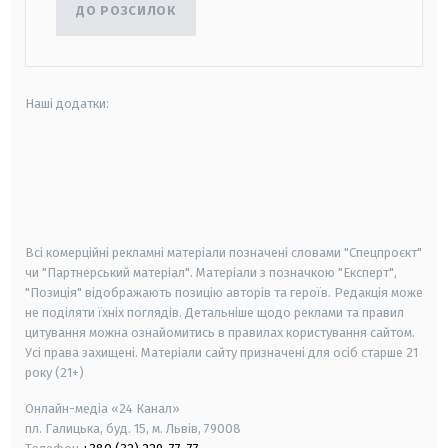
ДО РОЗСИЛОК
Наші додатки:
android
apple
smart tv
samsung smart tv
Всі комерційні рекламні матеріали позначені словами "Спецпроєкт"
чи "Партнерський матеріал". Матеріали з позначкою "Експерт",
"Позиція" відображають позицію авторів та героїв. Редакція може
не поділяти їхніх поглядів. Детальніше щодо реклами та правил
цитування можна ознайомитись в правилах користування сайтом.
Усі права захищені.
Матеріали сайту призначені для осіб старше
21
року (21+)
Онлайн-медіа «24 Канал»
пл. Галицька, буд. 15, м. Львів, 79008