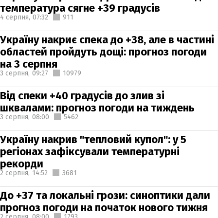
температура сягне +39 градусів
4 серпня,
07:32
911
Україну накриє спека до +38, але в частині
областей пройдуть дощі: прогноз погоди
на 3 серпня
3 серпня,
09:27
10979
Від спеки +40 градусів до злив зі
шквалами: прогноз погоди на тиждень
3 серпня,
08:00
5462
Україну накрив "тепловий купол": у 5
регіонах зафіксували температурні
рекорди
2 серпня,
14:52
3681
До +37 та локальні грози: синоптики дали
прогноз погоди на початок нового тижня
2 серпня,
08:00
1793