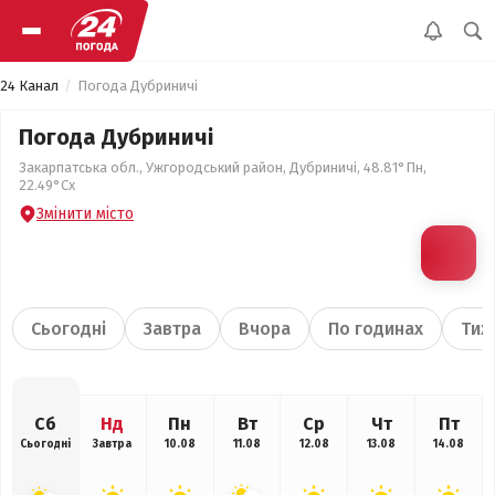
24 Канал
Погода Дубриничі
Погода Дубриничі
Закарпатська обл., Ужгородський район, Дубриничі, 48.81°Пн,
22.49°Сх
Змінити місто
Сьогодні
Завтра
Вчора
По годинах
Тиж
Сб
Нд
Пн
Вт
Ср
Чт
Пт
Сьогодні
Завтра
10.08
11.08
12.08
13.08
14.08