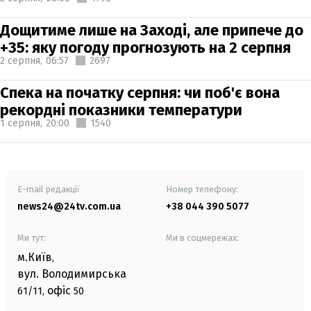
Дощитиме лише на Заході, але припече до
+35: яку погоду прогнозують на 2 серпня
2 серпня,
06:57
2697
Спека на початку серпня: чи поб'є вона
рекордні показники температури
1 серпня,
20:00
1540
E-mail редакції
Номер телефону:
news24@24tv.com.ua
+38 044 390 5077
Ми тут:
Ми в соцмережах:
м.Київ
,
вул. Володимирська
офіс
61/11,
50