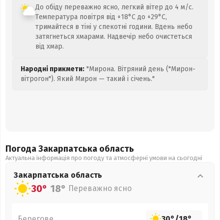
До обіду переважно ясно, легкий вітер до 4 м/с.
Температура повітря від +18°C до +29°C,
тримайтеся в тіні у спекотні години. Вдень небо
затягнеться хмарами. Надвечір небо очистеться
від хмар.
Народні прикмети:
"Мирона. Вітряний день ("Мирон-
вітрогон"). Який Мирон — такий і січень."
Погода Закарпатська
область
Актуальна інформація про погоду та атмосферні умови на сьогодні
Закарпатська
область
30°
18°
Переважно ясно
Берегове
30°
/
18°