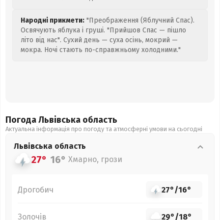
Народні прикмети:
"Преображення (Яблучний Спас).
Освячують яблука і груші. "Прийшов Спас — пішло
літо від нас". Сухий день — суха осінь, мокрий —
мокра. Ночі стають по-справжньому холодними."
Погода Львівська
область
Актуальна інформація про погоду та атмосферні умови на сьогодні
Львівська
область
27°
16°
Хмарно, грози
Дрогобич
27°
/
16°
Золочів
29°
/
18°