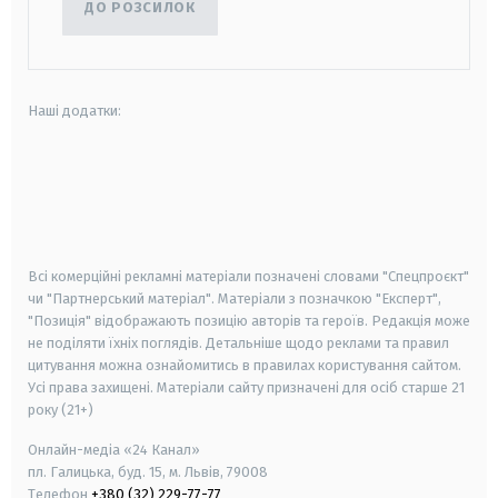
ДО РОЗСИЛОК
Наші додатки:
android
apple
smart tv
samsung smart tv
Всі комерційні рекламні матеріали позначені словами "Спецпроєкт"
чи "Партнерський матеріал". Матеріали з позначкою "Експерт",
"Позиція" відображають позицію авторів та героїв. Редакція може
не поділяти їхніх поглядів. Детальніше щодо реклами та правил
цитування можна ознайомитись в правилах користування сайтом.
Усі права захищені.
Матеріали сайту призначені для осіб старше
21
року (21+)
Онлайн-медіа «24 Канал»
пл. Галицька, буд. 15, м. Львів, 79008
Телефон
+380 (32) 229-77-77