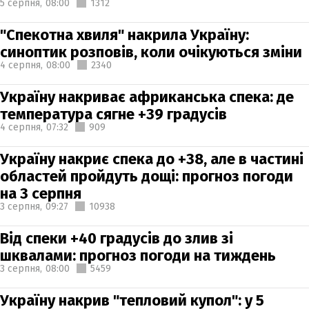
5 серпня,
08:00
1312
"Спекотна хвиля" накрила Україну:
синоптик розповів, коли очікуються зміни
4 серпня,
08:00
2340
Україну накриває африканська спека: де
температура сягне +39 градусів
4 серпня,
07:32
909
Україну накриє спека до +38, але в частині
областей пройдуть дощі: прогноз погоди
на 3 серпня
3 серпня,
09:27
10938
Від спеки +40 градусів до злив зі
шквалами: прогноз погоди на тиждень
3 серпня,
08:00
5459
Україну накрив "тепловий купол": у 5