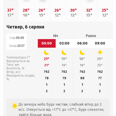
37°
28°
26°
26°
30°
32°
25°
17°
16°
15°
12°
12°
15°
12°
Четвер, 6 серпня
Ніч
Ранок
Схід:
06:00
00:00
03:00
06:00
09:00
1
Захід:
20:57
Температура С°
21°
19°
18°
25°
Відчувається як
Тиск, мм
21°
19°
18°
25°
Вологість, %
762
762
762
762
Вітер, м/с
Ймовірність опадів,
78
79
88
77
%
1
1
1
1
2
2
2
2
До вечора небо буде чистим, слабкий вітер до 2
м/с. Очікується від +17°C до +37°C, буде спекотно,
пийте більше води.