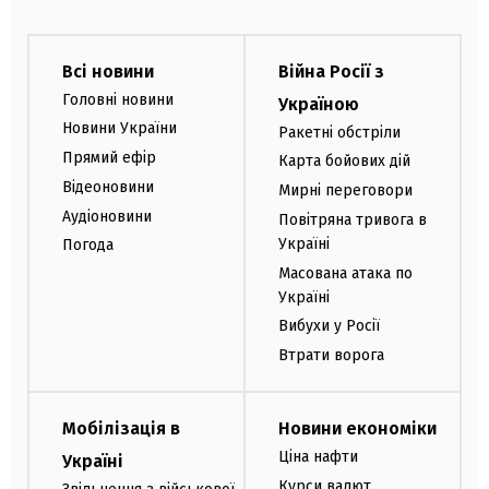
Всі новини
Війна Росії з
Головні новини
Україною
Новини України
Ракетні обстріли
Прямий ефір
Карта бойових дій
Відеоновини
Мирні переговори
Аудіоновини
Повітряна тривога в
Україні
Погода
Масована атака по
Україні
Вибухи у Росії
Втрати ворога
Мобілізація в
Новини економіки
Ціна нафти
Україні
Курси валют