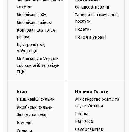
Звільнення з військової
служби
Фінансові новини
Мобілізація 50+
Тарифи на комунальні
послуги
Мобілізація жінок
Податки
Контракт для 18-24-
річних
Пенсія в Україні
Відстрочка від
мобілізації
Мобілізація в Україні:
скільки осіб мобілізує
ТЦК
Кіно
Новини Освіти
Найцікавіші фільми
Міністерство освіти та
науки України
Українські фільми
Школа
Фільми на вечір
НМТ 2026
Комедії
Саморозвиток
Серіали