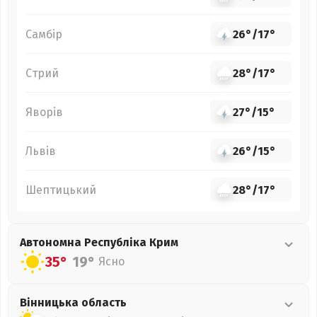
Самбір
26°
/
17°
Стрий
28°
/
17°
Яворів
27°
/
15°
Львів
26°
/
15°
Шептицький
28°
/
17°
Автономна Республіка Крим
35°
19°
Ясно
Вінницька
область