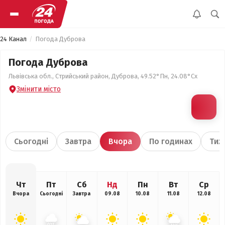
24 Канал
Погода Дуброва
Погода Дуброва
Львівська обл., Стрийський район, Дуброва, 49.52°Пн, 24.08°Сх
Змінити місто
Сьогодні
Завтра
Вчора
По годинах
Тиж
Чт
Пт
Сб
Нд
Пн
Вт
Ср
Вчора
Сьогодні
Завтра
09.08
10.08
11.08
12.08