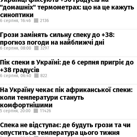
"домашніх" термометрах: що на це кажуть
синоптики
6 серпня,
16:46
2136
Грози замінять сильну спеку до +38:
прогноз погоди на найближчі дні
6 серпня,
08:00
3297
Пік спеки в Україні: де 6 серпня пригріє до
+38 градусів
6 серпня,
06:40
822
На Україну чекає пік африканської спеки:
коли температури стануть
комфортнішими
5 серпня,
20:00
11426
Спека не відступає: де будуть грози та чи
опуститься температура цього тижня