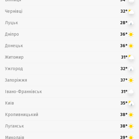
Чернівці
32°
Луцьк
28°
Дніпро
36°
Донецьк
36°
Житомир
31°
Ужгород
32°
Запоріжжя
37°
Івано-Франківськ
31°
Київ
35°
Кропивницький
38°
Луганськ
38°
Миколаїв
39°