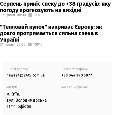
Серпень приніс спеку до +38 градусів: яку
погоду прогнозують на вихідні
1 серпня,
08:00
846
"Тепловий купол" накриває Європу: як
довго протримається сильна спека в
Україні
31 липня,
20:00
10915
E-mail редакції
Номер телефону:
news24@24tv.com.ua
+38 044 390 5077
Ми тут:
Ми в соцмережах:
м.Київ
,
вул. Володимирська
офіс
61/11,
50