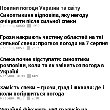
Новини погоди України та світу
Синоптикиня відповіла, яку негоду
очікувати після сильної спеки
7 серпня,
08:00
1932
Грози накриють частину областей на тлі
сильної спеки: прогноз погоди на 7 серпня
7 серпня,
06:21
2279
Спека почне відступати: синоптики
розповіли, коли та як зміниться погода в
Україні
6 серпня,
20:00
889
Замість спеки – грози, град і шквали: де і
коли погіршиться погода
6 серпня,
18:53
2038
Українці фіксують +50 градусів на