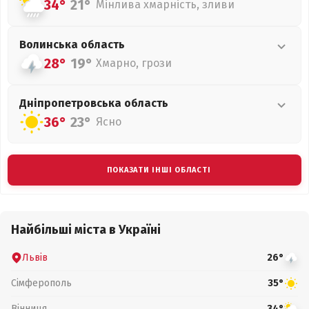
34°
21°
Мінлива хмарність, зливи
Волинська
область
28°
19°
Хмарно, грози
Дніпропетровська
область
36°
23°
Ясно
ПОКАЗАТИ ІНШІ ОБЛАСТІ
Найбільші міста в Україні
Львів
26°
Сімферополь
35°
Вінниця
34°