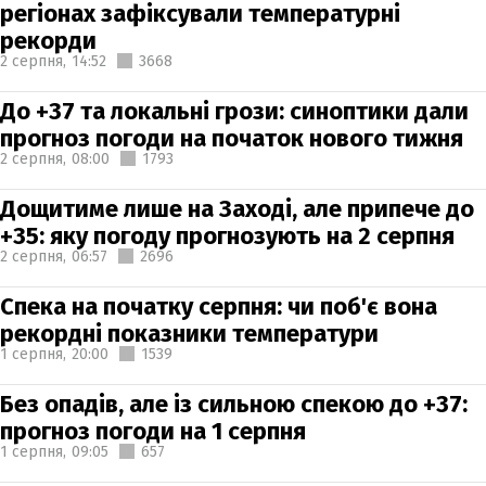
регіонах зафіксували температурні
рекорди
2 серпня,
14:52
3668
До +37 та локальні грози: синоптики дали
прогноз погоди на початок нового тижня
2 серпня,
08:00
1793
Дощитиме лише на Заході, але припече до
+35: яку погоду прогнозують на 2 серпня
2 серпня,
06:57
2696
Спека на початку серпня: чи поб'є вона
рекордні показники температури
1 серпня,
20:00
1539
Без опадів, але із сильною спекою до +37:
прогноз погоди на 1 серпня
1 серпня,
09:05
657