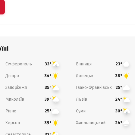
їні
Сімферополь
Вінниця
33°
23°
Дніпро
Донецьк
34°
38°
Запоріжжя
Івано-Франківськ
35°
25°
Миколаїв
Львів
39°
24°
Рівне
Суми
25°
30°
Херсон
Хмельницький
39°
24°
Севастополь
32°