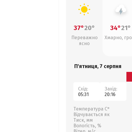
37°
20°
34°
21°
Переважно
Хмарно, гро
ясно
П'ятниця, 7 серпня
Схід:
Захід:
05:31
20:16
Температура С°
Відчувається як
Тиск, мм
Вологість, %
Вітер, м/с