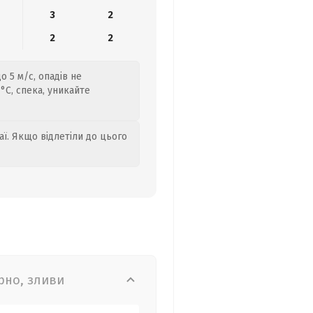
3
2
2
2
 5 м/с, опадів не
°C, спека, уникайте
аї. Якщо відлетіли до цього
рно, зливи