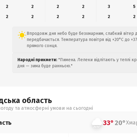
2
2
2
2
3
5
2
2
2
2
2
2
Впродовж дня небо буде безхмарним, слабкий вітер до
передбачається. Температура повітря від +20°C до +37
прямого сонця.
Народні прикмети:
"Пимена. Лелеки відлітають у теплі кр
дня — зима буде ранньою."
адська
область
огоду та атмосферні умови на сьогодні
33°
20°
асть
Хма