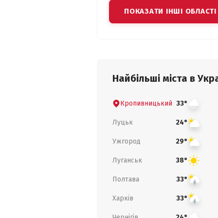
ПОКАЗАТИ ІНШІ ОБЛАСТІ
Найбільші міста в Укра
Кропивницький
33°
Луцьк
24°
Ужгород
29°
Луганськ
38°
Полтава
33°
Харків
33°
Чернігів
24°