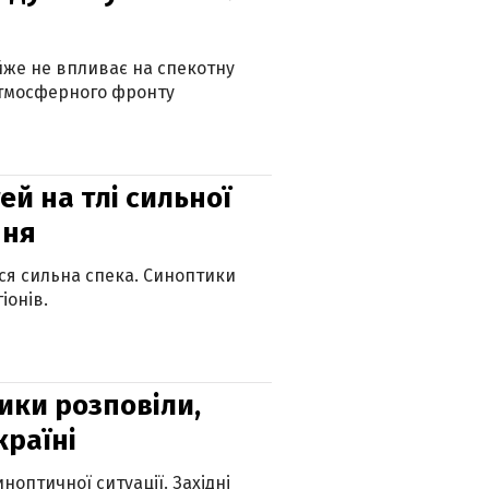
айже не впливає на спекотну
атмосферного фронту
й на тлі сильної
пня
ься сильна спека. Синоптики
іонів.
ики розповіли,
країні
оптичної ситуації. Західні