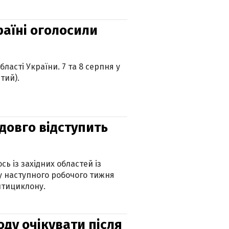
країні оголосили
ласті України. 7 та 8 серпня у
тий).
адовго відступить
ь із західних областей із
 наступного робочого тижня
нтициклону.
оду очікувати після