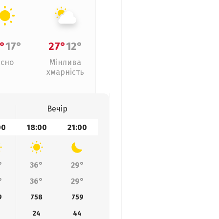
°
17°
27°
12°
Ясно
Мінлива
хмарність
Вечір
00
18:00
21:00
°
36°
29°
°
36°
29°
9
758
759
24
44