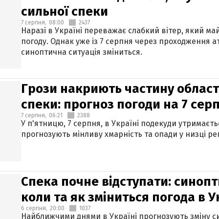
сильної спеки
7 серпня,
08:00
2437
Наразі в Україні переважає слабкий вітер, який м
погоду. Однак уже із 7 серпня через проходження 
синоптична ситуація зміниться.
Грози накриють частину областе
спеки: прогноз погоди на 7 сер
7 серпня,
06:21
2388
У п'ятницю, 7 серпня, в Україні подекуди утримаєт
прогнозують мінливу хмарність та опади у низці рег
Спека почне відступати: синопт
коли та як зміниться погода в У
6 серпня,
20:00
1037
Найближчими днями в Україні прогнозують зміну син