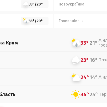
33°
/
20°
Новоукраїнка
33°
/
20°
Голованівськ
Мін
33°
21°
ка Крим
гро
23°
16°
Пох
24°
14°
Мін
34°
25°
бласть
Пер