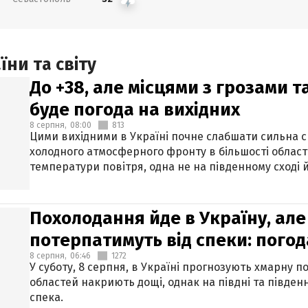
ни та світу
До +38, але місцями з грозами 
буде погода на вихідних
8 серпня,
08:00
813
Цими вихідними в Україні почне слабшати сильна 
холодного атмосферного фронту в більшості област
температури повітря, одна не на південному сході й
Похолодання йде в Україну, але
потерпатимуть від спеки: погод
8 серпня,
06:46
1272
У суботу, 8 серпня, в Україні прогнозують хмарну п
областей накриють дощі, однак на півдні та півден
спека.