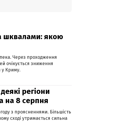
та шквалами: якою
спека. Через проходження
ей очікується зниження
 у Криму.
 деякі регіони
а на 8 серпня
огоду з проясненнями. Більшість
ному сході утримається сильна