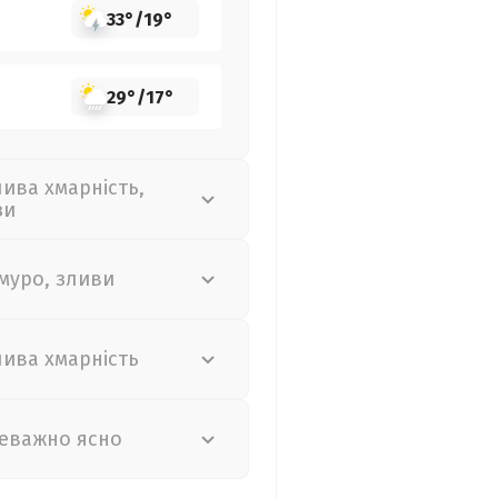
33°
/
19°
29°
/
17°
лива хмарність,
зи
муро, зливи
лива хмарність
еважно ясно