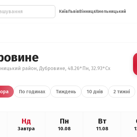
Київ
Львів
Вінниця
Хмельницький
ровине
ницький район, Дубровине, 48.26°Пн, 32.93°Сх
ора
По годинах
Тиждень
10 днів
2 тижні
Нд
Пн
Вт
Завтра
10.08
11.08
1