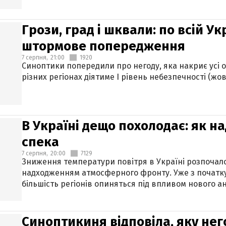
Грози, град і шквали: по всій У
штормове попередження
7 серпня,
21:00
1920
Синоптики попередили про негоду, яка накриє усі об
різних регіонах діятиме І рівень небезпечності (жов
В Україні дещо похолодає: як н
спека
7 серпня,
20:00
7129
Зниження температури повітря в Україні розпочалос
надходженням атмосферного фронту. Уже з початку
більшість регіонів опиняться під впливом нового а
Синоптикиня відповіла, яку нег