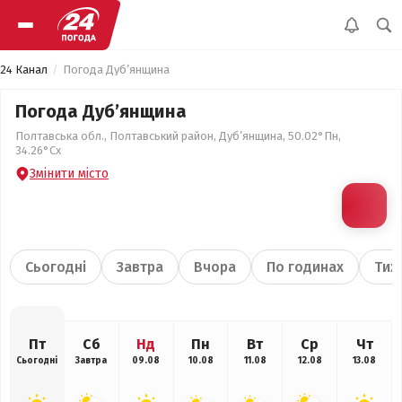
24 Канал
Погода Дуб’янщина
Погода Дуб’янщина
Полтавська обл., Полтавський район, Дуб’янщина, 50.02°Пн,
34.26°Сх
Змінити місто
Сьогодні
Завтра
Вчора
По годинах
Тиж
Пт
Сб
Нд
Пн
Вт
Ср
Чт
Сьогодні
Завтра
09.08
10.08
11.08
12.08
13.08