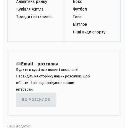
Аналітика ринку
Бокс
Купівля житла
Футбол
Тренди і натхнення
Теніс
Біатлон
Інші види спорту
Email - розсилка
Будьте в курсі всіх новин і оновлень!
Перейдіть на сторінку наших розсилок, щоб
обрати ті, що відповідають вашим
інтересам.
ДО РОЗСИЛОК
Наші додатки: