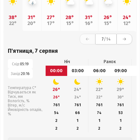
38°
31°
27°
28°
31°
26°
24°
22°
20°
17°
15°
16°
15°
12°
7
/14
П'ятниця, 7 серпня
Ніч
Ранок
Схід:
05:19
00:00
03:00
06:00
09:00
1
Захід:
20:16
Температура С°
26°
24°
22°
29°
Відчувається як
Тиск, мм
26°
24°
22°
30°
Вологість, %
761
761
761
761
Вітер, м/с
Ймовірність опадів,
54
66
74
53
%
2
1
1
1
2
2
2
2