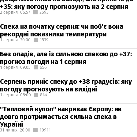
+35: яку погоду прогнозують на 2 серпня
2 серпня,
06:57
2693
Спека на початку серпня: чи поб'є вона
рекордні показники температури
1 серпня,
20:00
1539
Без опадів, але із сильною спекою до +37:
прогноз погоди на 1 серпня
1 серпня,
09:05
656
Серпень приніс спеку до +38 градусів: яку
погоду прогнозують на вихідні
1 серпня,
08:00
844
"Тепловий купол" накриває Європу: як
довго протримається сильна спека в
Україні
31 липня,
20:00
10911