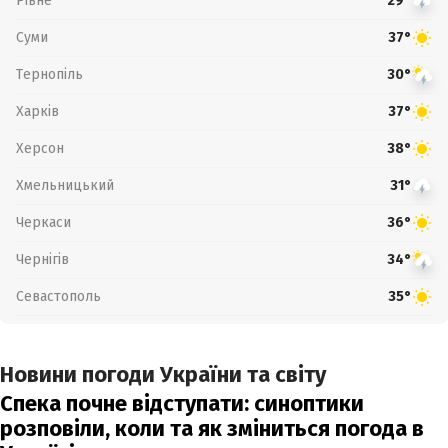
Рівне
29°
Суми
37°
Тернопіль
30°
Харків
37°
Херсон
38°
Хмельницький
31°
Черкаси
36°
Чернігів
34°
Севастополь
35°
Новини погоди України та світу
Спека почне відступати: синоптики
розповіли, коли та як зміниться погода в