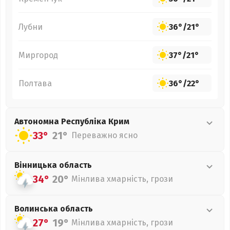
Лубни
36°
/
21°
Миргород
37°
/
21°
Полтава
36°
/
22°
Автономна Республіка Крим
33°
21°
Переважно ясно
Вінницька
область
34°
20°
Мінлива хмарність, грози
Волинська
область
27°
19°
Мінлива хмарність, грози