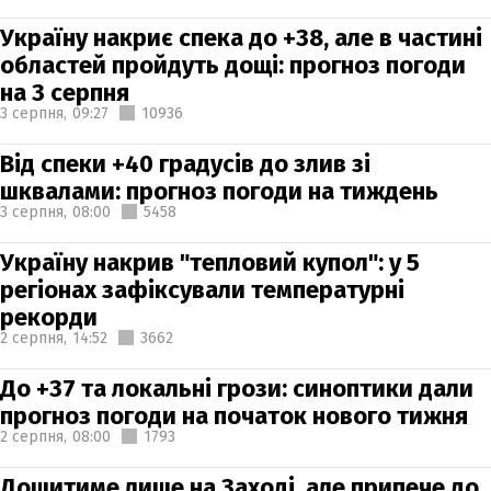
Україну накриє спека до +38, але в частині
областей пройдуть дощі: прогноз погоди
на 3 серпня
3 серпня,
09:27
10936
Від спеки +40 градусів до злив зі
шквалами: прогноз погоди на тиждень
3 серпня,
08:00
5458
Україну накрив "тепловий купол": у 5
регіонах зафіксували температурні
рекорди
2 серпня,
14:52
3662
До +37 та локальні грози: синоптики дали
прогноз погоди на початок нового тижня
2 серпня,
08:00
1793
Дощитиме лише на Заході, але припече до