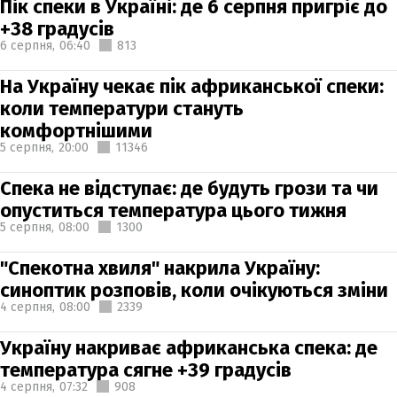
Пік спеки в Україні: де 6 серпня пригріє до
+38 градусів
6 серпня,
06:40
813
На Україну чекає пік африканської спеки:
коли температури стануть
комфортнішими
5 серпня,
20:00
11346
Спека не відступає: де будуть грози та чи
опуститься температура цього тижня
5 серпня,
08:00
1300
"Спекотна хвиля" накрила Україну:
синоптик розповів, коли очікуються зміни
4 серпня,
08:00
2339
Україну накриває африканська спека: де
температура сягне +39 градусів
4 серпня,
07:32
908