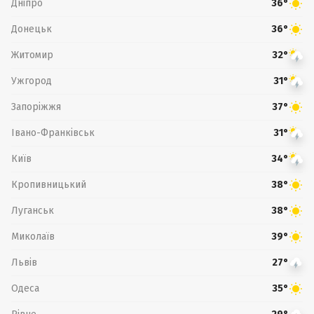
Дніпро
36°
Донецьк
36°
Житомир
32°
Ужгород
31°
Запоріжжя
37°
Івано-Франківськ
31°
Київ
34°
Кропивницький
38°
Луганськ
38°
Миколаїв
39°
Львів
27°
Одеса
35°