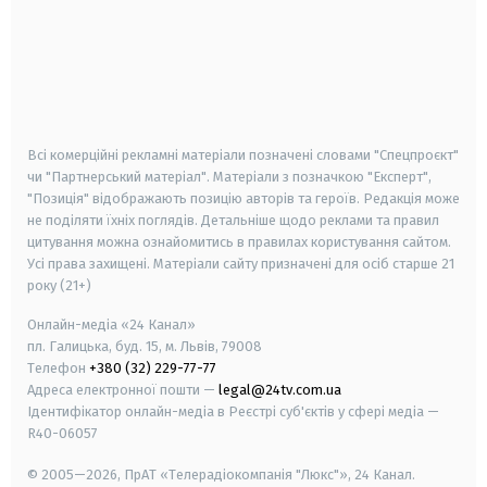
android
apple
smart tv
samsung smart tv
Всі комерційні рекламні матеріали позначені словами "Спецпроєкт"
чи "Партнерський матеріал". Матеріали з позначкою "Експерт",
"Позиція" відображають позицію авторів та героїв. Редакція може
не поділяти їхніх поглядів. Детальніше щодо реклами та правил
цитування можна ознайомитись в правилах користування сайтом.
Усі права захищені.
Матеріали сайту призначені для осіб старше
21
року (21+)
Онлайн-медіа «24 Канал»
пл. Галицька, буд. 15, м. Львів, 79008
Телефон
+380 (32) 229-77-77
Адреса електронної пошти —
legal@24tv.com.ua
Ідентифікатор онлайн-медіа в Реєстрі суб'єктів у сфері медіа —
R40-06057
© 2005—2026,
ПрАТ «Телерадіокомпанія "Люкс"», 24 Канал.