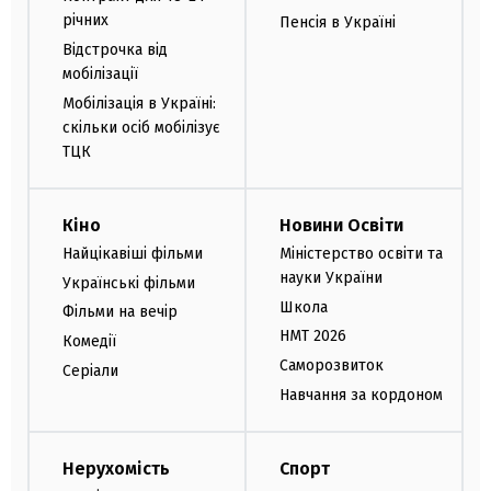
річних
Пенсія в Україні
Відстрочка від
мобілізації
Мобілізація в Україні:
скільки осіб мобілізує
ТЦК
Кіно
Новини Освіти
Найцікавіші фільми
Міністерство освіти та
науки України
Українські фільми
Школа
Фільми на вечір
НМТ 2026
Комедії
Саморозвиток
Серіали
Навчання за кордоном
Нерухомість
Спорт