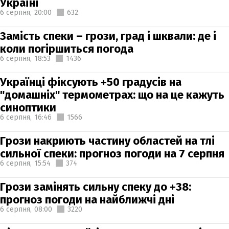
Україні
6 серпня,
20:00
632
Замість спеки – грози, град і шквали: де і
коли погіршиться погода
6 серпня,
18:53
1436
Українці фіксують +50 градусів на
"домашніх" термометрах: що на це кажуть
синоптики
6 серпня,
16:46
1566
Грози накриють частину областей на тлі
сильної спеки: прогноз погоди на 7 серпня
6 серпня,
15:54
374
Грози замінять сильну спеку до +38:
прогноз погоди на найближчі дні
6 серпня,
08:00
3220