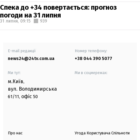
Спека до +34 повертається: прогноз
погоди на 31 липня
31 липня,
09:15
939
E-mail редакції
Номер телефону:
news24@24tv.com.ua
+38 044 390 5077
Ми тут:
Ми в соцмережах:
м.Київ
,
вул. Володимирська
офіс
61/11,
50
Про нас
Угода Користувача Спільноти