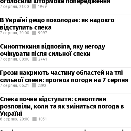
оголосили штормове попередження
7 серпня,
21:00
1949
В Україні дещо похолодає: як надовго
відступить спека
7 серпня,
20:00
9097
Синоптикиня відповіла, яку негоду
очікувати після сильної спеки
7 серпня,
08:00
2441
Грози накриють частину областей на тлі
сильної спеки: прогноз погоди на 7 серпня
7 серпня,
06:21
2392
Спека почне відступати: синоптики
розповіли, коли та як зміниться погода в
Україні
6 серпня,
20:00
1051