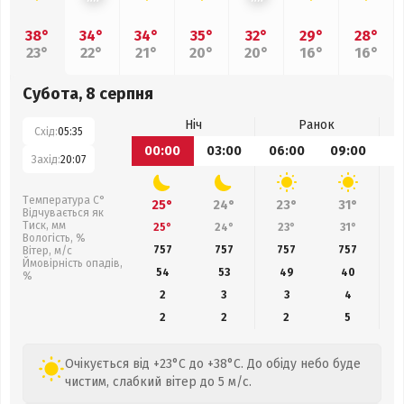
38°
34°
34°
35°
32°
29°
28°
23°
22°
21°
20°
20°
16°
16°
Субота, 8 серпня
Ніч
Ранок
Схід:
05:35
00:00
03:00
06:00
09:00
1
Захід:
20:07
Температура С°
25°
24°
23°
31°
Відчувається як
Тиск, мм
25°
24°
23°
31°
Вологість, %
757
757
757
757
Вітер, м/с
Ймовірність опадів,
54
53
49
40
%
2
3
3
4
2
2
2
5
Очікується від +23°C до +38°C. До обіду небо буде
чистим, слабкий вітер до 5 м/с.