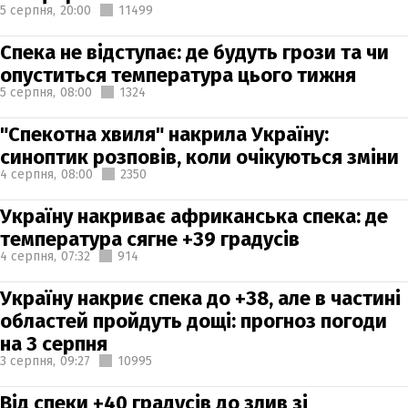
5 серпня,
20:00
11499
Спека не відступає: де будуть грози та чи
опуститься температура цього тижня
5 серпня,
08:00
1324
"Спекотна хвиля" накрила Україну:
синоптик розповів, коли очікуються зміни
4 серпня,
08:00
2350
Україну накриває африканська спека: де
температура сягне +39 градусів
4 серпня,
07:32
914
Україну накриє спека до +38, але в частині
областей пройдуть дощі: прогноз погоди
на 3 серпня
3 серпня,
09:27
10995
Від спеки +40 градусів до злив зі