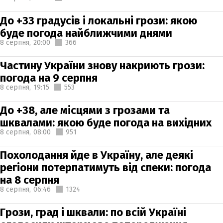
До +33 градусів і локальні грози: якою
буде погода найближчими днями
8 серпня,
20:00
366
Частину України знову накриють грози:
погода на 9 серпня
8 серпня,
19:15
553
До +38, але місцями з грозами та
шквалами: якою буде погода на вихідних
8 серпня,
08:00
951
Похолодання йде в Україну, але деякі
регіони потерпатимуть від спеки: погода
на 8 серпня
8 серпня,
06:46
1324
Грози, град і шквали: по всій Україні