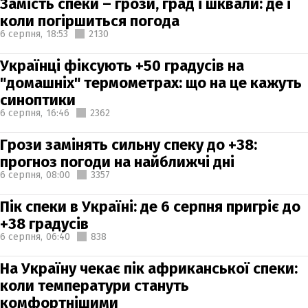
Замість спеки – грози, град і шквали: де і
коли погіршиться погода
6 серпня,
18:53
2130
Українці фіксують +50 градусів на
"домашніх" термометрах: що на це кажуть
синоптики
6 серпня,
16:46
2362
Грози замінять сильну спеку до +38:
прогноз погоди на найближчі дні
6 серпня,
08:00
3357
Пік спеки в Україні: де 6 серпня пригріє до
+38 градусів
6 серпня,
06:40
838
На Україну чекає пік африканської спеки:
коли температури стануть
комфортнішими