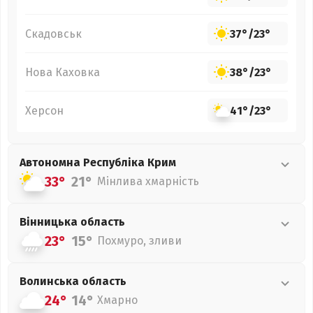
Скадовськ
37°
/
23°
Нова Каховка
38°
/
23°
Херсон
41°
/
23°
Автономна Республіка Крим
33°
21°
Мінлива хмарність
Вінницька
область
23°
15°
Похмуро, зливи
Волинська
область
24°
14°
Хмарно