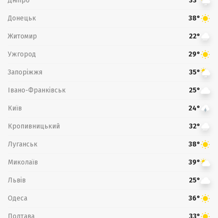
Дніпро
33°
Донецьк
38°
Житомир
22°
Ужгород
29°
Запоріжжя
35°
Івано-Франківськ
25°
Київ
24°
Кропивницький
32°
Луганськ
38°
Миколаїв
39°
Львів
25°
Одеса
36°
Полтава
33°