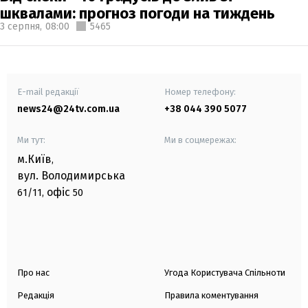
шквалами: прогноз погоди на тиждень
3 серпня,
08:00
5465
E-mail редакції
Номер телефону:
news24@24tv.com.ua
+38 044 390 5077
Ми тут:
Ми в соцмережах:
м.Київ
,
вул. Володимирська
офіс
61/11,
50
Про нас
Угода Користувача Спільноти
Редакція
Правила коментування