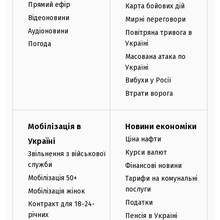
Прямий ефір
Карта бойових дій
Відеоновини
Мирні переговори
Аудіоновини
Повітряна тривога в
Україні
Погода
Масована атака по
Україні
Вибухи у Росії
Втрати ворога
Мобілізація в
Новини економіки
Ціна нафти
Україні
Курси валют
Звільнення з військової
служби
Фінансові новини
Мобілізація 50+
Тарифи на комунальні
послуги
Мобілізація жінок
Податки
Контракт для 18-24-
річних
Пенсія в Україні