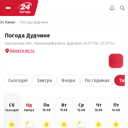
24 Канал
Погода Дудчине
Погода Дудчине
Херсонська обл., Каховський район, Дудчине, 46.57°Пн, 33.73°Сх
Змінити місто
Сьогодні
Завтра
Вчора
По годинах
Тиж
Сб
Нд
Пн
Вт
Ср
Чт
Пт
Сьогодні
Завтра
10.08
11.08
12.08
13.08
14.08