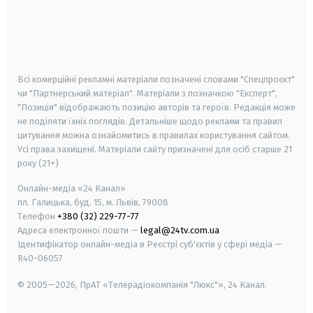
android
apple
smart tv
samsung smart tv
Всі комерційні рекламні матеріали позначені словами "Спецпроєкт"
чи "Партнерський матеріал". Матеріали з позначкою "Експерт",
"Позиція" відображають позицію авторів та героїв. Редакція може
не поділяти їхніх поглядів. Детальніше щодо реклами та правил
цитування можна ознайомитись в правилах користування сайтом.
Усі права захищені.
Матеріали сайту призначені для осіб старше
21
року (21+)
Онлайн-медіа «24 Канал»
пл. Галицька, буд. 15, м. Львів, 79008
Телефон
+380 (32) 229-77-77
Адреса електронної пошти —
legal@24tv.com.ua
Ідентифікатор онлайн-медіа в Реєстрі суб'єктів у сфері медіа —
R40-06057
© 2005—2026,
ПрАТ «Телерадіокомпанія "Люкс"», 24 Канал.