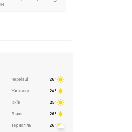
зи
Чернівці
26°
Житомир
24°
Київ
25°
Львів
26°
Тернопіль
26°