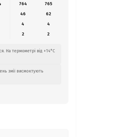
4
764
765
46
62
4
4
2
2
я. На термометрі від +14°C
день змії висмоктують