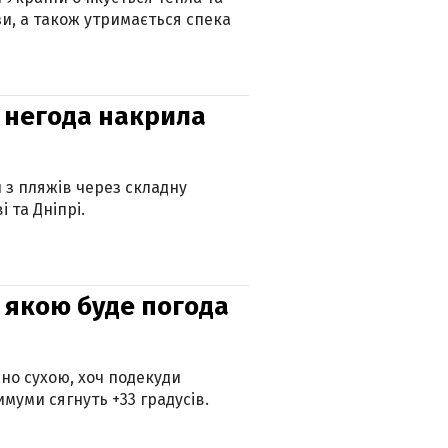
зи, а також утримається спека
: негода накрила
и з пляжів через складну
 та Дніпрі.
и: якою буде погода
но сухою, хоч подекуди
муми сягнуть +33 градусів.