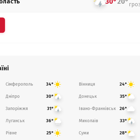
30°
20°
бласть
гро
їні
Сімферополь
Вінниця
34°
24°
Дніпро
Донецьк
30°
35°
Запоріжжя
Івано-Франківськ
31°
26°
Луганськ
Миколаїв
36°
33°
Рівне
Суми
25°
28°