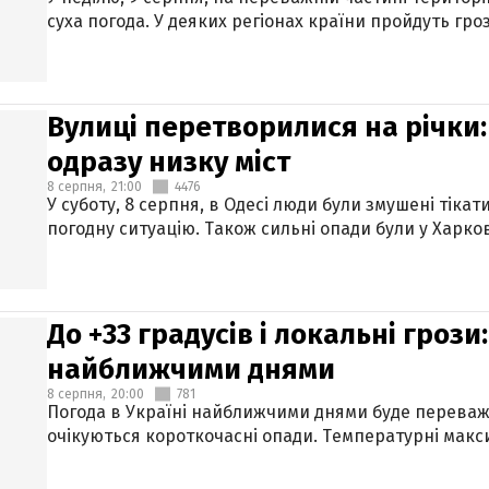
суха погода. У деяких регіонах країни пройдуть гро
Вулиці перетворилися на річки
одразу низку міст
8 серпня,
21:00
4476
У суботу, 8 серпня, в Одесі люди були змушені тікат
погодну ситуацію. Також сильні опади були у Харкові
До +33 градусів і локальні гроз
найближчими днями
8 серпня,
20:00
781
Погода в Україні найближчими днями буде переваж
очікуються короткочасні опади. Температурні макси