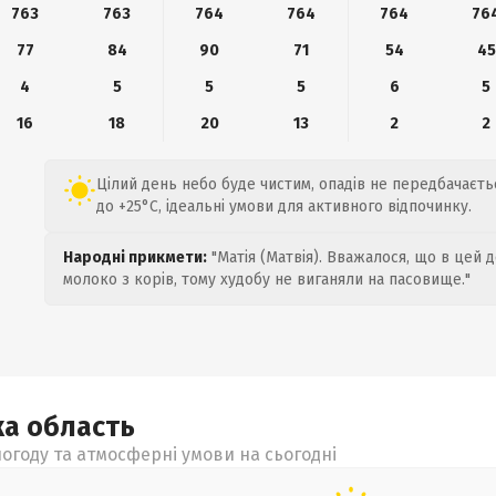
763
763
764
764
764
76
77
84
90
71
54
45
4
5
5
5
6
5
16
18
20
13
2
2
Цілий день небо буде чистим, опадів не передбачаєтьс
до +25°C, ідеальні умови для активного відпочинку.
Народні прикмети:
"Матія (Матвія). Вважалося, що в цей 
молоко з корів, тому худобу не виганяли на пасовище."
ка
область
огоду та атмосферні умови на сьогодні