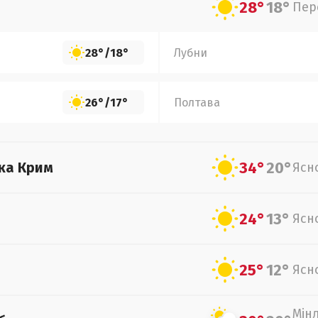
28°
18°
Пер
28°
/
18°
Лубни
26°
/
17°
Полтава
34°
20°
ка Крим
Ясн
24°
13°
Ясн
25°
12°
Ясн
Мін