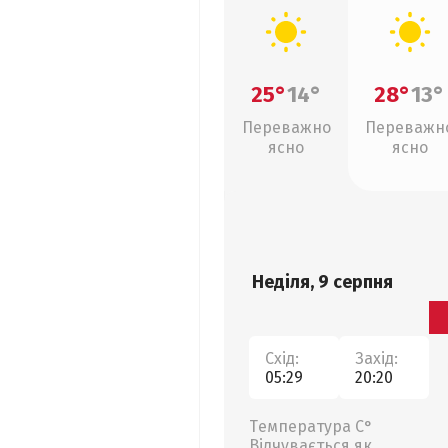
25°
14°
28°
13°
Переважно
Переважн
ясно
ясно
Неділя, 9 серпня
Схід:
Захід:
05:29
20:20
Температура С°
Відчувається як