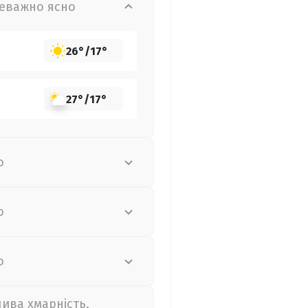
еважно ясно
26°
/
17°
27°
/
17°
о
о
о
лива хмарність,