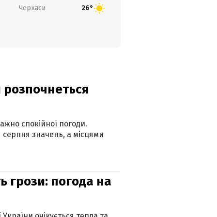
Черкаси
26°
ди розпочнеться
ажно спокійної погоди.
 серпня значень, а місцями
ь грози: погода на
ї України очікується тепла та