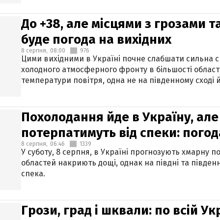
До +38, але місцями з грозами 
буде погода на вихідних
8 серпня,
08:00
976
Цими вихідними в Україні почне слабшати сильна 
холодного атмосферного фронту в більшості област
температури повітря, одна не на південному сході й
Похолодання йде в Україну, але
потерпатимуть від спеки: погод
8 серпня,
06:46
1339
У суботу, 8 серпня, в Україні прогнозують хмарну п
областей накриють дощі, однак на півдні та півден
спека.
Грози, град і шквали: по всій У