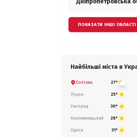
Дніпропетровська
о
ПОКАЗАТИ ІНШІ ОБЛАСТІ
Найбільші міста в Укра
Полтава
27°
Луцьк
25°
Ужгород
30°
Кропивницький
28°
Одеса
31°