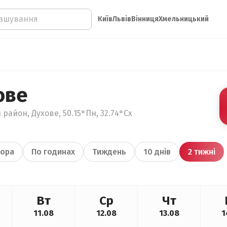
Київ
Львів
Вінниця
Хмельницький
ове
район, Духове, 50.15°Пн, 32.74°Сх
ора
По годинах
Тиждень
10 днів
2 тижні
Вт
Ср
Чт
11.08
12.08
13.08
1