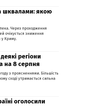
та шквалами: якою
спека. Через проходження
ей очікується зниження
 у Криму.
 деякі регіони
а на 8 серпня
огоду з проясненнями. Більшість
ному сході утримається сильна
країні оголосили