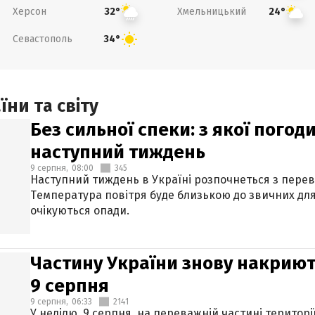
Херсон
Хмельницький
32°
24°
Севастополь
34°
ни та світу
Без сильної спеки: з якої пого
наступний тиждень
9 серпня,
08:00
345
Наступний тиждень в Україні розпочнеться з перев
Температура повітря буде близькою до звичних для
очікуються опади.
Частину України знову накриют
9 серпня
9 серпня,
06:33
2141
У неділю, 9 серпня, на переважній частині територі