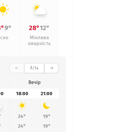
3°
9°
28°
12°
Ясно
Мінлива
хмарність
7
/14
Вечір
00
18:00
21:00
°
24°
19°
°
24°
19°