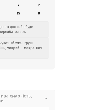
2
2
15
8
одовж дня небо буде
 передбачається.
ують яблука і груші.
сінь, мокрий — мокра. Ночі
лива хмарність,
зи