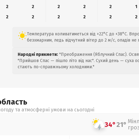
2
2
2
2
2
1
2
2
2
2
2
2
Температура коливатиметься від +22°C до +38°C. Впр
безхмарним, ледь відчутний вітер до 2 м/с, опадів не
Народні прикмети:
"Преображення (Яблучний Спас). Освяч
"Прийшов Спас — пішло літо від нас". Сухий день — суха о
стають по-справжньому холодними."
область
огоду та атмосферні умови на сьогодні
Мін
34°
21°
гро