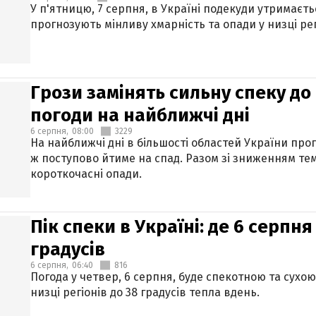
У п'ятницю, 7 серпня, в Україні подекуди утримаєт
прогнозують мінливу хмарність та опади у низці рег
Грози замінять сильну спеку до 
погоди на найближчі дні
6 серпня,
08:00
3229
На найближчі дні в більшості областей України про
ж поступово йтиме на спад. Разом зі зниженням те
короткочасні опади.
Пік спеки в Україні: де 6 серпня
градусів
6 серпня,
06:40
816
Погода у четвер, 6 серпня, буде спекотною та сухо
низці регіонів до 38 градусів тепла вдень.