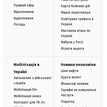
Прямий ефір
Карта бойових дій
Відеоновини
Мирні переговори
Аудіоновини
Повітряна тривога в
Україні
Погода
Масована атака по
Україні
Вибухи у Росії
Втрати ворога
Мобілізація в
Новини економіки
Ціна нафти
Україні
Курси валют
Звільнення з військової
служби
Фінансові новини
Мобілізація 50+
Тарифи на комунальні
послуги
Мобілізація жінок
Податки
Контракт для 18-24-