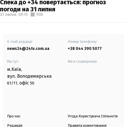
Спека до +34 повертається: прогноз
погоди на 31 липня
31 липня,
09:15
938
E-mail редакції
Номер телефону:
news24@24tv.com.ua
+38 044 390 5077
Ми тут:
Ми в соцмережах:
м.Київ
,
вул. Володимирська
офіс
61/11,
50
Про нас
Угода Користувача Спільноти
Редакція
Правила коментування