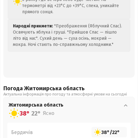
термометрі від +23°C до +39°C, спека, уникайте
прямого сонця.
Народні прикмети:
"Преображення (Яблучний Спас).
Освячують яблука і груші. "Прийшов Спас — пішло
літо від нас". Сухий день — суха осінь, мокрий —
мокра. Ночі стають по-справжньому холодними."
Погода Житомирська
область
Актуальна інформація про погоду та атмосферні умови на сьогодні
Житомирська
область
38°
22°
Ясно
Бердичів
38°
/
22°