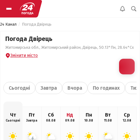
24 Канал
Погода Двірець
Погода Двірець
Житомирська обл., Житомирський район, Двірець, 50.13°Пн, 28.64°Сх
Змінити місто
Сьогодні
Завтра
Вчора
По годинах
Тиж
Чт
Пт
Сб
Нд
Пн
Вт
Ср
Сьогодні
Завтра
08.08
09.08
10.08
11.08
12.08