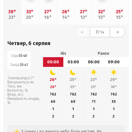
39°
33°
27°
26°
27°
32°
25°
23°
20°
16°
14°
13°
15°
15°
7
/14
Четвер, 6 серпня
Ніч
Ранок
Схід:
05:40
00:00
03:00
06:00
09:00
1
Захід:
20:41
Температура С°
26°
25°
23°
29°
Відчувається як
Тиск, мм
26°
25°
23°
30°
Вологість, %
762
762
762
762
Вітер, м/с
Ймовірність опадів,
60
69
71
55
%
1
1
1
1
2
2
2
2
З ранку і до вечора небо буде чистим. На