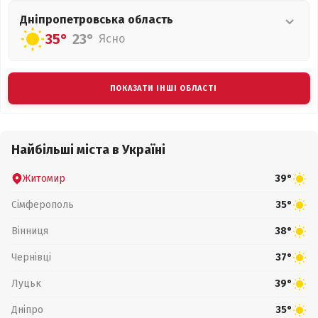
Дніпропетровська
область
35°
23°
Ясно
ПОКАЗАТИ ІНШІ ОБЛАСТІ
Найбільші міста в Україні
Житомир
39°
Сімферополь
35°
Вінниця
38°
Чернівці
37°
Луцьк
39°
Дніпро
35°