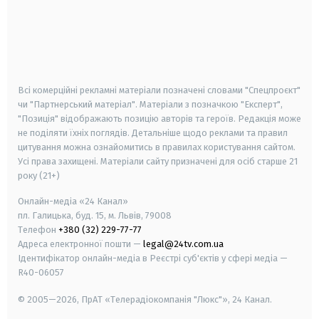
android
apple
smart tv
samsung smart tv
Всі комерційні рекламні матеріали позначені словами "Спецпроєкт"
чи "Партнерський матеріал". Матеріали з позначкою "Експерт",
"Позиція" відображають позицію авторів та героїв. Редакція може
не поділяти їхніх поглядів. Детальніше щодо реклами та правил
цитування можна ознайомитись в правилах користування сайтом.
Усі права захищені.
Матеріали сайту призначені для осіб старше
21
року (21+)
Онлайн-медіа «24 Канал»
пл. Галицька, буд. 15, м. Львів, 79008
Телефон
+380 (32) 229-77-77
Адреса електронної пошти —
legal@24tv.com.ua
Ідентифікатор онлайн-медіа в Реєстрі суб'єктів у сфері медіа —
R40-06057
© 2005—2026,
ПрАТ «Телерадіокомпанія "Люкс"», 24 Канал.