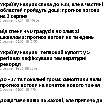
Україну накриє спека до +38, але в частині
областей пройдуть дощі: прогноз погоди
на 3 серпня
3 серпня,
09:27
10934
Від спеки +40 градусів до злив зі
шквалами: прогноз погоди на тиждень
3 серпня,
08:00
5457
Україну накрив "тепловий купол": у 5
регіонах зафіксували температурні
рекорди
2 серпня,
14:52
3654
До +37 та локальні грози: синоптики дали
прогноз погоди на початок нового тижня
2 серпня,
08:00
1791
Дощитиме лише на Заході, але припече до