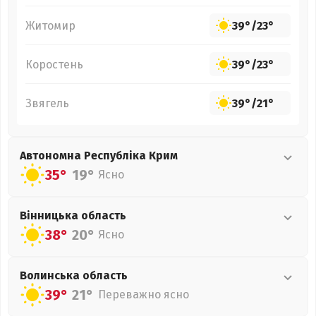
Житомир
39°
/
23°
Коростень
39°
/
23°
Звягель
39°
/
21°
Автономна Республіка Крим
35°
19°
Ясно
Вінницька
область
38°
20°
Ясно
Волинська
область
39°
21°
Переважно ясно