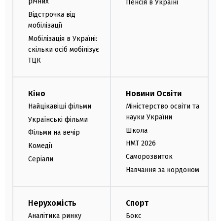
річних
Пенсія в Україні
Відстрочка від
мобілізації
Мобілізація в Україні:
скільки осіб мобілізує
ТЦК
Кіно
Новини Освіти
Найцікавіші фільми
Міністерство освіти та
науки України
Українські фільми
Школа
Фільми на вечір
НМТ 2026
Комедії
Саморозвиток
Серіали
Навчання за кордоном
Нерухомість
Спорт
Аналітика ринку
Бокс