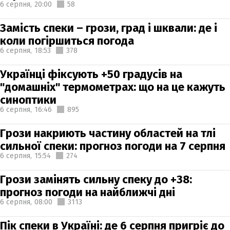
6 серпня,
20:00
58
Замість спеки – грози, град і шквали: де і
коли погіршиться погода
6 серпня,
18:53
378
Українці фіксують +50 градусів на
"домашніх" термометрах: що на це кажуть
синоптики
6 серпня,
16:46
895
Грози накриють частину областей на тлі
сильної спеки: прогноз погоди на 7 серпня
6 серпня,
15:54
274
Грози замінять сильну спеку до +38:
прогноз погоди на найближчі дні
6 серпня,
08:00
3113
Пік спеки в Україні: де 6 серпня пригріє до