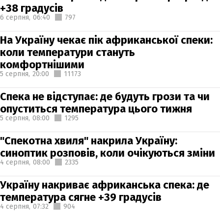
+38 градусів
6 серпня,
06:40
797
На Україну чекає пік африканської спеки:
коли температури стануть
комфортнішими
5 серпня,
20:00
11173
Спека не відступає: де будуть грози та чи
опуститься температура цього тижня
5 серпня,
08:00
1295
"Спекотна хвиля" накрила Україну:
синоптик розповів, коли очікуються зміни
4 серпня,
08:00
2335
Україну накриває африканська спека: де
температура сягне +39 градусів
4 серпня,
07:32
904