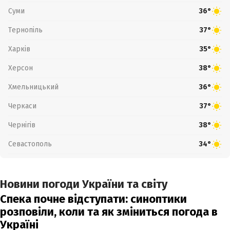
Суми
36°
Тернопіль
37°
Харків
35°
Херсон
38°
Хмельницький
36°
Черкаси
37°
Чернігів
38°
Севастополь
34°
Новини погоди України та світу
Спека почне відступати: синоптики
розповіли, коли та як зміниться погода в
Україні