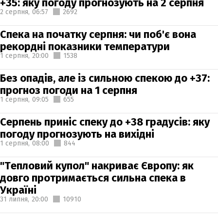
+35: яку погоду прогнозують на 2 серпня
2 серпня,
06:57
2692
Спека на початку серпня: чи поб'є вона
рекордні показники температури
1 серпня,
20:00
1538
Без опадів, але із сильною спекою до +37:
прогноз погоди на 1 серпня
1 серпня,
09:05
655
Серпень приніс спеку до +38 градусів: яку
погоду прогнозують на вихідні
1 серпня,
08:00
844
"Тепловий купол" накриває Європу: як
довго протримається сильна спека в
Україні
31 липня,
20:00
10910