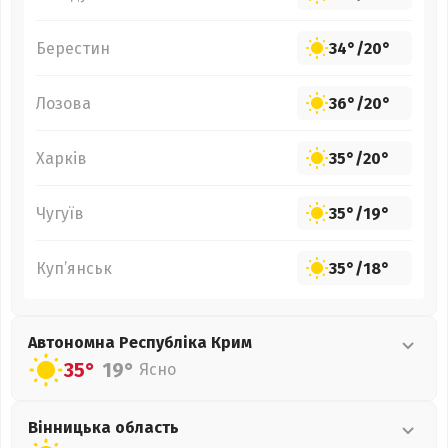
Берестин
34°
/
20°
Лозова
36°
/
20°
Харків
35°
/
20°
Чугуїв
35°
/
19°
Куп’янськ
35°
/
18°
Автономна Республіка Крим
35°
19°
Ясно
Вінницька
область