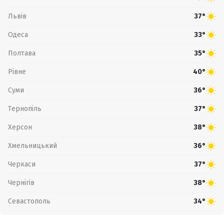
Львів
37°
Одеса
33°
Полтава
35°
Рівне
40°
Суми
36°
Тернопіль
37°
Херсон
38°
Хмельницький
36°
Черкаси
37°
Чернігів
38°
Севастополь
34°