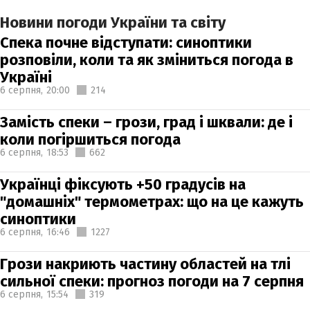
Новини погоди України та світу
Спека почне відступати: синоптики
розповіли, коли та як зміниться погода в
Україні
6 серпня,
20:00
214
Замість спеки – грози, град і шквали: де і
коли погіршиться погода
6 серпня,
18:53
662
Українці фіксують +50 градусів на
"домашніх" термометрах: що на це кажуть
синоптики
6 серпня,
16:46
1227
Грози накриють частину областей на тлі
сильної спеки: прогноз погоди на 7 серпня
6 серпня,
15:54
319