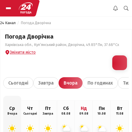
24 Канал
Погода Дворічна
Погода Дворічна
Харківська обл., Куп’янський район, Дворічна, 49.85°Пн, 37.68°Сх
Змінити місто
Сьогодні
Завтра
Вчора
По годинах
Тиж
Ср
Чт
Пт
Сб
Нд
Пн
Вт
Вчора
Сьогодні
Завтра
08.08
09.08
10.08
11.08