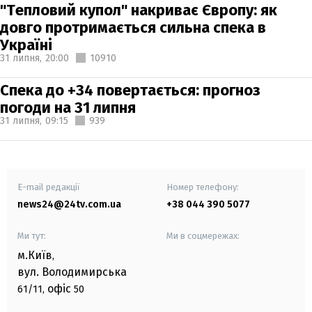
"Тепловий купол" накриває Європу: як
довго протримається сильна спека в
Україні
31 липня,
20:00
10910
Спека до +34 повертається: прогноз
погоди на 31 липня
31 липня,
09:15
939
E-mail редакції
Номер телефону:
news24@24tv.com.ua
+38 044 390 5077
Ми тут:
Ми в соцмережах:
м.Київ
,
вул. Володимирська
офіс
61/11,
50