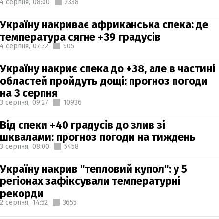
4 серпня,
08:00
2338
Україну накриває африканська спека: де
температура сягне +39 градусів
4 серпня,
07:32
905
Україну накриє спека до +38, але в частині
областей пройдуть дощі: прогноз погоди
на 3 серпня
3 серпня,
09:27
10936
Від спеки +40 градусів до злив зі
шквалами: прогноз погоди на тиждень
3 серпня,
08:00
5458
Україну накрив "тепловий купол": у 5
регіонах зафіксували температурні
рекорди
2 серпня,
14:52
3655