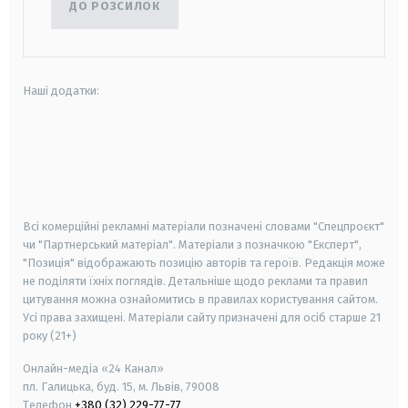
ДО РОЗСИЛОК
Наші додатки:
android
apple
smart tv
samsung smart tv
Всі комерційні рекламні матеріали позначені словами "Спецпроєкт"
чи "Партнерський матеріал". Матеріали з позначкою "Експерт",
"Позиція" відображають позицію авторів та героїв. Редакція може
не поділяти їхніх поглядів. Детальніше щодо реклами та правил
цитування можна ознайомитись в правилах користування сайтом.
Усі права захищені.
Матеріали сайту призначені для осіб старше
21
року (21+)
Онлайн-медіа «24 Канал»
пл. Галицька, буд. 15, м. Львів, 79008
Телефон
+380 (32) 229-77-77