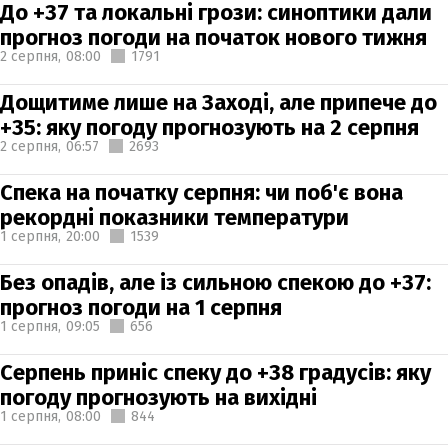
До +37 та локальні грози: синоптики дали
прогноз погоди на початок нового тижня
2 серпня,
08:00
1791
Дощитиме лише на Заході, але припече до
+35: яку погоду прогнозують на 2 серпня
2 серпня,
06:57
2693
Спека на початку серпня: чи поб'є вона
рекордні показники температури
1 серпня,
20:00
1539
Без опадів, але із сильною спекою до +37:
прогноз погоди на 1 серпня
1 серпня,
09:05
656
Серпень приніс спеку до +38 градусів: яку
погоду прогнозують на вихідні
1 серпня,
08:00
844