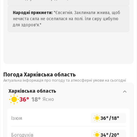
Народні прикмети:
"Євсигнія. Заклинали жнива, щоб
нечиста сила не оселилася на полі. Їли сиру цибулю
для здоров'я."
Погода Харківська
область
Актуальна інформація про погоду та атмосферні умови на сьогодні
Харківська
область
36°
18°
Ясно
Ізюм
36°
/
18°
Богодухів
34°
/
20°