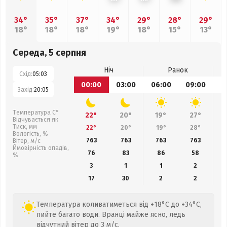
34°
35°
37°
34°
29°
28°
29°
18°
18°
18°
19°
18°
15°
13°
Середа, 5 серпня
Ніч
Ранок
Схід:
05:03
00:00
03:00
06:00
09:00
1
Захід:
20:05
Температура С°
22°
20°
19°
27°
Відчувається як
Тиск, мм
22°
20°
19°
28°
Вологість, %
763
763
763
763
Вітер, м/с
Ймовірність опадів,
76
83
86
58
%
3
1
1
2
17
30
2
2
Температура коливатиметься від +18°C до +34°C,
пийте багато води. Вранці майже ясно, ледь
відчутний вітер до 3 м/с.