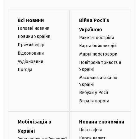
Всі новини
Війна Росії з
Головні новини
Україною
Новини України
Ракетні обстріли
Прямий ефір
Карта бойових дій
Відеоновини
Мирні переговори
Аудіоновини
Повітряна тривога в
Україні
Погода
Масована атака по
Україні
Вибухи у Росії
Втрати ворога
Мобілізація в
Новини економіки
Ціна нафти
Україні
Курси валют