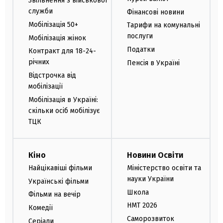
Звільнення з військової
служби
Фінансові новини
Мобілізація 50+
Тарифи на комунальні
послуги
Мобілізація жінок
Податки
Контракт для 18-24-
річних
Пенсія в Україні
Відстрочка від
мобілізації
Мобілізація в Україні:
скільки осіб мобілізує
ТЦК
Кіно
Новини Освіти
Найцікавіші фільми
Міністерство освіти та
науки України
Українські фільми
Школа
Фільми на вечір
НМТ 2026
Комедії
Саморозвиток
Серіали