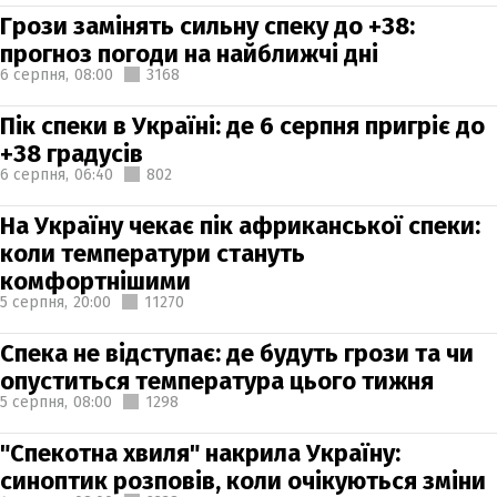
Грози замінять сильну спеку до +38:
прогноз погоди на найближчі дні
6 серпня,
08:00
3168
Пік спеки в Україні: де 6 серпня пригріє до
+38 градусів
6 серпня,
06:40
802
На Україну чекає пік африканської спеки:
коли температури стануть
комфортнішими
5 серпня,
20:00
11270
Спека не відступає: де будуть грози та чи
опуститься температура цього тижня
5 серпня,
08:00
1298
"Спекотна хвиля" накрила Україну:
синоптик розповів, коли очікуються зміни