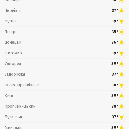
Чернівці
37°
Луцьк
39°
Дніпро
35°
Донецьк
36°
Житомир
39°
Ужгород
39°
Запоріжжя
37°
Івано-Франківськ
38°
Київ
39°
Кропивницький
38°
Луганськ
37°
Миколаїв
39°