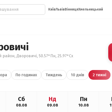
Київ
Львів
Вінниця
Хмельницький
ровичі
 район, Дворовичі, 50.57°Пн, 25.97°Сх
ора
По годинах
Тиждень
10 днів
2 тижні
Сб
Нд
Пн
08.08
09.08
10.08
1