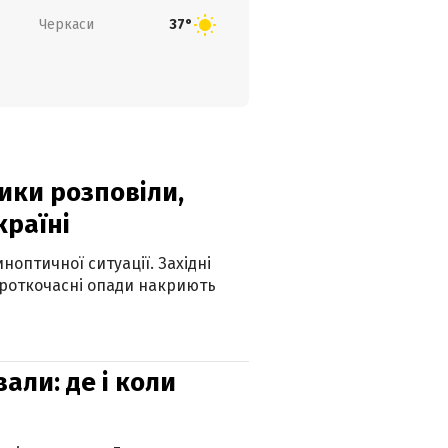
Черкаси
37°
ики розповіли,
країні
оптичної ситуації. Західні
ороткочасні опади накриють
вали: де і коли