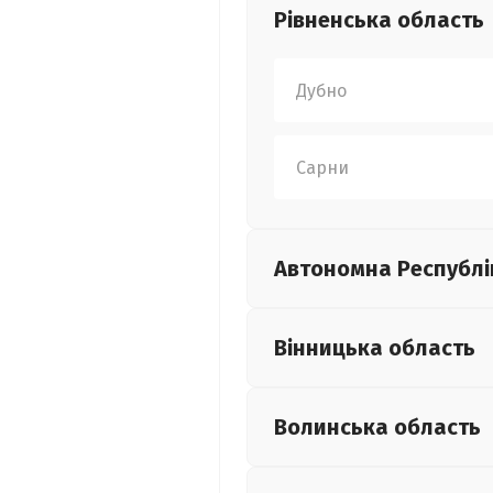
Рівненська
область
Дубно
Сарни
Автономна Республі
Вінницька
область
Волинська
область