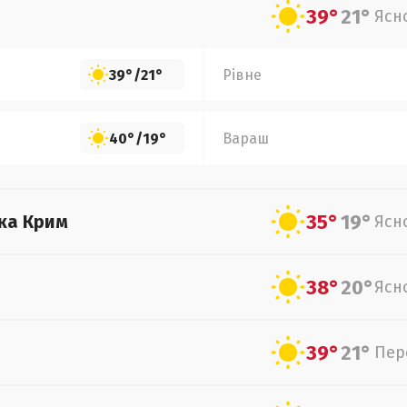
39°
21°
Ясн
39°
/
21°
Рівне
40°
/
19°
Вараш
35°
19°
ка Крим
Ясн
38°
20°
Ясн
39°
21°
Пер