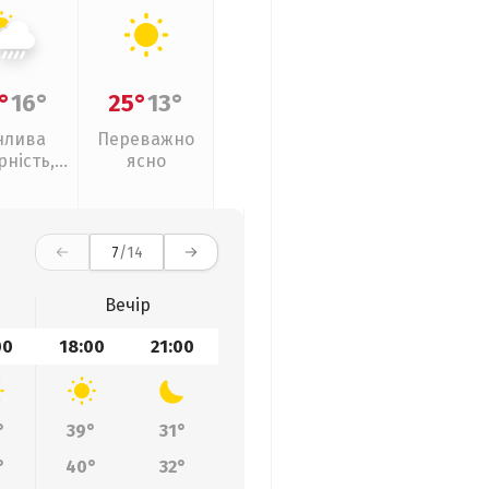
°
16°
25°
13°
нлива
Переважно
рність,
ясно
ливи
7
/14
Вечір
00
18:00
21:00
°
39°
31°
°
40°
32°