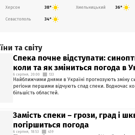
Херсон
Хмельницький
38°
36°
Севастополь
34°
ни та світу
Спека почне відступати: синопт
коли та як зміниться погода в У
6 серпня,
20:00
133
Найближчими днями в Україні прогнозують зміну син
регіони першими відчують спад спеки. Водночас к
більшість областей.
Замість спеки – грози, град і шк
погіршиться погода
6 серпня,
18:53
459