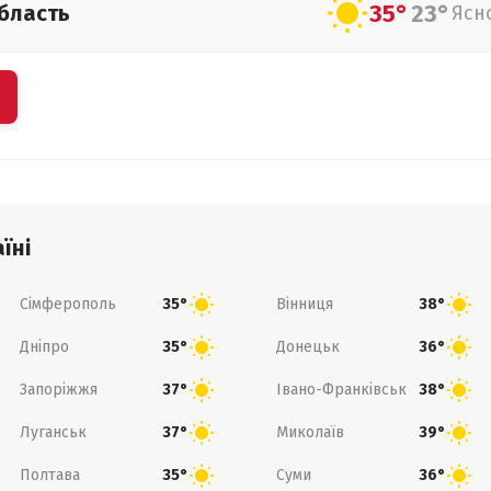
35°
23°
бласть
Ясн
їні
Сімферополь
Вінниця
35°
38°
Дніпро
Донецьк
35°
36°
Запоріжжя
Івано-Франківськ
37°
38°
Луганськ
Миколаїв
37°
39°
Полтава
Суми
35°
36°