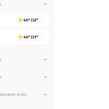
о
40°
/
22°
40°
/
21°
о
о
еважно ясно