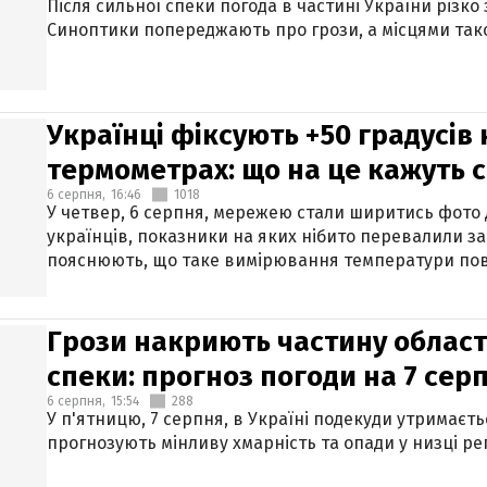
Після сильної спеки погода в частині України різко
Синоптики попереджають про грози, а місцями тако
Українці фіксують +50 градусів
термометрах: що на це кажуть 
6 серпня,
16:46
1018
У четвер, 6 серпня, мережею стали ширитись фото
українців, показники на яких нібито перевалили за
пояснюють, що таке вимірювання температури пов
Грози накриють частину областе
спеки: прогноз погоди на 7 сер
6 серпня,
15:54
288
У п'ятницю, 7 серпня, в Україні подекуди утримаєт
прогнозують мінливу хмарність та опади у низці рег