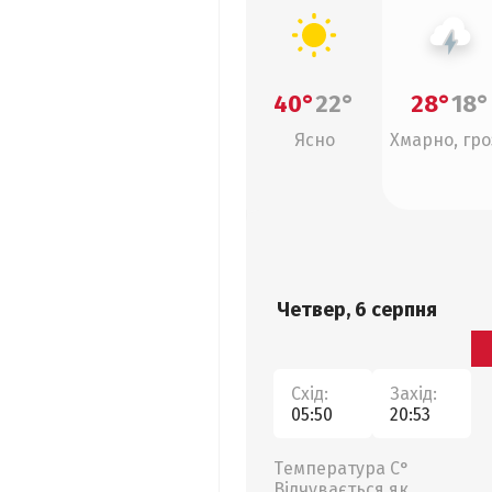
40°
22°
28°
18°
Ясно
Хмарно, гро
Четвер, 6 серпня
Схід:
Захід:
05:50
20:53
Температура С°
Відчувається як