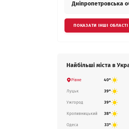
Дніпропетровська
о
ПОКАЗАТИ ІНШІ ОБЛАСТІ
Найбільші міста в Укра
Рівне
40°
Луцьк
39°
Ужгород
39°
Кропивницький
38°
Одеса
33°