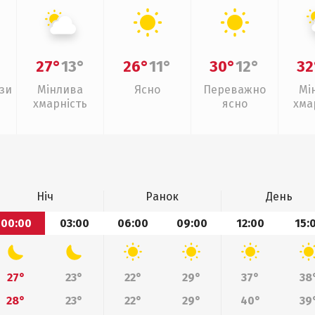
27°
13°
26°
11°
30°
12°
32
зи
Мінлива
Ясно
Переважно
Мі
хмарність
ясно
хма
з
Ніч
Ранок
День
00:00
03:00
06:00
09:00
12:00
15:
27°
23°
22°
29°
37°
38
28°
23°
22°
29°
40°
39