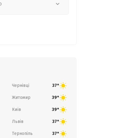
о
Чернівці
37°
Житомир
39°
Київ
39°
Львів
37°
Тернопіль
37°