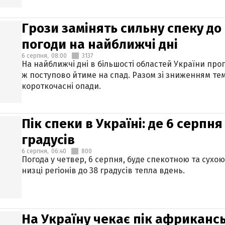
Грози замінять сильну спеку до 
погоди на найближчі дні
6 серпня,
08:00
3137
На найближчі дні в більшості областей України про
ж поступово йтиме на спад. Разом зі зниженням те
короткочасні опади.
Пік спеки в Україні: де 6 серпня
градусів
6 серпня,
06:40
800
Погода у четвер, 6 серпня, буде спекотною та сухо
низці регіонів до 38 градусів тепла вдень.
На Україну чекає пік африкансь