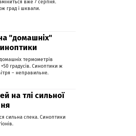
 зміниться вже 7 серпня.
ж град і шквали.
 на "домашніх"
синоптики
 домашніх термометрів
 +50 градусів. Синоптики ж
ітря – неправильне.
й на тлі сильної
пня
ься сильна спека. Синоптики
іонів.