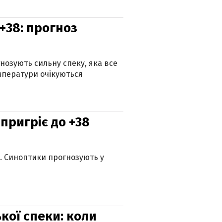
+38: прогноз
гнозують сильну спеку, яка все
мператури очікуються
 пригріє до +38
ю. Синоптики прогнозують у
кої спеки: коли