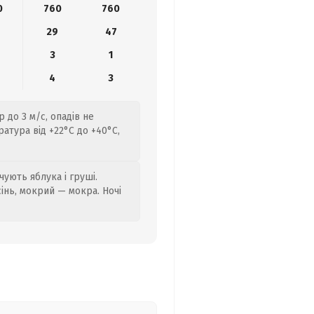
0
760
760
29
47
3
1
4
3
 до 3 м/с, опадів не
атура від +22°C до +40°C,
ують яблука і груші.
сінь, мокрий — мокра. Ночі