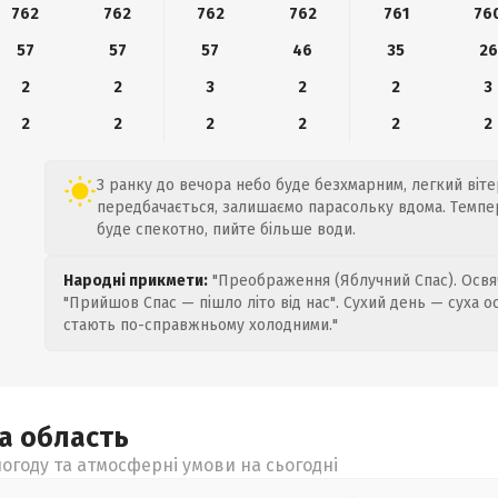
762
762
762
762
761
76
57
57
57
46
35
26
2
2
3
2
2
3
2
2
2
2
2
2
З ранку до вечора небо буде безхмарним, легкий вітер
передбачається, залишаємо парасольку вдома. Темпер
буде спекотно, пийте більше води.
Народні прикмети:
"Преображення (Яблучний Спас). Освяч
"Прийшов Спас — пішло літо від нас". Сухий день — суха о
стають по-справжньому холодними."
ка
область
огоду та атмосферні умови на сьогодні