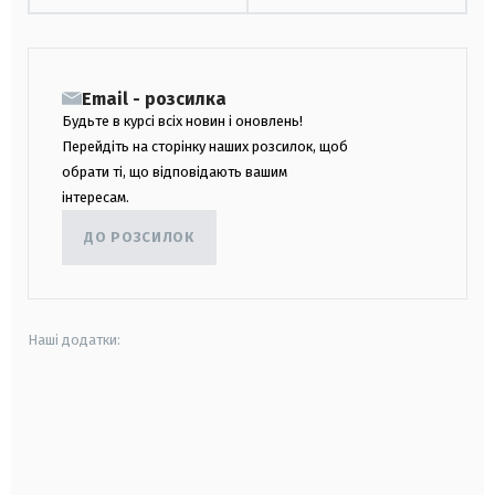
Email - розсилка
Будьте в курсі всіх новин і оновлень!
Перейдіть на сторінку наших розсилок, щоб
обрати ті, що відповідають вашим
інтересам.
ДО РОЗСИЛОК
Наші додатки:
android
apple
smart tv
samsung smart tv