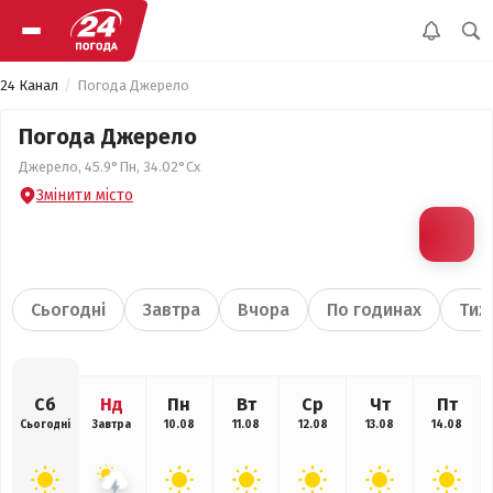
24 Канал
Погода Джерело
Погода Джерело
Джерело, 45.9°Пн, 34.02°Сх
Змінити місто
Сьогодні
Завтра
Вчора
По годинах
Тиж
Сб
Нд
Пн
Вт
Ср
Чт
Пт
Сьогодні
Завтра
10.08
11.08
12.08
13.08
14.08