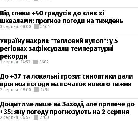
Від спеки +40 градусів до злив зі
шквалами: прогноз погоди на тиждень
3 серпня,
08:00
5464
Україну накрив "тепловий купол": у 5
регіонах зафіксували температурні
рекорди
2 серпня,
14:52
3682
До +37 та локальні грози: синоптики дали
прогноз погоди на початок нового тижня
2 серпня,
08:00
1794
Дощитиме лише на Заході, але припече до
+35: яку погоду прогнозують на 2 серпня
2 серпня,
06:57
2700