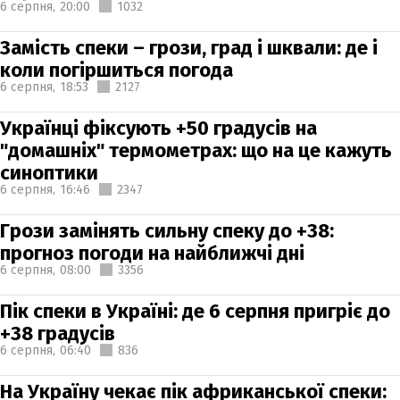
6 серпня,
20:00
1032
Замість спеки – грози, град і шквали: де і
коли погіршиться погода
6 серпня,
18:53
2127
Українці фіксують +50 градусів на
"домашніх" термометрах: що на це кажуть
синоптики
6 серпня,
16:46
2347
Грози замінять сильну спеку до +38:
прогноз погоди на найближчі дні
6 серпня,
08:00
3356
Пік спеки в Україні: де 6 серпня пригріє до
+38 градусів
6 серпня,
06:40
836
На Україну чекає пік африканської спеки: