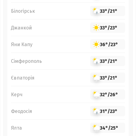
Білогірськ
33°
/
21°
Джанкой
33°
/
23°
Яни Капу
36°
/
23°
Сімферополь
33°
/
21°
Євпаторія
33°
/
21°
Керч
32°
/
26°
Феодосія
31°
/
23°
Ялта
34°
/
25°