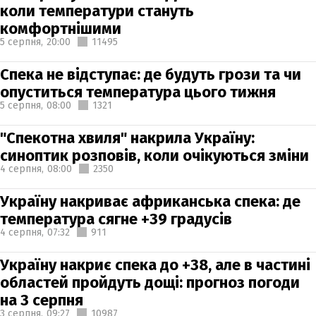
коли температури стануть
комфортнішими
5 серпня,
20:00
11495
Спека не відступає: де будуть грози та чи
опуститься температура цього тижня
5 серпня,
08:00
1321
"Спекотна хвиля" накрила Україну:
синоптик розповів, коли очікуються зміни
4 серпня,
08:00
2350
Україну накриває африканська спека: де
температура сягне +39 градусів
4 серпня,
07:32
911
Україну накриє спека до +38, але в частині
областей пройдуть дощі: прогноз погоди
на 3 серпня
3 серпня,
09:27
10987