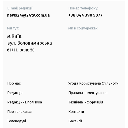
E-mail редакції
Номер телефону:
news24@24tv.com.ua
+38 044 390 5077
Ми тут:
Ми в соцмережах:
м.Київ
,
вул. Володимирська
офіс
61/11,
50
Про нас
Угода Користувача Спільноти
Редакція
Правила коментування
Редакційна політика
Технічна інформація
Про телеканал
Контакти
Телеведучі
Вакансії