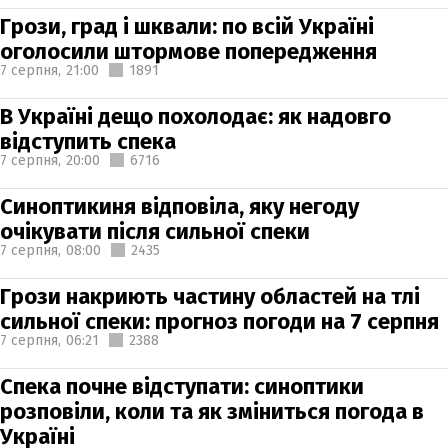
Грози, град і шквали: по всій Україні
оголосили штормове попередження
7 серпня,
21:00
1891
В Україні дещо похолодає: як надовго
відступить спека
7 серпня,
20:00
6716
Синоптикиня відповіла, яку негоду
очікувати після сильної спеки
7 серпня,
08:00
2435
Грози накриють частину областей на тлі
сильної спеки: прогноз погоди на 7 серпня
7 серпня,
06:21
2388
Спека почне відступати: синоптики
розповіли, коли та як зміниться погода в
Україні