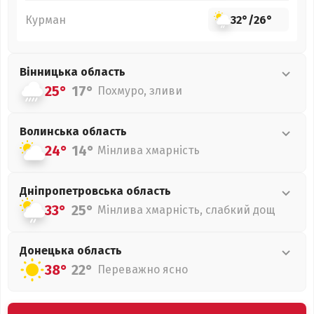
Курман
32°
/
26°
Вінницька
область
25°
17°
Похмуро, зливи
Волинська
область
24°
14°
Мінлива хмарність
Дніпропетровська
область
33°
25°
Мінлива хмарність, слабкий дощ
Донецька
область
38°
22°
Переважно ясно