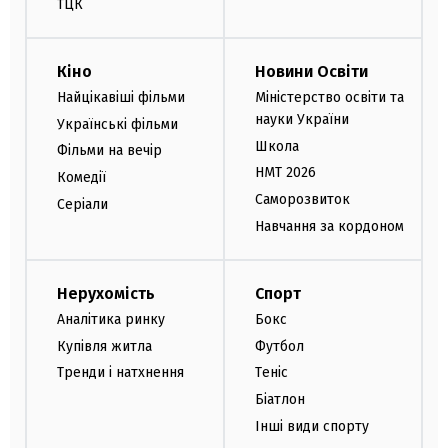
ТЦК
Кіно
Новини Освіти
Найцікавіші фільми
Міністерство освіти та
науки України
Українські фільми
Школа
Фільми на вечір
НМТ 2026
Комедії
Саморозвиток
Серіали
Навчання за кордоном
Нерухомість
Спорт
Аналітика ринку
Бокс
Купівля житла
Футбол
Тренди і натхнення
Теніс
Біатлон
Інші види спорту