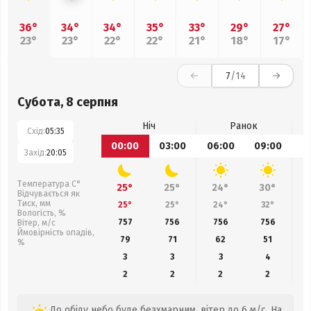
36°
34°
34°
35°
33°
29°
27°
23°
23°
22°
22°
21°
18°
17°
7
/14
Субота, 8 серпня
Ніч
Ранок
Схід:
05:35
00:00
03:00
06:00
09:00
1
Захід:
20:05
Температура С°
25°
25°
24°
30°
Відчувається як
Тиск, мм
25°
25°
24°
32°
Вологість, %
757
756
756
756
Вітер, м/с
Ймовірність опадів,
79
71
62
51
%
3
3
3
4
2
2
2
2
До обіду небо буде безхмарним, вітер до 6 м/с. На