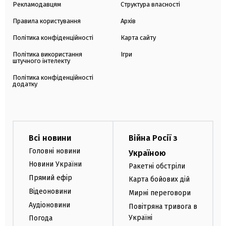
Рекламодавцям
Структура власності
Правила користування
Архів
Політика конфіденційності
Карта сайту
Політика використання
Ігри
штучного інтелекту
Політика конфіденційності
додатку
Всі новини
Війна Росії з
Головні новини
Україною
Новини України
Ракетні обстріли
Прямий ефір
Карта бойових дій
Відеоновини
Мирні переговори
Аудіоновини
Повітряна тривога в
Україні
Погода