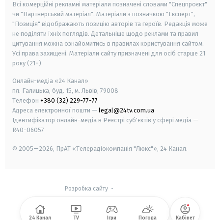
Всі комерційні рекламні матеріали позначені словами "Спецпроєкт"
чи "Партнерський матеріал". Матеріали з позначкою "Експерт",
"Позиція" відображають позицію авторів та героїв. Редакція може
не поділяти їхніх поглядів. Детальніше щодо реклами та правил
цитування можна ознайомитись в правилах користування сайтом.
Усі права захищені.
Матеріали сайту призначені для осіб старше
21
року (21+)
Онлайн-медіа «24 Канал»
пл. Галицька, буд. 15, м. Львів, 79008
Телефон
+380 (32) 229-77-77
Адреса електронної пошти —
legal@24tv.com.ua
Ідентифікатор онлайн-медіа в Реєстрі суб'єктів у сфері медіа —
R40-06057
© 2005—2026,
ПрАТ «Телерадіокомпанія "Люкс"», 24 Канал.
Розробка сайту
-
24 Канал
TV
Ігри
Погода
Кабінет