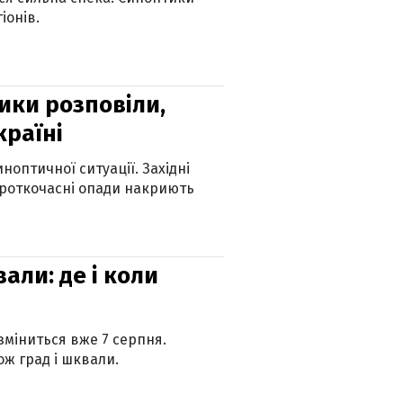
іонів.
ики розповіли,
країні
оптичної ситуації. Західні
ороткочасні опади накриють
вали: де і коли
 зміниться вже 7 серпня.
ж град і шквали.