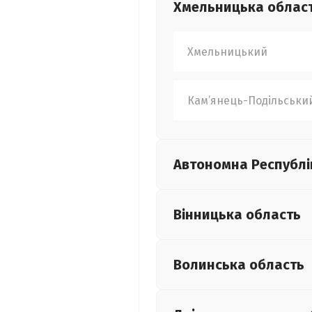
Хмельницька
облас
Хмельницький
Кам’янець-Подільськи
Автономна Республі
Вінницька
область
Волинська
область