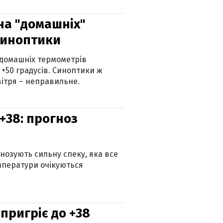
 на "домашніх"
синоптики
 домашніх термометрів
 +50 градусів. Синоптики ж
ітря – неправильне.
+38: прогноз
гнозують сильну спеку, яка все
мператури очікуються
 пригріє до +38