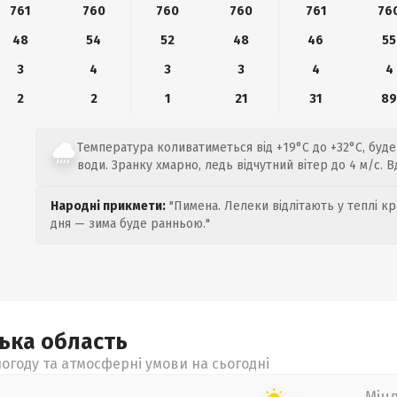
761
760
760
760
761
76
48
54
52
48
46
55
3
4
3
3
4
4
2
2
1
21
31
8
Температура коливатиметься від +19°C до +32°C, буде
води. Зранку хмарно, ледь відчутний вітер до 4 м/с. 
Народні прикмети:
"Пимена. Лелеки відлітають у теплі кр
дня — зима буде ранньою."
цька
область
огоду та атмосферні умови на сьогодні