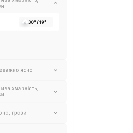
лива хмарність,
зи
30°
/
19°
еважно ясно
лива хмарність,
зи
рно, грози