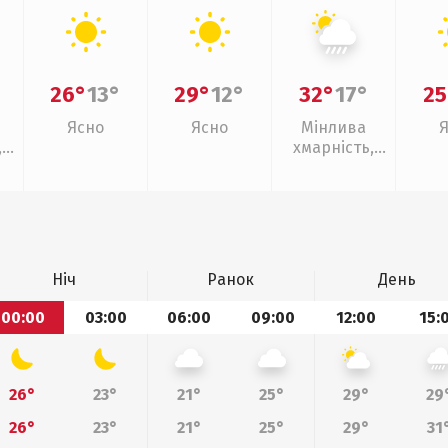
26°
13°
29°
12°
32°
17°
25
Ясно
Ясно
Мінлива
,
хмарність,
зливи
Ніч
Ранок
День
00:00
03:00
06:00
09:00
12:00
15:
26°
23°
21°
25°
29°
29
26°
23°
21°
25°
29°
31