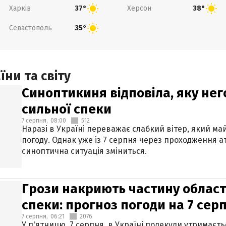
Харків
Херсон
37°
38°
Севастополь
35°
ни та світу
Синоптикиня відповіла, яку нег
сильної спеки
7 серпня,
08:00
512
Наразі в Україні переважає слабкий вітер, який м
погоду. Однак уже із 7 серпня через проходження 
синоптична ситуація зміниться.
Грози накриють частину областе
спеки: прогноз погоди на 7 сер
7 серпня,
06:21
2076
У п'ятницю, 7 серпня, в Україні подекуди утримаєт