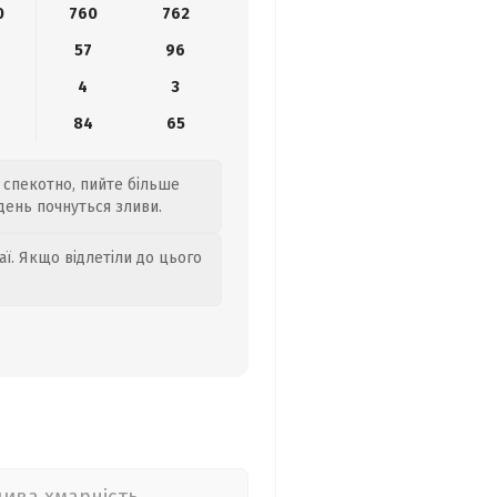
0
760
762
57
96
4
3
9
84
65
 спекотно, пийте більше
Вдень почнуться зливи.
аї. Якщо відлетіли до цього