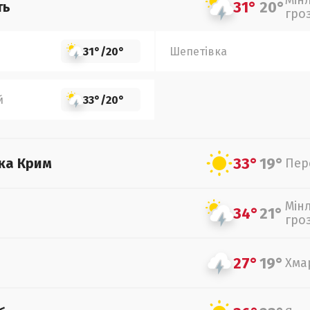
Мін
31°
20°
ть
гро
31°
/
20°
Шепетівка
й
33°
/
20°
33°
19°
ка Крим
Пер
Мін
34°
21°
гро
27°
19°
Хма