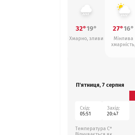
32°
19°
27°
16°
Хмарно, зливи
Мінлива
хмарність
зливи
П'ятниця, 7 серпня
Схід:
Захід:
05:51
20:47
Температура С°
Відчувається як