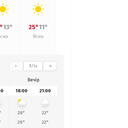
°
13°
25°
11°
Ясно
Ясно
7
/14
Вечір
00
18:00
21:00
°
28°
22°
°
29°
22°