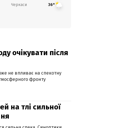
Черкаси
36°
оду очікувати після
айже не впливає на спекотну
атмосферного фронту
й на тлі сильної
пня
ься сильна спека. Синоптики