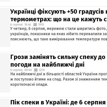
Українці фіксують +50 градусів
термометрах: що на це кажуть 
6 серпня,
16:46
1993
У четвер, 6 серпня, мережею стали ширитись фото
українців, показники на яких нібито перевалили за
пояснюють, що таке вимірювання температури пов
Грози замінять сильну спеку до 
погоди на найближчі дні
6 серпня,
08:00
3270
На найближчі дні в більшості областей України про
ж поступово йтиме на спад. Разом зі зниженням те
короткочасні опади.
Пік спеки в Україні: де 6 серпня