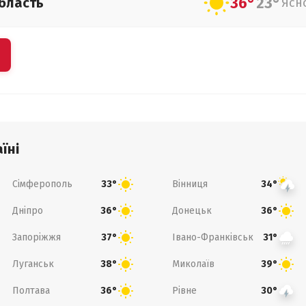
36°
23°
бласть
Ясн
їні
Сімферополь
Вінниця
33°
34°
Дніпро
Донецьк
36°
36°
Запоріжжя
Івано-Франківськ
37°
31°
Луганськ
Миколаїв
38°
39°
Полтава
Рівне
36°
30°