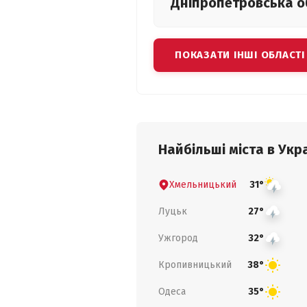
Дніпропетровська
о
ПОКАЗАТИ ІНШІ ОБЛАСТІ
Найбільші міста в Укра
Хмельницький
31°
Луцьк
27°
Ужгород
32°
Кропивницький
38°
Одеса
35°