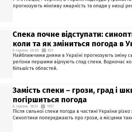
прогнозують мінливу хмарність та опади у низці рег
Спека почне відступати: синопт
коли та як зміниться погода в У
6 серпня,
20:00
831
Найближчими днями в Україні прогнозують зміну син
регіони першими відчують спад спеки. Водночас к
більшість областей.
Замість спеки – грози, град і шк
погіршиться погода
6 серпня,
18:53
1957
Після сильної спеки погода в частині України різко
Синоптики попереджають про грози, а місцями тако