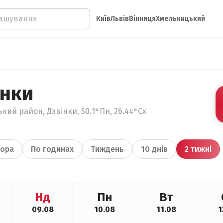
Київ
Львів
Вінниця
Хмельницький
інки
кий район, Дзвінки, 50.1°Пн, 26.44°Сх
ора
По годинах
Тиждень
10 днів
2 тижні
Нд
Пн
Вт
09.08
10.08
11.08
1