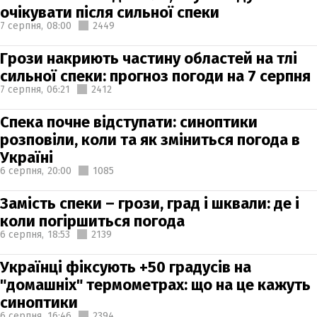
очікувати після сильної спеки
7 серпня,
08:00
2449
Грози накриють частину областей на тлі
сильної спеки: прогноз погоди на 7 серпня
7 серпня,
06:21
2412
Спека почне відступати: синоптики
розповіли, коли та як зміниться погода в
Україні
6 серпня,
20:00
1085
Замість спеки – грози, град і шквали: де і
коли погіршиться погода
6 серпня,
18:53
2139
Українці фіксують +50 градусів на
"домашніх" термометрах: що на це кажуть
синоптики
6 серпня,
16:46
2394