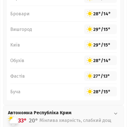
Бровари
28°
/
14°
Вишгород
29°
/
15°
Київ
29°
/
15°
Обухів
28°
/
14°
Фастів
27°
/
13°
Буча
28°
/
15°
Автономна Республіка Крим
33°
20°
Мінлива хмарність, слабкий дощ