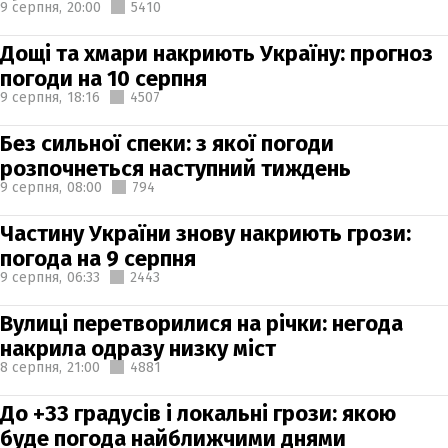
9 серпня,
20:00
5410
Дощі та хмари накриють Україну: прогноз
погоди на 10 серпня
9 серпня,
18:16
4507
Без сильної спеки: з якої погоди
розпочнеться наступний тиждень
9 серпня,
08:00
794
Частину України знову накриють грози:
погода на 9 серпня
9 серпня,
06:33
2443
Вулиці перетворилися на річки: негода
накрила одразу низку міст
8 серпня,
21:00
4881
До +33 градусів і локальні грози: якою
буде погода найближчими днями