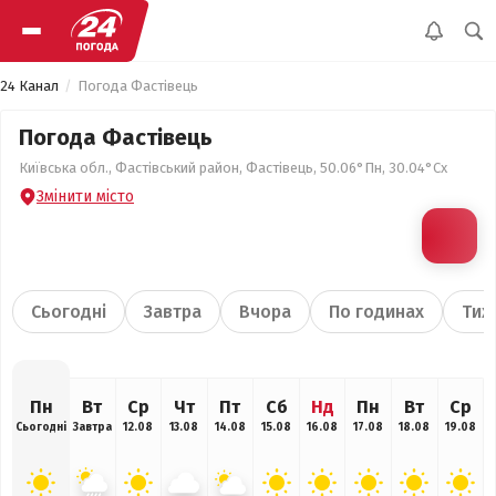
24 Канал
Погода Фастівець
Погода Фастівець
Київська обл., Фастівський район, Фастівець, 50.06°Пн, 30.04°Сх
Змінити місто
Сьогодні
Завтра
Вчора
По годинах
Тиж
Пн
Вт
Ср
Чт
Пт
Сб
Нд
Пн
Вт
Ср
Сьогодні
Завтра
12.08
13.08
14.08
15.08
16.08
17.08
18.08
19.08