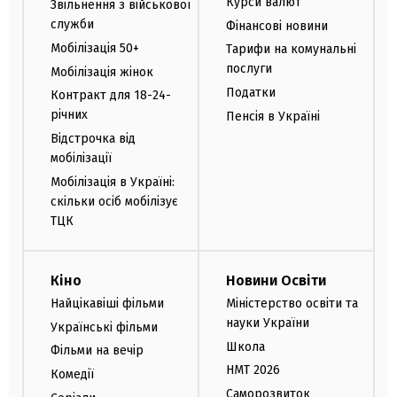
Курси валют
Звільнення з військової
служби
Фінансові новини
Мобілізація 50+
Тарифи на комунальні
послуги
Мобілізація жінок
Податки
Контракт для 18-24-
річних
Пенсія в Україні
Відстрочка від
мобілізації
Мобілізація в Україні:
скільки осіб мобілізує
ТЦК
Кіно
Новини Освіти
Найцікавіші фільми
Міністерство освіти та
науки України
Українські фільми
Школа
Фільми на вечір
НМТ 2026
Комедії
Саморозвиток