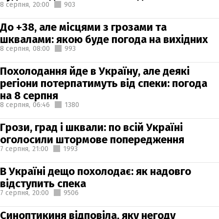
8 серпня,
20:00
903
До +38, але місцями з грозами та
шквалами: якою буде погода на вихідних
8 серпня,
08:00
993
Похолодання йде в Україну, але деякі
регіони потерпатимуть від спеки: погода
на 8 серпня
8 серпня,
06:46
1380
Грози, град і шквали: по всій Україні
оголосили штормове попередження
7 серпня,
21:00
1993
В Україні дещо похолодає: як надовго
відступить спека
7 серпня,
20:00
9506
Синоптикиня відповіла, яку негоду