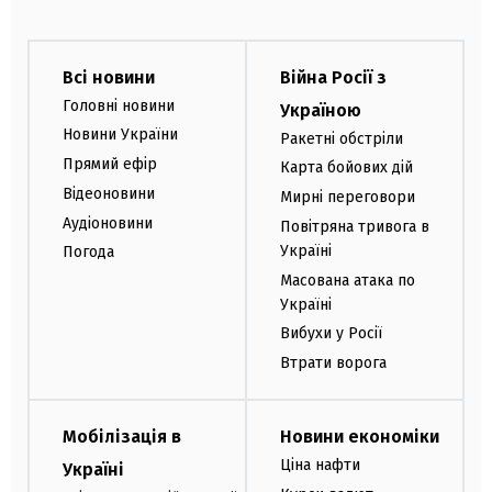
Всі новини
Війна Росії з
Головні новини
Україною
Новини України
Ракетні обстріли
Прямий ефір
Карта бойових дій
Відеоновини
Мирні переговори
Аудіоновини
Повітряна тривога в
Україні
Погода
Масована атака по
Україні
Вибухи у Росії
Втрати ворога
Мобілізація в
Новини економіки
Ціна нафти
Україні