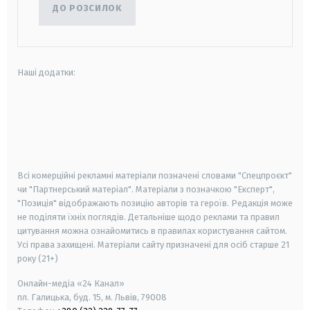
ДО РОЗСИЛОК
Наші додатки:
android
apple
smart tv
samsung smart tv
Всі комерційні рекламні матеріали позначені словами "Спецпроєкт"
чи "Партнерський матеріал". Матеріали з позначкою "Експерт",
"Позиція" відображають позицію авторів та героїв. Редакція може
не поділяти їхніх поглядів. Детальніше щодо реклами та правил
цитування можна ознайомитись в правилах користування сайтом.
Усі права захищені.
Матеріали сайту призначені для осіб старше
21
року (21+)
Онлайн-медіа «24 Канал»
пл. Галицька, буд. 15, м. Львів, 79008