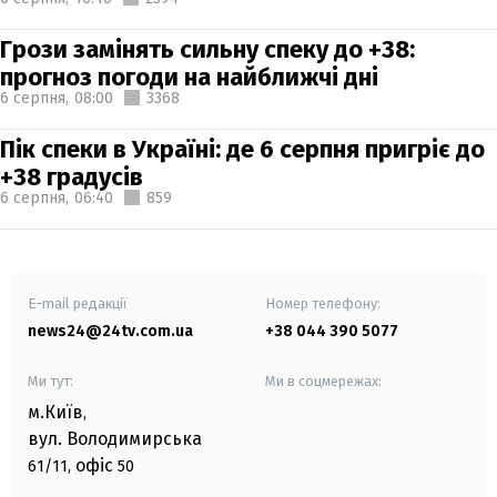
Грози замінять сильну спеку до +38:
прогноз погоди на найближчі дні
6 серпня,
08:00
3368
Пік спеки в Україні: де 6 серпня пригріє до
+38 градусів
6 серпня,
06:40
859
E-mail редакції
Номер телефону:
news24@24tv.com.ua
+38 044 390 5077
Ми тут:
Ми в соцмережах:
м.Київ
,
вул. Володимирська
офіс
61/11,
50