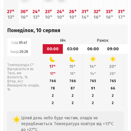
27°
30°
24°
23°
24°
26°
31°
32°
33°
31°
13°
16°
13°
10°
10°
10°
14°
16°
16°
17°
Понеділок, 10 серпня
Ніч
Ранок
Схід:
05:41
00:00
03:00
06:00
09:00
1
Захід:
20:28
Температура С°
17°
15°
14°
20°
Відчувається як
Тиск, мм
17°
15°
14°
20°
Вологість, %
766
766
765
765
Вітер, м/с
Ймовірність опадів,
78
87
91
66
%
2
2
2
2
2
2
2
2
Цілий день небо буде чистим, опадів не
передбачається. Температура повітря від +13°C
до +27°C.