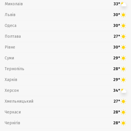
Миколаїв
33°
Львів
30°
Одеса
30°
Полтава
27°
Рівне
30°
Суми
29°
Тернопіль
28°
Харків
29°
Херсон
34°
Хмельницький
27°
Черкаси
28°
Чернігів
28°