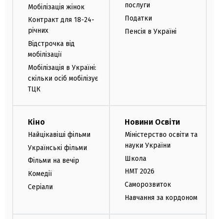
послуги
Мобілізація жінок
Податки
Контракт для 18-24-
річних
Пенсія в Україні
Відстрочка від
мобілізації
Мобілізація в Україні:
скільки осіб мобілізує
ТЦК
Кіно
Новини Освіти
Найцікавіші фільми
Міністерство освіти та
науки України
Українські фільми
Школа
Фільми на вечір
НМТ 2026
Комедії
Саморозвиток
Серіали
Навчання за кордоном