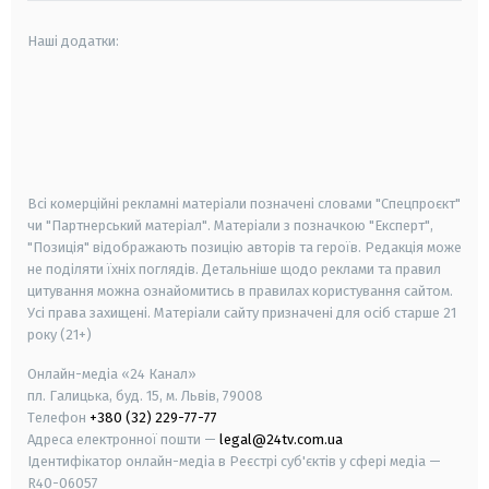
Наші додатки:
android
apple
smart tv
samsung smart tv
Всі комерційні рекламні матеріали позначені словами "Спецпроєкт"
чи "Партнерський матеріал". Матеріали з позначкою "Експерт",
"Позиція" відображають позицію авторів та героїв. Редакція може
не поділяти їхніх поглядів. Детальніше щодо реклами та правил
цитування можна ознайомитись в правилах користування сайтом.
Усі права захищені.
Матеріали сайту призначені для осіб старше
21
року (21+)
Онлайн-медіа «24 Канал»
пл. Галицька, буд. 15, м. Львів, 79008
Телефон
+380 (32) 229-77-77
Адреса електронної пошти —
legal@24tv.com.ua
Ідентифікатор онлайн-медіа в Реєстрі суб'єктів у сфері медіа —
R40-06057