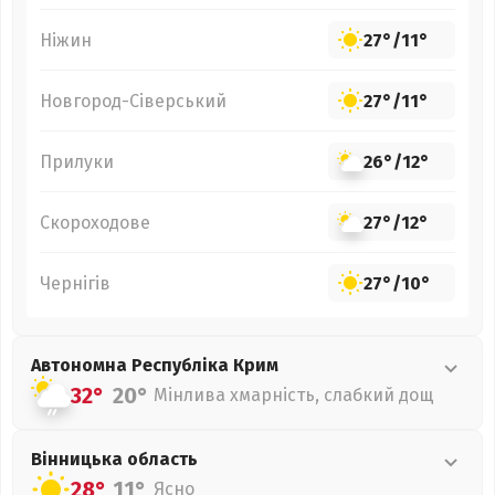
Ніжин
27°
/
11°
Новгород-Сіверський
27°
/
11°
Прилуки
26°
/
12°
Скороходове
27°
/
12°
Чернігів
27°
/
10°
Автономна Республіка Крим
32°
20°
Мінлива хмарність, слабкий дощ
Вінницька
область
28°
11°
Ясно