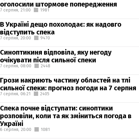
оголосили штормове попередження
7 серпня,
21:00
1981
В Україні дещо похолодає: як надовго
відступить спека
7 серпня,
20:00
9470
Синоптикиня відповіла, яку негоду
очікувати після сильної спеки
7 серпня,
08:00
2448
Грози накриють частину областей на тлі
сильної спеки: прогноз погоди на 7 серпня
7 серпня,
06:21
2405
Спека почне відступати: синоптики
розповіли, коли та як зміниться погода в
Україні
6 серпня,
20:00
1081