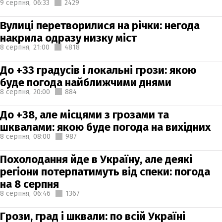
9 серпня,
06:33
2429
Вулиці перетворилися на річки: негода
накрила одразу низку міст
8 серпня,
21:00
4818
До +33 градусів і локальні грози: якою
буде погода найближчими днями
8 серпня,
20:00
884
До +38, але місцями з грозами та
шквалами: якою буде погода на вихідних
8 серпня,
08:00
987
Похолодання йде в Україну, але деякі
регіони потерпатимуть від спеки: погода
на 8 серпня
8 серпня,
06:46
1367
Грози, град і шквали: по всій Україні