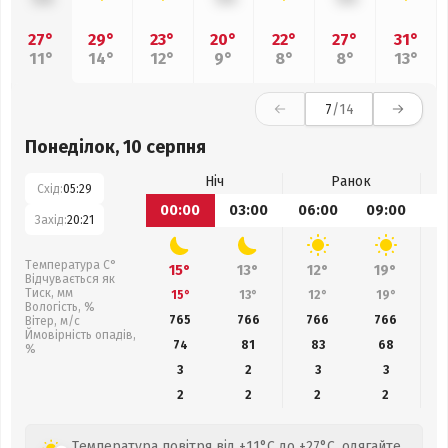
27°
29°
23°
20°
22°
27°
31°
11°
14°
12°
9°
8°
8°
13°
7
/14
Понеділок, 10 серпня
Ніч
Ранок
Схід:
05:29
00:00
03:00
06:00
09:00
1
Захід:
20:21
Температура С°
15°
13°
12°
19°
Відчувається як
Тиск, мм
15°
13°
12°
19°
Вологість, %
765
766
766
766
Вітер, м/с
Ймовірність опадів,
74
81
83
68
%
3
2
3
3
2
2
2
2
Температура повітря від +11°C до +27°C, одягайте