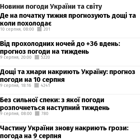
Новини погоди України та світу
Де на початку тижня прогнозують дощі та
коли похолодає
10 серпня,
08:00
201
Від прохолодних ночей до +36 вдень:
прогноз погоди на тиждень
9 серпня,
20:00
5220
Дощі та хмари накриють Україну: прогноз
погоди на 10 серпня
9 серпня,
18:16
4241
Без сильної спеки: з якої погоди
розпочнеться наступний тиждень
9 серпня,
08:00
780
Частину України знову накриють грози:
погода на 9 серпня