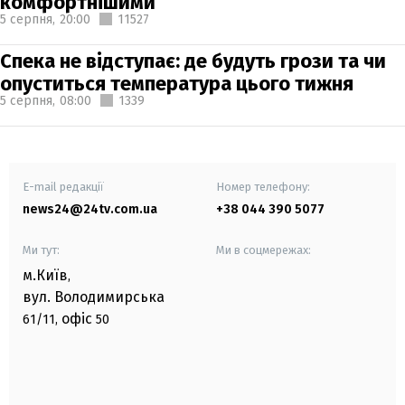
комфортнішими
5 серпня,
20:00
11527
Спека не відступає: де будуть грози та чи
опуститься температура цього тижня
5 серпня,
08:00
1339
E-mail редакції
Номер телефону:
news24@24tv.com.ua
+38 044 390 5077
Ми тут:
Ми в соцмережах:
м.Київ
,
вул. Володимирська
офіс
61/11,
50