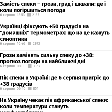
Замість спеки – грози, град і шквали: де і
коли погіршиться погода
6 серпня,
18:53
2137
Українці фіксують +50 градусів на
"домашніх" термометрах: що на це кажуть
синоптики
6 серпня,
16:46
2392
Грози замінять сильну спеку до +38:
прогноз погоди на найближчі дні
6 серпня,
08:00
3364
Пік спеки в Україні: де 6 серпня пригріє до
+38 градусів
6 серпня,
06:40
851
На Україну чекає пік африканської спеки:
коли температури стануть