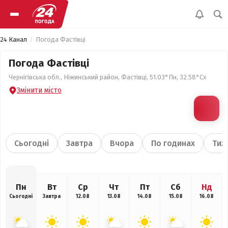
24 Канал
Погода Фастівці
Погода Фастівці
Чернігівська обл., Ніжинський район, Фастівці, 51.03°Пн, 32.58°Сх
Змінити місто
Сьогодні
Завтра
Вчора
По годинах
Тиж
Пн
Вт
Ср
Чт
Пт
Сб
Нд
Сьогодні
Завтра
12.08
13.08
14.08
15.08
16.08