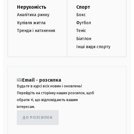
Нерухомість
Спорт
Аналітика ринку
Бокс
Купівля житла
Футбол
Тренди і натхнення
Теніс
Біатлон
Інші види спорту
Email - розсилка
Будьте в курсі всіх новин і оновлень!
Перейдіть на сторінку наших розсилок, щоб
обрати ті, що відповідають вашим
інтересам.
ДО РОЗСИЛОК