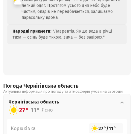
легкий одяг. Протягом усього дня небо буде
чистим, опадів не передбачається, залишаємо
парасольку вдома.
Народні прикмети:
"Лаврентія. Якщо вода в річці
тиха — осінь буде тихою, зима — без завірюх."
Погода Чернігівська
область
Актуальна інформація про погоду та атмосферні умови на сьогодні
Чернігівська
область
27°
11°
Ясно
Корюківка
27°
/
11°