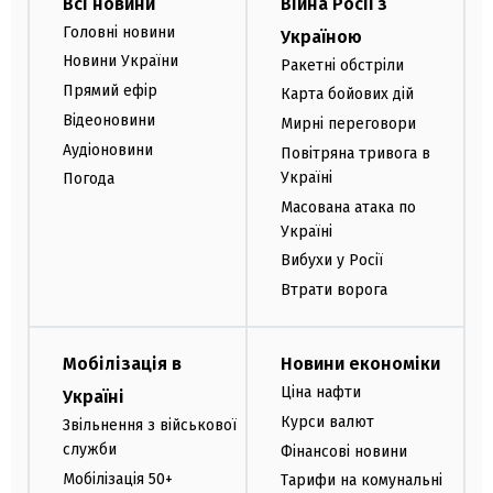
Всі новини
Війна Росії з
Головні новини
Україною
Новини України
Ракетні обстріли
Прямий ефір
Карта бойових дій
Відеоновини
Мирні переговори
Аудіоновини
Повітряна тривога в
Україні
Погода
Масована атака по
Україні
Вибухи у Росії
Втрати ворога
Мобілізація в
Новини економіки
Ціна нафти
Україні
Курси валют
Звільнення з військової
служби
Фінансові новини
Мобілізація 50+
Тарифи на комунальні