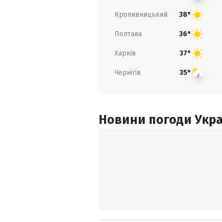
Кропивницький
38°
Полтава
36°
Харків
37°
Чернігів
35°
Новини погоди Украї