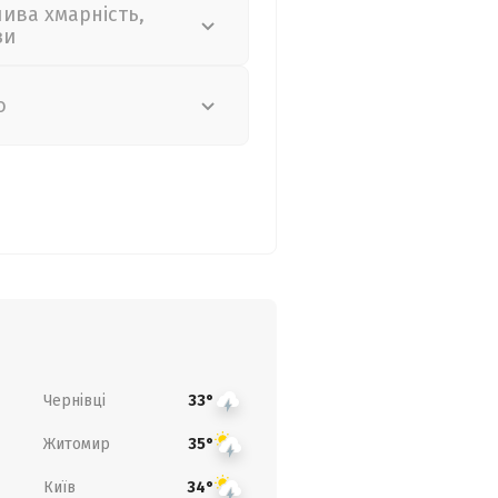
лива хмарність,
зи
о
Чернівці
33°
Житомир
35°
Київ
34°