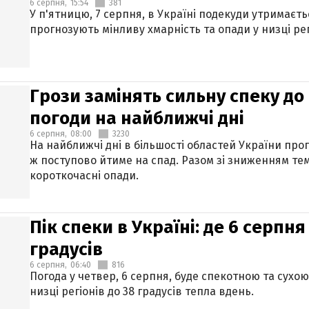
6 серпня,
15:54
381
У п'ятницю, 7 серпня, в Україні подекуди утримаєт
прогнозують мінливу хмарність та опади у низці рег
Грози замінять сильну спеку до 
погоди на найближчі дні
6 серпня,
08:00
3230
На найближчі дні в більшості областей України про
ж поступово йтиме на спад. Разом зі зниженням те
короткочасні опади.
Пік спеки в Україні: де 6 серпня
градусів
6 серпня,
06:40
816
Погода у четвер, 6 серпня, буде спекотною та сухо
низці регіонів до 38 градусів тепла вдень.