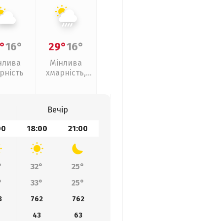
°
16°
29°
16°
нлива
Мінлива
рність
хмарність,
зливи
Вечір
00
18:00
21:00
°
32°
25°
°
33°
25°
3
762
762
43
63