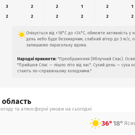
3
2
2
1
2
1
2
2
2
2
2
2
Очікується від +18°C до +34°C, обмежте активність у 
день небо буде безхмарним, слабкий вітер до 3 м/с, о
залишаємо парасольку вдома.
Народні прикмети:
"Преображення (Яблучний Спас). Освяч
"Прийшов Спас — пішло літо від нас". Сухий день — суха о
стають по-справжньому холодними."
а
область
огоду та атмосферні умови на сьогодні
36°
18°
Ясн