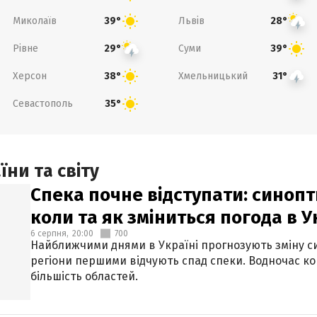
Миколаїв
Львів
39°
28°
Рівне
Суми
29°
39°
Херсон
Хмельницький
38°
31°
Севастополь
35°
ни та світу
Спека почне відступати: синопт
коли та як зміниться погода в У
6 серпня,
20:00
700
Найближчими днями в Україні прогнозують зміну син
регіони першими відчують спад спеки. Водночас к
більшість областей.