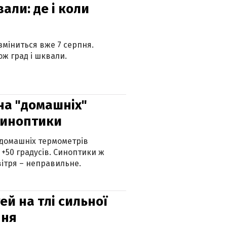
вали: де і коли
 зміниться вже 7 серпня.
ж град і шквали.
 на "домашніх"
синоптики
 домашніх термометрів
 +50 градусів. Синоптики ж
ітря – неправильне.
й на тлі сильної
пня