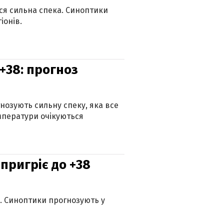
ься сильна спека. Синоптики
іонів.
+38: прогноз
гнозують сильну спеку, яка все
мператури очікуються
 пригріє до +38
ю. Синоптики прогнозують у