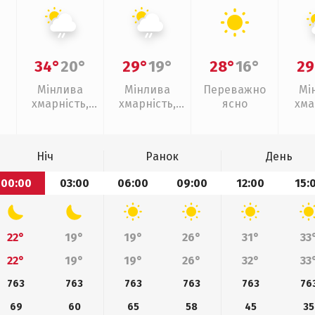
34°
20°
29°
19°
28°
16°
29
Мінлива
Мінлива
Переважно
Мі
хмарність,
хмарність,
ясно
хма
слабкий дощ
слабкий дощ
Ніч
Ранок
День
00:00
03:00
06:00
09:00
12:00
15:
22°
19°
19°
26°
31°
33
22°
19°
19°
26°
32°
33
763
763
763
763
763
76
69
60
65
58
45
35