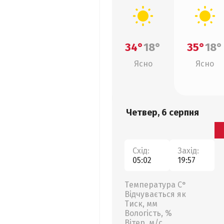
34°
18°
35°
18°
Ясно
Ясно
Четвер, 6 серпня
Схід:
Захід:
05:02
19:57
Температура С°
Відчувається як
Тиск, мм
Вологість, %
Вітер, м/с