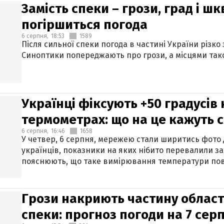
Замість спеки – грози, град і шк
погіршиться погода
6 серпня,
18:53
1589
Після сильної спеки погода в частині України різко
Синоптики попереджають про грози, а місцями тако
Українці фіксують +50 градусів
термометрах: що на це кажуть 
6 серпня,
16:46
1658
У четвер, 6 серпня, мережею стали ширитись фото
українців, показники на яких нібито перевалили за
пояснюють, що таке вимірювання температури пов
Грози накриють частину областе
спеки: прогноз погоди на 7 сер