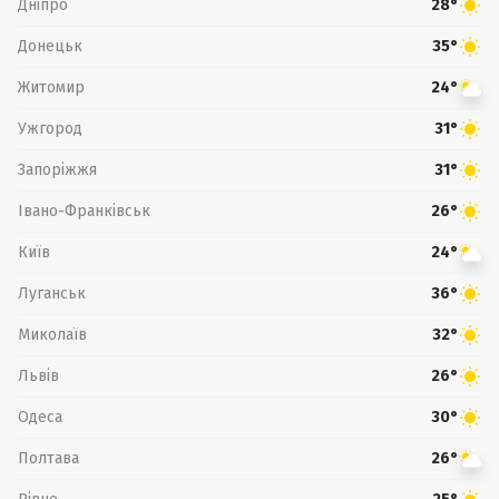
Дніпро
28°
Донецьк
35°
Житомир
24°
Ужгород
31°
Запоріжжя
31°
Івано-Франківськ
26°
Київ
24°
Луганськ
36°
Миколаїв
32°
Львів
26°
Одеса
30°
Полтава
26°