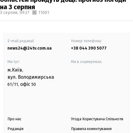
на 3 серпня
3 серпня,
09:27
11001
E-mail редакції
Номер телефону:
news24@24tv.com.ua
+38 044 390 5077
Ми тут:
Ми в соцмережах:
м.Київ
,
вул. Володимирська
офіс
61/11,
50
Про нас
Угода Користувача Спільноти
Редакція
Правила коментування