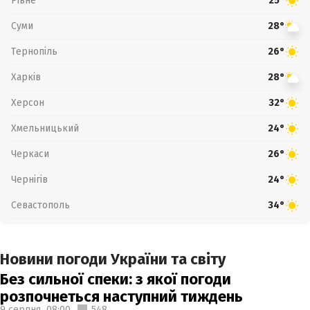
Рівне
25°
Суми
28°
Тернопіль
26°
Харків
28°
Херсон
32°
Хмельницький
24°
Черкаси
26°
Чернігів
24°
Севастополь
34°
Новини погоди України та світу
Без сильної спеки: з якої погоди
розпочнеться наступний тиждень
9 серпня,
08:00
548