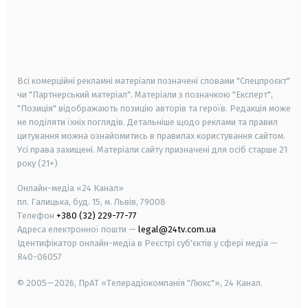
android
apple
smart tv
samsung smart tv
Всі комерційні рекламні матеріали позначені словами "Спецпроєкт"
чи "Партнерський матеріал". Матеріали з позначкою "Експерт",
"Позиція" відображають позицію авторів та героїв. Редакція може
не поділяти їхніх поглядів. Детальніше щодо реклами та правил
цитування можна ознайомитись в правилах користування сайтом.
Усі права захищені.
Матеріали сайту призначені для осіб старше
21
року (21+)
Онлайн-медіа «24 Канал»
пл. Галицька, буд. 15, м. Львів, 79008
Телефон
+380 (32) 229-77-77
Адреса електронної пошти —
legal@24tv.com.ua
Ідентифікатор онлайн-медіа в Реєстрі суб'єктів у сфері медіа —
R40-06057
© 2005—2026,
ПрАТ «Телерадіокомпанія "Люкс"», 24 Канал.