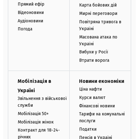
Прямий ефір
Карта бойових дій
Відеоновини
Мирні переговори
Аудіоновини
Повітряна тривога в
Україні
Погода
Масована атака по
Україні
Вибухи у Росії
Втрати ворога
Мобілізація в
Новини економіки
Ціна нафти
Україні
Курси валют
Звільнення з військової
служби
Фінансові новини
Мобілізація 50+
Тарифи на комунальні
послуги
Мобілізація жінок
Податки
Контракт для 18-24-
річних
Пенсія в Україні