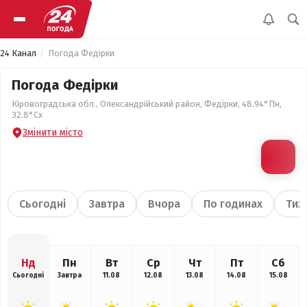
24 Канал
Погода Федірки
Погода Федірки
Кіровоградська обл., Олександрійський район, Федірки, 48.94°Пн,
32.8°Сх
Змінити місто
Сьогодні
Завтра
Вчора
По годинах
Тиж
Нд
Пн
Вт
Ср
Чт
Пт
Сб
Сьогодні
Завтра
11.08
12.08
13.08
14.08
15.08