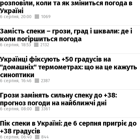
розповіли, коли та як зміниться погода в
Україні
6 серпня,
20:00
1069
Замість спеки – грози, град і шквали: де і
коли погіршиться погода
6 серпня,
18:53
2132
Українці фіксують +50 градусів на
"домашніх" термометрах: що на це кажуть
синоптики
6 серпня,
16:46
2387
Грози замінять сильну спеку до +38:
прогноз погоди на найближчі дні
6 серпня,
08:00
3361
Пік спеки в Україні: де 6 серпня пригріє до
+38 градусів
6 серпня,
06:40
844