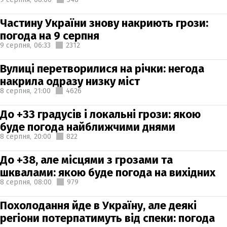
Частину України знову накриють грози:
погода на 9 серпня
9 серпня,
06:33
2312
Вулиці перетворилися на річки: негода
накрила одразу низку міст
8 серпня,
21:00
4626
До +33 градусів і локальні грози: якою
буде погода найближчими днями
8 серпня,
20:00
822
До +38, але місцями з грозами та
шквалами: якою буде погода на вихідних
8 серпня,
08:00
979
Похолодання йде в Україну, але деякі
регіони потерпатимуть від спеки: погода