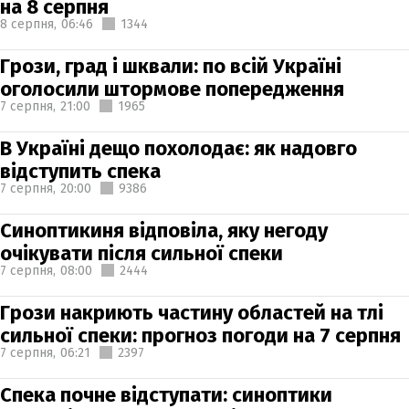
на 8 серпня
8 серпня,
06:46
1344
Грози, град і шквали: по всій Україні
оголосили штормове попередження
7 серпня,
21:00
1965
В Україні дещо похолодає: як надовго
відступить спека
7 серпня,
20:00
9386
Синоптикиня відповіла, яку негоду
очікувати після сильної спеки
7 серпня,
08:00
2444
Грози накриють частину областей на тлі
сильної спеки: прогноз погоди на 7 серпня
7 серпня,
06:21
2397
Спека почне відступати: синоптики