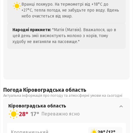
Вранці похмуро. На термометрі від +18°C до
+27°C, тепла погода, не забудьте про воду. Вдень
небо очистеться від хмар.
Народні прикмети:
"Матія (Матвія). Вважалося, що в
цей день змії висмоктують молоко з корів, тому
худобу не виганяли на пасовище."
Погода Кіровоградська
область
Актуальна інформація про погоду та атмосферні умови на сьогодні
Кіровоградська
область
28°
17°
Переважно ясно
Кропивницький
28°
/
17°