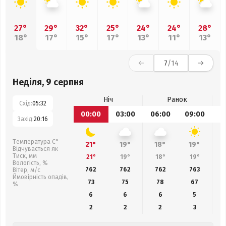
27°
29°
32°
25°
24°
24°
28°
18°
17°
15°
17°
13°
11°
13°
7
/14
Неділя, 9 серпня
Ніч
Ранок
Схід:
05:32
00:00
03:00
06:00
09:00
1
Захід:
20:16
Температура С°
21°
19°
18°
19°
Відчувається як
Тиск, мм
21°
19°
18°
19°
Вологість, %
762
762
762
763
Вітер, м/с
Ймовірність опадів,
73
75
78
67
%
6
6
6
5
2
2
2
3