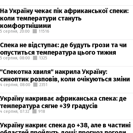
На Україну чекає пік африканської спеки:
коли температури стануть
комфортнішими
5 серпня,
20:00
11516
Спека не відступає: де будуть грози та чи
опуститься температура цього тижня
5 серпня,
08:00
1325
"Спекотна хвиля" накрила Україну:
синоптик розповів, коли очікуються зміни
4 серпня,
08:00
2351
Україну накриває африканська спека: де
температура сягне +39 градусів
4 серпня,
07:32
918
Україну накриє спека до +38, але в частині
областей пройдуть дощі: прогноз погоди