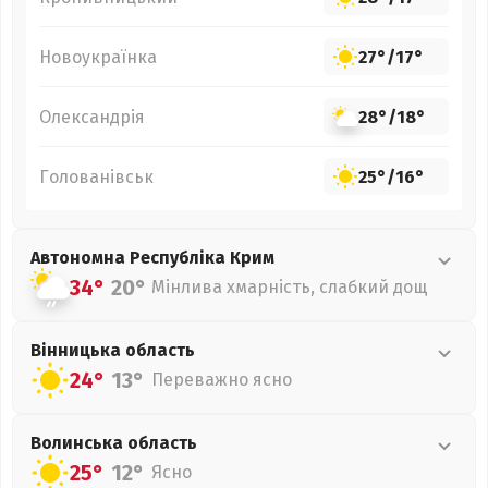
Новоукраїнка
27°
/
17°
Олександрія
28°
/
18°
Голованівськ
25°
/
16°
Автономна Республіка Крим
34°
20°
Мінлива хмарність, слабкий дощ
Вінницька
область
24°
13°
Переважно ясно
Волинська
область
25°
12°
Ясно