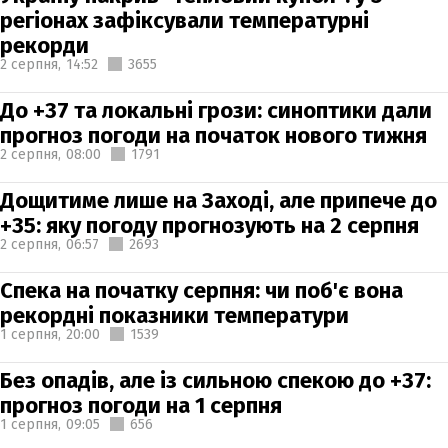
регіонах зафіксували температурні
рекорди
2 серпня,
14:52
3655
До +37 та локальні грози: синоптики дали
прогноз погоди на початок нового тижня
2 серпня,
08:00
1791
Дощитиме лише на Заході, але припече до
+35: яку погоду прогнозують на 2 серпня
2 серпня,
06:57
2693
Спека на початку серпня: чи поб'є вона
рекордні показники температури
1 серпня,
20:00
1539
Без опадів, але із сильною спекою до +37:
прогноз погоди на 1 серпня
1 серпня,
09:05
656