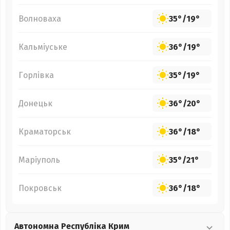
Волноваха
35°
/
19°
Кальміуське
36°
/
19°
Горлівка
35°
/
19°
Донецьк
36°
/
20°
Краматорськ
36°
/
18°
Маріуполь
35°
/
21°
Покровськ
36°
/
18°
Автономна Республіка Крим