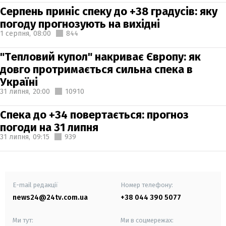
Серпень приніс спеку до +38 градусів: яку
погоду прогнозують на вихідні
1 серпня,
08:00
844
"Тепловий купол" накриває Європу: як
довго протримається сильна спека в
Україні
31 липня,
20:00
10910
Спека до +34 повертається: прогноз
погоди на 31 липня
31 липня,
09:15
939
E-mail редакції
Номер телефону:
news24@24tv.com.ua
+38 044 390 5077
Ми тут:
Ми в соцмережах: