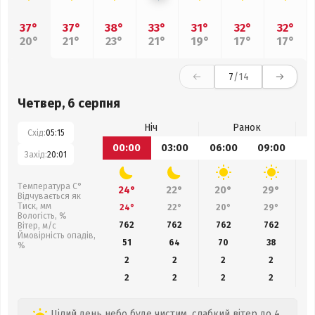
37°
37°
38°
33°
31°
32°
32°
20°
21°
23°
21°
19°
17°
17°
7
/14
Четвер, 6 серпня
Ніч
Ранок
Схід:
05:15
00:00
03:00
06:00
09:00
1
Захід:
20:01
Температура С°
24°
22°
20°
29°
Відчувається як
Тиск, мм
24°
22°
20°
29°
Вологість, %
762
762
762
762
Вітер, м/с
Ймовірність опадів,
51
64
70
38
%
2
2
2
2
2
2
2
2
Цілий день небо буде чистим, слабкий вітер до 4