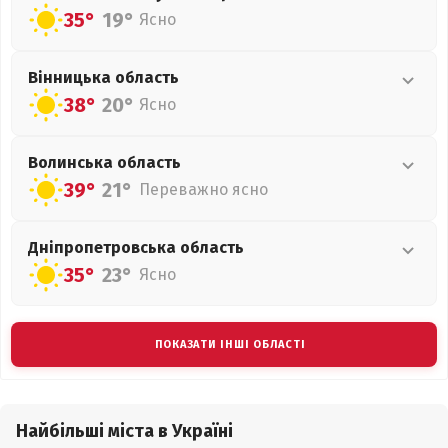
35°
19°
Ясно
Вінницька
область
38°
20°
Ясно
Волинська
область
39°
21°
Переважно ясно
Дніпропетровська
область
35°
23°
Ясно
ПОКАЗАТИ ІНШІ ОБЛАСТІ
Найбільші міста в Україні