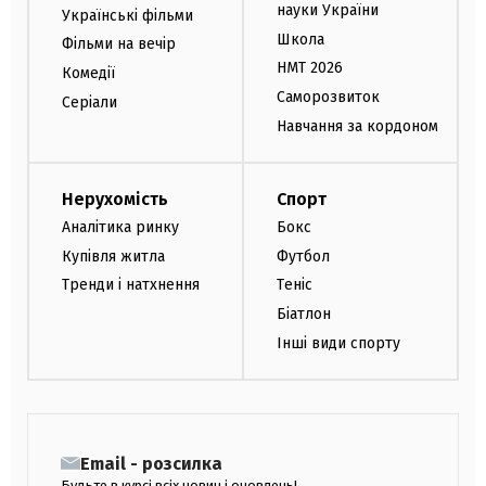
науки України
Українські фільми
Школа
Фільми на вечір
НМТ 2026
Комедії
Саморозвиток
Серіали
Навчання за кордоном
Нерухомість
Спорт
Аналітика ринку
Бокс
Купівля житла
Футбол
Тренди і натхнення
Теніс
Біатлон
Інші види спорту
Email - розсилка
Будьте в курсі всіх новин і оновлень!