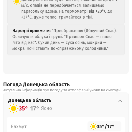
м/с, опадів не передбачається, залишаємо
парасольку вдома. На термометрі від +20°C до
+37°C, дуже тепло, тримайтеся в тіні.
Народні прикмети:
"Преображення (Яблучний Спас).
Освячують яблука і груші. "Прийшов Спас — пішло
літо від нас". Сухий день — суха осінь, мокрий —
мокра. Ночі стають по-справжньому холодними."
Погода Донецька
область
Актуальна інформація про погоду та атмосферні умови на сьогодні
Донецька
область
35°
17°
Ясно
Бахмут
35°
/
17°