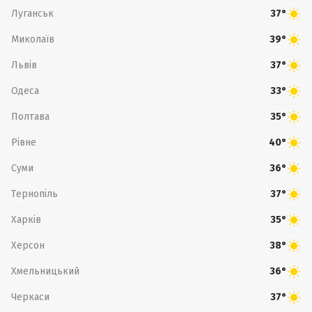
Луганськ
37°
Миколаїв
39°
Львів
37°
Одеса
33°
Полтава
35°
Рівне
40°
Суми
36°
Тернопіль
37°
Харків
35°
Херсон
38°
Хмельницький
36°
Черкаси
37°