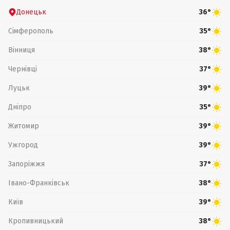
Донецьк
36°
Сімферополь
35°
Вінниця
38°
Чернівці
37°
Луцьк
39°
Дніпро
35°
Житомир
39°
Ужгород
39°
Запоріжжя
37°
Івано-Франківськ
38°
Київ
39°
Кропивницький
38°