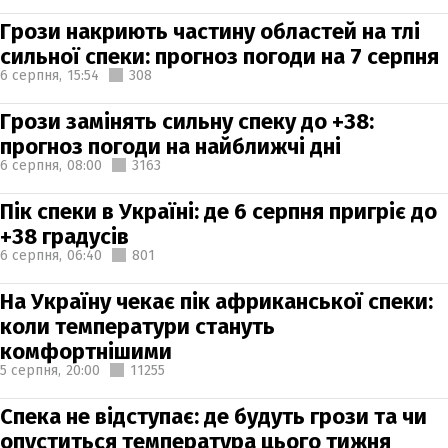
Грози накриють частину областей на тлі
сильної спеки: прогноз погоди на 7 серпня
6 серпня,
15:54
308
Грози замінять сильну спеку до +38:
прогноз погоди на найближчі дні
6 серпня,
08:00
3163
Пік спеки в Україні: де 6 серпня пригріє до
+38 градусів
6 серпня,
06:40
801
На Україну чекає пік африканської спеки:
коли температури стануть
комфортнішими
5 серпня,
20:00
11255
Спека не відступає: де будуть грози та чи
опуститься температура цього тижня