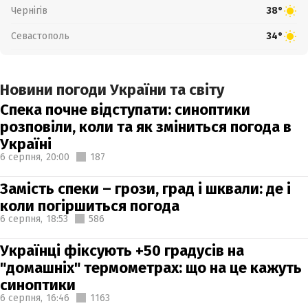
Чернігів
38°
Севастополь
34°
Новини погоди України та світу
Спека почне відступати: синоптики
розповіли, коли та як зміниться погода в
Україні
6 серпня,
20:00
187
Замість спеки – грози, град і шквали: де і
коли погіршиться погода
6 серпня,
18:53
586
Українці фіксують +50 градусів на
"домашніх" термометрах: що на це кажуть
синоптики
6 серпня,
16:46
1163