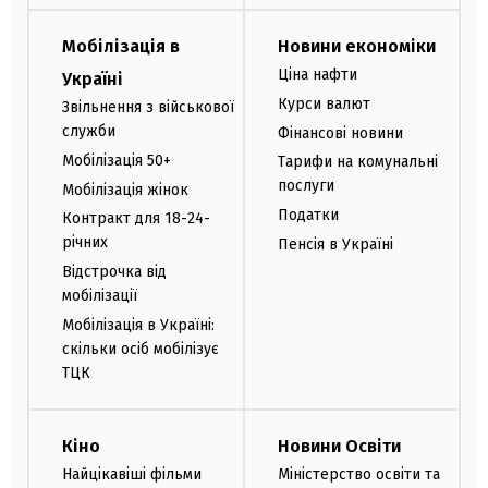
Мобілізація в
Новини економіки
Ціна нафти
Україні
Курси валют
Звільнення з військової
служби
Фінансові новини
Мобілізація 50+
Тарифи на комунальні
послуги
Мобілізація жінок
Податки
Контракт для 18-24-
річних
Пенсія в Україні
Відстрочка від
мобілізації
Мобілізація в Україні:
скільки осіб мобілізує
ТЦК
Кіно
Новини Освіти
Найцікавіші фільми
Міністерство освіти та