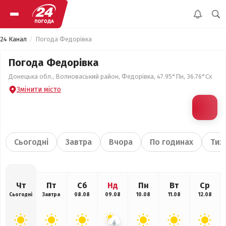
24 Канал
Погода Федорівка
Погода Федорівка
Донецька обл., Волноваський район, Федорівка, 47.95°Пн, 36.76°Сх
Змінити місто
Сьогодні
Завтра
Вчора
По годинах
Тиж
Чт
Пт
Сб
Нд
Пн
Вт
Ср
Сьогодні
Завтра
08.08
09.08
10.08
11.08
12.08