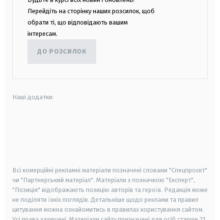
Перейдіть на сторінку наших розсилок, щоб
обрати ті, що відповідають вашим
інтересам.
ДО РОЗСИЛОК
Наші додатки:
android
apple
smart tv
samsung smart tv
Всі комерційні рекламні матеріали позначені словами "Спецпроєкт"
чи "Партнерський матеріал". Матеріали з позначкою "Експерт",
"Позиція" відображають позицію авторів та героїв. Редакція може
не поділяти їхніх поглядів. Детальніше щодо реклами та правил
цитування можна ознайомитись в правилах користування сайтом.
Усі права захищені.
Матеріали сайту призначені для осіб старше
21