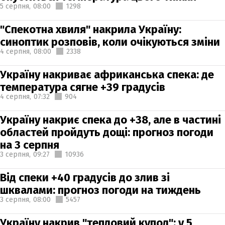
5 серпня,
08:00
1298
"Спекотна хвиля" накрила Україну:
синоптик розповів, коли очікуються зміни
4 серпня,
08:00
2338
Україну накриває африканська спека: де
температура сягне +39 градусів
4 серпня,
07:32
904
Україну накриє спека до +38, але в частині
областей пройдуть дощі: прогноз погоди
на 3 серпня
3 серпня,
09:27
10936
Від спеки +40 градусів до злив зі
шквалами: прогноз погоди на тиждень
3 серпня,
08:00
5457
Україну накрив "тепловий купол": у 5