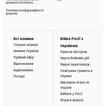
штучного інтелекту
Політика конфіденційності
додатку
Всі новини
Війна Росії з
Головні новини
Україною
Новини України
Ракетні обстріли
Прямий ефір
Карта бойових дій
Відеоновини
Мирні переговори
Аудіоновини
Повітряна тривога в
Україні
Погода
Масована атака по
Україні
Вибухи у Росії
Втрати ворога