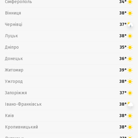
Сімферополь
34°
Вінниця
38°
Чернівці
37°
Луцьк
38°
Дніпро
35°
Донецьк
36°
Житомир
39°
Ужгород
38°
Запоріжжя
37°
Івано-Франківськ
38°
Київ
38°
Кропивницький
38°