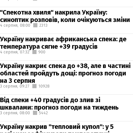
"Спекотна хвиля" накрила Україну:
синоптик розповів, коли очікуються зміни
4 серпня,
08:00
2313
Україну накриває африканська спека: де
температура сягне +39 градусів
4 серпня,
07:32
900
Україну накриє спека до +38, але в частині
областей пройдуть дощі: прогноз погоди
на 3 серпня
3 серпня,
09:27
10928
Від спеки +40 градусів до злив зі
шквалами: прогноз погоди на тиждень
3 серпня,
08:00
5442
Україну накрив "тепловий купол": у 5