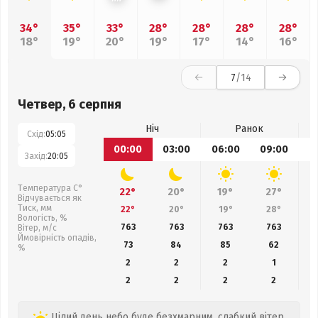
34°
35°
33°
28°
28°
28°
28°
18°
19°
20°
19°
17°
14°
16°
7
/14
Четвер, 6 серпня
Ніч
Ранок
Схід:
05:05
00:00
03:00
06:00
09:00
1
Захід:
20:05
Температура С°
22°
20°
19°
27°
Відчувається як
Тиск, мм
22°
20°
19°
28°
Вологість, %
763
763
763
763
Вітер, м/с
Ймовірність опадів,
73
84
85
62
%
2
2
2
1
2
2
2
2
Цілий день небо буде безхмарним, слабкий вітер