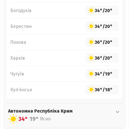
Богодухів
34°
/
20°
Берестин
34°
/
20°
Лозова
36°
/
20°
Харків
36°
/
20°
Чугуїв
34°
/
19°
Куп’янськ
36°
/
18°
Автономна Республіка Крим
34°
19°
Ясно