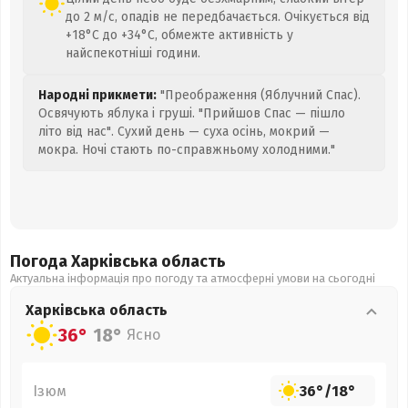
до 2 м/с, опадів не передбачається. Очікується від
+18°C до +34°C, обмежте активність у
найспекотніші години.
Народні прикмети:
"Преображення (Яблучний Спас).
Освячують яблука і груші. "Прийшов Спас — пішло
літо від нас". Сухий день — суха осінь, мокрий —
мокра. Ночі стають по-справжньому холодними."
Погода Харківська
область
Актуальна інформація про погоду та атмосферні умови на сьогодні
Харківська
область
36°
18°
Ясно
Ізюм
36°
/
18°