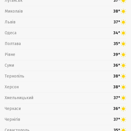
Луганськ
37°
Миколаїв
38°
Львів
37°
Одеса
34°
Полтава
35°
Рівне
39°
Суми
36°
Тернопіль
38°
Херсон
38°
Хмельницький
37°
Черкаси
36°
Чернігів
37°
Севастополь
35°