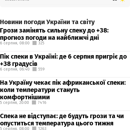
Новини погоди України та світу
Грози замінять сильну спеку до +38:
прогноз погоди на найближчі дні
6 серпня,
08:00
325
Пік спеки в Україні: де 6 серпня пригріє до
+38 градусів
6 серпня,
06:40
559
На Україну чекає пік африканської спеки:
коли температури стануть
комфортнішими
5 серпня,
20:00
7416
Спека не відступає: де будуть грози та чи
опуститься температура цього тижня
5 серпня,
08:00
1263