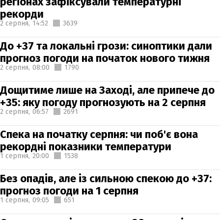
регіонах зафіксували температурні
рекорди
2 серпня,
14:52
3639
До +37 та локальні грози: синоптики дали
прогноз погоди на початок нового тижня
2 серпня,
08:00
1790
Дощитиме лише на Заході, але припече до
+35: яку погоду прогнозують на 2 серпня
2 серпня,
06:57
2691
Спека на початку серпня: чи поб'є вона
рекордні показники температури
1 серпня,
20:00
1538
Без опадів, але із сильною спекою до +37:
прогноз погоди на 1 серпня
1 серпня,
09:05
651