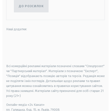
ДО РОЗСИЛОК
Наші додатки:
android
apple
smart tv
samsung smart tv
Всі комерційні рекламні матеріали позначені словами "Спецпроєкт"
чи "Партнерський матеріал". Матеріали з позначкою "Експерт",
"Позиція" відображають позицію авторів та героїв. Редакція може
не поділяти їхніх поглядів. Детальніше щодо реклами та правил
цитування можна ознайомитись в правилах користування сайтом.
Усі права захищені.
Матеріали сайту призначені для осіб старше
21
року (21+)
Онлайн-медіа «24 Канал»
пл. Галицька, буд. 15, м. Львів, 79008