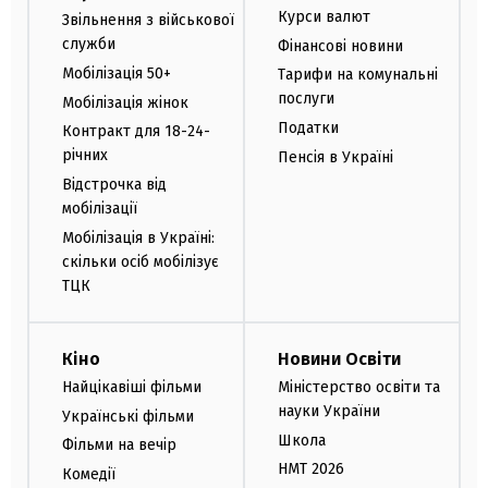
Курси валют
Звільнення з військової
служби
Фінансові новини
Мобілізація 50+
Тарифи на комунальні
послуги
Мобілізація жінок
Податки
Контракт для 18-24-
річних
Пенсія в Україні
Відстрочка від
мобілізації
Мобілізація в Україні:
скільки осіб мобілізує
ТЦК
Кіно
Новини Освіти
Найцікавіші фільми
Міністерство освіти та
науки України
Українські фільми
Школа
Фільми на вечір
НМТ 2026
Комедії