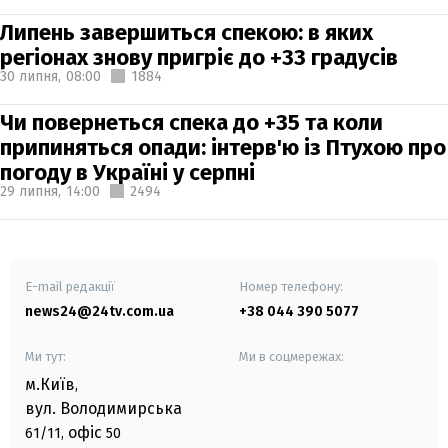
Липень завершиться спекою: в яких
регіонах знову пригріє до +33 градусів
30 липня,
08:00
1884
Чи повернеться спека до +35 та коли
припиняться опади: інтерв'ю із Птухою про
погоду в Україні у серпні
29 липня,
14:00
2494
E-mail редакції
Номер телефону:
news24@24tv.com.ua
+38 044 390 5077
Ми тут:
Ми в соцмережах:
м.Київ
,
вул. Володимирська
офіс
61/11,
50