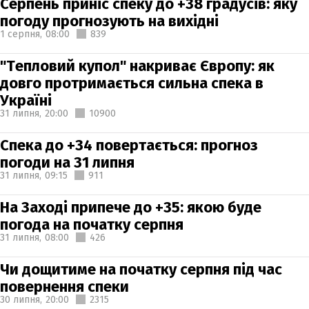
Серпень приніс спеку до +38 градусів: яку
погоду прогнозують на вихідні
1 серпня,
08:00
839
"Тепловий купол" накриває Європу: як
довго протримається сильна спека в
Україні
31 липня,
20:00
10900
Спека до +34 повертається: прогноз
погоди на 31 липня
31 липня,
09:15
911
На Заході припече до +35: якою буде
погода на початку серпня
31 липня,
08:00
426
Чи дощитиме на початку серпня під час
повернення спеки
30 липня,
20:00
2315