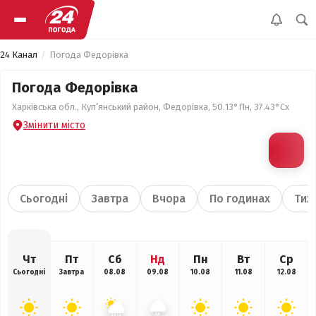
24 Канал
Погода Федорівка
Погода Федорівка
Харківська обл., Куп’янський район, Федорівка, 50.13°Пн, 37.43°Сх
Змінити місто
Сьогодні
Завтра
Вчора
По годинах
Тиж
Чт
Пт
Сб
Нд
Пн
Вт
Ср
Сьогодні
Завтра
08.08
09.08
10.08
11.08
12.08