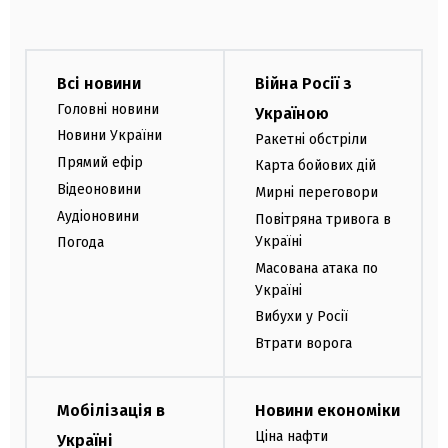
Всі новини
Війна Росії з
Головні новини
Україною
Новини України
Ракетні обстріли
Прямий ефір
Карта бойових дій
Відеоновини
Мирні переговори
Аудіоновини
Повітряна тривога в
Україні
Погода
Масована атака по
Україні
Вибухи у Росії
Втрати ворога
Мобілізація в
Новини економіки
Ціна нафти
Україні