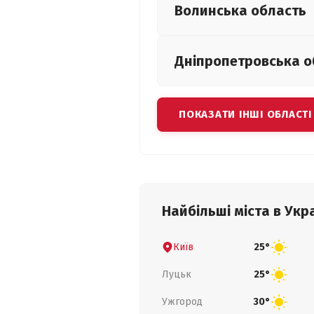
Волинська
область
Дніпропетровська
о
ПОКАЗАТИ ІНШІ ОБЛАСТІ
Найбільші міста в Укра
Київ
25°
Луцьк
25°
Ужгород
30°