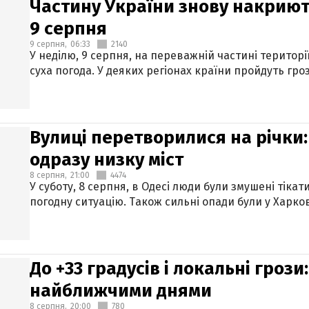
Частину України знову накриют
9 серпня
9 серпня,
06:33
2140
У неділю, 9 серпня, на переважній частині територі
суха погода. У деяких регіонах країни пройдуть гро
Вулиці перетворилися на річки
одразу низку міст
8 серпня,
21:00
4474
У суботу, 8 серпня, в Одесі люди були змушені тікат
погодну ситуацію. Також сильні опади були у Харкові
До +33 градусів і локальні гроз
найближчими днями
8 серпня,
20:00
780