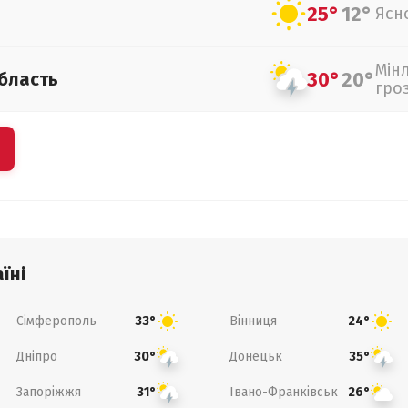
25°
12°
Ясн
Мін
30°
20°
бласть
гро
їні
Сімферополь
Вінниця
33°
24°
Дніпро
Донецьк
30°
35°
Запоріжжя
Івано-Франківськ
31°
26°