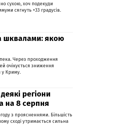
но сухою, хоч подекуди
муми сягнуть +33 градусів.
та шквалами: якою
спека. Через проходження
ей очікується зниження
 у Криму.
 деякі регіони
а на 8 серпня
огоду з проясненнями. Більшість
ному сході утримається сильна