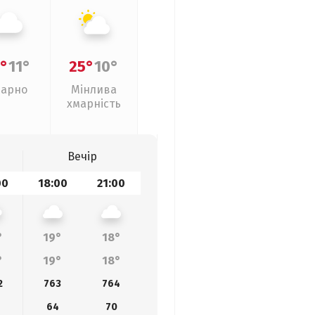
°
11°
25°
10°
арно
Мінлива
хмарність
Вечір
00
18:00
21:00
°
19°
18°
°
19°
18°
2
763
764
64
70