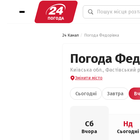
24 Канал
Погода Федорівка
Погода Фед
Київська обл., Фастівський р
Змінити місто
Сьогодні
Завтра
Вч
Сб
Нд
Вчора
Сьогодні