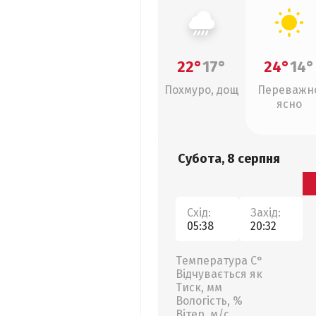
22°
17°
24°
14°
Похмуро, дощ
Переважн
ясно
Субота, 8 серпня
Схід:
Захід:
05:38
20:32
Температура С°
Відчувається як
Тиск, мм
Вологість, %
Вітер, м/с