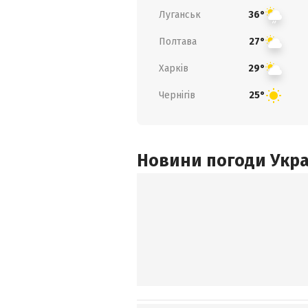
Луганськ
36°
Полтава
27°
Харків
29°
Чернігів
25°
Новини погоди Украї