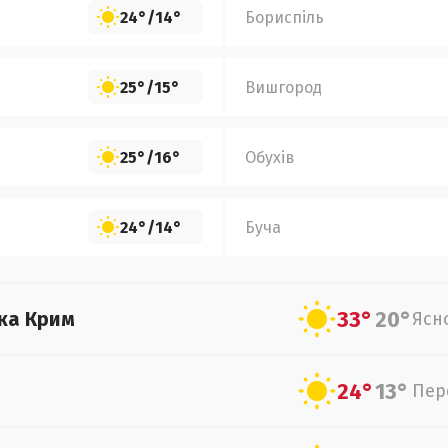
24°
/
14°
Бориспіль
25°
/
15°
Вишгород
25°
/
16°
Обухів
24°
/
14°
Буча
33°
20°
ка Крим
Ясн
24°
13°
Пер