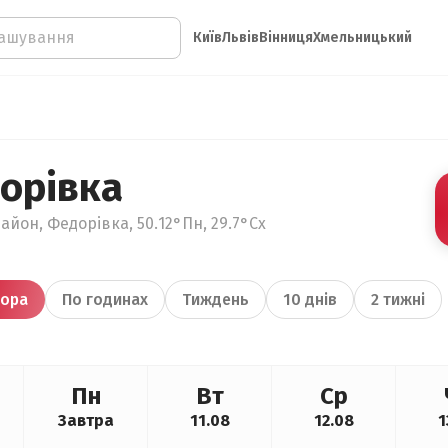
Київ
Львів
Вінниця
Хмельницький
орівка
айон, Федорівка, 50.12°Пн, 29.7°Сх
ора
По годинах
Тиждень
10 днів
2 тижні
Пн
Вт
Ср
Завтра
11.08
12.08
1