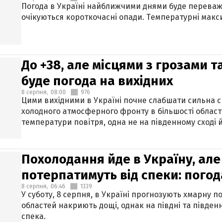
Погода в Україні найближчими днями буде переваж
очікуються короткочасні опади. Температурні макси
До +38, але місцями з грозами 
буде погода на вихідних
8 серпня,
08:00
976
Цими вихідними в Україні почне слабшати сильна 
холодного атмосферного фронту в більшості област
температури повітря, одна не на південному сході й
Похолодання йде в Україну, але
потерпатимуть від спеки: погод
8 серпня,
06:46
1339
У суботу, 8 серпня, в Україні прогнозують хмарну п
областей накриють дощі, однак на півдні та півден
спека.