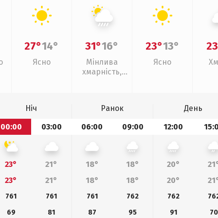
27°
14°
31°
16°
23°
13°
23
о
Ясно
Мінлива
Ясно
Хм
хмарність,
зливи
Ніч
Ранок
День
00:00
03:00
06:00
09:00
12:00
15:
23°
21°
18°
18°
20°
21
23°
21°
18°
18°
20°
21
761
761
761
762
762
76
69
81
87
95
91
70