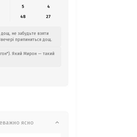
5
4
48
27
е дощ, не забудьте взяти
 Ввечері припиниться дощ.
гон"). Який Мирон — такий
еважно ясно