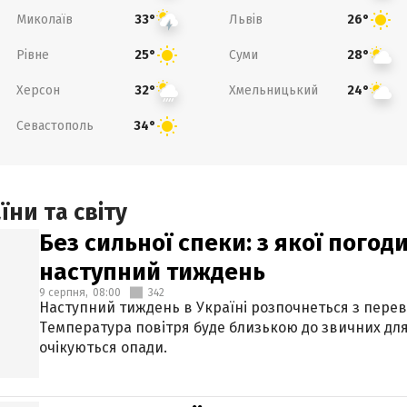
Миколаїв
Львів
33°
26°
Рівне
Суми
25°
28°
Херсон
Хмельницький
32°
24°
Севастополь
34°
ни та світу
Без сильної спеки: з якої пого
наступний тиждень
9 серпня,
08:00
342
Наступний тиждень в Україні розпочнеться з перев
Температура повітря буде близькою до звичних для
очікуються опади.