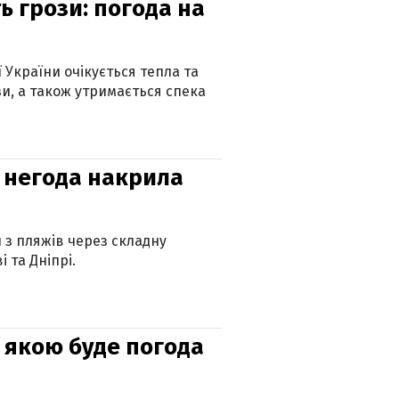
ь грози: погода на
ї України очікується тепла та
зи, а також утримається спека
: негода накрила
и з пляжів через складну
 та Дніпрі.
и: якою буде погода