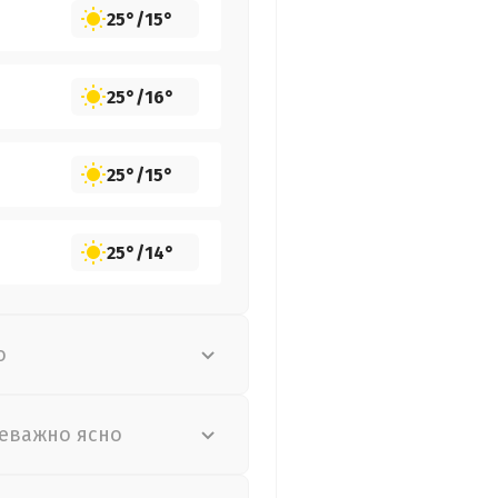
25°
/
15°
25°
/
16°
25°
/
15°
25°
/
14°
о
еважно ясно