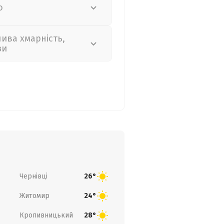
о
лива хмарність,
зи
Чернівці
26°
Житомир
24°
Кропивницький
28°