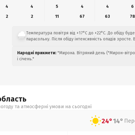
4
4
5
4
4
6
2
2
11
67
63
78
Температура повітря від +17°C до +22°C. До обіду буд
парасольку. Після обіду інтенсивність опадів зросте.
Народні прикмети:
"Мирона. Вітряний день ("Мирон-вітро
і січень."
область
огоду та атмосферні умови на сьогодні
24°
14°
Пер