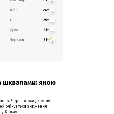
Житомир
25°
Київ
24°
Львів
25°
Суми
31°
Черкаси
31°
та шквалами: якою
спека. Через проходження
ей очікується зниження
 у Криму.