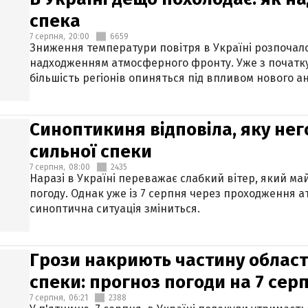
спека
7 серпня,
20:00
6659
Зниження температури повітря в Україні розпочалос
надходженням атмосферного фронту. Уже з початку
більшість регіонів опиняться під впливом нового а
Синоптикиня відповіла, яку нег
сильної спеки
7 серпня,
08:00
2435
Наразі в Україні переважає слабкий вітер, який м
погоду. Однак уже із 7 серпня через проходження 
синоптична ситуація зміниться.
Грози накриють частину областе
спеки: прогноз погоди на 7 сер
7 серпня,
06:21
2388