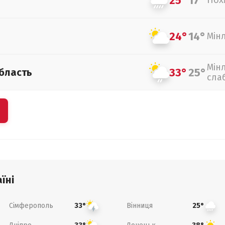
25°
17°
Пох
24°
14°
Мін
Мін
33°
25°
бласть
сла
їні
Сімферополь
Вінниця
33°
25°