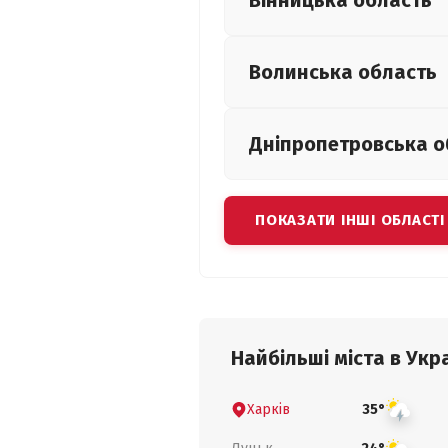
Вінницька
область
Волинська
область
Дніпропетровська
о
ПОКАЗАТИ ІНШІ ОБЛАСТІ
Найбільші міста в Укра
Харків
35°