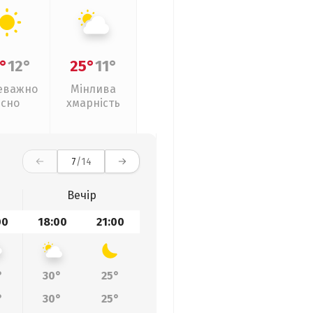
°
12°
25°
11°
еважно
Мінлива
ясно
хмарність
7
/14
Вечір
00
18:00
21:00
°
30°
25°
°
30°
25°