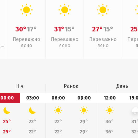
30°
17°
31°
15°
27°
15°
25
Переважно
Переважно
Переважно
Пер
,
ясно
ясно
ясно
Ніч
Ранок
День
00:00
03:00
06:00
09:00
12:00
15:
25°
22°
22°
29°
36°
31
25°
22°
22°
29°
36°
32