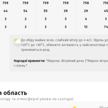
759
759
759
759
758
75
44
54
55
39
29
45
2
2
3
3
4
3
2
2
2
3
12
74
До обіду майже ясно, слабкий вітер до 4 м/с. Вдень д
+20°C до +36°C, обмежте активність у найспекотніші г
припиниться дощ.
Народні прикмети:
"Мирона. Вітряний день ("Мирон-вітро
і січень."
ка
область
огоду та атмосферні умови на сьогодні