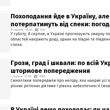
Похолодання йде в Україну, але
потерпатимуть від спеки: погод
8 серпня,
06:46
1243
У суботу, 8 серпня, в Україні прогнозують хмарну п
областей накриють дощі, однак на півдні та півден
спека.
Грози, град і шквали: по всій У
штормове попередження
7 серпня,
21:00
1886
Синоптики попередили про негоду, яка накриє усі об
різних регіонах діятиме І рівень небезпечності (жов
В Україні дещо похолодає: як н