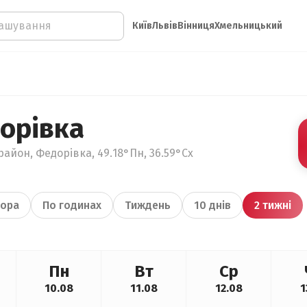
Київ
Львів
Вінниця
Хмельницький
орівка
район, Федорівка, 49.18°Пн, 36.59°Сх
ора
По годинах
Тиждень
10 днів
2 тижні
Пн
Вт
Ср
10.08
11.08
12.08
1