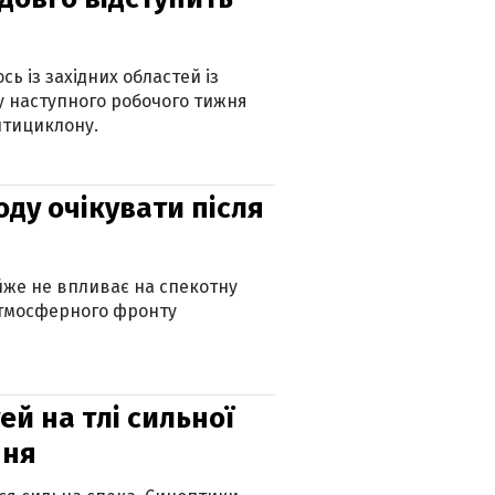
ь із західних областей із
 наступного робочого тижня
нтициклону.
оду очікувати після
айже не впливає на спекотну
атмосферного фронту
й на тлі сильної
пня