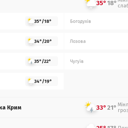
Мін
35°
18°
сла
35°
/
18°
Богодухів
34°
/
20°
Лозова
35°
/
22°
Чугуїв
34°
/
19°
Мін
33°
21°
ка Крим
гро