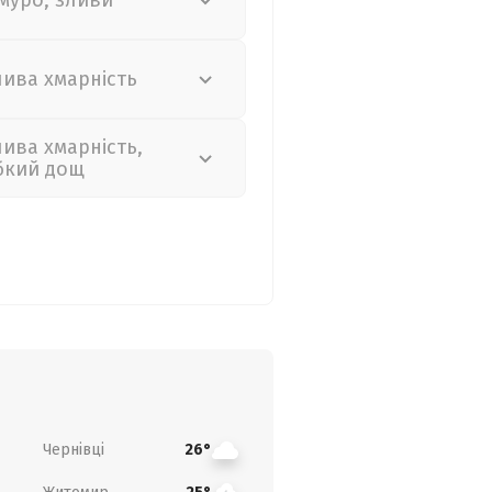
муро, зливи
лива хмарність
лива хмарність,
бкий дощ
Чернівці
26°