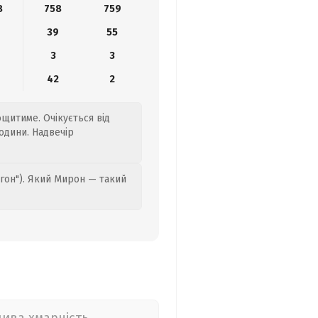
8
758
759
39
55
3
3
42
2
ощитиме. Очікується від
одини. Надвечір
гон"). Який Мирон — такий