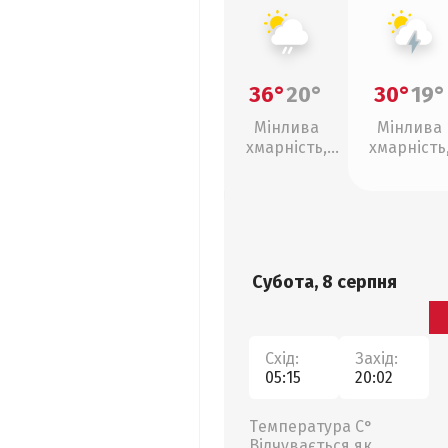
36°
20°
30°
19°
Мінлива
Мінлива
хмарність,
хмарність
слабкий дощ
грози
Субота, 8 серпня
Схід:
Захід:
05:15
20:02
Температура С°
Відчувається як