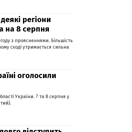
 деякі регіони
а на 8 серпня
огоду з проясненнями. Більшість
ному сході утримається сильна
країні оголосили
ласті України. 7 та 8 серпня у
тий).
адовго відступить