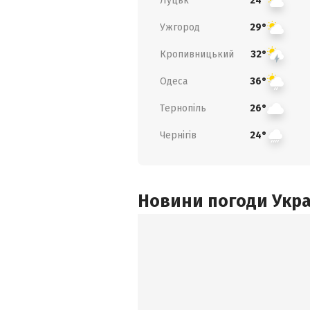
Луцьк
24°
Ужгород
29°
Кропивницький
32°
Одеса
36°
Тернопіль
26°
Чернігів
24°
Новини погоди Украї