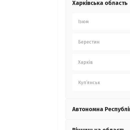
Харківська
область
Ізюм
Берестин
Харків
Куп’янськ
Автономна Республі