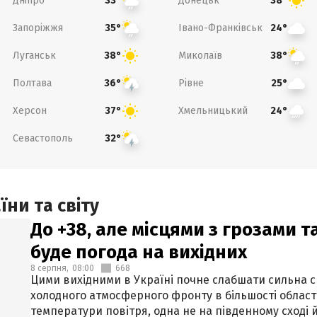
Дніпро
Донецьк
33°
38°
Запоріжжя
Івано-Франківськ
35°
24°
Луганськ
Миколаїв
38°
38°
Полтава
Рівне
36°
25°
Херсон
Хмельницький
37°
24°
Севастополь
32°
ни та світу
До +38, але місцями з грозами 
буде погода на вихідних
8 серпня,
08:00
668
Цими вихідними в Україні почне слабшати сильна 
холодного атмосферного фронту в більшості област
температури повітря, одна не на південному сході й