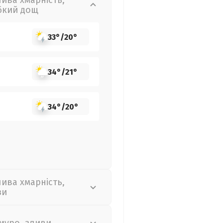
лива хмарність,
бкий дощ
33°
/
20°
34°
/
21°
34°
/
20°
лива хмарність,
зи